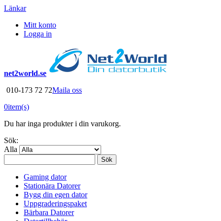
Länkar
Mitt konto
Logga in
net2world.se
010-173 72 72
Maila oss
0
item(s)
Du har inga produkter i din varukorg.
Sök:
Alla
Sök
Gaming dator
Stationära Datorer
Bygg din egen dator
Uppgraderingspaket
Bärbara Datorer