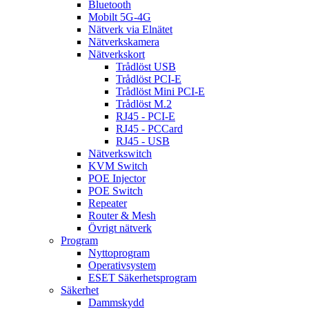
Bluetooth
Mobilt 5G-4G
Nätverk via Elnätet
Nätverkskamera
Nätverkskort
Trådlöst USB
Trådlöst PCI-E
Trådlöst Mini PCI-E
Trådlöst M.2
RJ45 - PCI-E
RJ45 - PCCard
RJ45 - USB
Nätverkswitch
KVM Switch
POE Injector
POE Switch
Repeater
Router & Mesh
Övrigt nätverk
Program
Nyttoprogram
Operativsystem
ESET Säkerhetsprogram
Säkerhet
Dammskydd