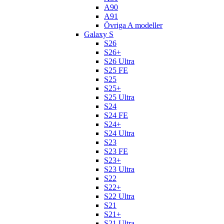
A90
A91
Övriga A modeller
Galaxy S
S26
S26+
S26 Ultra
S25 FE
S25
S25+
S25 Ultra
S24
S24 FE
S24+
S24 Ultra
S23
S23 FE
S23+
S23 Ultra
S22
S22+
S22 Ultra
S21
S21+
S21 Ultra