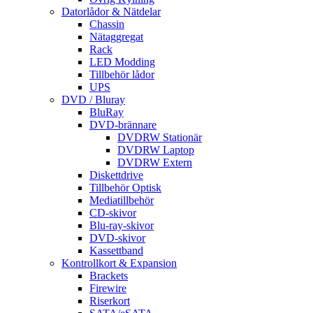
Datorlådor & Nätdelar
Chassin
Nätaggregat
Rack
LED Modding
Tillbehör lådor
UPS
DVD / Bluray
BluRay
DVD-brännare
DVDRW Stationär
DVDRW Laptop
DVDRW Extern
Diskettdrive
Tillbehör Optisk
Mediatillbehör
CD-skivor
Blu-ray-skivor
DVD-skivor
Kassettband
Kontrollkort & Expansion
Brackets
Firewire
Riserkort