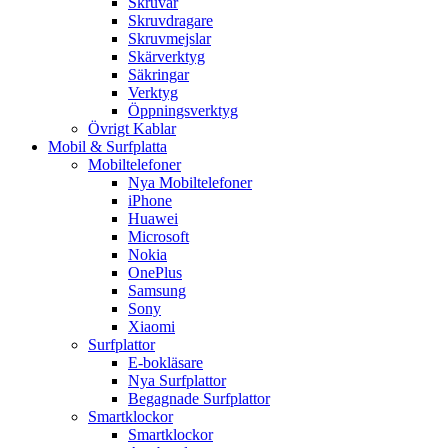
Skruvar
Skruvdragare
Skruvmejslar
Skärverktyg
Säkringar
Verktyg
Öppningsverktyg
Övrigt Kablar
Mobil & Surfplatta
Mobiltelefoner
Nya Mobiltelefoner
iPhone
Huawei
Microsoft
Nokia
OnePlus
Samsung
Sony
Xiaomi
Surfplattor
E-bokläsare
Nya Surfplattor
Begagnade Surfplattor
Smartklockor
Smartklockor