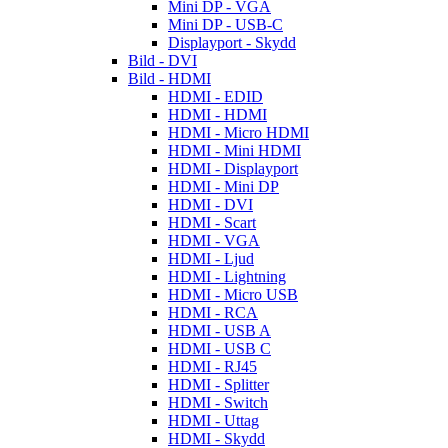
Mini DP - VGA
Mini DP - USB-C
Displayport - Skydd
Bild - DVI
Bild - HDMI
HDMI - EDID
HDMI - HDMI
HDMI - Micro HDMI
HDMI - Mini HDMI
HDMI - Displayport
HDMI - Mini DP
HDMI - DVI
HDMI - Scart
HDMI - VGA
HDMI - Ljud
HDMI - Lightning
HDMI - Micro USB
HDMI - RCA
HDMI - USB A
HDMI - USB C
HDMI - RJ45
HDMI - Splitter
HDMI - Switch
HDMI - Uttag
HDMI - Skydd