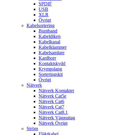
SPDIF
USB
XLR
Övrigt
Kabelsortering
Buntband
Kabeldiken
Kabelkanal
Kabelklammer
Kabelsamlare
Kardborr
Kontaktskydd
Krympslang
Sorteringskit
Övrigt
Nätverk
Nätverk Kontakter
Nätverk Cat5e
Nätverk Cat6
Nätverk Cat7
Nätverk Cat8.1
Nätverk Vägguttag
Nätverk Övrigt
Ström
Fläktkabel