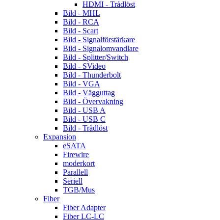
HDMI - Trådlöst
Bild - MHL
Bild - RCA
Bild - Scart
Bild - Signalförstärkare
Bild - Signalomvandlare
Bild - Splitter/Switch
Bild - SVideo
Bild - Thunderbolt
Bild - VGA
Bild - Vägguttag
Bild - Övervakning
Bild - USB A
Bild - USB C
Bild - Trådlöst
Expansion
eSATA
Firewire
moderkort
Parallell
Seriell
TGB/Mus
Fiber
Fiber Adapter
Fiber LC-LC