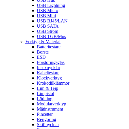
USB Hub
USB Lightning
USB Micro
USB Mini
USB RJ45/LAN
USB SATA
USB Ström
USB TGB/Mus
Verktyg & Material
Batteritestare
Borste
ESD
Förstoringsglas
Insexnycklar
Kabeltestare
Klockverktyg
Krokodilklämmor
Lim & Tejp
Limpistol
Lödning
Modularverktyg
Mätinstrument
Pincetter
Rengöring
Skiftnycklar