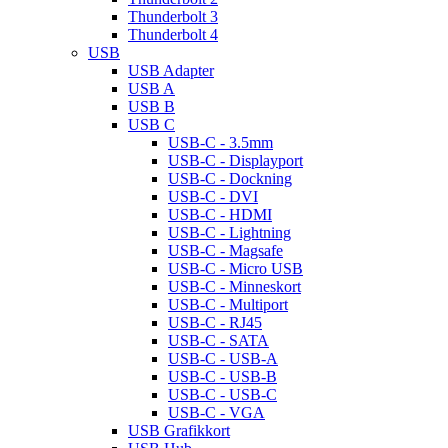
Thunderbolt 3
Thunderbolt 4
USB
USB Adapter
USB A
USB B
USB C
USB-C - 3.5mm
USB-C - Displayport
USB-C - Dockning
USB-C - DVI
USB-C - HDMI
USB-C - Lightning
USB-C - Magsafe
USB-C - Micro USB
USB-C - Minneskort
USB-C - Multiport
USB-C - RJ45
USB-C - SATA
USB-C - USB-A
USB-C - USB-B
USB-C - USB-C
USB-C - VGA
USB Grafikkort