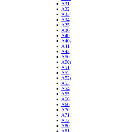
A31
A32
A33
A34
A35
A36
A40
A40s
A41
A42
A50
A50s
A51
A52
A52s
A53
A54
A55
A56
A60
A70
A71
A72
A80
A81