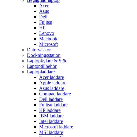
Begagnad laptop
Acer
Asus
Dell
Fujitsu
HP
Lenovo
Macbook
Microsoft
Datorväskor
Dockningsstation
Laptopkylare & Stöd
Laptoptillbehör
Laptopladdare
Acer laddare
Apple laddare
Asus laddare
Compaq laddare
Dell laddare
Fujitsu laddare
HP laddare
IBM laddare
Intel laddare
Microsoft laddare
MSI laddare