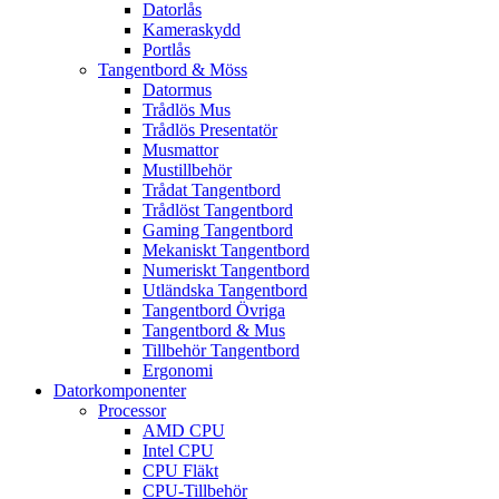
Datorlås
Kameraskydd
Portlås
Tangentbord & Möss
Datormus
Trådlös Mus
Trådlös Presentatör
Musmattor
Mustillbehör
Trådat Tangentbord
Trådlöst Tangentbord
Gaming Tangentbord
Mekaniskt Tangentbord
Numeriskt Tangentbord
Utländska Tangentbord
Tangentbord Övriga
Tangentbord & Mus
Tillbehör Tangentbord
Ergonomi
Datorkomponenter
Processor
AMD CPU
Intel CPU
CPU Fläkt
CPU-Tillbehör