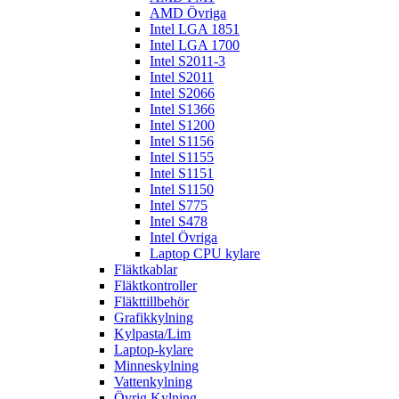
AMD Övriga
Intel LGA 1851
Intel LGA 1700
Intel S2011-3
Intel S2011
Intel S2066
Intel S1366
Intel S1200
Intel S1156
Intel S1155
Intel S1151
Intel S1150
Intel S775
Intel S478
Intel Övriga
Laptop CPU kylare
Fläktkablar
Fläktkontroller
Fläkttillbehör
Grafikkylning
Kylpasta/Lim
Laptop-kylare
Minneskylning
Vattenkylning
Övrig Kylning