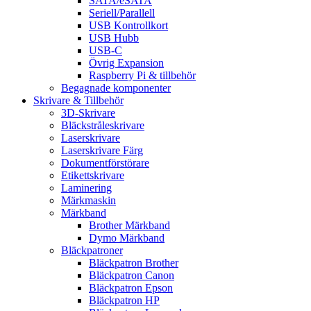
SATA/eSATA
Seriell/Parallell
USB Kontrollkort
USB Hubb
USB-C
Övrig Expansion
Raspberry Pi & tillbehör
Begagnade komponenter
Skrivare & Tillbehör
3D-Skrivare
Bläckstråleskrivare
Laserskrivare
Laserskrivare Färg
Dokumentförstörare
Etikettskrivare
Laminering
Märkmaskin
Märkband
Brother Märkband
Dymo Märkband
Bläckpatroner
Bläckpatron Brother
Bläckpatron Canon
Bläckpatron Epson
Bläckpatron HP