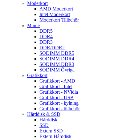
Moderkort
AMD Moderkort
Intel Moderkort
Moderkort Tillbehör
Minne
DDR5
DDR4
DDR3
DDR/DDR2
SODIMM DDR5
SODIMM DDR4
SODIMM DDR3
SODIMM Övriga
Grafikkort
Grafikkort - AMD
Grafikkort - Intel
Grafikkort - NVidia
Grafikkort - USB
Grafikkort - kylning
Grafikkort - tillbehör
Hårddisk & SSD
Hårddisk
SSD
Extern SSD
Extern Hårddisk