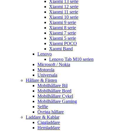
Xiaomi 13 serie
Xiaomi 12 serie
Xiaomi 11 serie
Xiaomi 10 serie
Xiaomi 9 serie
Xiaomi 8 serie
Xiaomi 7 serie
Xiaomi 5 serie
Xiaomi POCO
Xaomi Band
Lenovo
Lenovo Tab M10 serien
Microsoft / Nokia
Motorola
Universala
Hållare & Fästen
Mobilhållare Bil
Mobilhållare Bord
Mobilhållare Cykel
Mobilhållare Gaming
Selfie
Övriga hållare
Laddare & Kablar
Ciggladdare
Hemladdare