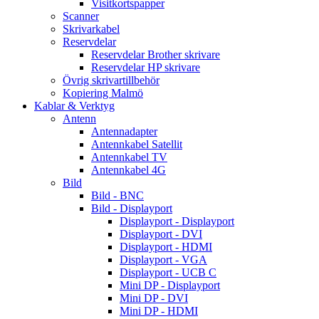
Visitkortspapper
Scanner
Skrivarkabel
Reservdelar
Reservdelar Brother skrivare
Reservdelar HP skrivare
Övrig skrivartillbehör
Kopiering Malmö
Kablar & Verktyg
Antenn
Antennadapter
Antennkabel Satellit
Antennkabel TV
Antennkabel 4G
Bild
Bild - BNC
Bild - Displayport
Displayport - Displayport
Displayport - DVI
Displayport - HDMI
Displayport - VGA
Displayport - UCB C
Mini DP - Displayport
Mini DP - DVI
Mini DP - HDMI