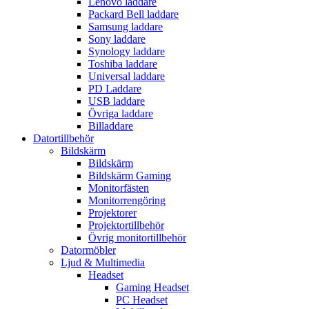
Lenovo laddare
Packard Bell laddare
Samsung laddare
Sony laddare
Synology laddare
Toshiba laddare
Universal laddare
PD Laddare
USB laddare
Övriga laddare
Billaddare
Datortillbehör
Bildskärm
Bildskärm
Bildskärm Gaming
Monitorfästen
Monitorrengöring
Projektorer
Projektortillbehör
Övrig monitortillbehör
Datormöbler
Ljud & Multimedia
Headset
Gaming Headset
PC Headset