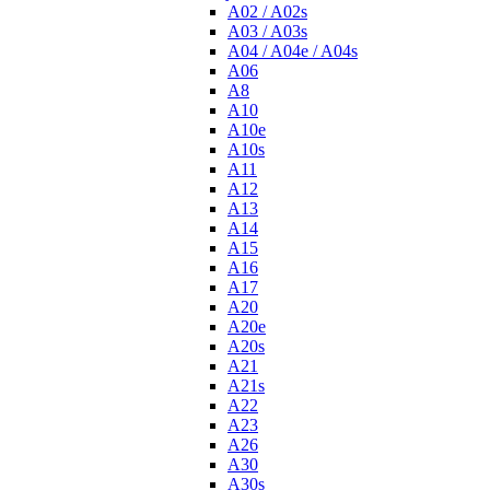
A02 / A02s
A03 / A03s
A04 / A04e / A04s
A06
A8
A10
A10e
A10s
A11
A12
A13
A14
A15
A16
A17
A20
A20e
A20s
A21
A21s
A22
A23
A26
A30
A30s