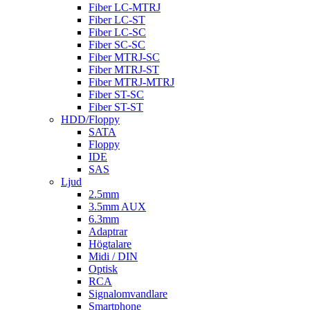
Fiber LC-MTRJ
Fiber LC-ST
Fiber LC-SC
Fiber SC-SC
Fiber MTRJ-SC
Fiber MTRJ-ST
Fiber MTRJ-MTRJ
Fiber ST-SC
Fiber ST-ST
HDD/Floppy
SATA
Floppy
IDE
SAS
Ljud
2.5mm
3.5mm AUX
6.3mm
Adaptrar
Högtalare
Midi / DIN
Optisk
RCA
Signalomvandlare
Smartphone