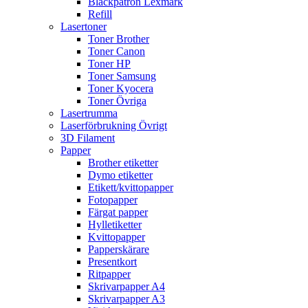
Bläckpatron Lexmark
Refill
Lasertoner
Toner Brother
Toner Canon
Toner HP
Toner Samsung
Toner Kyocera
Toner Övriga
Lasertrumma
Laserförbrukning Övrigt
3D Filament
Papper
Brother etiketter
Dymo etiketter
Etikett/kvittopapper
Fotopapper
Färgat papper
Hylletiketter
Kvittopapper
Papperskärare
Presentkort
Ritpapper
Skrivarpapper A4
Skrivarpapper A3