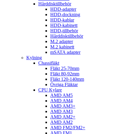
Hårddisktillbehör
HDD-adapter
HDD-dockning
HDD-kablar
HDD-kabinett
HDD-tillbehör
Hårddisktillbehör
M.2 adapter
M.2 kabinett
mSATA adapter
Kylning
Chassifläkt
Fläkt 25-70mm
Fläkt 80-92mm
Fläkt 120-140mm
Övriga Fläktar
CPU Kylare
AMD AM5
AMD AM4
AMD AM3+
AMD AM3
AMD AM2+
AMD AM2
AMD FM2/FM2+
AMD FM1