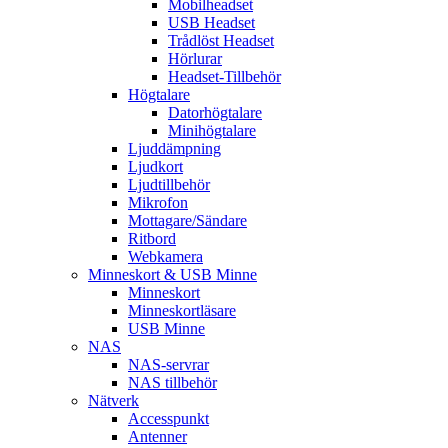
Mobilheadset
USB Headset
Trådlöst Headset
Hörlurar
Headset-Tillbehör
Högtalare
Datorhögtalare
Minihögtalare
Ljuddämpning
Ljudkort
Ljudtillbehör
Mikrofon
Mottagare/Sändare
Ritbord
Webkamera
Minneskort & USB Minne
Minneskort
Minneskortläsare
USB Minne
NAS
NAS-servrar
NAS tillbehör
Nätverk
Accesspunkt
Antenner