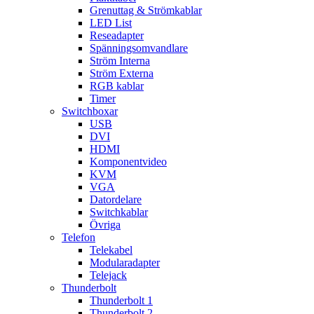
Grenuttag & Strömkablar
LED List
Reseadapter
Spänningsomvandlare
Ström Interna
Ström Externa
RGB kablar
Timer
Switchboxar
USB
DVI
HDMI
Komponentvideo
KVM
VGA
Datordelare
Switchkablar
Övriga
Telefon
Telekabel
Modularadapter
Telejack
Thunderbolt
Thunderbolt 1
Thunderbolt 2