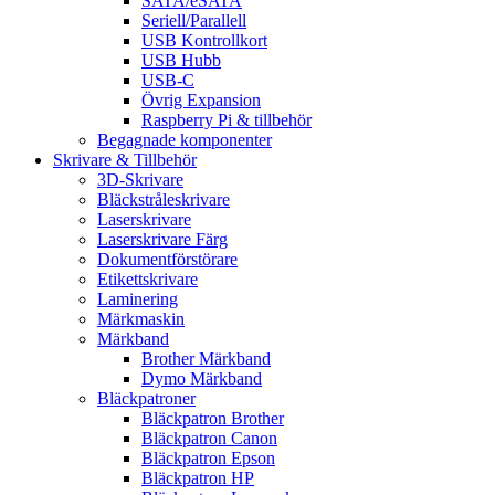
SATA/eSATA
Seriell/Parallell
USB Kontrollkort
USB Hubb
USB-C
Övrig Expansion
Raspberry Pi & tillbehör
Begagnade komponenter
Skrivare & Tillbehör
3D-Skrivare
Bläckstråleskrivare
Laserskrivare
Laserskrivare Färg
Dokumentförstörare
Etikettskrivare
Laminering
Märkmaskin
Märkband
Brother Märkband
Dymo Märkband
Bläckpatroner
Bläckpatron Brother
Bläckpatron Canon
Bläckpatron Epson
Bläckpatron HP