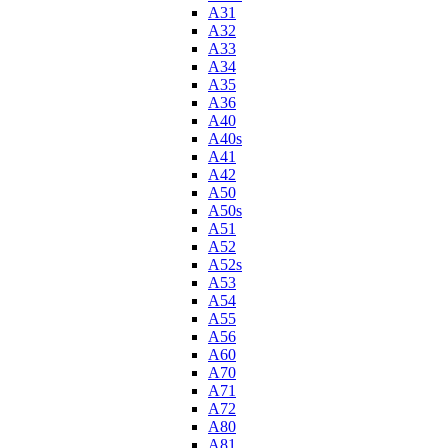
A31
A32
A33
A34
A35
A36
A40
A40s
A41
A42
A50
A50s
A51
A52
A52s
A53
A54
A55
A56
A60
A70
A71
A72
A80
A81