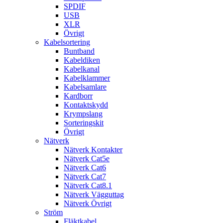
SPDIF
USB
XLR
Övrigt
Kabelsortering
Buntband
Kabeldiken
Kabelkanal
Kabelklammer
Kabelsamlare
Kardborr
Kontaktskydd
Krympslang
Sorteringskit
Övrigt
Nätverk
Nätverk Kontakter
Nätverk Cat5e
Nätverk Cat6
Nätverk Cat7
Nätverk Cat8.1
Nätverk Vägguttag
Nätverk Övrigt
Ström
Fläktkabel