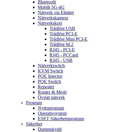
Bluetooth
Mobilt 5G-4G
Nätverk via Elnätet
Nätverkskamera
Nätverkskort
Trådlöst USB
Trådlöst PCI-E
Trådlöst Mini PCI-E
Trådlöst M.2
RJ45 - PCI-E
RJ45 - PCCard
RJ45 - USB
Nätverkswitch
KVM Switch
POE Injector
POE Switch
Repeater
Router & Mesh
Övrigt nätverk
Program
Nyttoprogram
Operativsystem
ESET Säkerhetsprogram
Säkerhet
Dammskydd