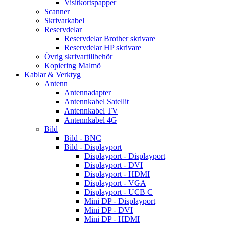
Visitkortspapper
Scanner
Skrivarkabel
Reservdelar
Reservdelar Brother skrivare
Reservdelar HP skrivare
Övrig skrivartillbehör
Kopiering Malmö
Kablar & Verktyg
Antenn
Antennadapter
Antennkabel Satellit
Antennkabel TV
Antennkabel 4G
Bild
Bild - BNC
Bild - Displayport
Displayport - Displayport
Displayport - DVI
Displayport - HDMI
Displayport - VGA
Displayport - UCB C
Mini DP - Displayport
Mini DP - DVI
Mini DP - HDMI