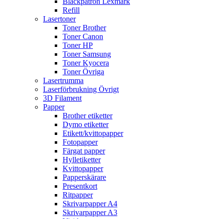
Bläckpatron Lexmark
Refill
Lasertoner
Toner Brother
Toner Canon
Toner HP
Toner Samsung
Toner Kyocera
Toner Övriga
Lasertrumma
Laserförbrukning Övrigt
3D Filament
Papper
Brother etiketter
Dymo etiketter
Etikett/kvittopapper
Fotopapper
Färgat papper
Hylletiketter
Kvittopapper
Papperskärare
Presentkort
Ritpapper
Skrivarpapper A4
Skrivarpapper A3