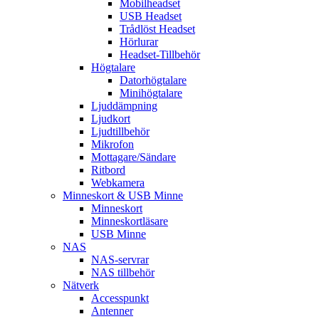
Mobilheadset
USB Headset
Trådlöst Headset
Hörlurar
Headset-Tillbehör
Högtalare
Datorhögtalare
Minihögtalare
Ljuddämpning
Ljudkort
Ljudtillbehör
Mikrofon
Mottagare/Sändare
Ritbord
Webkamera
Minneskort & USB Minne
Minneskort
Minneskortläsare
USB Minne
NAS
NAS-servrar
NAS tillbehör
Nätverk
Accesspunkt
Antenner