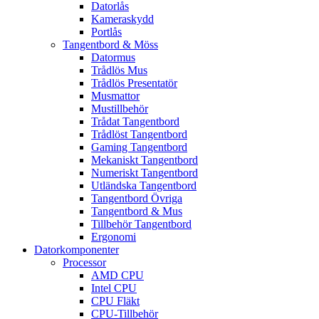
Datorlås
Kameraskydd
Portlås
Tangentbord & Möss
Datormus
Trådlös Mus
Trådlös Presentatör
Musmattor
Mustillbehör
Trådat Tangentbord
Trådlöst Tangentbord
Gaming Tangentbord
Mekaniskt Tangentbord
Numeriskt Tangentbord
Utländska Tangentbord
Tangentbord Övriga
Tangentbord & Mus
Tillbehör Tangentbord
Ergonomi
Datorkomponenter
Processor
AMD CPU
Intel CPU
CPU Fläkt
CPU-Tillbehör