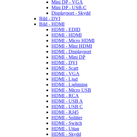
Mini DP - VGA
Mini DP - USB-C
Displayport - Skydd
Bild - DVI
Bild - HDMI
HDMI - EDID
HDMI - HDMI
HDMI - Micro HDMI
HDMI - Mini HDMI
HDMI - Displayport
HDMI - Mini DP
HDMI - DVI
HDMI - Scart
HDMI - VGA
HDMI - Ljud
HDMI - Lightning
HDMI - Micro USB
HDMI - RCA
HDMI - USB A
HDMI - USB C
HDMI - RJ45
HDMI - Splitter
HDMI - Switch
HDMI - Uttag
HDMI - Skydd