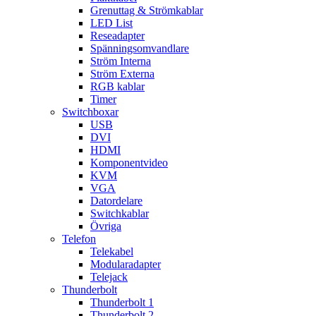
Grenuttag & Strömkablar
LED List
Reseadapter
Spänningsomvandlare
Ström Interna
Ström Externa
RGB kablar
Timer
Switchboxar
USB
DVI
HDMI
Komponentvideo
KVM
VGA
Datordelare
Switchkablar
Övriga
Telefon
Telekabel
Modularadapter
Telejack
Thunderbolt
Thunderbolt 1
Thunderbolt 2