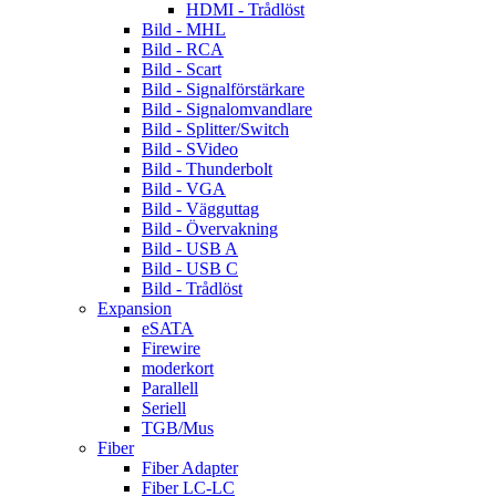
HDMI - Trådlöst
Bild - MHL
Bild - RCA
Bild - Scart
Bild - Signalförstärkare
Bild - Signalomvandlare
Bild - Splitter/Switch
Bild - SVideo
Bild - Thunderbolt
Bild - VGA
Bild - Vägguttag
Bild - Övervakning
Bild - USB A
Bild - USB C
Bild - Trådlöst
Expansion
eSATA
Firewire
moderkort
Parallell
Seriell
TGB/Mus
Fiber
Fiber Adapter
Fiber LC-LC