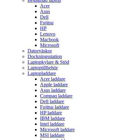
Begagnad laptop
Acer
Asus
Dell
Fujitsu
HP
Lenovo
Macbook
Microsoft
Datorväskor
Dockningsstation
Laptopkylare & Stöd
Laptoptillbehör
Laptopladdare
Acer laddare
Apple laddare
Asus laddare
Compaq laddare
Dell laddare
Fujitsu laddare
HP laddare
IBM laddare
Intel laddare
Microsoft laddare
MSI laddare