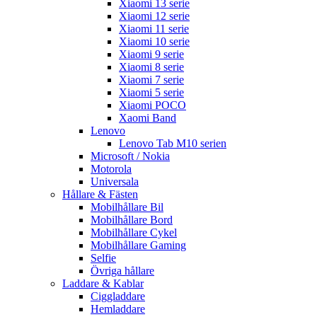
Xiaomi 13 serie
Xiaomi 12 serie
Xiaomi 11 serie
Xiaomi 10 serie
Xiaomi 9 serie
Xiaomi 8 serie
Xiaomi 7 serie
Xiaomi 5 serie
Xiaomi POCO
Xaomi Band
Lenovo
Lenovo Tab M10 serien
Microsoft / Nokia
Motorola
Universala
Hållare & Fästen
Mobilhållare Bil
Mobilhållare Bord
Mobilhållare Cykel
Mobilhållare Gaming
Selfie
Övriga hållare
Laddare & Kablar
Ciggladdare
Hemladdare