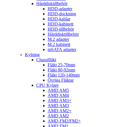
Hårddisktillbehör
HDD-adapter
HDD-dockning
HDD-kablar
HDD-kabinett
HDD-tillbehör
Hårddisktillbehör
M.2 adapter
M.2 kabinett
mSATA adapter
Kylning
Chassifläkt
Fläkt 25-70mm
Fläkt 80-92mm
Fläkt 120-140mm
Övriga Fläktar
CPU Kylare
AMD AM5
AMD AM4
AMD AM3+
AMD AM3
AMD AM2+
AMD AM2
AMD FM2/FM2+
AMD FM1