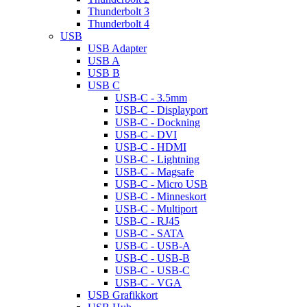
Thunderbolt 3
Thunderbolt 4
USB
USB Adapter
USB A
USB B
USB C
USB-C - 3.5mm
USB-C - Displayport
USB-C - Dockning
USB-C - DVI
USB-C - HDMI
USB-C - Lightning
USB-C - Magsafe
USB-C - Micro USB
USB-C - Minneskort
USB-C - Multiport
USB-C - RJ45
USB-C - SATA
USB-C - USB-A
USB-C - USB-B
USB-C - USB-C
USB-C - VGA
USB Grafikkort