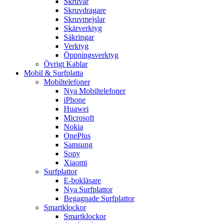
Skruvar
Skruvdragare
Skruvmejslar
Skärverktyg
Säkringar
Verktyg
Öppningsverktyg
Övrigt Kablar
Mobil & Surfplatta
Mobiltelefoner
Nya Mobiltelefoner
iPhone
Huawei
Microsoft
Nokia
OnePlus
Samsung
Sony
Xiaomi
Surfplattor
E-bokläsare
Nya Surfplattor
Begagnade Surfplattor
Smartklockor
Smartklockor