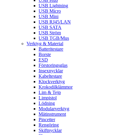
USB Hub
USB Lightning
USB Micro
USB Mini
USB RJ45/LAN
USB SATA
USB Ström
USB TGB/Mus
Verktyg & Material
Batteritestare
Borste
ESD
Förstoringsglas
Insexnycklar
Kabeltestare
Klockverktyg
Krokodilklämmor
Lim & Tejp
Limpistol
Lödning
Modularverktyg
Mätinstrument
Pincetter
Rengöring
Skiftnycklar