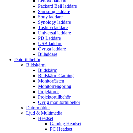
Lenovo laddare
Packard Bell laddare
Samsung laddare
Sony laddare
Synology laddare
Toshiba laddare
Universal laddare
PD Laddare
USB laddare
Övriga laddare
Billaddare
Datortillbehör
Bildskärm
Bildskärm
Bildskärm Gaming
Monitorfästen
Monitorrengöring
Projektorer
Projektortillbehör
Övrig monitortillbehör
Datormöbler
Ljud & Multimedia
Headset
Gaming Headset
PC Headset