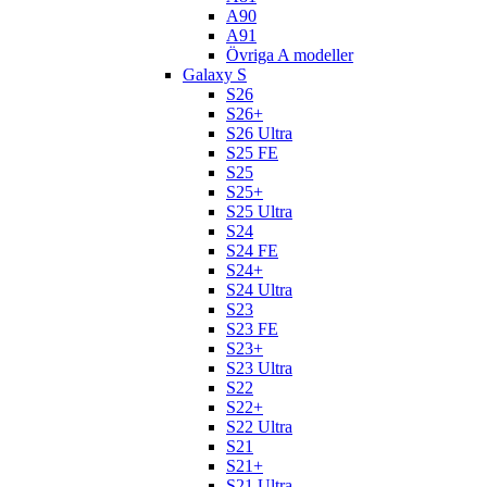
A90
A91
Övriga A modeller
Galaxy S
S26
S26+
S26 Ultra
S25 FE
S25
S25+
S25 Ultra
S24
S24 FE
S24+
S24 Ultra
S23
S23 FE
S23+
S23 Ultra
S22
S22+
S22 Ultra
S21
S21+
S21 Ultra