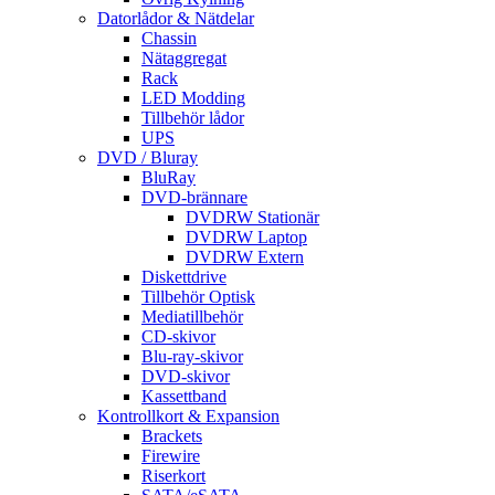
Datorlådor & Nätdelar
Chassin
Nätaggregat
Rack
LED Modding
Tillbehör lådor
UPS
DVD / Bluray
BluRay
DVD-brännare
DVDRW Stationär
DVDRW Laptop
DVDRW Extern
Diskettdrive
Tillbehör Optisk
Mediatillbehör
CD-skivor
Blu-ray-skivor
DVD-skivor
Kassettband
Kontrollkort & Expansion
Brackets
Firewire
Riserkort