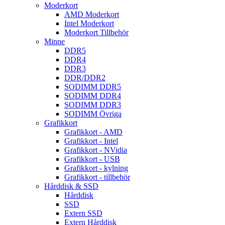
Moderkort
AMD Moderkort
Intel Moderkort
Moderkort Tillbehör
Minne
DDR5
DDR4
DDR3
DDR/DDR2
SODIMM DDR5
SODIMM DDR4
SODIMM DDR3
SODIMM Övriga
Grafikkort
Grafikkort - AMD
Grafikkort - Intel
Grafikkort - NVidia
Grafikkort - USB
Grafikkort - kylning
Grafikkort - tillbehör
Hårddisk & SSD
Hårddisk
SSD
Extern SSD
Extern Hårddisk