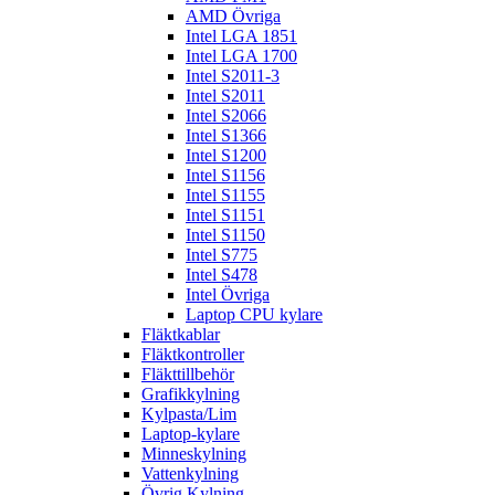
AMD Övriga
Intel LGA 1851
Intel LGA 1700
Intel S2011-3
Intel S2011
Intel S2066
Intel S1366
Intel S1200
Intel S1156
Intel S1155
Intel S1151
Intel S1150
Intel S775
Intel S478
Intel Övriga
Laptop CPU kylare
Fläktkablar
Fläktkontroller
Fläkttillbehör
Grafikkylning
Kylpasta/Lim
Laptop-kylare
Minneskylning
Vattenkylning
Övrig Kylning