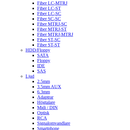
Fiber LC-MTRJ
Fiber LC-ST
Fiber LC-SC
Fiber SC-SC
Fiber MTRJ-SC
Fiber MTRJ-ST
Fiber MTRJ-MTRJ
Fiber ST-SC
Fiber ST-ST
HDD/Floppy
SATA
Floppy
IDE
SAS
Ljud
2.5mm
3.5mm AUX
6.3mm
Adaptrar
Högtalare
Midi / DIN
Optisk
RCA
Signalomvandlare
Smartphone