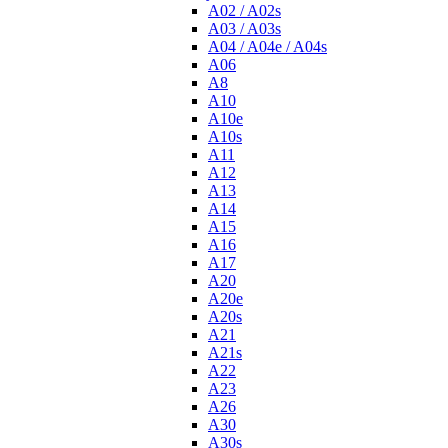
A02 / A02s
A03 / A03s
A04 / A04e / A04s
A06
A8
A10
A10e
A10s
A11
A12
A13
A14
A15
A16
A17
A20
A20e
A20s
A21
A21s
A22
A23
A26
A30
A30s