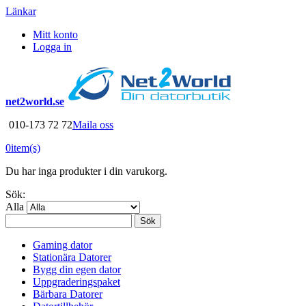
Länkar
Mitt konto
Logga in
net2world.se
010-173 72 72
Maila oss
0
item(s)
Du har inga produkter i din varukorg.
Sök:
Alla
Sök
Gaming dator
Stationära Datorer
Bygg din egen dator
Uppgraderingspaket
Bärbara Datorer