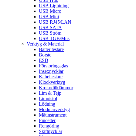
USB Hub
USB Lightning
USB Micro
USB Mini
USB RJ45/LAN
USB SATA
USB Ström
USB TGB/Mus
Verktyg & Material
Batteritestare
Borste
ESD
Förstoringsglas
Insexnycklar
Kabeltestare
Klockverktyg
Krokodilklämmor
Lim & Tejp
Limpistol
Lödning
Modularverktyg
Mätinstrument
Pincetter
Rengöring
Skiftnycklar