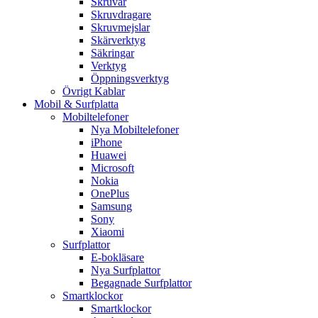
Skruvar
Skruvdragare
Skruvmejslar
Skärverktyg
Säkringar
Verktyg
Öppningsverktyg
Övrigt Kablar
Mobil & Surfplatta
Mobiltelefoner
Nya Mobiltelefoner
iPhone
Huawei
Microsoft
Nokia
OnePlus
Samsung
Sony
Xiaomi
Surfplattor
E-bokläsare
Nya Surfplattor
Begagnade Surfplattor
Smartklockor
Smartklockor