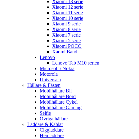
Xiaomi 13 serie
Xiaomi 12 serie
Xiaomi 11 serie
Xiaomi 10 serie
Xiaomi 9 serie
Xiaomi 8 serie
Xiaomi 7 serie
Xiaomi 5 serie
Xiaomi POCO
Xaomi Band
Lenovo
Lenovo Tab M10 serien
Microsoft / Nokia
Motorola
Universala
Hållare & Fästen
Mobilhållare Bil
Mobilhållare Bord
Mobilhållare Cykel
Mobilhållare Gaming
Selfie
Övriga hållare
Laddare & Kablar
Ciggladdare
Hemladdare