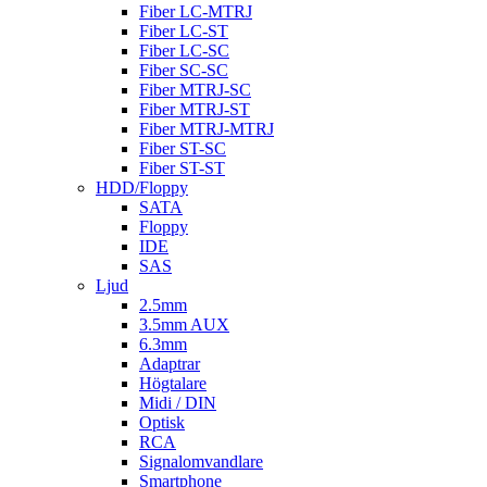
Fiber LC-MTRJ
Fiber LC-ST
Fiber LC-SC
Fiber SC-SC
Fiber MTRJ-SC
Fiber MTRJ-ST
Fiber MTRJ-MTRJ
Fiber ST-SC
Fiber ST-ST
HDD/Floppy
SATA
Floppy
IDE
SAS
Ljud
2.5mm
3.5mm AUX
6.3mm
Adaptrar
Högtalare
Midi / DIN
Optisk
RCA
Signalomvandlare
Smartphone