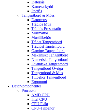
Datorlås
Kameraskydd
Portlås
Tangentbord & Möss
Datormus
Trådlös Mus
Trådlös Presentatör
Musmattor
Mustillbehör
Trådat Tangentbord
Trådlöst Tangentbord
Gaming Tangentbord
Mekaniskt Tangentbord
Numeriskt Tangentbord
Utländska Tangentbord
Tangentbord Övriga
Tangentbord & Mus
Tillbehör Tangentbord
Ergonomi
Datorkomponenter
Processor
AMD CPU
Intel CPU
CPU Fläkt
CPU-Tillbehör