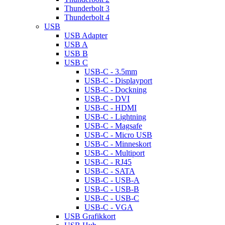
Thunderbolt 3
Thunderbolt 4
USB
USB Adapter
USB A
USB B
USB C
USB-C - 3.5mm
USB-C - Displayport
USB-C - Dockning
USB-C - DVI
USB-C - HDMI
USB-C - Lightning
USB-C - Magsafe
USB-C - Micro USB
USB-C - Minneskort
USB-C - Multiport
USB-C - RJ45
USB-C - SATA
USB-C - USB-A
USB-C - USB-B
USB-C - USB-C
USB-C - VGA
USB Grafikkort