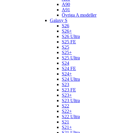
A90
A91
Övriga A modeller
Galaxy S
S26
S26+
S26 Ultra
S25 FE
S25
S25+
S25 Ultra
S24
S24 FE
S24+
S24 Ultra
S23
S23 FE
S23+
S23 Ultra
S22
S22+
S22 Ultra
S21
S21+
S21 Ultra