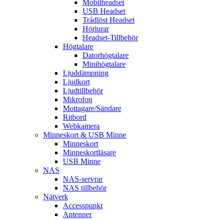
Mobilheadset
USB Headset
Trådlöst Headset
Hörlurar
Headset-Tillbehör
Högtalare
Datorhögtalare
Minihögtalare
Ljuddämpning
Ljudkort
Ljudtillbehör
Mikrofon
Mottagare/Sändare
Ritbord
Webkamera
Minneskort & USB Minne
Minneskort
Minneskortläsare
USB Minne
NAS
NAS-servrar
NAS tillbehör
Nätverk
Accesspunkt
Antenner