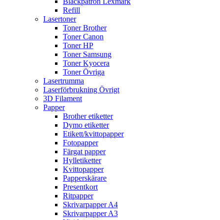
Bläckpatron Lexmark
Refill
Lasertoner
Toner Brother
Toner Canon
Toner HP
Toner Samsung
Toner Kyocera
Toner Övriga
Lasertrumma
Laserförbrukning Övrigt
3D Filament
Papper
Brother etiketter
Dymo etiketter
Etikett/kvittopapper
Fotopapper
Färgat papper
Hylletiketter
Kvittopapper
Papperskärare
Presentkort
Ritpapper
Skrivarpapper A4
Skrivarpapper A3