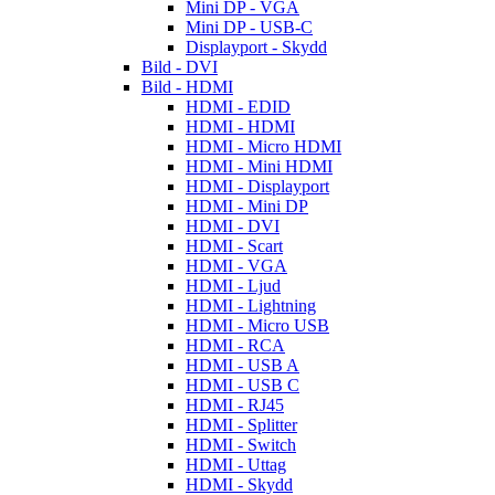
Mini DP - VGA
Mini DP - USB-C
Displayport - Skydd
Bild - DVI
Bild - HDMI
HDMI - EDID
HDMI - HDMI
HDMI - Micro HDMI
HDMI - Mini HDMI
HDMI - Displayport
HDMI - Mini DP
HDMI - DVI
HDMI - Scart
HDMI - VGA
HDMI - Ljud
HDMI - Lightning
HDMI - Micro USB
HDMI - RCA
HDMI - USB A
HDMI - USB C
HDMI - RJ45
HDMI - Splitter
HDMI - Switch
HDMI - Uttag
HDMI - Skydd