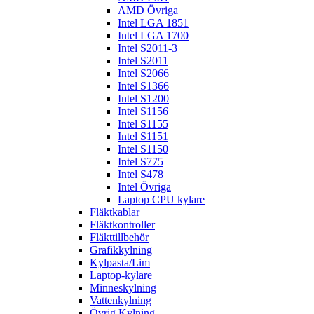
AMD Övriga
Intel LGA 1851
Intel LGA 1700
Intel S2011-3
Intel S2011
Intel S2066
Intel S1366
Intel S1200
Intel S1156
Intel S1155
Intel S1151
Intel S1150
Intel S775
Intel S478
Intel Övriga
Laptop CPU kylare
Fläktkablar
Fläktkontroller
Fläkttillbehör
Grafikkylning
Kylpasta/Lim
Laptop-kylare
Minneskylning
Vattenkylning
Övrig Kylning