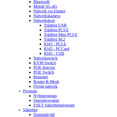
Bluetooth
Mobilt 5G-4G
Nätverk via Elnätet
Nätverkskamera
Nätverkskort
Trådlöst USB
Trådlöst PCI-E
Trådlöst Mini PCI-E
Trådlöst M.2
RJ45 - PCI-E
RJ45 - PCCard
RJ45 - USB
Nätverkswitch
KVM Switch
POE Injector
POE Switch
Repeater
Router & Mesh
Övrigt nätverk
Program
Nyttoprogram
Operativsystem
ESET Säkerhetsprogram
Säkerhet
Dammskydd