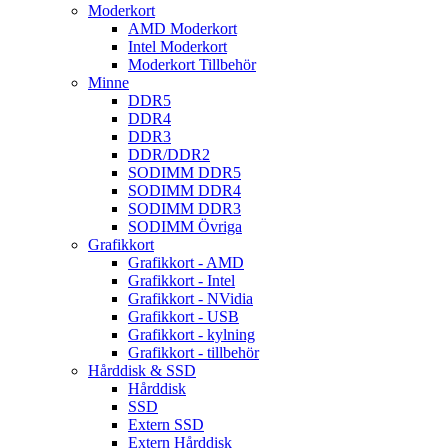
Moderkort
AMD Moderkort
Intel Moderkort
Moderkort Tillbehör
Minne
DDR5
DDR4
DDR3
DDR/DDR2
SODIMM DDR5
SODIMM DDR4
SODIMM DDR3
SODIMM Övriga
Grafikkort
Grafikkort - AMD
Grafikkort - Intel
Grafikkort - NVidia
Grafikkort - USB
Grafikkort - kylning
Grafikkort - tillbehör
Hårddisk & SSD
Hårddisk
SSD
Extern SSD
Extern Hårddisk