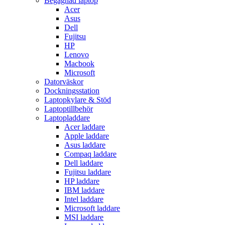
Begagnad laptop
Acer
Asus
Dell
Fujitsu
HP
Lenovo
Macbook
Microsoft
Datorväskor
Dockningsstation
Laptopkylare & Stöd
Laptoptillbehör
Laptopladdare
Acer laddare
Apple laddare
Asus laddare
Compaq laddare
Dell laddare
Fujitsu laddare
HP laddare
IBM laddare
Intel laddare
Microsoft laddare
MSI laddare