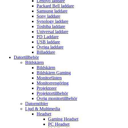
Lenovo laddare
Packard Bell laddare
Samsung laddare
Sony laddare
Synology laddare
Toshiba laddare
Universal laddare
PD Laddare
USB laddare
Övriga laddare
Billaddare
Datortillbehör
Bildskärm
Bildskärm
Bildskärm Gaming
Monitorfästen
Monitorrengöring
Projektorer
Projektortillbehör
Övrig monitortillbehör
Datormöbler
Ljud & Multimedia
Headset
Gaming Headset
PC Headset