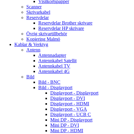
Visitkortspapper
Scanner
Skrivarkabel
Reservdelar
Reservdelar Brother skrivare
Reservdelar HP skrivare
Övrig skrivartillbehör
Kopiering Malmö
Kablar & Verktyg
Antenn
Antennadapter
Antennkabel Satellit
Antennkabel TV
Antennkabel 4G
Bild
Bild - BNC
Bild - Displayport
Displayport - Displayport
Displayport - DVI
Displayport - HDMI
Displayport - VGA
Displayport - UCB C
Mini DP - Displayport
Mini DP - DVI
Mini DP - HDMI