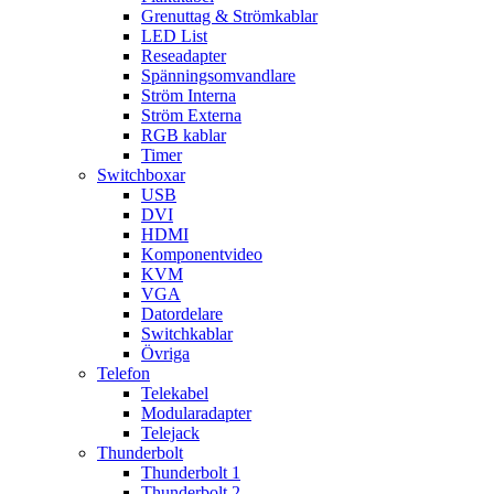
Grenuttag & Strömkablar
LED List
Reseadapter
Spänningsomvandlare
Ström Interna
Ström Externa
RGB kablar
Timer
Switchboxar
USB
DVI
HDMI
Komponentvideo
KVM
VGA
Datordelare
Switchkablar
Övriga
Telefon
Telekabel
Modularadapter
Telejack
Thunderbolt
Thunderbolt 1
Thunderbolt 2