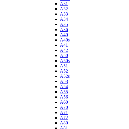
A31
A32
A33
A34
A35
A36
A40
A40s
A41
A42
A50
A50s
A51
A52
A52s
A53
A54
A55
A56
A60
A70
A71
A72
A80
A81