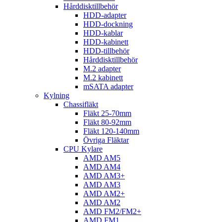
Hårddisktillbehör
HDD-adapter
HDD-dockning
HDD-kablar
HDD-kabinett
HDD-tillbehör
Hårddisktillbehör
M.2 adapter
M.2 kabinett
mSATA adapter
Kylning
Chassifläkt
Fläkt 25-70mm
Fläkt 80-92mm
Fläkt 120-140mm
Övriga Fläktar
CPU Kylare
AMD AM5
AMD AM4
AMD AM3+
AMD AM3
AMD AM2+
AMD AM2
AMD FM2/FM2+
AMD FM1