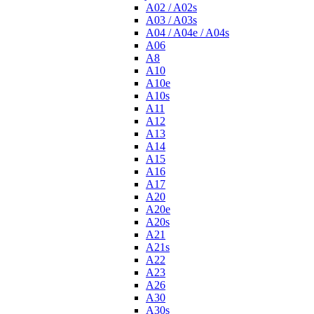
A02 / A02s
A03 / A03s
A04 / A04e / A04s
A06
A8
A10
A10e
A10s
A11
A12
A13
A14
A15
A16
A17
A20
A20e
A20s
A21
A21s
A22
A23
A26
A30
A30s