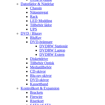
Datorlådor & Nätdelar
Chassin
Nätaggregat
Rack
LED Modding
Tillbehör lådor
UPS
DVD / Bluray
BluRay
DVD-brännare
DVDRW Stationär
DVDRW Laptop
DVDRW Extern
Diskettdrive
Tillbehör Optisk
Mediatillbehör
CD-skivor
Blu-ray-skivor
DVD-skivor
Kassettband
Kontrollkort & Expansion
Brackets
Firewire
Riserkort