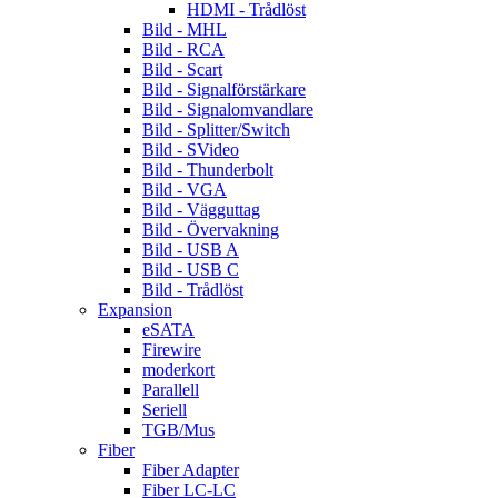
HDMI - Trådlöst
Bild - MHL
Bild - RCA
Bild - Scart
Bild - Signalförstärkare
Bild - Signalomvandlare
Bild - Splitter/Switch
Bild - SVideo
Bild - Thunderbolt
Bild - VGA
Bild - Vägguttag
Bild - Övervakning
Bild - USB A
Bild - USB C
Bild - Trådlöst
Expansion
eSATA
Firewire
moderkort
Parallell
Seriell
TGB/Mus
Fiber
Fiber Adapter
Fiber LC-LC