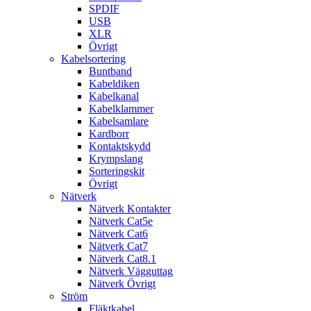
SPDIF
USB
XLR
Övrigt
Kabelsortering
Buntband
Kabeldiken
Kabelkanal
Kabelklammer
Kabelsamlare
Kardborr
Kontaktskydd
Krympslang
Sorteringskit
Övrigt
Nätverk
Nätverk Kontakter
Nätverk Cat5e
Nätverk Cat6
Nätverk Cat7
Nätverk Cat8.1
Nätverk Vägguttag
Nätverk Övrigt
Ström
Fläktkabel