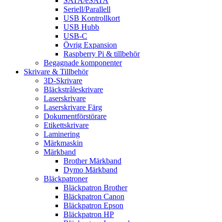
SATA/eSATA
Seriell/Parallell
USB Kontrollkort
USB Hubb
USB-C
Övrig Expansion
Raspberry Pi & tillbehör
Begagnade komponenter
Skrivare & Tillbehör
3D-Skrivare
Bläckstråleskrivare
Laserskrivare
Laserskrivare Färg
Dokumentförstörare
Etikettskrivare
Laminering
Märkmaskin
Märkband
Brother Märkband
Dymo Märkband
Bläckpatroner
Bläckpatron Brother
Bläckpatron Canon
Bläckpatron Epson
Bläckpatron HP