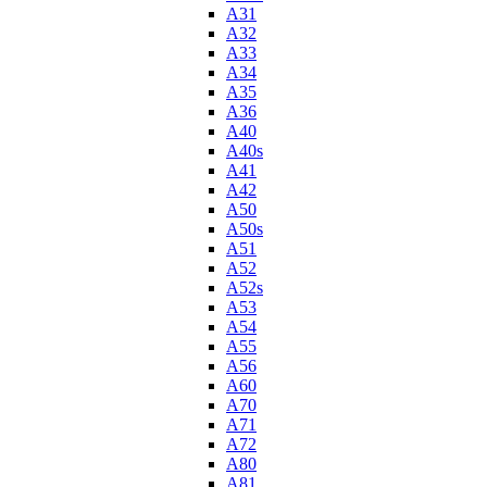
A31
A32
A33
A34
A35
A36
A40
A40s
A41
A42
A50
A50s
A51
A52
A52s
A53
A54
A55
A56
A60
A70
A71
A72
A80
A81