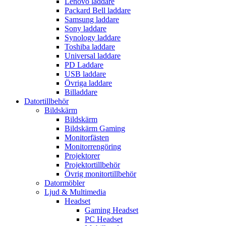
Lenovo laddare
Packard Bell laddare
Samsung laddare
Sony laddare
Synology laddare
Toshiba laddare
Universal laddare
PD Laddare
USB laddare
Övriga laddare
Billaddare
Datortillbehör
Bildskärm
Bildskärm
Bildskärm Gaming
Monitorfästen
Monitorrengöring
Projektorer
Projektortillbehör
Övrig monitortillbehör
Datormöbler
Ljud & Multimedia
Headset
Gaming Headset
PC Headset