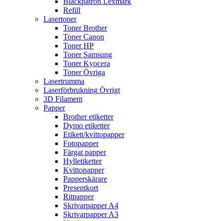
Bläckpatron Lexmark
Refill
Lasertoner
Toner Brother
Toner Canon
Toner HP
Toner Samsung
Toner Kyocera
Toner Övriga
Lasertrumma
Laserförbrukning Övrigt
3D Filament
Papper
Brother etiketter
Dymo etiketter
Etikett/kvittopapper
Fotopapper
Färgat papper
Hylletiketter
Kvittopapper
Papperskärare
Presentkort
Ritpapper
Skrivarpapper A4
Skrivarpapper A3