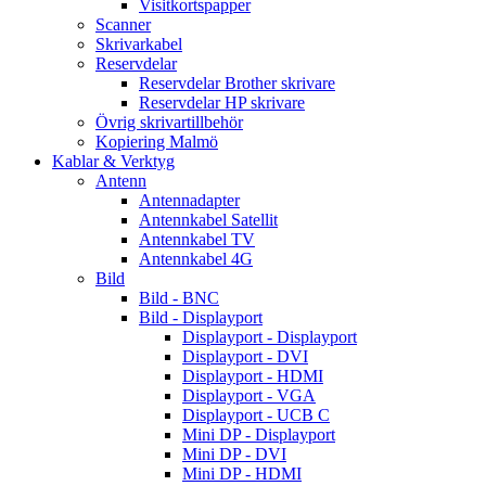
Visitkortspapper
Scanner
Skrivarkabel
Reservdelar
Reservdelar Brother skrivare
Reservdelar HP skrivare
Övrig skrivartillbehör
Kopiering Malmö
Kablar & Verktyg
Antenn
Antennadapter
Antennkabel Satellit
Antennkabel TV
Antennkabel 4G
Bild
Bild - BNC
Bild - Displayport
Displayport - Displayport
Displayport - DVI
Displayport - HDMI
Displayport - VGA
Displayport - UCB C
Mini DP - Displayport
Mini DP - DVI
Mini DP - HDMI