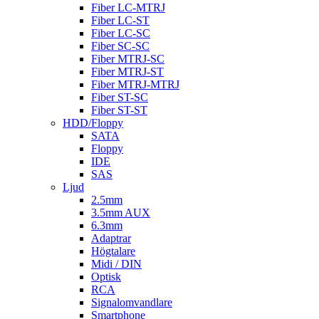
Fiber LC-MTRJ
Fiber LC-ST
Fiber LC-SC
Fiber SC-SC
Fiber MTRJ-SC
Fiber MTRJ-ST
Fiber MTRJ-MTRJ
Fiber ST-SC
Fiber ST-ST
HDD/Floppy
SATA
Floppy
IDE
SAS
Ljud
2.5mm
3.5mm AUX
6.3mm
Adaptrar
Högtalare
Midi / DIN
Optisk
RCA
Signalomvandlare
Smartphone