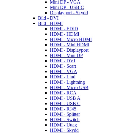
Mini DP - VGA
Mini DP - USB-C
Displayport - Skydd
Bild - DVI
Bild - HDMI
HDMI - EDID
HDMI - HDMI
HDMI - Micro HDMI
HDMI - Mini HDMI
HDMI - Displayport
HDMI - Mini DP
HDMI - DVI
HDMI - Scart
HDMI - VGA
HDMI - Ljud
HDMI - Lightning
HDMI - Micro USB
HDMI - RCA
HDMI - USB A
HDMI - USB C
HDMI - RJ45
HDMI - Splitter
HDMI - Switch
HDMI - Uttag
HDMI - Skydd