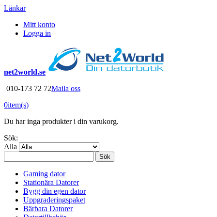
Länkar
Mitt konto
Logga in
net2world.se
010-173 72 72
Maila oss
0
item(s)
Du har inga produkter i din varukorg.
Sök:
Alla
Sök
Gaming dator
Stationära Datorer
Bygg din egen dator
Uppgraderingspaket
Bärbara Datorer