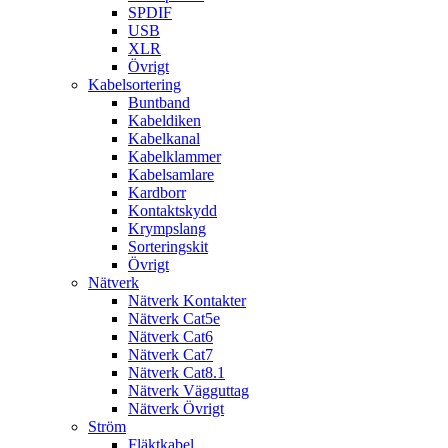
SPDIF
USB
XLR
Övrigt
Kabelsortering
Buntband
Kabeldiken
Kabelkanal
Kabelklammer
Kabelsamlare
Kardborr
Kontaktskydd
Krympslang
Sorteringskit
Övrigt
Nätverk
Nätverk Kontakter
Nätverk Cat5e
Nätverk Cat6
Nätverk Cat7
Nätverk Cat8.1
Nätverk Vägguttag
Nätverk Övrigt
Ström
Fläktkabel