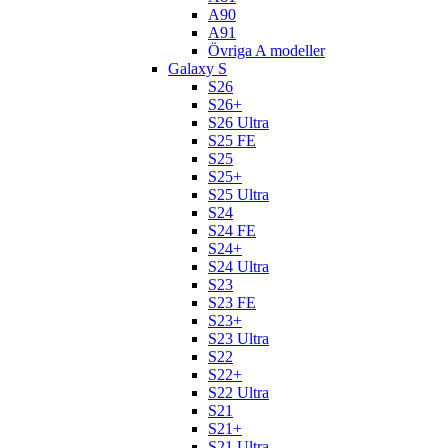
A90
A91
Övriga A modeller
Galaxy S
S26
S26+
S26 Ultra
S25 FE
S25
S25+
S25 Ultra
S24
S24 FE
S24+
S24 Ultra
S23
S23 FE
S23+
S23 Ultra
S22
S22+
S22 Ultra
S21
S21+
S21 Ultra