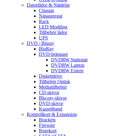
Datorlådor & Nätdelar
Chassin
Nätaggregat
Rack
LED Modding
Tillbehör lådor
UPS
DVD / Bluray
BluRay
DVD-brännare
DVDRW Stationär
DVDRW Laptop
DVDRW Extern
Diskettdrive
Tillbehör Optisk
Mediatillbehör
CD-skivor
Blu-ray-skivor
DVD-skivor
Kassettband
Kontrollkort & Expansion
Brackets
Firewire
Riserkort