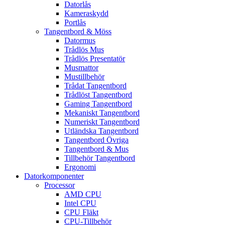
Datorlås
Kameraskydd
Portlås
Tangentbord & Möss
Datormus
Trådlös Mus
Trådlös Presentatör
Musmattor
Mustillbehör
Trådat Tangentbord
Trådlöst Tangentbord
Gaming Tangentbord
Mekaniskt Tangentbord
Numeriskt Tangentbord
Utländska Tangentbord
Tangentbord Övriga
Tangentbord & Mus
Tillbehör Tangentbord
Ergonomi
Datorkomponenter
Processor
AMD CPU
Intel CPU
CPU Fläkt
CPU-Tillbehör