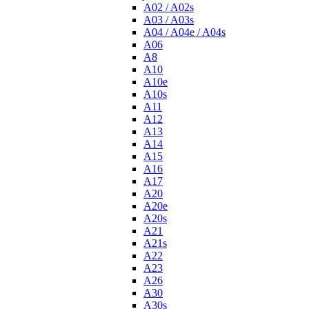
A02 / A02s
A03 / A03s
A04 / A04e / A04s
A06
A8
A10
A10e
A10s
A11
A12
A13
A14
A15
A16
A17
A20
A20e
A20s
A21
A21s
A22
A23
A26
A30
A30s