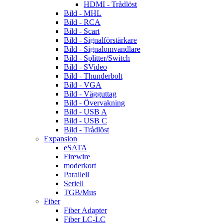
HDMI - Trådlöst
Bild - MHL
Bild - RCA
Bild - Scart
Bild - Signalförstärkare
Bild - Signalomvandlare
Bild - Splitter/Switch
Bild - SVideo
Bild - Thunderbolt
Bild - VGA
Bild - Vägguttag
Bild - Övervakning
Bild - USB A
Bild - USB C
Bild - Trådlöst
Expansion
eSATA
Firewire
moderkort
Parallell
Seriell
TGB/Mus
Fiber
Fiber Adapter
Fiber LC-LC