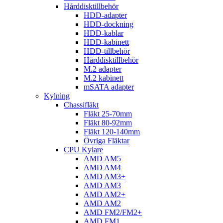
Hårddisktillbehör
HDD-adapter
HDD-dockning
HDD-kablar
HDD-kabinett
HDD-tillbehör
Hårddisktillbehör
M.2 adapter
M.2 kabinett
mSATA adapter
Kylning
Chassifläkt
Fläkt 25-70mm
Fläkt 80-92mm
Fläkt 120-140mm
Övriga Fläktar
CPU Kylare
AMD AM5
AMD AM4
AMD AM3+
AMD AM3
AMD AM2+
AMD AM2
AMD FM2/FM2+
AMD FM1