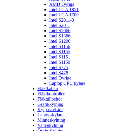
AMD Övriga
Intel LGA 1851
Intel LGA 1700
Intel S2011-3
Intel S2011
Intel S2066
Intel S1366
Intel S1200
Intel S1156
Intel S1155
Intel S1151
Intel S1150
Intel S775
Intel S478
Intel Övriga
Laptop CPU kylare
Fläktkablar
Fläktkontroller
Fläkttillbehör
Grafikkylning
Kylpasta/Lim
Laptop-kylare
Minneskylning
Vattenkylning
Övrig Kylning