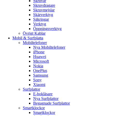
Skruvar
Skruvdragare
Skruvmejslar
Skärverktyg
Säkringar
Verktyg
Öppningsverktyg
Övrigt Kablar
Mobil & Surfplatta
Mobiltelefoner
Nya Mobiltelefoner
iPhone
Huawei
Microsoft
Nokia
OnePlus
Samsung
Sony
Xiaomi
Surfplattor
E-bokläsare
Nya Surfplattor
Begagnade Surfplattor
Smartklockor
Smartklockor