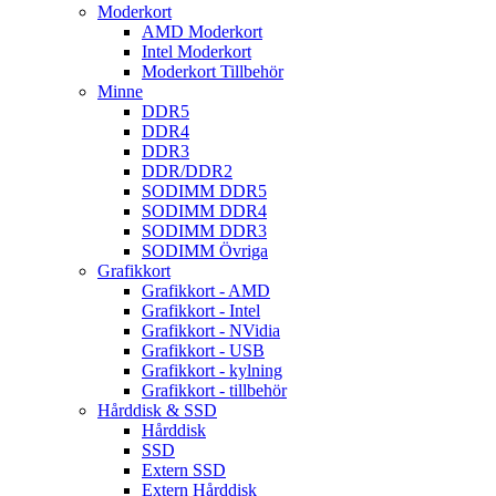
Moderkort
AMD Moderkort
Intel Moderkort
Moderkort Tillbehör
Minne
DDR5
DDR4
DDR3
DDR/DDR2
SODIMM DDR5
SODIMM DDR4
SODIMM DDR3
SODIMM Övriga
Grafikkort
Grafikkort - AMD
Grafikkort - Intel
Grafikkort - NVidia
Grafikkort - USB
Grafikkort - kylning
Grafikkort - tillbehör
Hårddisk & SSD
Hårddisk
SSD
Extern SSD
Extern Hårddisk