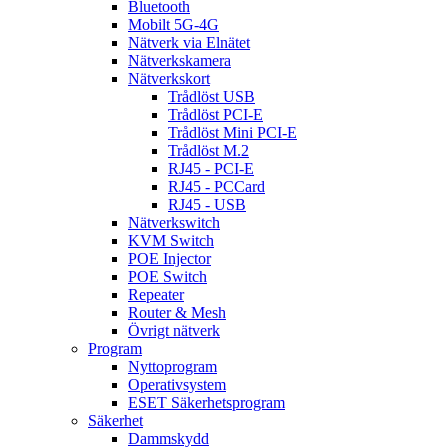
Bluetooth
Mobilt 5G-4G
Nätverk via Elnätet
Nätverkskamera
Nätverkskort
Trådlöst USB
Trådlöst PCI-E
Trådlöst Mini PCI-E
Trådlöst M.2
RJ45 - PCI-E
RJ45 - PCCard
RJ45 - USB
Nätverkswitch
KVM Switch
POE Injector
POE Switch
Repeater
Router & Mesh
Övrigt nätverk
Program
Nyttoprogram
Operativsystem
ESET Säkerhetsprogram
Säkerhet
Dammskydd