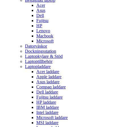
Begagnad laptop
Acer
Asus
Dell
Fujitsu
HP
Lenovo
Macbook
Microsoft
Datorväskor
Dockningsstation
Laptopkylare & Stöd
Laptoptillbehör
Laptopladdare
Acer laddare
Apple laddare
Asus laddare
Compaq laddare
Dell laddare
Fujitsu laddare
HP laddare
IBM laddare
Intel laddare
Microsoft laddare
MSI laddare