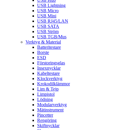
USB Hub
USB Lightning
USB Micro
USB Mini
USB RJ45/LAN
USB SATA
USB Ström
USB TGB/Mus
Verktyg & Material
Batteritestare
Borste
ESD
Förstoringsglas
Insexnycklar
Kabeltestare
Klockverktyg
Krokodilklämmor
Lim & Tejp
Limpistol
Lödning
Modularverktyg
Mätinstrument
Pincetter
Rengöring
Skiftnycklar