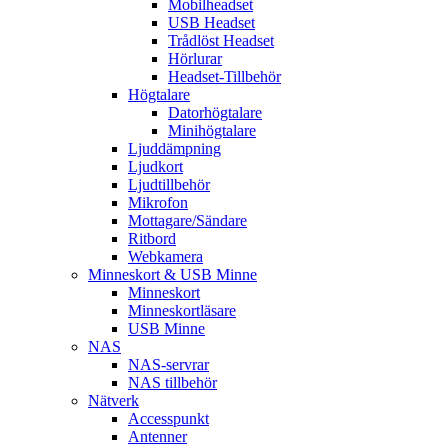
Mobilheadset
USB Headset
Trådlöst Headset
Hörlurar
Headset-Tillbehör
Högtalare
Datorhögtalare
Minihögtalare
Ljuddämpning
Ljudkort
Ljudtillbehör
Mikrofon
Mottagare/Sändare
Ritbord
Webkamera
Minneskort & USB Minne
Minneskort
Minneskortläsare
USB Minne
NAS
NAS-servrar
NAS tillbehör
Nätverk
Accesspunkt
Antenner