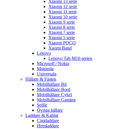
Xiaomi 13 serie
Xiaomi 12 serie
Xiaomi 11 serie
Xiaomi 10 serie
Xiaomi 9 serie
Xiaomi 8 serie
Xiaomi 7 serie
Xiaomi 5 serie
Xiaomi POCO
Xaomi Band
Lenovo
Lenovo Tab M10 serien
Microsoft / Nokia
Motorola
Universala
Hållare & Fästen
Mobilhållare Bil
Mobilhållare Bord
Mobilhållare Cykel
Mobilhållare Gaming
Selfie
Övriga hållare
Laddare & Kablar
Ciggladdare
Hemladdare