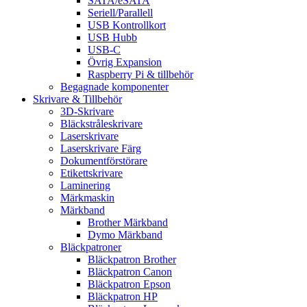
SATA/eSATA
Seriell/Parallell
USB Kontrollkort
USB Hubb
USB-C
Övrig Expansion
Raspberry Pi & tillbehör
Begagnade komponenter
Skrivare & Tillbehör
3D-Skrivare
Bläckstråleskrivare
Laserskrivare
Laserskrivare Färg
Dokumentförstörare
Etikettskrivare
Laminering
Märkmaskin
Märkband
Brother Märkband
Dymo Märkband
Bläckpatroner
Bläckpatron Brother
Bläckpatron Canon
Bläckpatron Epson
Bläckpatron HP