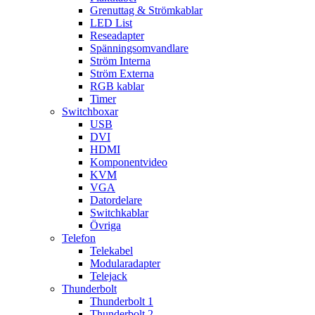
Grenuttag & Strömkablar
LED List
Reseadapter
Spänningsomvandlare
Ström Interna
Ström Externa
RGB kablar
Timer
Switchboxar
USB
DVI
HDMI
Komponentvideo
KVM
VGA
Datordelare
Switchkablar
Övriga
Telefon
Telekabel
Modularadapter
Telejack
Thunderbolt
Thunderbolt 1
Thunderbolt 2