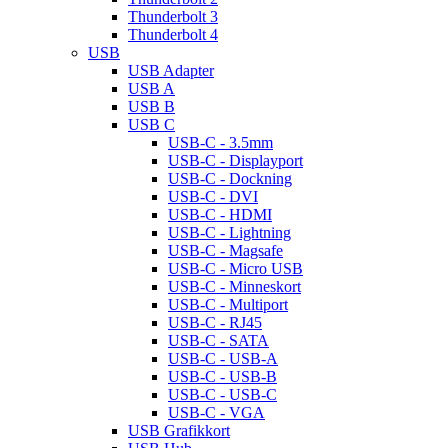
Thunderbolt 3
Thunderbolt 4
USB
USB Adapter
USB A
USB B
USB C
USB-C - 3.5mm
USB-C - Displayport
USB-C - Dockning
USB-C - DVI
USB-C - HDMI
USB-C - Lightning
USB-C - Magsafe
USB-C - Micro USB
USB-C - Minneskort
USB-C - Multiport
USB-C - RJ45
USB-C - SATA
USB-C - USB-A
USB-C - USB-B
USB-C - USB-C
USB-C - VGA
USB Grafikkort