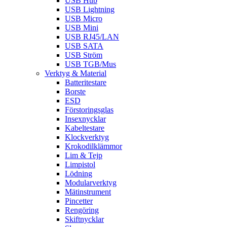
USB Hub
USB Lightning
USB Micro
USB Mini
USB RJ45/LAN
USB SATA
USB Ström
USB TGB/Mus
Verktyg & Material
Batteritestare
Borste
ESD
Förstoringsglas
Insexnycklar
Kabeltestare
Klockverktyg
Krokodilklämmor
Lim & Tejp
Limpistol
Lödning
Modularverktyg
Mätinstrument
Pincetter
Rengöring
Skiftnycklar