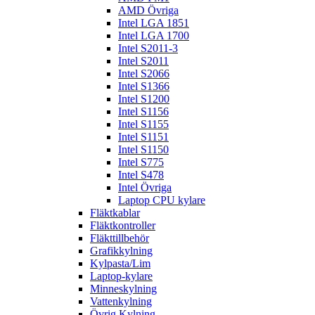
AMD Övriga
Intel LGA 1851
Intel LGA 1700
Intel S2011-3
Intel S2011
Intel S2066
Intel S1366
Intel S1200
Intel S1156
Intel S1155
Intel S1151
Intel S1150
Intel S775
Intel S478
Intel Övriga
Laptop CPU kylare
Fläktkablar
Fläktkontroller
Fläkttillbehör
Grafikkylning
Kylpasta/Lim
Laptop-kylare
Minneskylning
Vattenkylning
Övrig Kylning