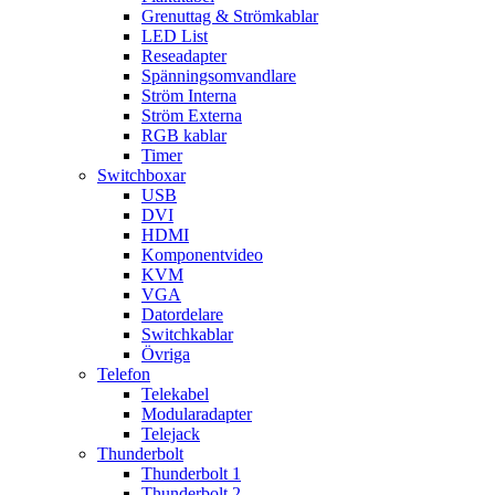
Grenuttag & Strömkablar
LED List
Reseadapter
Spänningsomvandlare
Ström Interna
Ström Externa
RGB kablar
Timer
Switchboxar
USB
DVI
HDMI
Komponentvideo
KVM
VGA
Datordelare
Switchkablar
Övriga
Telefon
Telekabel
Modularadapter
Telejack
Thunderbolt
Thunderbolt 1
Thunderbolt 2