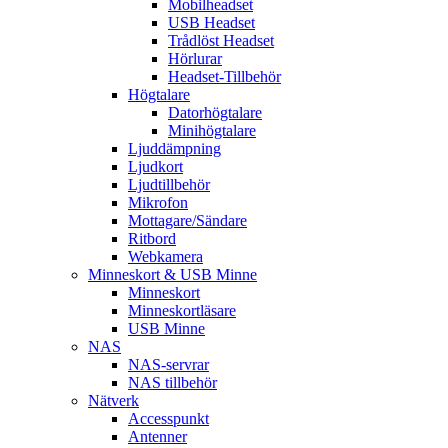
Mobilheadset
USB Headset
Trådlöst Headset
Hörlurar
Headset-Tillbehör
Högtalare
Datorhögtalare
Minihögtalare
Ljuddämpning
Ljudkort
Ljudtillbehör
Mikrofon
Mottagare/Sändare
Ritbord
Webkamera
Minneskort & USB Minne
Minneskort
Minneskortläsare
USB Minne
NAS
NAS-servrar
NAS tillbehör
Nätverk
Accesspunkt
Antenner