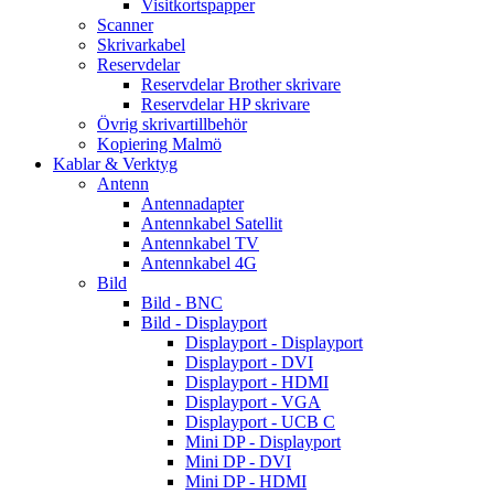
Visitkortspapper
Scanner
Skrivarkabel
Reservdelar
Reservdelar Brother skrivare
Reservdelar HP skrivare
Övrig skrivartillbehör
Kopiering Malmö
Kablar & Verktyg
Antenn
Antennadapter
Antennkabel Satellit
Antennkabel TV
Antennkabel 4G
Bild
Bild - BNC
Bild - Displayport
Displayport - Displayport
Displayport - DVI
Displayport - HDMI
Displayport - VGA
Displayport - UCB C
Mini DP - Displayport
Mini DP - DVI
Mini DP - HDMI