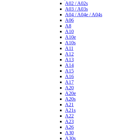
A02 / A02s
A03 / A03s
A04 / A04e / A04s
A06
A8
A10
A10e
A10s
A11
A12
A13
A14
A15
A16
A17
A20
A20e
A20s
A21
A21s
A22
A23
A26
A30
A30s