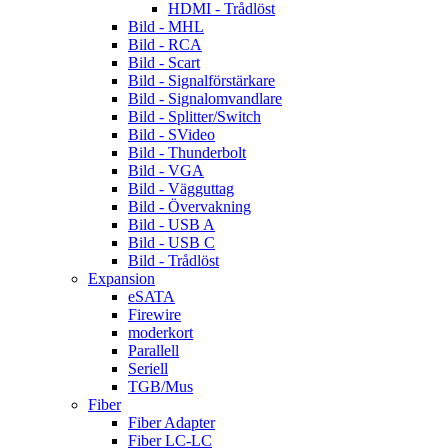
HDMI - Trådlöst
Bild - MHL
Bild - RCA
Bild - Scart
Bild - Signalförstärkare
Bild - Signalomvandlare
Bild - Splitter/Switch
Bild - SVideo
Bild - Thunderbolt
Bild - VGA
Bild - Vägguttag
Bild - Övervakning
Bild - USB A
Bild - USB C
Bild - Trådlöst
Expansion
eSATA
Firewire
moderkort
Parallell
Seriell
TGB/Mus
Fiber
Fiber Adapter
Fiber LC-LC