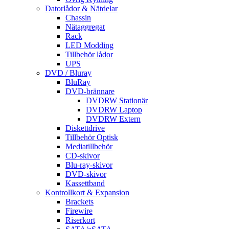
Datorlådor & Nätdelar
Chassin
Nätaggregat
Rack
LED Modding
Tillbehör lådor
UPS
DVD / Bluray
BluRay
DVD-brännare
DVDRW Stationär
DVDRW Laptop
DVDRW Extern
Diskettdrive
Tillbehör Optisk
Mediatillbehör
CD-skivor
Blu-ray-skivor
DVD-skivor
Kassettband
Kontrollkort & Expansion
Brackets
Firewire
Riserkort