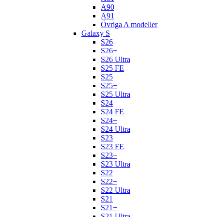
A90
A91
Övriga A modeller
Galaxy S
S26
S26+
S26 Ultra
S25 FE
S25
S25+
S25 Ultra
S24
S24 FE
S24+
S24 Ultra
S23
S23 FE
S23+
S23 Ultra
S22
S22+
S22 Ultra
S21
S21+
S21 Ultra