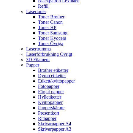
Bläckpatron Lexmark
Refill
Lasertoner
Toner Brother
Toner Canon
Toner HP
Toner Samsung
Toner Kyocera
Toner Övriga
Lasertrumma
Laserförbrukning Övrigt
3D Filament
Papper
Brother etiketter
Dymo etiketter
Etikett/kvittopapper
Fotopapper
Färgat papper
Hylletiketter
Kvittopapper
Papperskärare
Presentkort
Ritpapper
Skrivarpapper A4
Skrivarpapper A3