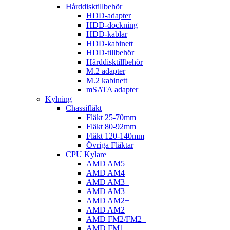
Hårddisktillbehör
HDD-adapter
HDD-dockning
HDD-kablar
HDD-kabinett
HDD-tillbehör
Hårddisktillbehör
M.2 adapter
M.2 kabinett
mSATA adapter
Kylning
Chassifläkt
Fläkt 25-70mm
Fläkt 80-92mm
Fläkt 120-140mm
Övriga Fläktar
CPU Kylare
AMD AM5
AMD AM4
AMD AM3+
AMD AM3
AMD AM2+
AMD AM2
AMD FM2/FM2+
AMD FM1