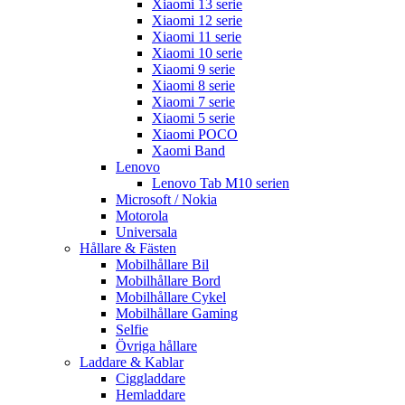
Xiaomi 13 serie
Xiaomi 12 serie
Xiaomi 11 serie
Xiaomi 10 serie
Xiaomi 9 serie
Xiaomi 8 serie
Xiaomi 7 serie
Xiaomi 5 serie
Xiaomi POCO
Xaomi Band
Lenovo
Lenovo Tab M10 serien
Microsoft / Nokia
Motorola
Universala
Hållare & Fästen
Mobilhållare Bil
Mobilhållare Bord
Mobilhållare Cykel
Mobilhållare Gaming
Selfie
Övriga hållare
Laddare & Kablar
Ciggladdare
Hemladdare