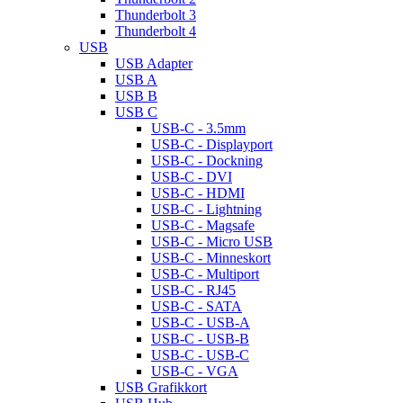
Thunderbolt 3
Thunderbolt 4
USB
USB Adapter
USB A
USB B
USB C
USB-C - 3.5mm
USB-C - Displayport
USB-C - Dockning
USB-C - DVI
USB-C - HDMI
USB-C - Lightning
USB-C - Magsafe
USB-C - Micro USB
USB-C - Minneskort
USB-C - Multiport
USB-C - RJ45
USB-C - SATA
USB-C - USB-A
USB-C - USB-B
USB-C - USB-C
USB-C - VGA
USB Grafikkort