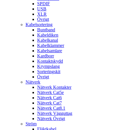
SPDIF
USB
XLR
Övrigt
Kabelsortering
Buntband
Kabeldiken
Kabelkanal
Kabelklammer
Kabelsamlare
Kardborr
Kontaktskydd
Krympslang
Sorteringskit
Övrigt
Nätverk
Nätverk Kontakter
Nätverk Cat5e
Nätverk Cat6
Nätverk Cat7
Nätverk Cat8.1
Nätverk Vägguttag
Nätverk Övrigt
Ström
Fläktkabel