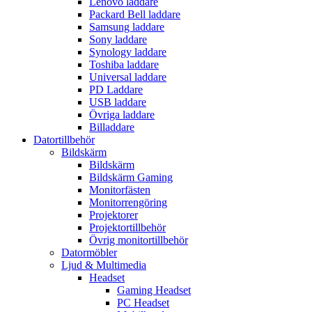
Lenovo laddare
Packard Bell laddare
Samsung laddare
Sony laddare
Synology laddare
Toshiba laddare
Universal laddare
PD Laddare
USB laddare
Övriga laddare
Billaddare
Datortillbehör
Bildskärm
Bildskärm
Bildskärm Gaming
Monitorfästen
Monitorrengöring
Projektorer
Projektortillbehör
Övrig monitortillbehör
Datormöbler
Ljud & Multimedia
Headset
Gaming Headset
PC Headset