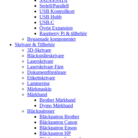
SATA/eSATA
Seriell/Parallell
USB Kontrollkort
USB Hubb
USB-C
Övrig Expansion
Raspberry Pi & tillbehör
Begagnade komponenter
Skrivare & Tillbehör
3D-Skrivare
Bläckstråleskrivare
Laserskrivare
Laserskrivare Färg
Dokumentförstörare
Etikettskrivare
Laminering
Märkmaskin
Märkband
Brother Märkband
Dymo Märkband
Bläckpatroner
Bläckpatron Brother
Bläckpatron Canon
Bläckpatron Epson
Bläckpatron HP