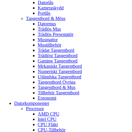
Datorlås
Kameraskydd
Portlås
Tangentbord & Möss
Datormus
Trådlös Mus
Trådlös Presentatör
Musmattor
Mustillbehör
Trådat Tangentbord
Trådlöst Tangentbord
Gaming Tangentbord
Mekaniskt Tangentbord
Numeriskt Tangentbord
Utländska Tangentbord
Tangentbord Övriga
Tangentbord & Mus
Tillbehör Tangentbord
Ergonomi
Datorkomponenter
Processor
AMD CPU
Intel CPU
CPU Fläkt
CPU-Tillbehör