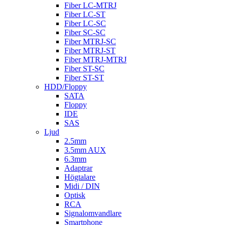
Fiber LC-MTRJ
Fiber LC-ST
Fiber LC-SC
Fiber SC-SC
Fiber MTRJ-SC
Fiber MTRJ-ST
Fiber MTRJ-MTRJ
Fiber ST-SC
Fiber ST-ST
HDD/Floppy
SATA
Floppy
IDE
SAS
Ljud
2.5mm
3.5mm AUX
6.3mm
Adaptrar
Högtalare
Midi / DIN
Optisk
RCA
Signalomvandlare
Smartphone