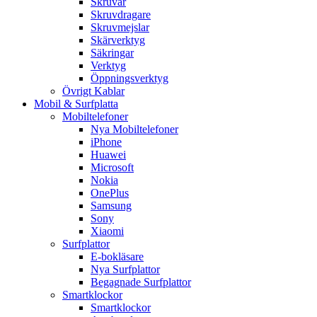
Skruvar
Skruvdragare
Skruvmejslar
Skärverktyg
Säkringar
Verktyg
Öppningsverktyg
Övrigt Kablar
Mobil & Surfplatta
Mobiltelefoner
Nya Mobiltelefoner
iPhone
Huawei
Microsoft
Nokia
OnePlus
Samsung
Sony
Xiaomi
Surfplattor
E-bokläsare
Nya Surfplattor
Begagnade Surfplattor
Smartklockor
Smartklockor