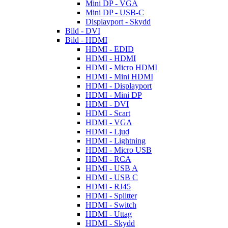
Mini DP - VGA
Mini DP - USB-C
Displayport - Skydd
Bild - DVI
Bild - HDMI
HDMI - EDID
HDMI - HDMI
HDMI - Micro HDMI
HDMI - Mini HDMI
HDMI - Displayport
HDMI - Mini DP
HDMI - DVI
HDMI - Scart
HDMI - VGA
HDMI - Ljud
HDMI - Lightning
HDMI - Micro USB
HDMI - RCA
HDMI - USB A
HDMI - USB C
HDMI - RJ45
HDMI - Splitter
HDMI - Switch
HDMI - Uttag
HDMI - Skydd