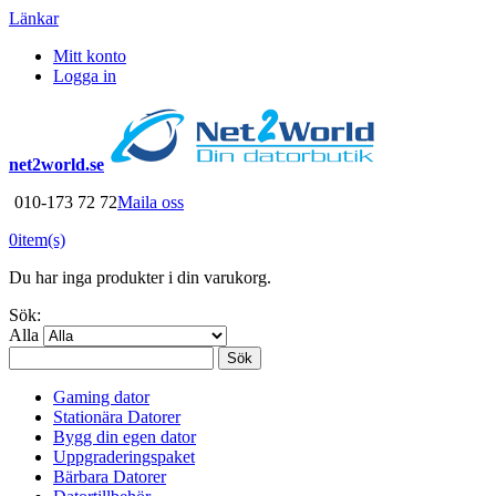
Länkar
Mitt konto
Logga in
net2world.se
010-173 72 72
Maila oss
0
item(s)
Du har inga produkter i din varukorg.
Sök:
Alla
Sök
Gaming dator
Stationära Datorer
Bygg din egen dator
Uppgraderingspaket
Bärbara Datorer