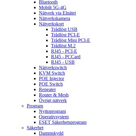
Bluetooth
Mobilt 5G-4G
Nätverk via Elnätet
Nätverkskamera
Nätverkskort
Trådlöst USB
Trådlöst PCI-E
Trådlöst Mini PCI-E
Trådlöst M.2
RJ45 - PCI-E
RJ45 - PCCard
RJ45 - USB
Nätverkswitch
KVM Switch
POE Injector
POE Switch
Repeater
Router & Mesh
Övrigt nätverk
Program
Nyttoprogram
Operativsystem
ESET Säkerhetsprogram
Säkerhet
Dammskydd