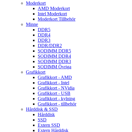
Moderkort
AMD Moderkort
Intel Moderkort
Moderkort Tillbehör
Minne
DDR5
DDR4
DDR3
DDR/DDR2
SODIMM DDR5
SODIMM DDR4
SODIMM DDR3
SODIMM Övriga
Grafikkort
Grafikkort - AMD
Grafikkort - Intel
Grafikkort - NVidia
Grafikkort - USB
Grafikkort - kylning
Grafikkort - tillbehör
Hårddisk & SSD
Hårddisk
SSD
Extern SSD
Extern Hårddisk