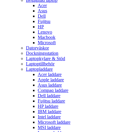
Begagnad laptop
Acer
Asus
Dell
Fujitsu
HP
Lenovo
Macbook
Microsoft
Datorväskor
Dockningsstation
Laptopkylare & Stöd
Laptoptillbehör
Laptopladdare
Acer laddare
Apple laddare
Asus laddare
Compaq laddare
Dell laddare
Fujitsu laddare
HP laddare
IBM laddare
Intel laddare
Microsoft laddare
MSI laddare