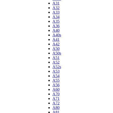
A31
A32
A33
A34
A35
A36
A40
A40s
A41
A42
A50
A50s
A51
A52
A52s
A53
A54
A55
A56
A60
A70
A71
A72
A80
A81