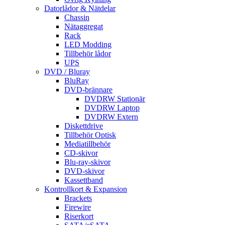
Datorlådor & Nätdelar
Chassin
Nätaggregat
Rack
LED Modding
Tillbehör lådor
UPS
DVD / Bluray
BluRay
DVD-brännare
DVDRW Stationär
DVDRW Laptop
DVDRW Extern
Diskettdrive
Tillbehör Optisk
Mediatillbehör
CD-skivor
Blu-ray-skivor
DVD-skivor
Kassettband
Kontrollkort & Expansion
Brackets
Firewire
Riserkort