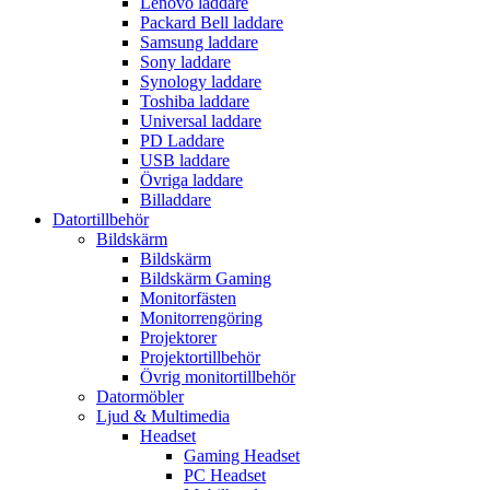
Lenovo laddare
Packard Bell laddare
Samsung laddare
Sony laddare
Synology laddare
Toshiba laddare
Universal laddare
PD Laddare
USB laddare
Övriga laddare
Billaddare
Datortillbehör
Bildskärm
Bildskärm
Bildskärm Gaming
Monitorfästen
Monitorrengöring
Projektorer
Projektortillbehör
Övrig monitortillbehör
Datormöbler
Ljud & Multimedia
Headset
Gaming Headset
PC Headset