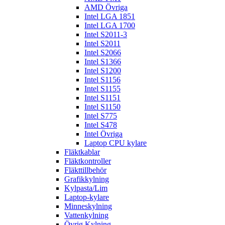
AMD Övriga
Intel LGA 1851
Intel LGA 1700
Intel S2011-3
Intel S2011
Intel S2066
Intel S1366
Intel S1200
Intel S1156
Intel S1155
Intel S1151
Intel S1150
Intel S775
Intel S478
Intel Övriga
Laptop CPU kylare
Fläktkablar
Fläktkontroller
Fläkttillbehör
Grafikkylning
Kylpasta/Lim
Laptop-kylare
Minneskylning
Vattenkylning
Övrig Kylning