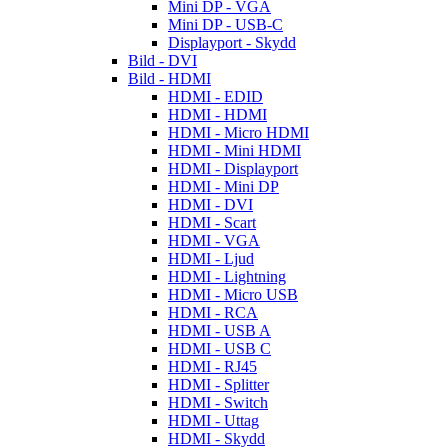
Mini DP - VGA
Mini DP - USB-C
Displayport - Skydd
Bild - DVI
Bild - HDMI
HDMI - EDID
HDMI - HDMI
HDMI - Micro HDMI
HDMI - Mini HDMI
HDMI - Displayport
HDMI - Mini DP
HDMI - DVI
HDMI - Scart
HDMI - VGA
HDMI - Ljud
HDMI - Lightning
HDMI - Micro USB
HDMI - RCA
HDMI - USB A
HDMI - USB C
HDMI - RJ45
HDMI - Splitter
HDMI - Switch
HDMI - Uttag
HDMI - Skydd