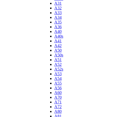
A31
A32
A33
A34
A35
A36
A40
A40s
A41
A42
A50
A50s
A51
A52
A52s
A53
A54
A55
A56
A60
A70
A71
A72
A80
A81