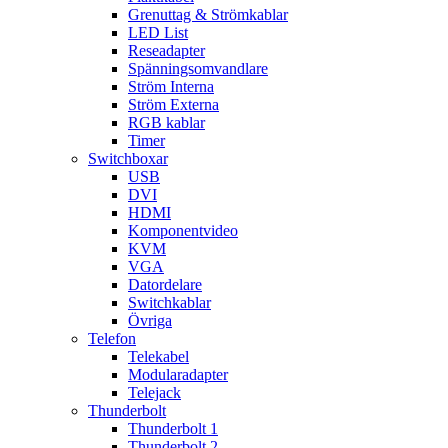
Grenuttag & Strömkablar
LED List
Reseadapter
Spänningsomvandlare
Ström Interna
Ström Externa
RGB kablar
Timer
Switchboxar
USB
DVI
HDMI
Komponentvideo
KVM
VGA
Datordelare
Switchkablar
Övriga
Telefon
Telekabel
Modularadapter
Telejack
Thunderbolt
Thunderbolt 1
Thunderbolt 2