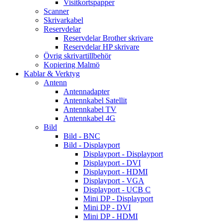
Visitkortspapper
Scanner
Skrivarkabel
Reservdelar
Reservdelar Brother skrivare
Reservdelar HP skrivare
Övrig skrivartillbehör
Kopiering Malmö
Kablar & Verktyg
Antenn
Antennadapter
Antennkabel Satellit
Antennkabel TV
Antennkabel 4G
Bild
Bild - BNC
Bild - Displayport
Displayport - Displayport
Displayport - DVI
Displayport - HDMI
Displayport - VGA
Displayport - UCB C
Mini DP - Displayport
Mini DP - DVI
Mini DP - HDMI