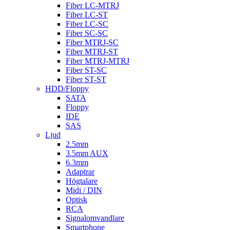
Fiber LC-MTRJ
Fiber LC-ST
Fiber LC-SC
Fiber SC-SC
Fiber MTRJ-SC
Fiber MTRJ-ST
Fiber MTRJ-MTRJ
Fiber ST-SC
Fiber ST-ST
HDD/Floppy
SATA
Floppy
IDE
SAS
Ljud
2.5mm
3.5mm AUX
6.3mm
Adaptrar
Högtalare
Midi / DIN
Optisk
RCA
Signalomvandlare
Smartphone