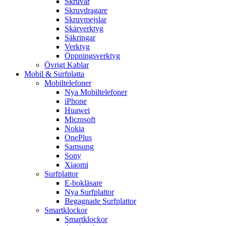
Skruvar
Skruvdragare
Skruvmejslar
Skärverktyg
Säkringar
Verktyg
Öppningsverktyg
Övrigt Kablar
Mobil & Surfplatta
Mobiltelefoner
Nya Mobiltelefoner
iPhone
Huawei
Microsoft
Nokia
OnePlus
Samsung
Sony
Xiaomi
Surfplattor
E-bokläsare
Nya Surfplattor
Begagnade Surfplattor
Smartklockor
Smartklockor