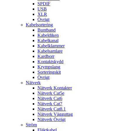
SPDIF
USB
XLR
Övrigt
Kabelsortering
Buntband
Kabeldiken
Kabelkanal
Kabelklammer
Kabelsamlare
Kardborr
Kontaktskydd
Krympslang
Sorteringskit
Övrigt
Nätverk
Nätverk Kontakter
Nätverk Cat5e
Nätverk Cat6
Nätverk Cat7
Nätverk Cat8.1
Nätverk Vägguttag
Nätverk Övrigt
Ström
Fläktkabel