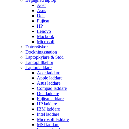
Begagnad laptop
Acer
Asus
Dell
Fujitsu
HP
Lenovo
Macbook
Microsoft
Datorväskor
Dockningsstation
Laptopkylare & Stöd
Laptoptillbehör
Laptopladdare
Acer laddare
Apple laddare
Asus laddare
Compaq laddare
Dell laddare
Fujitsu laddare
HP laddare
IBM laddare
Intel laddare
Microsoft laddare
MSI laddare