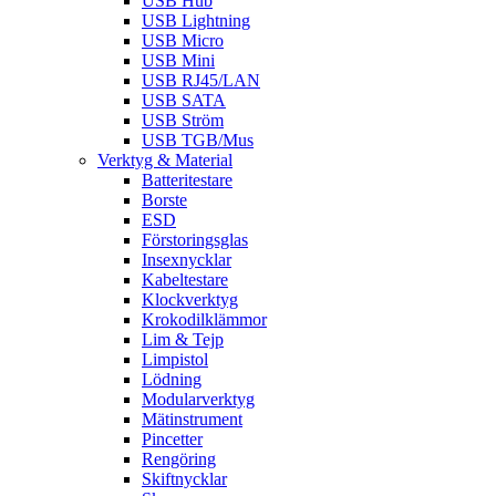
USB Hub
USB Lightning
USB Micro
USB Mini
USB RJ45/LAN
USB SATA
USB Ström
USB TGB/Mus
Verktyg & Material
Batteritestare
Borste
ESD
Förstoringsglas
Insexnycklar
Kabeltestare
Klockverktyg
Krokodilklämmor
Lim & Tejp
Limpistol
Lödning
Modularverktyg
Mätinstrument
Pincetter
Rengöring
Skiftnycklar