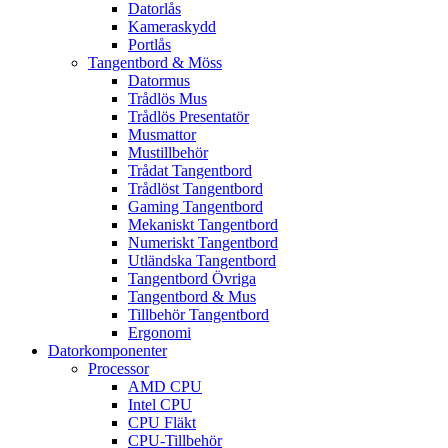
Datorlås
Kameraskydd
Portlås
Tangentbord & Möss
Datormus
Trådlös Mus
Trådlös Presentatör
Musmattor
Mustillbehör
Trådat Tangentbord
Trådlöst Tangentbord
Gaming Tangentbord
Mekaniskt Tangentbord
Numeriskt Tangentbord
Utländska Tangentbord
Tangentbord Övriga
Tangentbord & Mus
Tillbehör Tangentbord
Ergonomi
Datorkomponenter
Processor
AMD CPU
Intel CPU
CPU Fläkt
CPU-Tillbehör