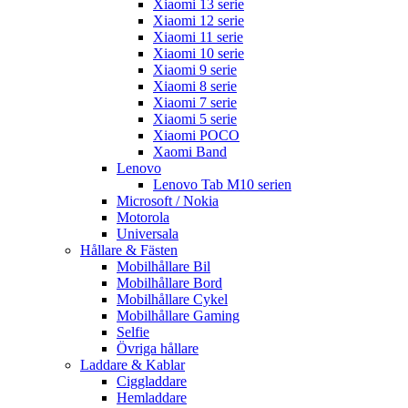
Xiaomi 13 serie
Xiaomi 12 serie
Xiaomi 11 serie
Xiaomi 10 serie
Xiaomi 9 serie
Xiaomi 8 serie
Xiaomi 7 serie
Xiaomi 5 serie
Xiaomi POCO
Xaomi Band
Lenovo
Lenovo Tab M10 serien
Microsoft / Nokia
Motorola
Universala
Hållare & Fästen
Mobilhållare Bil
Mobilhållare Bord
Mobilhållare Cykel
Mobilhållare Gaming
Selfie
Övriga hållare
Laddare & Kablar
Ciggladdare
Hemladdare