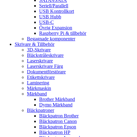
SATA/eSATA
Seriell/Parallell
USB Kontrollkort
USB Hubb
USB-C
Övrig Expansion
Raspberry Pi & tillbehör
Begagnade komponenter
Skrivare & Tillbehör
3D-Skrivare
Bläckstråleskrivare
Laserskrivare
Laserskrivare Färg
Dokumentförstörare
Etikettskrivare
Laminering
Märkmaskin
Märkband
Brother Märkband
Dymo Märkband
Bläckpatroner
Bläckpatron Brother
Bläckpatron Canon
Bläckpatron Epson
Bläckpatron HP