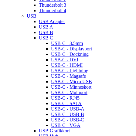
Thunderbolt 3
Thunderbolt 4
USB
USB Adapter
USB A
USB B
USB C
USB-C - 3.5mm
USB-C - Displayport
USB-C - Dockning
USB-C - DVI
USB-C - HDMI
USB-C - Lightning
USB-C - Magsafe
USB-C - Micro USB
USB-C - Minneskort
USB-C - Multiport
USB-C - RJ45
USB-C - SATA
USB-C - USB-A
USB-C - USB-B
USB-C - USB-C
USB-C - VGA
USB Grafikkort