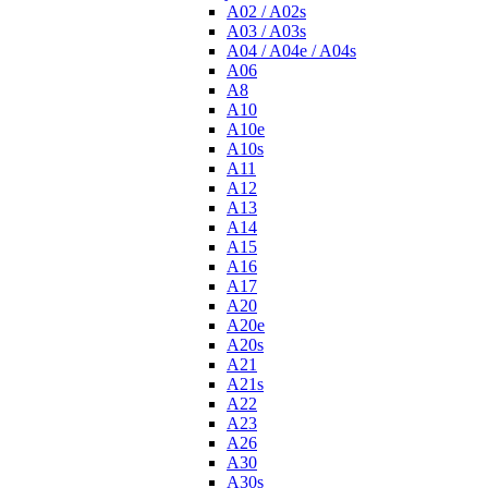
A02 / A02s
A03 / A03s
A04 / A04e / A04s
A06
A8
A10
A10e
A10s
A11
A12
A13
A14
A15
A16
A17
A20
A20e
A20s
A21
A21s
A22
A23
A26
A30
A30s