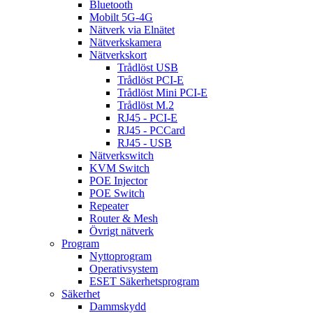
Bluetooth
Mobilt 5G-4G
Nätverk via Elnätet
Nätverkskamera
Nätverkskort
Trådlöst USB
Trådlöst PCI-E
Trådlöst Mini PCI-E
Trådlöst M.2
RJ45 - PCI-E
RJ45 - PCCard
RJ45 - USB
Nätverkswitch
KVM Switch
POE Injector
POE Switch
Repeater
Router & Mesh
Övrigt nätverk
Program
Nyttoprogram
Operativsystem
ESET Säkerhetsprogram
Säkerhet
Dammskydd