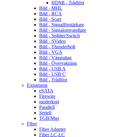
HDMI - Trådlöst
Bild - MHL
Bild - RCA
Bild - Scart
Bild - Signalförstärkare
Bild - Signalomvandlare
Bild - Splitter/Switch
Bild - SVideo
Bild - Thunderbolt
Bild - VGA
Bild - Vägguttag
Bild - Övervakning
Bild - USB A
Bild - USB C
Bild - Trådlöst
Expansion
eSATA
Firewire
moderkort
Parallell
Seriell
TGB/Mus
Fiber
Fiber Adapter
Fiber LC-LC