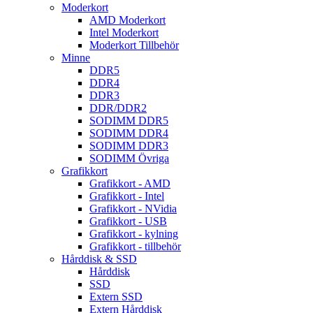
Moderkort
AMD Moderkort
Intel Moderkort
Moderkort Tillbehör
Minne
DDR5
DDR4
DDR3
DDR/DDR2
SODIMM DDR5
SODIMM DDR4
SODIMM DDR3
SODIMM Övriga
Grafikkort
Grafikkort - AMD
Grafikkort - Intel
Grafikkort - NVidia
Grafikkort - USB
Grafikkort - kylning
Grafikkort - tillbehör
Hårddisk & SSD
Hårddisk
SSD
Extern SSD
Extern Hårddisk