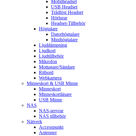
Mobilheadset
USB Headset
Trådlöst Headset
Hörlurar
Headset-Tillbehör
Högtalare
Datorhögtalare
Minihögtalare
Ljuddämpning
Ljudkort
Ljudtillbehör
Mikrofon
Mottagare/Sändare
Ritbord
Webkamera
Minneskort & USB Minne
Minneskort
Minneskortläsare
USB Minne
NAS
NAS-servrar
NAS tillbehör
Nätverk
Accesspunkt
Antenner