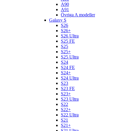
A90
A91
Övriga A modeller
Galaxy S
S26
S26+
S26 Ultra
S25 FE
S25
S25+
S25 Ultra
S24
S24 FE
S24+
S24 Ultra
S23
S23 FE
S23+
S23 Ultra
S22
S22+
S22 Ultra
S21
S21+
S21 Ultra