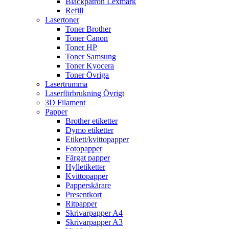
Bläckpatron Lexmark
Refill
Lasertoner
Toner Brother
Toner Canon
Toner HP
Toner Samsung
Toner Kyocera
Toner Övriga
Lasertrumma
Laserförbrukning Övrigt
3D Filament
Papper
Brother etiketter
Dymo etiketter
Etikett/kvittopapper
Fotopapper
Färgat papper
Hylletiketter
Kvittopapper
Papperskärare
Presentkort
Ritpapper
Skrivarpapper A4
Skrivarpapper A3