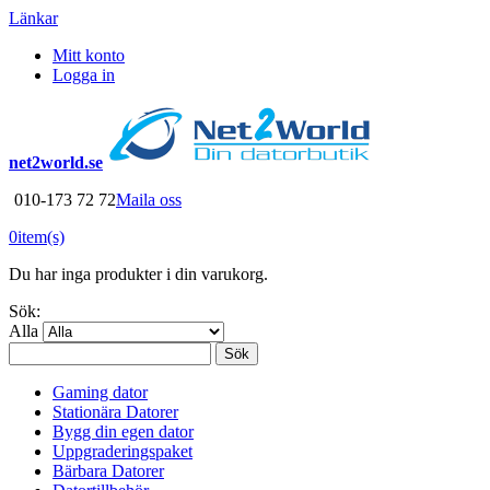
Länkar
Mitt konto
Logga in
net2world.se
010-173 72 72
Maila oss
0
item(s)
Du har inga produkter i din varukorg.
Sök:
Alla
Sök
Gaming dator
Stationära Datorer
Bygg din egen dator
Uppgraderingspaket
Bärbara Datorer