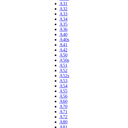
A31
A32
A33
A34
A35
A36
A40
A40s
A41
A42
A50
A50s
A51
A52
A52s
A53
A54
A55
A56
A60
A70
A71
A72
A80
A81