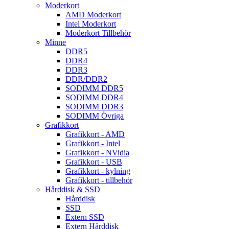
Moderkort
AMD Moderkort
Intel Moderkort
Moderkort Tillbehör
Minne
DDR5
DDR4
DDR3
DDR/DDR2
SODIMM DDR5
SODIMM DDR4
SODIMM DDR3
SODIMM Övriga
Grafikkort
Grafikkort - AMD
Grafikkort - Intel
Grafikkort - NVidia
Grafikkort - USB
Grafikkort - kylning
Grafikkort - tillbehör
Hårddisk & SSD
Hårddisk
SSD
Extern SSD
Extern Hårddisk