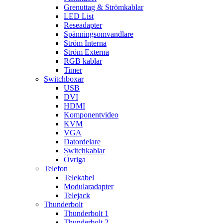
Grenuttag & Strömkablar
LED List
Reseadapter
Spänningsomvandlare
Ström Interna
Ström Externa
RGB kablar
Timer
Switchboxar
USB
DVI
HDMI
Komponentvideo
KVM
VGA
Datordelare
Switchkablar
Övriga
Telefon
Telekabel
Modularadapter
Telejack
Thunderbolt
Thunderbolt 1
Thunderbolt 2