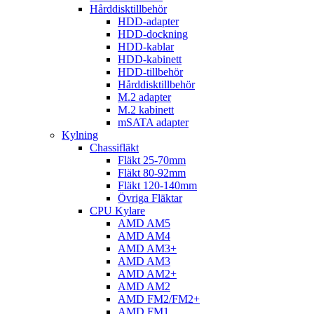
Hårddisktillbehör
HDD-adapter
HDD-dockning
HDD-kablar
HDD-kabinett
HDD-tillbehör
Hårddisktillbehör
M.2 adapter
M.2 kabinett
mSATA adapter
Kylning
Chassifläkt
Fläkt 25-70mm
Fläkt 80-92mm
Fläkt 120-140mm
Övriga Fläktar
CPU Kylare
AMD AM5
AMD AM4
AMD AM3+
AMD AM3
AMD AM2+
AMD AM2
AMD FM2/FM2+
AMD FM1