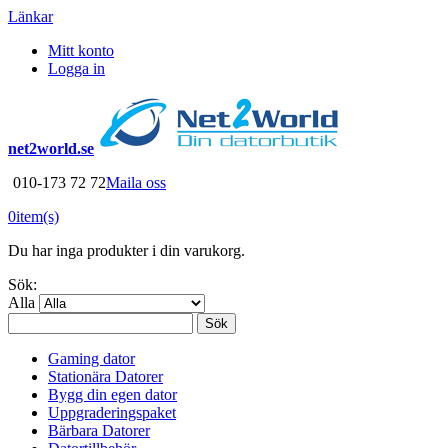
Länkar
Mitt konto
Logga in
net2world.se
010-173 72 72
Maila oss
0
item(s)
Du har inga produkter i din varukorg.
Sök:
Alla
Sök
Gaming dator
Stationära Datorer
Bygg din egen dator
Uppgraderingspaket
Bärbara Datorer