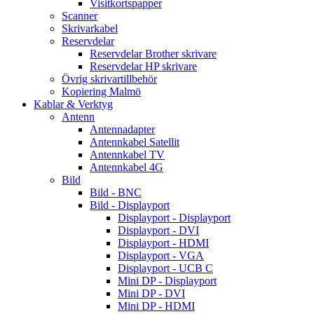
Visitkortspapper
Scanner
Skrivarkabel
Reservdelar
Reservdelar Brother skrivare
Reservdelar HP skrivare
Övrig skrivartillbehör
Kopiering Malmö
Kablar & Verktyg
Antenn
Antennadapter
Antennkabel Satellit
Antennkabel TV
Antennkabel 4G
Bild
Bild - BNC
Bild - Displayport
Displayport - Displayport
Displayport - DVI
Displayport - HDMI
Displayport - VGA
Displayport - UCB C
Mini DP - Displayport
Mini DP - DVI
Mini DP - HDMI