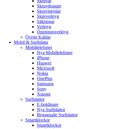
Skruvar
Skruvdragare
Skruvmejslar
Skärverktyg
Säkringar
Verktyg
Öppningsverktyg
Övrigt Kablar
Mobil & Surfplatta
Mobiltelefoner
Nya Mobiltelefoner
iPhone
Huawei
Microsoft
Nokia
OnePlus
Samsung
Sony
Xiaomi
Surfplattor
E-bokläsare
Nya Surfplattor
Begagnade Surfplattor
Smartklockor
Smartklockor