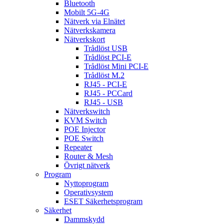
Bluetooth
Mobilt 5G-4G
Nätverk via Elnätet
Nätverkskamera
Nätverkskort
Trådlöst USB
Trådlöst PCI-E
Trådlöst Mini PCI-E
Trådlöst M.2
RJ45 - PCI-E
RJ45 - PCCard
RJ45 - USB
Nätverkswitch
KVM Switch
POE Injector
POE Switch
Repeater
Router & Mesh
Övrigt nätverk
Program
Nyttoprogram
Operativsystem
ESET Säkerhetsprogram
Säkerhet
Dammskydd