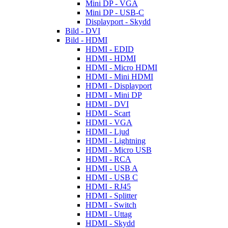
Mini DP - VGA
Mini DP - USB-C
Displayport - Skydd
Bild - DVI
Bild - HDMI
HDMI - EDID
HDMI - HDMI
HDMI - Micro HDMI
HDMI - Mini HDMI
HDMI - Displayport
HDMI - Mini DP
HDMI - DVI
HDMI - Scart
HDMI - VGA
HDMI - Ljud
HDMI - Lightning
HDMI - Micro USB
HDMI - RCA
HDMI - USB A
HDMI - USB C
HDMI - RJ45
HDMI - Splitter
HDMI - Switch
HDMI - Uttag
HDMI - Skydd