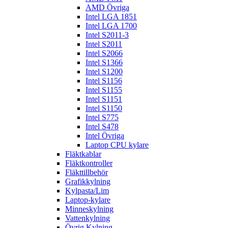
AMD Övriga
Intel LGA 1851
Intel LGA 1700
Intel S2011-3
Intel S2011
Intel S2066
Intel S1366
Intel S1200
Intel S1156
Intel S1155
Intel S1151
Intel S1150
Intel S775
Intel S478
Intel Övriga
Laptop CPU kylare
Fläktkablar
Fläktkontroller
Fläkttillbehör
Grafikkylning
Kylpasta/Lim
Laptop-kylare
Minneskylning
Vattenkylning
Övrig Kylning