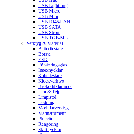
USB Hub
USB Lightning
USB Micro
USB Mini
USB RJ45/LAN
USB SATA
USB Ström
USB TGB/Mus
Verktyg & Material
Batteritestare
Borste
ESD
Förstoringsglas
Insexnycklar
Kabeltestare
Klockverktyg
Krokodilklämmor
Lim & Tejp
Limpistol
Lödning
Modularverktyg
Mätinstrument
Pincetter
Rengöring
Skiftnycklar