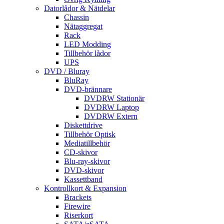
Datorlådor & Nätdelar
Chassin
Nätaggregat
Rack
LED Modding
Tillbehör lådor
UPS
DVD / Bluray
BluRay
DVD-brännare
DVDRW Stationär
DVDRW Laptop
DVDRW Extern
Diskettdrive
Tillbehör Optisk
Mediatillbehör
CD-skivor
Blu-ray-skivor
DVD-skivor
Kassettband
Kontrollkort & Expansion
Brackets
Firewire
Riserkort