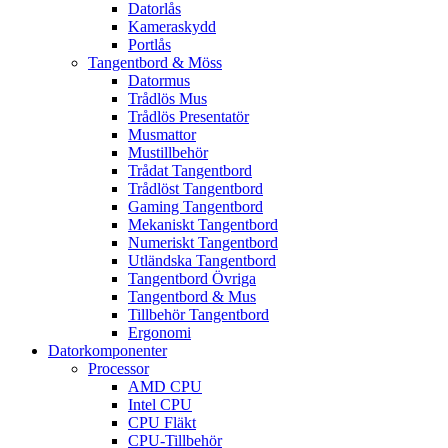
Datorlås
Kameraskydd
Portlås
Tangentbord & Möss
Datormus
Trådlös Mus
Trådlös Presentatör
Musmattor
Mustillbehör
Trådat Tangentbord
Trådlöst Tangentbord
Gaming Tangentbord
Mekaniskt Tangentbord
Numeriskt Tangentbord
Utländska Tangentbord
Tangentbord Övriga
Tangentbord & Mus
Tillbehör Tangentbord
Ergonomi
Datorkomponenter
Processor
AMD CPU
Intel CPU
CPU Fläkt
CPU-Tillbehör