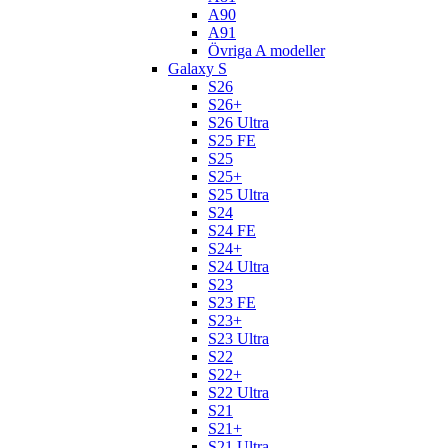
A90
A91
Övriga A modeller
Galaxy S
S26
S26+
S26 Ultra
S25 FE
S25
S25+
S25 Ultra
S24
S24 FE
S24+
S24 Ultra
S23
S23 FE
S23+
S23 Ultra
S22
S22+
S22 Ultra
S21
S21+
S21 Ultra