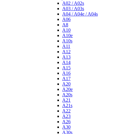
A02 / A02s
A03 / A03s
A04 / A04e / A04s
A06
A8
A10
A10e
A10s
A11
A12
A13
A14
A15
A16
A17
A20
A20e
A20s
A21
A21s
A22
A23
A26
A30
A30s