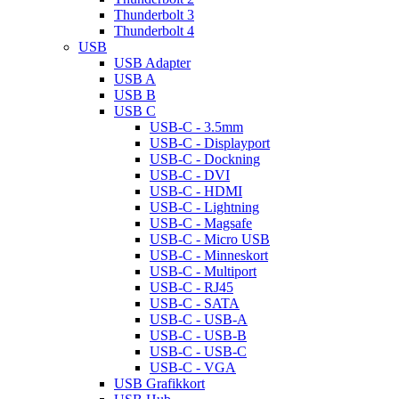
Thunderbolt 3
Thunderbolt 4
USB
USB Adapter
USB A
USB B
USB C
USB-C - 3.5mm
USB-C - Displayport
USB-C - Dockning
USB-C - DVI
USB-C - HDMI
USB-C - Lightning
USB-C - Magsafe
USB-C - Micro USB
USB-C - Minneskort
USB-C - Multiport
USB-C - RJ45
USB-C - SATA
USB-C - USB-A
USB-C - USB-B
USB-C - USB-C
USB-C - VGA
USB Grafikkort