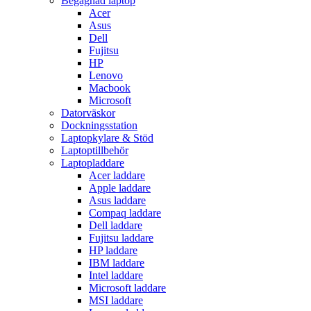
Begagnad laptop
Acer
Asus
Dell
Fujitsu
HP
Lenovo
Macbook
Microsoft
Datorväskor
Dockningsstation
Laptopkylare & Stöd
Laptoptillbehör
Laptopladdare
Acer laddare
Apple laddare
Asus laddare
Compaq laddare
Dell laddare
Fujitsu laddare
HP laddare
IBM laddare
Intel laddare
Microsoft laddare
MSI laddare