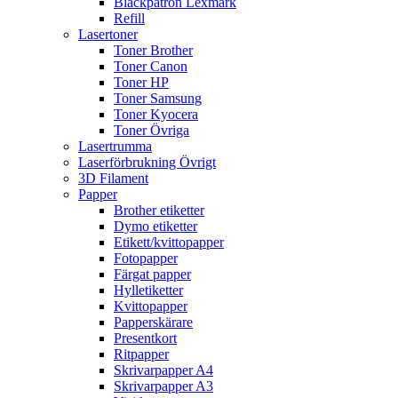
Bläckpatron Lexmark
Refill
Lasertoner
Toner Brother
Toner Canon
Toner HP
Toner Samsung
Toner Kyocera
Toner Övriga
Lasertrumma
Laserförbrukning Övrigt
3D Filament
Papper
Brother etiketter
Dymo etiketter
Etikett/kvittopapper
Fotopapper
Färgat papper
Hylletiketter
Kvittopapper
Papperskärare
Presentkort
Ritpapper
Skrivarpapper A4
Skrivarpapper A3