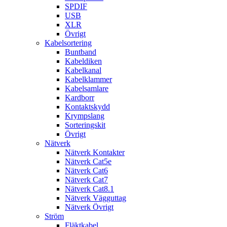
SPDIF
USB
XLR
Övrigt
Kabelsortering
Buntband
Kabeldiken
Kabelkanal
Kabelklammer
Kabelsamlare
Kardborr
Kontaktskydd
Krympslang
Sorteringskit
Övrigt
Nätverk
Nätverk Kontakter
Nätverk Cat5e
Nätverk Cat6
Nätverk Cat7
Nätverk Cat8.1
Nätverk Vägguttag
Nätverk Övrigt
Ström
Fläktkabel