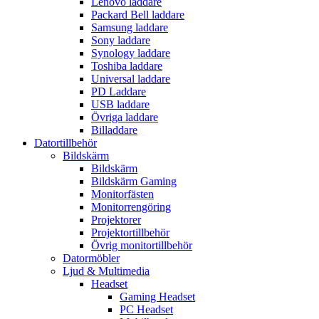
Lenovo laddare
Packard Bell laddare
Samsung laddare
Sony laddare
Synology laddare
Toshiba laddare
Universal laddare
PD Laddare
USB laddare
Övriga laddare
Billaddare
Datortillbehör
Bildskärm
Bildskärm
Bildskärm Gaming
Monitorfästen
Monitorrengöring
Projektorer
Projektortillbehör
Övrig monitortillbehör
Datormöbler
Ljud & Multimedia
Headset
Gaming Headset
PC Headset