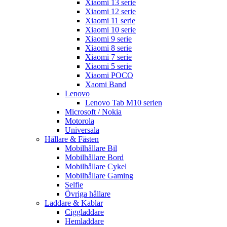
Xiaomi 13 serie
Xiaomi 12 serie
Xiaomi 11 serie
Xiaomi 10 serie
Xiaomi 9 serie
Xiaomi 8 serie
Xiaomi 7 serie
Xiaomi 5 serie
Xiaomi POCO
Xaomi Band
Lenovo
Lenovo Tab M10 serien
Microsoft / Nokia
Motorola
Universala
Hållare & Fästen
Mobilhållare Bil
Mobilhållare Bord
Mobilhållare Cykel
Mobilhållare Gaming
Selfie
Övriga hållare
Laddare & Kablar
Ciggladdare
Hemladdare