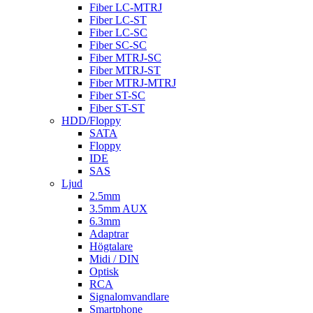
Fiber LC-MTRJ
Fiber LC-ST
Fiber LC-SC
Fiber SC-SC
Fiber MTRJ-SC
Fiber MTRJ-ST
Fiber MTRJ-MTRJ
Fiber ST-SC
Fiber ST-ST
HDD/Floppy
SATA
Floppy
IDE
SAS
Ljud
2.5mm
3.5mm AUX
6.3mm
Adaptrar
Högtalare
Midi / DIN
Optisk
RCA
Signalomvandlare
Smartphone