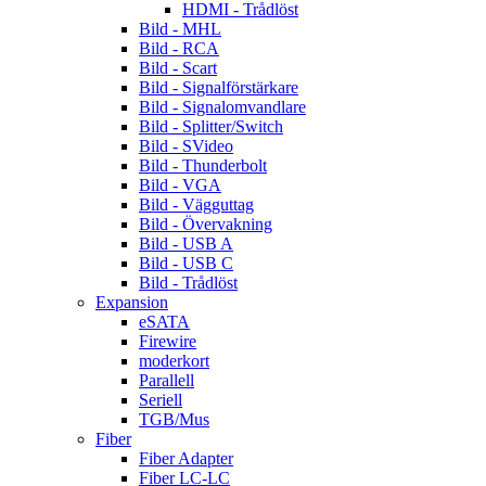
HDMI - Trådlöst
Bild - MHL
Bild - RCA
Bild - Scart
Bild - Signalförstärkare
Bild - Signalomvandlare
Bild - Splitter/Switch
Bild - SVideo
Bild - Thunderbolt
Bild - VGA
Bild - Vägguttag
Bild - Övervakning
Bild - USB A
Bild - USB C
Bild - Trådlöst
Expansion
eSATA
Firewire
moderkort
Parallell
Seriell
TGB/Mus
Fiber
Fiber Adapter
Fiber LC-LC