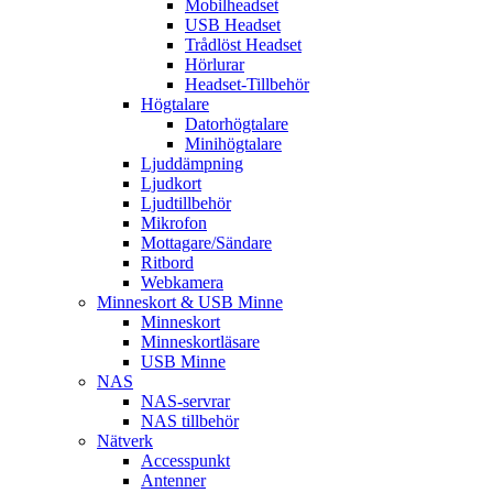
Mobilheadset
USB Headset
Trådlöst Headset
Hörlurar
Headset-Tillbehör
Högtalare
Datorhögtalare
Minihögtalare
Ljuddämpning
Ljudkort
Ljudtillbehör
Mikrofon
Mottagare/Sändare
Ritbord
Webkamera
Minneskort & USB Minne
Minneskort
Minneskortläsare
USB Minne
NAS
NAS-servrar
NAS tillbehör
Nätverk
Accesspunkt
Antenner