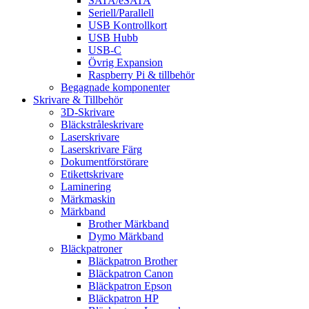
SATA/eSATA
Seriell/Parallell
USB Kontrollkort
USB Hubb
USB-C
Övrig Expansion
Raspberry Pi & tillbehör
Begagnade komponenter
Skrivare & Tillbehör
3D-Skrivare
Bläckstråleskrivare
Laserskrivare
Laserskrivare Färg
Dokumentförstörare
Etikettskrivare
Laminering
Märkmaskin
Märkband
Brother Märkband
Dymo Märkband
Bläckpatroner
Bläckpatron Brother
Bläckpatron Canon
Bläckpatron Epson
Bläckpatron HP