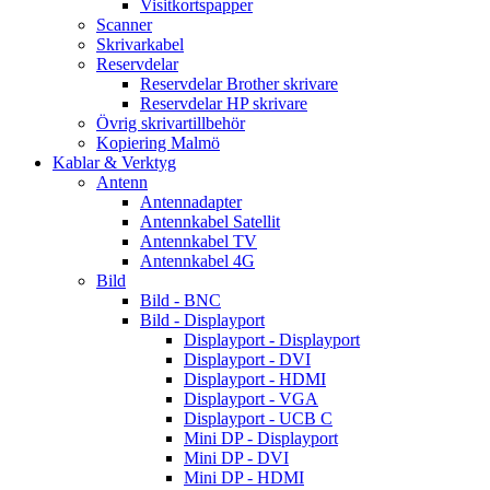
Visitkortspapper
Scanner
Skrivarkabel
Reservdelar
Reservdelar Brother skrivare
Reservdelar HP skrivare
Övrig skrivartillbehör
Kopiering Malmö
Kablar & Verktyg
Antenn
Antennadapter
Antennkabel Satellit
Antennkabel TV
Antennkabel 4G
Bild
Bild - BNC
Bild - Displayport
Displayport - Displayport
Displayport - DVI
Displayport - HDMI
Displayport - VGA
Displayport - UCB C
Mini DP - Displayport
Mini DP - DVI
Mini DP - HDMI