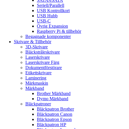
SATA/eSATA
Seriell/Parallell
USB Kontrollkort
USB Hubb
USB-C
Övrig Expansion
Raspberry Pi & tillbehör
Begagnade komponenter
Skrivare & Tillbehör
3D-Skrivare
Bläckstråleskrivare
Laserskrivare
Laserskrivare Färg
Dokumentförstörare
Etikettskrivare
Laminering
Märkmaskin
Märkband
Brother Märkband
Dymo Märkband
Bläckpatroner
Bläckpatron Brother
Bläckpatron Canon
Bläckpatron Epson
Bläckpatron HP