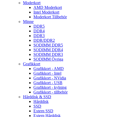
Moderkort
AMD Moderkort
Intel Moderkort
Moderkort Tillbehör
Minne
DDR5
DDR4
DDR3
DDR/DDR2
SODIMM DDR5
SODIMM DDR4
SODIMM DDR3
SODIMM Övriga
Grafikkort
Grafikkort - AMD
Grafikkort - Intel
Grafikkort - NVidia
Grafikkort - USB
Grafikkort - kylning
Grafikkort - tillbehör
Hårddisk & SSD
Hårddisk
SSD
Extern SSD
Extern Hårddisk