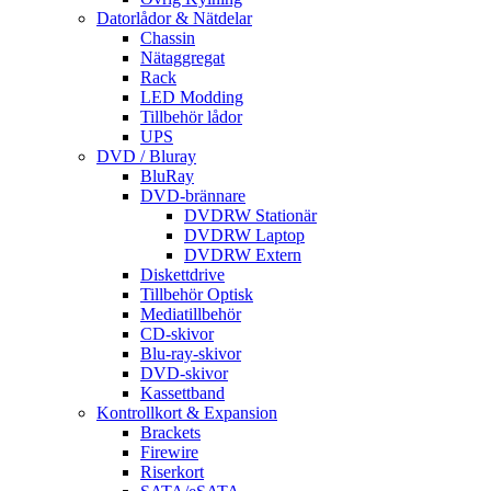
Datorlådor & Nätdelar
Chassin
Nätaggregat
Rack
LED Modding
Tillbehör lådor
UPS
DVD / Bluray
BluRay
DVD-brännare
DVDRW Stationär
DVDRW Laptop
DVDRW Extern
Diskettdrive
Tillbehör Optisk
Mediatillbehör
CD-skivor
Blu-ray-skivor
DVD-skivor
Kassettband
Kontrollkort & Expansion
Brackets
Firewire
Riserkort