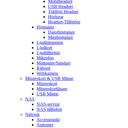
Mobilheadset
USB Headset
Trådlöst Headset
Hörlurar
Headset-Tillbehör
Högtalare
Datorhögtalare
Minihögtalare
Ljuddämpning
Ljudkort
Ljudtillbehör
Mikrofon
Mottagare/Sändare
Ritbord
Webkamera
Minneskort & USB Minne
Minneskort
Minneskortläsare
USB Minne
NAS
NAS-servrar
NAS tillbehör
Nätverk
Accesspunkt
Antenner