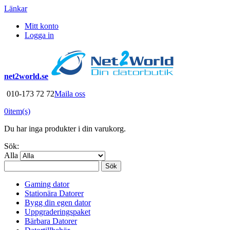
Länkar
Mitt konto
Logga in
net2world.se
010-173 72 72
Maila oss
0
item(s)
Du har inga produkter i din varukorg.
Sök:
Alla
Sök
Gaming dator
Stationära Datorer
Bygg din egen dator
Uppgraderingspaket
Bärbara Datorer