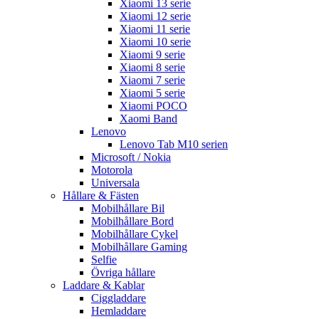
Xiaomi 13 serie
Xiaomi 12 serie
Xiaomi 11 serie
Xiaomi 10 serie
Xiaomi 9 serie
Xiaomi 8 serie
Xiaomi 7 serie
Xiaomi 5 serie
Xiaomi POCO
Xaomi Band
Lenovo
Lenovo Tab M10 serien
Microsoft / Nokia
Motorola
Universala
Hållare & Fästen
Mobilhållare Bil
Mobilhållare Bord
Mobilhållare Cykel
Mobilhållare Gaming
Selfie
Övriga hållare
Laddare & Kablar
Ciggladdare
Hemladdare