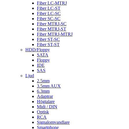
Fiber LC-MTRJ
Fiber LC-ST
Fiber LC-SC
Fiber SC-SC
Fiber MTRJ-SC
Fiber MTRJ-ST
Fiber MTRJ-MTRJ
Fiber ST-SC
Fiber ST-ST
HDD/Floppy
SATA
Floppy
IDE
SAS
Ljud
2.5mm
3.5mm AUX
6.3mm
Adaptrar
Högtalare
Midi / DIN
Optisk
RCA
Signalomvandlare
Smartphone