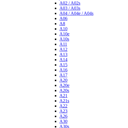
A02 / A02s
A03 / A03s
A04 / A04e / A04s
A06
A8
A10
A10e
A10s
A11
A12
A13
A14
A15
A16
A17
A20
A20e
A20s
A21
A21s
A22
A23
A26
A30
A30s