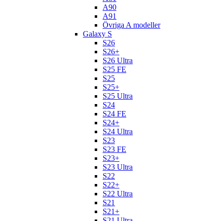
A90
A91
Övriga A modeller
Galaxy S
S26
S26+
S26 Ultra
S25 FE
S25
S25+
S25 Ultra
S24
S24 FE
S24+
S24 Ultra
S23
S23 FE
S23+
S23 Ultra
S22
S22+
S22 Ultra
S21
S21+
S21 Ultra