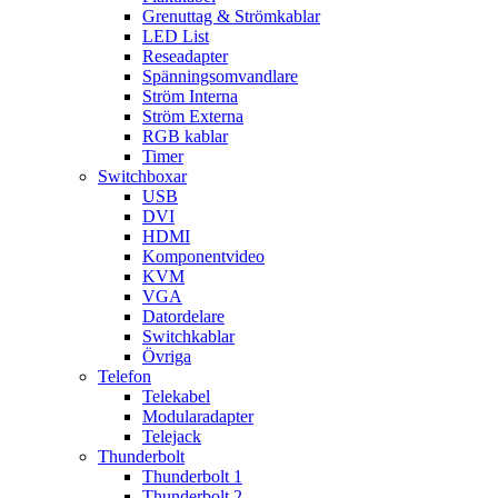
Grenuttag & Strömkablar
LED List
Reseadapter
Spänningsomvandlare
Ström Interna
Ström Externa
RGB kablar
Timer
Switchboxar
USB
DVI
HDMI
Komponentvideo
KVM
VGA
Datordelare
Switchkablar
Övriga
Telefon
Telekabel
Modularadapter
Telejack
Thunderbolt
Thunderbolt 1
Thunderbolt 2