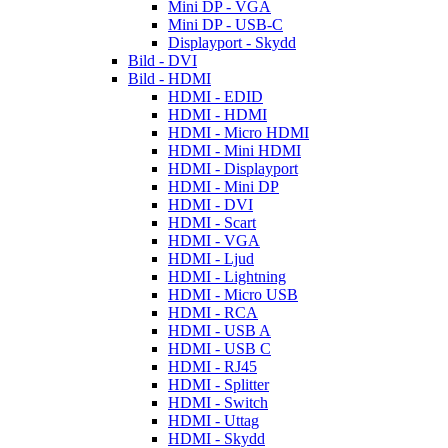
Mini DP - VGA
Mini DP - USB-C
Displayport - Skydd
Bild - DVI
Bild - HDMI
HDMI - EDID
HDMI - HDMI
HDMI - Micro HDMI
HDMI - Mini HDMI
HDMI - Displayport
HDMI - Mini DP
HDMI - DVI
HDMI - Scart
HDMI - VGA
HDMI - Ljud
HDMI - Lightning
HDMI - Micro USB
HDMI - RCA
HDMI - USB A
HDMI - USB C
HDMI - RJ45
HDMI - Splitter
HDMI - Switch
HDMI - Uttag
HDMI - Skydd