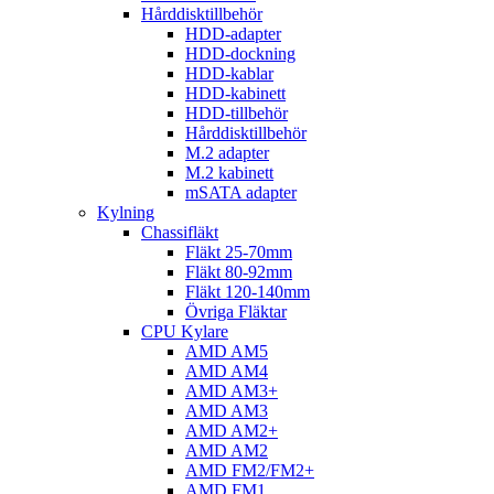
Hårddisktillbehör
HDD-adapter
HDD-dockning
HDD-kablar
HDD-kabinett
HDD-tillbehör
Hårddisktillbehör
M.2 adapter
M.2 kabinett
mSATA adapter
Kylning
Chassifläkt
Fläkt 25-70mm
Fläkt 80-92mm
Fläkt 120-140mm
Övriga Fläktar
CPU Kylare
AMD AM5
AMD AM4
AMD AM3+
AMD AM3
AMD AM2+
AMD AM2
AMD FM2/FM2+
AMD FM1