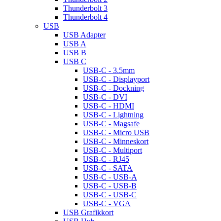
Thunderbolt 3
Thunderbolt 4
USB
USB Adapter
USB A
USB B
USB C
USB-C - 3.5mm
USB-C - Displayport
USB-C - Dockning
USB-C - DVI
USB-C - HDMI
USB-C - Lightning
USB-C - Magsafe
USB-C - Micro USB
USB-C - Minneskort
USB-C - Multiport
USB-C - RJ45
USB-C - SATA
USB-C - USB-A
USB-C - USB-B
USB-C - USB-C
USB-C - VGA
USB Grafikkort