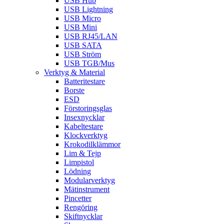
USB Hub
USB Lightning
USB Micro
USB Mini
USB RJ45/LAN
USB SATA
USB Ström
USB TGB/Mus
Verktyg & Material
Batteritestare
Borste
ESD
Förstoringsglas
Insexnycklar
Kabeltestare
Klockverktyg
Krokodilklämmor
Lim & Tejp
Limpistol
Lödning
Modularverktyg
Mätinstrument
Pincetter
Rengöring
Skiftnycklar