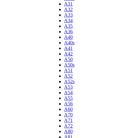
A31
A32
A33
A34
A35
A36
A40
A40s
A41
A42
A50
A50s
A51
A52
A52s
A53
A54
A55
A56
A60
A70
A71
A72
A80
A81