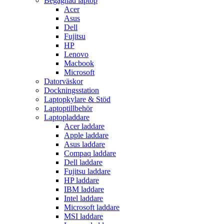
Begagnad laptop
Acer
Asus
Dell
Fujitsu
HP
Lenovo
Macbook
Microsoft
Datorväskor
Dockningsstation
Laptopkylare & Stöd
Laptoptillbehör
Laptopladdare
Acer laddare
Apple laddare
Asus laddare
Compaq laddare
Dell laddare
Fujitsu laddare
HP laddare
IBM laddare
Intel laddare
Microsoft laddare
MSI laddare