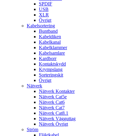
SPDIF
USB
XLR
Övrigt
Kabelsortering
Buntband
Kabeldiken
Kabelkanal
Kabelklammer
Kabelsamlare
Kardborr
Kontaktskydd
Krympslang
Sorteringskit
Övrigt
Nätverk
Nätverk Kontakter
Nätverk Cat5e
Nätverk Cat6
Nätverk Cat7
Nätverk Cat8.1
Nätverk Vägguttag
Nätverk Övrigt
Ström
Fläktkabel