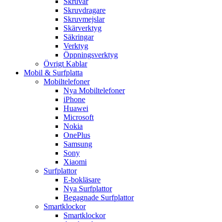
Skruvar
Skruvdragare
Skruvmejslar
Skärverktyg
Säkringar
Verktyg
Öppningsverktyg
Övrigt Kablar
Mobil & Surfplatta
Mobiltelefoner
Nya Mobiltelefoner
iPhone
Huawei
Microsoft
Nokia
OnePlus
Samsung
Sony
Xiaomi
Surfplattor
E-bokläsare
Nya Surfplattor
Begagnade Surfplattor
Smartklockor
Smartklockor