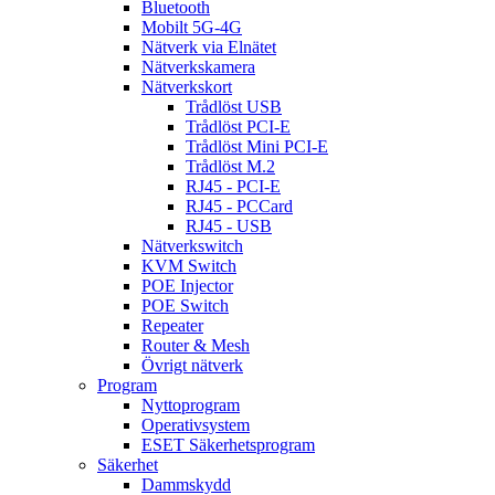
Bluetooth
Mobilt 5G-4G
Nätverk via Elnätet
Nätverkskamera
Nätverkskort
Trådlöst USB
Trådlöst PCI-E
Trådlöst Mini PCI-E
Trådlöst M.2
RJ45 - PCI-E
RJ45 - PCCard
RJ45 - USB
Nätverkswitch
KVM Switch
POE Injector
POE Switch
Repeater
Router & Mesh
Övrigt nätverk
Program
Nyttoprogram
Operativsystem
ESET Säkerhetsprogram
Säkerhet
Dammskydd