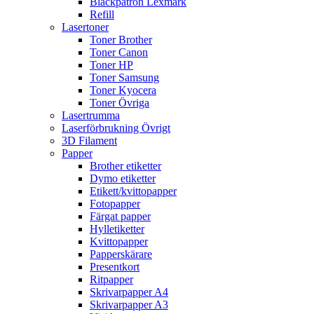
Bläckpatron Lexmark
Refill
Lasertoner
Toner Brother
Toner Canon
Toner HP
Toner Samsung
Toner Kyocera
Toner Övriga
Lasertrumma
Laserförbrukning Övrigt
3D Filament
Papper
Brother etiketter
Dymo etiketter
Etikett/kvittopapper
Fotopapper
Färgat papper
Hylletiketter
Kvittopapper
Papperskärare
Presentkort
Ritpapper
Skrivarpapper A4
Skrivarpapper A3