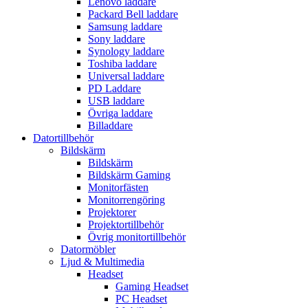
Lenovo laddare
Packard Bell laddare
Samsung laddare
Sony laddare
Synology laddare
Toshiba laddare
Universal laddare
PD Laddare
USB laddare
Övriga laddare
Billaddare
Datortillbehör
Bildskärm
Bildskärm
Bildskärm Gaming
Monitorfästen
Monitorrengöring
Projektorer
Projektortillbehör
Övrig monitortillbehör
Datormöbler
Ljud & Multimedia
Headset
Gaming Headset
PC Headset