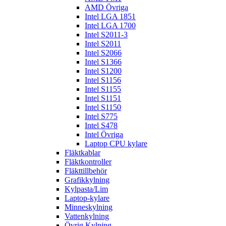
AMD Övriga
Intel LGA 1851
Intel LGA 1700
Intel S2011-3
Intel S2011
Intel S2066
Intel S1366
Intel S1200
Intel S1156
Intel S1155
Intel S1151
Intel S1150
Intel S775
Intel S478
Intel Övriga
Laptop CPU kylare
Fläktkablar
Fläktkontroller
Fläkttillbehör
Grafikkylning
Kylpasta/Lim
Laptop-kylare
Minneskylning
Vattenkylning
Övrig Kylning