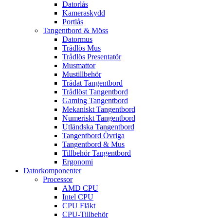
Datorlås
Kameraskydd
Portlås
Tangentbord & Möss
Datormus
Trådlös Mus
Trådlös Presentatör
Musmattor
Mustillbehör
Trådat Tangentbord
Trådlöst Tangentbord
Gaming Tangentbord
Mekaniskt Tangentbord
Numeriskt Tangentbord
Utländska Tangentbord
Tangentbord Övriga
Tangentbord & Mus
Tillbehör Tangentbord
Ergonomi
Datorkomponenter
Processor
AMD CPU
Intel CPU
CPU Fläkt
CPU-Tillbehör