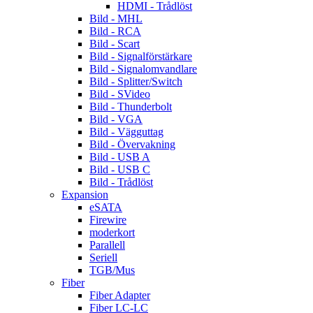
HDMI - Trådlöst
Bild - MHL
Bild - RCA
Bild - Scart
Bild - Signalförstärkare
Bild - Signalomvandlare
Bild - Splitter/Switch
Bild - SVideo
Bild - Thunderbolt
Bild - VGA
Bild - Vägguttag
Bild - Övervakning
Bild - USB A
Bild - USB C
Bild - Trådlöst
Expansion
eSATA
Firewire
moderkort
Parallell
Seriell
TGB/Mus
Fiber
Fiber Adapter
Fiber LC-LC