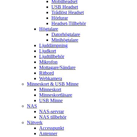
Mobilheadset
USB Headset
Trådlöst Headset
Hörlurar
Headset-Tillbehör
Högtalare
Datorhögtalare
Minihögtalare
Ljuddämpning
Ljudkort
Ljudtillbehör
Mikrofon
Mottagare/Sändare
Ritbord
Webkamera
Minneskort & USB Minne
Minneskort
Minneskortläsare
USB Minne
NAS
NAS-servrar
NAS tillbehör
Nätverk
Accesspunkt
Antenner