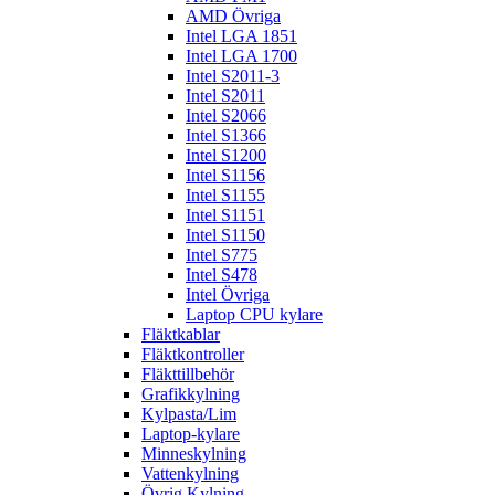
AMD Övriga
Intel LGA 1851
Intel LGA 1700
Intel S2011-3
Intel S2011
Intel S2066
Intel S1366
Intel S1200
Intel S1156
Intel S1155
Intel S1151
Intel S1150
Intel S775
Intel S478
Intel Övriga
Laptop CPU kylare
Fläktkablar
Fläktkontroller
Fläkttillbehör
Grafikkylning
Kylpasta/Lim
Laptop-kylare
Minneskylning
Vattenkylning
Övrig Kylning