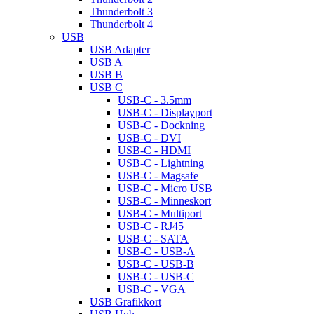
Thunderbolt 3
Thunderbolt 4
USB
USB Adapter
USB A
USB B
USB C
USB-C - 3.5mm
USB-C - Displayport
USB-C - Dockning
USB-C - DVI
USB-C - HDMI
USB-C - Lightning
USB-C - Magsafe
USB-C - Micro USB
USB-C - Minneskort
USB-C - Multiport
USB-C - RJ45
USB-C - SATA
USB-C - USB-A
USB-C - USB-B
USB-C - USB-C
USB-C - VGA
USB Grafikkort