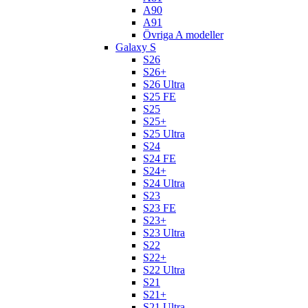
A90
A91
Övriga A modeller
Galaxy S
S26
S26+
S26 Ultra
S25 FE
S25
S25+
S25 Ultra
S24
S24 FE
S24+
S24 Ultra
S23
S23 FE
S23+
S23 Ultra
S22
S22+
S22 Ultra
S21
S21+
S21 Ultra