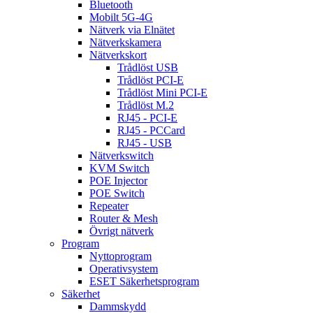
Bluetooth
Mobilt 5G-4G
Nätverk via Elnätet
Nätverkskamera
Nätverkskort
Trådlöst USB
Trådlöst PCI-E
Trådlöst Mini PCI-E
Trådlöst M.2
RJ45 - PCI-E
RJ45 - PCCard
RJ45 - USB
Nätverkswitch
KVM Switch
POE Injector
POE Switch
Repeater
Router & Mesh
Övrigt nätverk
Program
Nyttoprogram
Operativsystem
ESET Säkerhetsprogram
Säkerhet
Dammskydd