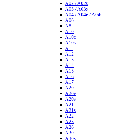
A02 / A02s
A03 / A03s
A04 / A04e / A04s
A06
A8
A10
A10e
A10s
A11
A12
A13
A14
A15
A16
A17
A20
A20e
A20s
A21
A21s
A22
A23
A26
A30
A30s