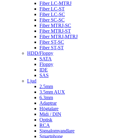
Fiber LC-MTRJ
Fiber LC-ST
Fiber LC-SC
Fiber SC-SC
Fiber MTRJ-SC
Fiber MTRJ-ST
Fiber MTRJ-MTRJ
Fiber ST-SC
Fiber ST-ST
HDD/Floppy
SATA
Floppy
IDE
SAS
Ljud
2.5mm
3.5mm AUX
6.3mm
Adaptrar
Högtalare
Midi / DIN
Optisk
RCA
Signalomvandlare
Smartphone