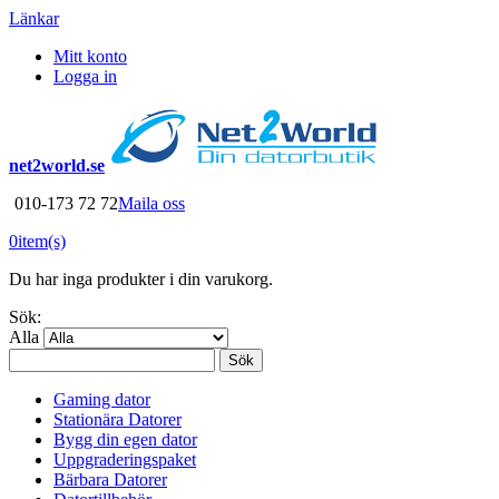
Länkar
Mitt konto
Logga in
net2world.se
010-173 72 72
Maila oss
0
item(s)
Du har inga produkter i din varukorg.
Sök:
Alla
Sök
Gaming dator
Stationära Datorer
Bygg din egen dator
Uppgraderingspaket
Bärbara Datorer