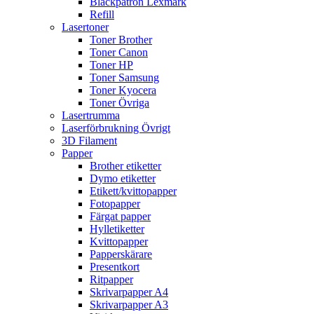
Bläckpatron Lexmark
Refill
Lasertoner
Toner Brother
Toner Canon
Toner HP
Toner Samsung
Toner Kyocera
Toner Övriga
Lasertrumma
Laserförbrukning Övrigt
3D Filament
Papper
Brother etiketter
Dymo etiketter
Etikett/kvittopapper
Fotopapper
Färgat papper
Hylletiketter
Kvittopapper
Papperskärare
Presentkort
Ritpapper
Skrivarpapper A4
Skrivarpapper A3