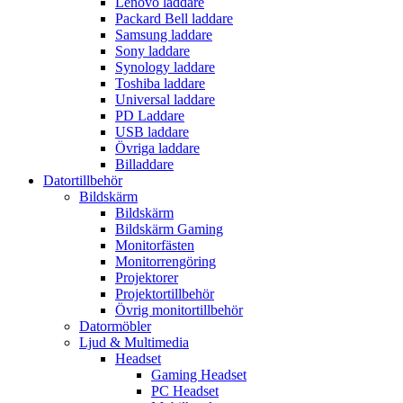
Lenovo laddare
Packard Bell laddare
Samsung laddare
Sony laddare
Synology laddare
Toshiba laddare
Universal laddare
PD Laddare
USB laddare
Övriga laddare
Billaddare
Datortillbehör
Bildskärm
Bildskärm
Bildskärm Gaming
Monitorfästen
Monitorrengöring
Projektorer
Projektortillbehör
Övrig monitortillbehör
Datormöbler
Ljud & Multimedia
Headset
Gaming Headset
PC Headset