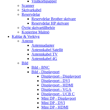
Visitkortspapper
Scanner
Skrivarkabel
Reservdelar
Reservdelar Brother skrivare
Reservdelar HP skrivare
Övrig skrivartillbehör
Kopiering Malmö
Kablar & Verktyg
Antenn
Antennadapter
Antennkabel Satellit
Antennkabel TV
Antennkabel 4G
Bild
Bild - BNC
Bild - Displayport
Displayport - Displayport
Displayport - DVI
Displayport - HDMI
Displayport - VGA
Displayport - UCB C
Mini DP - Displayport
Mini DP - DVI
Mini DP - HDMI