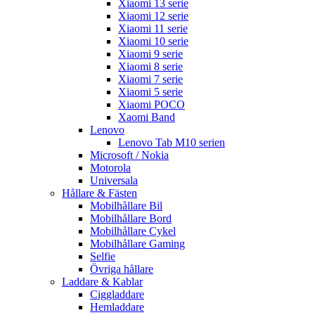
Xiaomi 13 serie
Xiaomi 12 serie
Xiaomi 11 serie
Xiaomi 10 serie
Xiaomi 9 serie
Xiaomi 8 serie
Xiaomi 7 serie
Xiaomi 5 serie
Xiaomi POCO
Xaomi Band
Lenovo
Lenovo Tab M10 serien
Microsoft / Nokia
Motorola
Universala
Hållare & Fästen
Mobilhållare Bil
Mobilhållare Bord
Mobilhållare Cykel
Mobilhållare Gaming
Selfie
Övriga hållare
Laddare & Kablar
Ciggladdare
Hemladdare