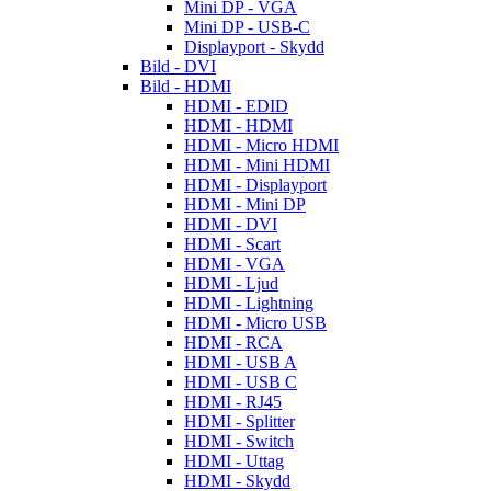
Mini DP - VGA
Mini DP - USB-C
Displayport - Skydd
Bild - DVI
Bild - HDMI
HDMI - EDID
HDMI - HDMI
HDMI - Micro HDMI
HDMI - Mini HDMI
HDMI - Displayport
HDMI - Mini DP
HDMI - DVI
HDMI - Scart
HDMI - VGA
HDMI - Ljud
HDMI - Lightning
HDMI - Micro USB
HDMI - RCA
HDMI - USB A
HDMI - USB C
HDMI - RJ45
HDMI - Splitter
HDMI - Switch
HDMI - Uttag
HDMI - Skydd