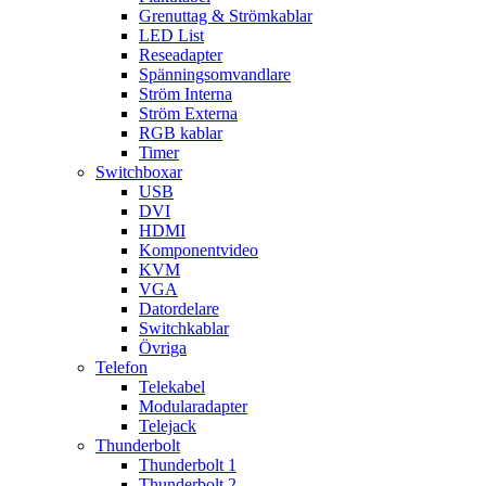
Grenuttag & Strömkablar
LED List
Reseadapter
Spänningsomvandlare
Ström Interna
Ström Externa
RGB kablar
Timer
Switchboxar
USB
DVI
HDMI
Komponentvideo
KVM
VGA
Datordelare
Switchkablar
Övriga
Telefon
Telekabel
Modularadapter
Telejack
Thunderbolt
Thunderbolt 1
Thunderbolt 2