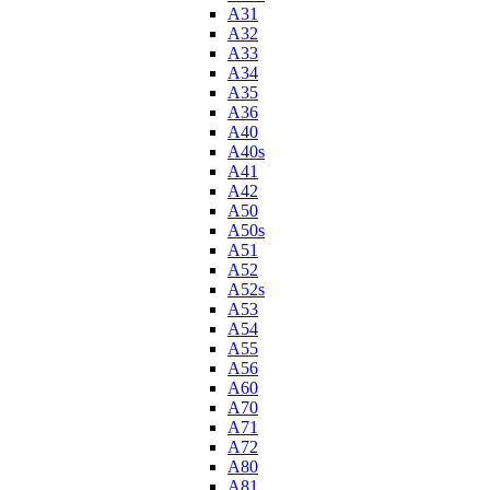
A31
A32
A33
A34
A35
A36
A40
A40s
A41
A42
A50
A50s
A51
A52
A52s
A53
A54
A55
A56
A60
A70
A71
A72
A80
A81