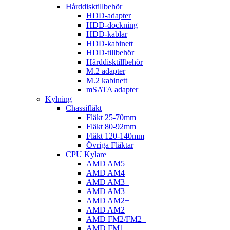
Hårddisktillbehör
HDD-adapter
HDD-dockning
HDD-kablar
HDD-kabinett
HDD-tillbehör
Hårddisktillbehör
M.2 adapter
M.2 kabinett
mSATA adapter
Kylning
Chassifläkt
Fläkt 25-70mm
Fläkt 80-92mm
Fläkt 120-140mm
Övriga Fläktar
CPU Kylare
AMD AM5
AMD AM4
AMD AM3+
AMD AM3
AMD AM2+
AMD AM2
AMD FM2/FM2+
AMD FM1