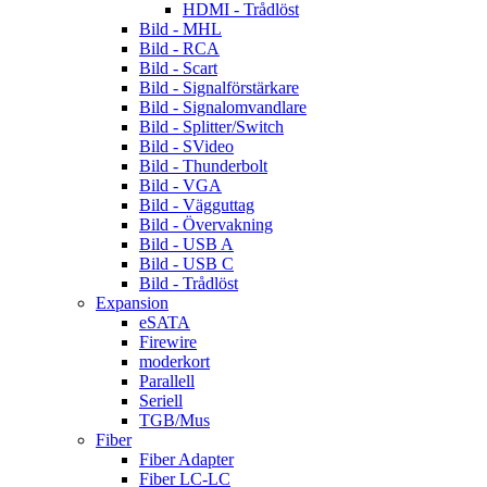
HDMI - Trådlöst
Bild - MHL
Bild - RCA
Bild - Scart
Bild - Signalförstärkare
Bild - Signalomvandlare
Bild - Splitter/Switch
Bild - SVideo
Bild - Thunderbolt
Bild - VGA
Bild - Vägguttag
Bild - Övervakning
Bild - USB A
Bild - USB C
Bild - Trådlöst
Expansion
eSATA
Firewire
moderkort
Parallell
Seriell
TGB/Mus
Fiber
Fiber Adapter
Fiber LC-LC