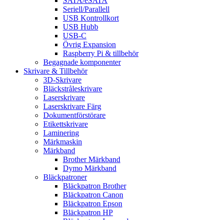
SATA/eSATA
Seriell/Parallell
USB Kontrollkort
USB Hubb
USB-C
Övrig Expansion
Raspberry Pi & tillbehör
Begagnade komponenter
Skrivare & Tillbehör
3D-Skrivare
Bläckstråleskrivare
Laserskrivare
Laserskrivare Färg
Dokumentförstörare
Etikettskrivare
Laminering
Märkmaskin
Märkband
Brother Märkband
Dymo Märkband
Bläckpatroner
Bläckpatron Brother
Bläckpatron Canon
Bläckpatron Epson
Bläckpatron HP