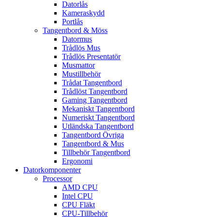
Datorlås
Kameraskydd
Portlås
Tangentbord & Möss
Datormus
Trådlös Mus
Trådlös Presentatör
Musmattor
Mustillbehör
Trådat Tangentbord
Trådlöst Tangentbord
Gaming Tangentbord
Mekaniskt Tangentbord
Numeriskt Tangentbord
Utländska Tangentbord
Tangentbord Övriga
Tangentbord & Mus
Tillbehör Tangentbord
Ergonomi
Datorkomponenter
Processor
AMD CPU
Intel CPU
CPU Fläkt
CPU-Tillbehör