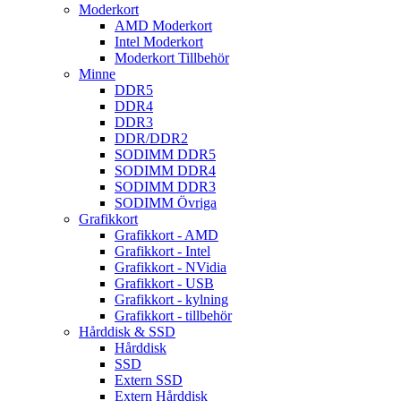
Moderkort
AMD Moderkort
Intel Moderkort
Moderkort Tillbehör
Minne
DDR5
DDR4
DDR3
DDR/DDR2
SODIMM DDR5
SODIMM DDR4
SODIMM DDR3
SODIMM Övriga
Grafikkort
Grafikkort - AMD
Grafikkort - Intel
Grafikkort - NVidia
Grafikkort - USB
Grafikkort - kylning
Grafikkort - tillbehör
Hårddisk & SSD
Hårddisk
SSD
Extern SSD
Extern Hårddisk