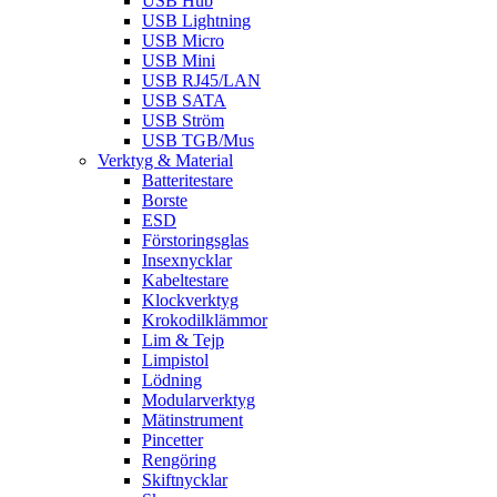
USB Hub
USB Lightning
USB Micro
USB Mini
USB RJ45/LAN
USB SATA
USB Ström
USB TGB/Mus
Verktyg & Material
Batteritestare
Borste
ESD
Förstoringsglas
Insexnycklar
Kabeltestare
Klockverktyg
Krokodilklämmor
Lim & Tejp
Limpistol
Lödning
Modularverktyg
Mätinstrument
Pincetter
Rengöring
Skiftnycklar