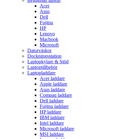
Begagnad laptop
Acer
Asus
Dell
Fujitsu
HP
Lenovo
Macbook
Microsoft
Datorväskor
Dockningsstation
Laptopkylare & Stöd
Laptoptillbehör
Laptopladdare
Acer laddare
Apple laddare
Asus laddare
Compaq laddare
Dell laddare
Fujitsu laddare
HP laddare
IBM laddare
Intel laddare
Microsoft laddare
MSI laddare