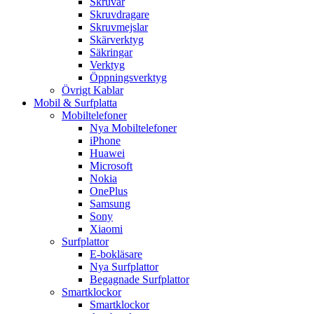
Skruvar
Skruvdragare
Skruvmejslar
Skärverktyg
Säkringar
Verktyg
Öppningsverktyg
Övrigt Kablar
Mobil & Surfplatta
Mobiltelefoner
Nya Mobiltelefoner
iPhone
Huawei
Microsoft
Nokia
OnePlus
Samsung
Sony
Xiaomi
Surfplattor
E-bokläsare
Nya Surfplattor
Begagnade Surfplattor
Smartklockor
Smartklockor