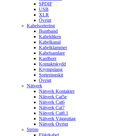
SPDIF
USB
XLR
Övrigt
Kabelsortering
Buntband
Kabeldiken
Kabelkanal
Kabelklammer
Kabelsamlare
Kardborr
Kontaktskydd
Krympslang
Sorteringskit
Övrigt
Nätverk
Nätverk Kontakter
Nätverk Cat5e
Nätverk Cat6
Nätverk Cat7
Nätverk Cat8.1
Nätverk Vägguttag
Nätverk Övrigt
Ström
Fläktkabel