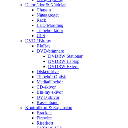
Datorlådor & Nätdelar
Chassin
Nätaggregat
Rack
LED Modding
Tillbehör lådor
UPS
DVD / Bluray
BluRay
DVD-brännare
DVDRW Stationär
DVDRW Laptop
DVDRW Extern
Diskettdrive
Tillbehör Optisk
Mediatillbehör
CD-skivor
Blu-ray-skivor
DVD-skivor
Kassettband
Kontrollkort & Expansion
Brackets
Firewire
Riserkort