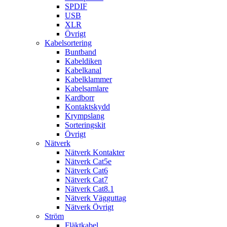
SPDIF
USB
XLR
Övrigt
Kabelsortering
Buntband
Kabeldiken
Kabelkanal
Kabelklammer
Kabelsamlare
Kardborr
Kontaktskydd
Krympslang
Sorteringskit
Övrigt
Nätverk
Nätverk Kontakter
Nätverk Cat5e
Nätverk Cat6
Nätverk Cat7
Nätverk Cat8.1
Nätverk Vägguttag
Nätverk Övrigt
Ström
Fläktkabel