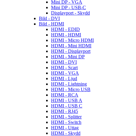
Mini DP - VGA
Mini DP - USB-C
Displayport - Skydd
Bild - DVI
Bild - HDMI
HDMI - EDID
HDMI - HDMI
HDMI - Micro HDMI
HDMI - Mini HDMI
HDMI - Displayport
HDMI - Mini DP
HDMI - DVI
HDMI - Scart
HDMI - VGA
HDMI - Ljud
HDMI - Lightning
HDMI - Micro USB
HDMI - RCA
HDMI - USB A
HDMI - USB C
HDMI - RJ45
HDMI - Splitter
HDMI - Switch
HDMI - Uttag
HDMI - Skydd