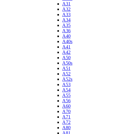
A31
A32
A33
A34
A35
A36
A40
A40s
A41
A42
A50
A50s
A51
A52
A52s
A53
A54
A55
A56
A60
A70
A71
A72
A80
A81