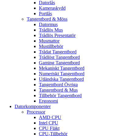
Datorlås
Kameraskydd
Portlås
Tangentbord & Möss
Datormus
Trådlös Mus
Trådlös Presentatör
Musmattor
Mustillbehör
Trådat Tangentbord
Trådlöst Tangentbord
Gaming Tangentbord
Mekaniskt Tangentbord
Numeriskt Tangentbord
Utländska Tangentbord
Tangentbord Övriga
Tangentbord & Mus
Tillbehör Tangentbord
Ergonomi
Datorkomponenter
Processor
AMD CPU
Intel CPU
CPU Fläkt
CPU-Tillbehör