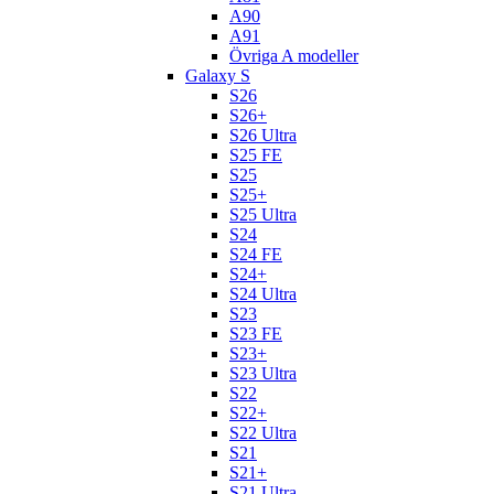
A90
A91
Övriga A modeller
Galaxy S
S26
S26+
S26 Ultra
S25 FE
S25
S25+
S25 Ultra
S24
S24 FE
S24+
S24 Ultra
S23
S23 FE
S23+
S23 Ultra
S22
S22+
S22 Ultra
S21
S21+
S21 Ultra