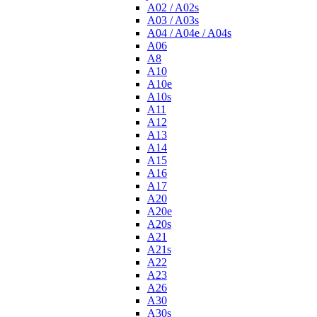
A02 / A02s
A03 / A03s
A04 / A04e / A04s
A06
A8
A10
A10e
A10s
A11
A12
A13
A14
A15
A16
A17
A20
A20e
A20s
A21
A21s
A22
A23
A26
A30
A30s