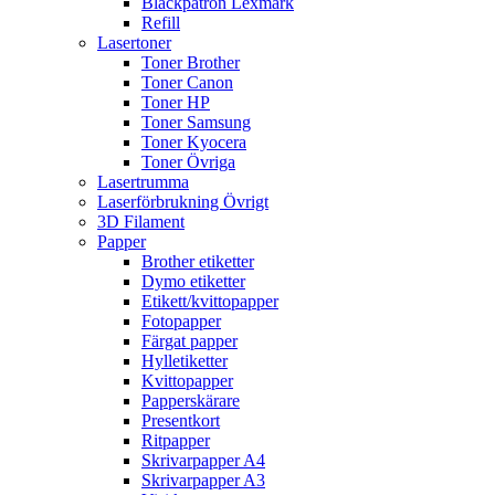
Bläckpatron Lexmark
Refill
Lasertoner
Toner Brother
Toner Canon
Toner HP
Toner Samsung
Toner Kyocera
Toner Övriga
Lasertrumma
Laserförbrukning Övrigt
3D Filament
Papper
Brother etiketter
Dymo etiketter
Etikett/kvittopapper
Fotopapper
Färgat papper
Hylletiketter
Kvittopapper
Papperskärare
Presentkort
Ritpapper
Skrivarpapper A4
Skrivarpapper A3