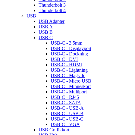
Thunderbolt 3
Thunderbolt 4
USB
USB Adapter
USB A
USB B
USB C
USB-C - 3.5mm
USB-C - Displayport
USB-C - Dockning
USB-C - DVI
USB-C - HDMI
USB-C - Lightning
USB-C - Magsafe
USB-C - Micro USB
USB-C - Minneskort
USB-C - Multiport
USB-C - RJ45
USB-C - SATA
USB-C - USB-A
USB-C - USB-B
USB-C - USB-C
USB-C - VGA
USB Grafikkort