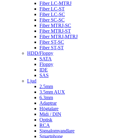
Fiber LC-MTRJ
Fiber LC-ST
Fiber LC-SC
Fiber SC-SC
Fiber MTRJ-SC
Fiber MTRJ-ST
Fiber MTRJ-MTRJ
Fiber ST-SC
Fiber ST-ST
HDD/Floppy
SATA
Floppy
IDE
SAS
Ljud
2.5mm
3.5mm AUX
6.3mm
Adaptrar
Högtalare
Midi / DIN
Optisk
RCA
Signalomvandlare
Smartphone