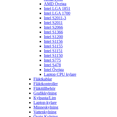
AMD Övriga
Intel LGA 1851
Intel LGA 1700
Intel S2011-3
Intel S2011
Intel S2066
Intel S1366
Intel S1200
Intel S1156
Intel S1155
Intel S1151
Intel S1150
Intel S775
Intel S478
Intel Övriga
Laptop CPU kylare
Fläktkablar
Fläktkontroller
Fläkttillbehör
Grafikkylning
Kylpasta/Lim
Laptop-kylare
Minneskylning
Vattenkylning
Övrig Kylning