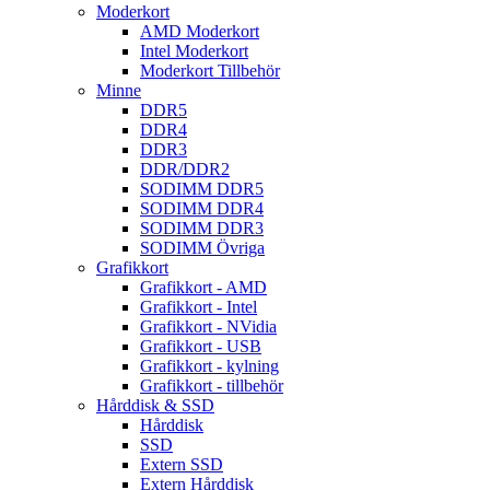
Moderkort
AMD Moderkort
Intel Moderkort
Moderkort Tillbehör
Minne
DDR5
DDR4
DDR3
DDR/DDR2
SODIMM DDR5
SODIMM DDR4
SODIMM DDR3
SODIMM Övriga
Grafikkort
Grafikkort - AMD
Grafikkort - Intel
Grafikkort - NVidia
Grafikkort - USB
Grafikkort - kylning
Grafikkort - tillbehör
Hårddisk & SSD
Hårddisk
SSD
Extern SSD
Extern Hårddisk