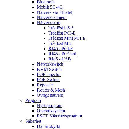
Bluetooth
Mobilt 5G-4G
Nätverk via Elnätet
Nätverkskamera
Nätverkskort
Trådlöst USB
Trådlöst PCI-E
Trådlöst Mini PCI-E
Trådlöst M.2
RJ45 - PCI-E
RJ45 - PCCard
RJ45 - USB
Nätverkswitch
KVM Switch
POE Injector
POE Switch
Repeater
Router & Mesh
Övrigt nätverk
Program
Nyttoprogram
Operativsystem
ESET Säkerhetsprogram
Säkerhet
Dammskydd