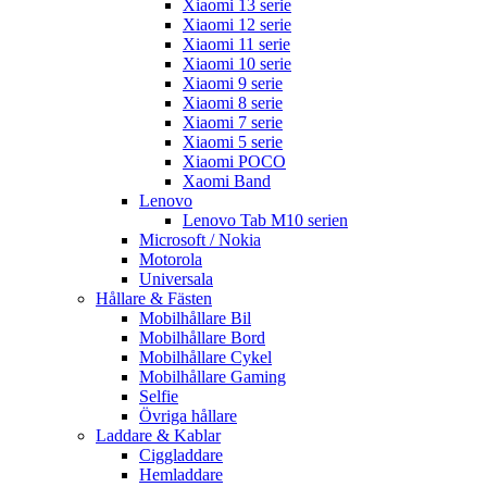
Xiaomi 13 serie
Xiaomi 12 serie
Xiaomi 11 serie
Xiaomi 10 serie
Xiaomi 9 serie
Xiaomi 8 serie
Xiaomi 7 serie
Xiaomi 5 serie
Xiaomi POCO
Xaomi Band
Lenovo
Lenovo Tab M10 serien
Microsoft / Nokia
Motorola
Universala
Hållare & Fästen
Mobilhållare Bil
Mobilhållare Bord
Mobilhållare Cykel
Mobilhållare Gaming
Selfie
Övriga hållare
Laddare & Kablar
Ciggladdare
Hemladdare