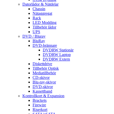
Datorlådor & Nätdelar
Chassin
Nätaggregat
Rack
LED Modding
Tillbehör lådor
UPS
DVD / Bluray
BluRay
DVD-brännare
DVDRW Stationär
DVDRW Laptop
DVDRW Extern
Diskettdrive
Tillbehör Optisk
Mediatillbehör
CD-skivor
Blu-ray-skivor
DVD-skivor
Kassettband
Kontrollkort & Expansion
Brackets
Firewire
Riserkort