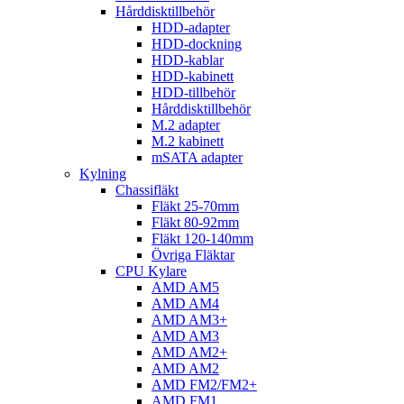
Hårddisktillbehör
HDD-adapter
HDD-dockning
HDD-kablar
HDD-kabinett
HDD-tillbehör
Hårddisktillbehör
M.2 adapter
M.2 kabinett
mSATA adapter
Kylning
Chassifläkt
Fläkt 25-70mm
Fläkt 80-92mm
Fläkt 120-140mm
Övriga Fläktar
CPU Kylare
AMD AM5
AMD AM4
AMD AM3+
AMD AM3
AMD AM2+
AMD AM2
AMD FM2/FM2+
AMD FM1