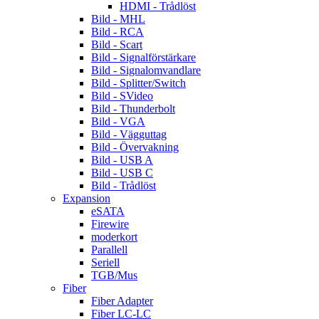
HDMI - Trådlöst
Bild - MHL
Bild - RCA
Bild - Scart
Bild - Signalförstärkare
Bild - Signalomvandlare
Bild - Splitter/Switch
Bild - SVideo
Bild - Thunderbolt
Bild - VGA
Bild - Vägguttag
Bild - Övervakning
Bild - USB A
Bild - USB C
Bild - Trådlöst
Expansion
eSATA
Firewire
moderkort
Parallell
Seriell
TGB/Mus
Fiber
Fiber Adapter
Fiber LC-LC