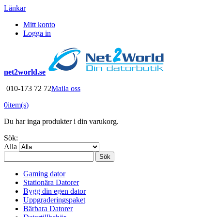
Länkar
Mitt konto
Logga in
net2world.se
010-173 72 72
Maila oss
0
item(s)
Du har inga produkter i din varukorg.
Sök:
Alla
Sök
Gaming dator
Stationära Datorer
Bygg din egen dator
Uppgraderingspaket
Bärbara Datorer