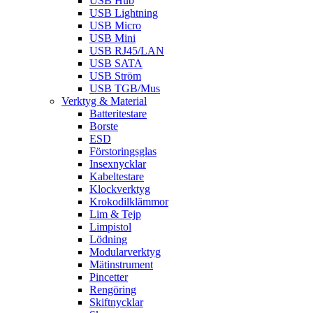
USB Hub
USB Lightning
USB Micro
USB Mini
USB RJ45/LAN
USB SATA
USB Ström
USB TGB/Mus
Verktyg & Material
Batteritestare
Borste
ESD
Förstoringsglas
Insexnycklar
Kabeltestare
Klockverktyg
Krokodilklämmor
Lim & Tejp
Limpistol
Lödning
Modularverktyg
Mätinstrument
Pincetter
Rengöring
Skiftnycklar