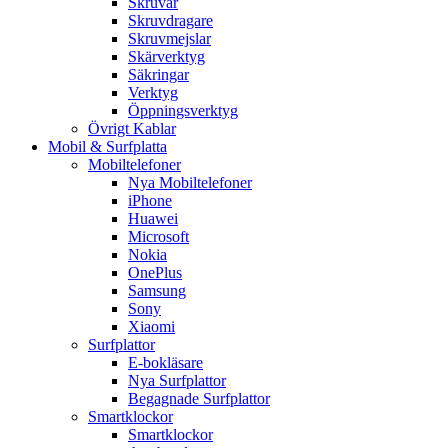
Skruvar
Skruvdragare
Skruvmejslar
Skärverktyg
Säkringar
Verktyg
Öppningsverktyg
Övrigt Kablar
Mobil & Surfplatta
Mobiltelefoner
Nya Mobiltelefoner
iPhone
Huawei
Microsoft
Nokia
OnePlus
Samsung
Sony
Xiaomi
Surfplattor
E-bokläsare
Nya Surfplattor
Begagnade Surfplattor
Smartklockor
Smartklockor