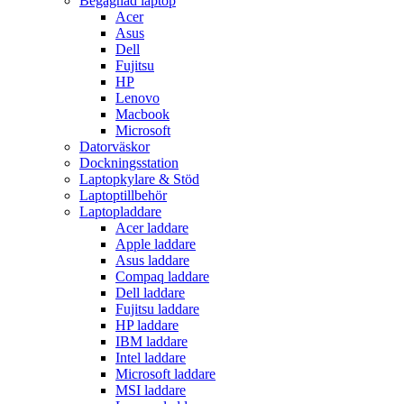
Begagnad laptop
Acer
Asus
Dell
Fujitsu
HP
Lenovo
Macbook
Microsoft
Datorväskor
Dockningsstation
Laptopkylare & Stöd
Laptoptillbehör
Laptopladdare
Acer laddare
Apple laddare
Asus laddare
Compaq laddare
Dell laddare
Fujitsu laddare
HP laddare
IBM laddare
Intel laddare
Microsoft laddare
MSI laddare