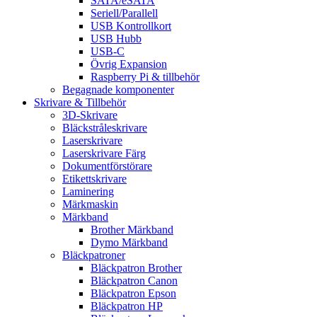
SATA/eSATA
Seriell/Parallell
USB Kontrollkort
USB Hubb
USB-C
Övrig Expansion
Raspberry Pi & tillbehör
Begagnade komponenter
Skrivare & Tillbehör
3D-Skrivare
Bläckstråleskrivare
Laserskrivare
Laserskrivare Färg
Dokumentförstörare
Etikettskrivare
Laminering
Märkmaskin
Märkband
Brother Märkband
Dymo Märkband
Bläckpatroner
Bläckpatron Brother
Bläckpatron Canon
Bläckpatron Epson
Bläckpatron HP