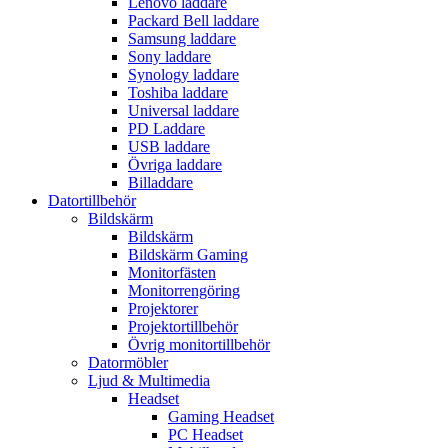
Lenovo laddare
Packard Bell laddare
Samsung laddare
Sony laddare
Synology laddare
Toshiba laddare
Universal laddare
PD Laddare
USB laddare
Övriga laddare
Billaddare
Datortillbehör
Bildskärm
Bildskärm
Bildskärm Gaming
Monitorfästen
Monitorrengöring
Projektorer
Projektortillbehör
Övrig monitortillbehör
Datormöbler
Ljud & Multimedia
Headset
Gaming Headset
PC Headset