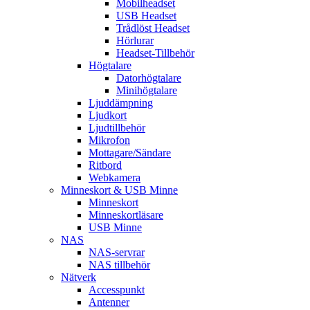
Mobilheadset
USB Headset
Trådlöst Headset
Hörlurar
Headset-Tillbehör
Högtalare
Datorhögtalare
Minihögtalare
Ljuddämpning
Ljudkort
Ljudtillbehör
Mikrofon
Mottagare/Sändare
Ritbord
Webkamera
Minneskort & USB Minne
Minneskort
Minneskortläsare
USB Minne
NAS
NAS-servrar
NAS tillbehör
Nätverk
Accesspunkt
Antenner