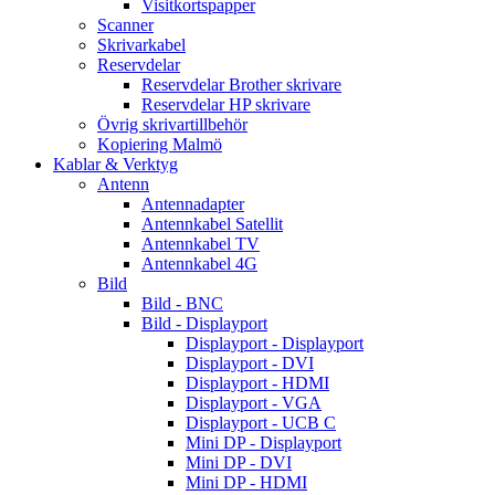
Visitkortspapper
Scanner
Skrivarkabel
Reservdelar
Reservdelar Brother skrivare
Reservdelar HP skrivare
Övrig skrivartillbehör
Kopiering Malmö
Kablar & Verktyg
Antenn
Antennadapter
Antennkabel Satellit
Antennkabel TV
Antennkabel 4G
Bild
Bild - BNC
Bild - Displayport
Displayport - Displayport
Displayport - DVI
Displayport - HDMI
Displayport - VGA
Displayport - UCB C
Mini DP - Displayport
Mini DP - DVI
Mini DP - HDMI