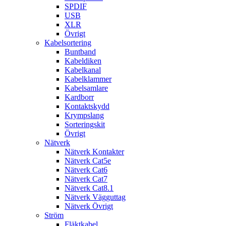
SPDIF
USB
XLR
Övrigt
Kabelsortering
Buntband
Kabeldiken
Kabelkanal
Kabelklammer
Kabelsamlare
Kardborr
Kontaktskydd
Krympslang
Sorteringskit
Övrigt
Nätverk
Nätverk Kontakter
Nätverk Cat5e
Nätverk Cat6
Nätverk Cat7
Nätverk Cat8.1
Nätverk Vägguttag
Nätverk Övrigt
Ström
Fläktkabel