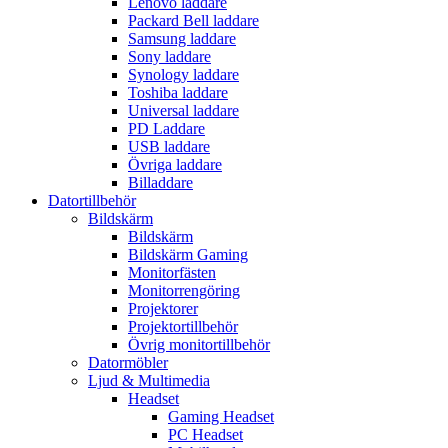
Lenovo laddare
Packard Bell laddare
Samsung laddare
Sony laddare
Synology laddare
Toshiba laddare
Universal laddare
PD Laddare
USB laddare
Övriga laddare
Billaddare
Datortillbehör
Bildskärm
Bildskärm
Bildskärm Gaming
Monitorfästen
Monitorrengöring
Projektorer
Projektortillbehör
Övrig monitortillbehör
Datormöbler
Ljud & Multimedia
Headset
Gaming Headset
PC Headset