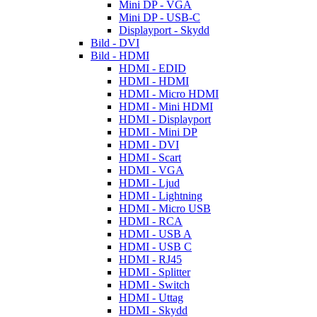
Mini DP - VGA
Mini DP - USB-C
Displayport - Skydd
Bild - DVI
Bild - HDMI
HDMI - EDID
HDMI - HDMI
HDMI - Micro HDMI
HDMI - Mini HDMI
HDMI - Displayport
HDMI - Mini DP
HDMI - DVI
HDMI - Scart
HDMI - VGA
HDMI - Ljud
HDMI - Lightning
HDMI - Micro USB
HDMI - RCA
HDMI - USB A
HDMI - USB C
HDMI - RJ45
HDMI - Splitter
HDMI - Switch
HDMI - Uttag
HDMI - Skydd