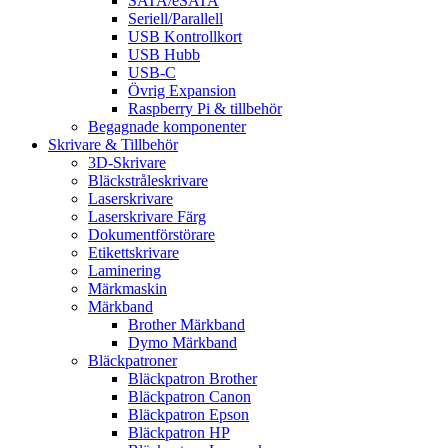
SATA/eSATA
Seriell/Parallell
USB Kontrollkort
USB Hubb
USB-C
Övrig Expansion
Raspberry Pi & tillbehör
Begagnade komponenter
Skrivare & Tillbehör
3D-Skrivare
Bläckstråleskrivare
Laserskrivare
Laserskrivare Färg
Dokumentförstörare
Etikettskrivare
Laminering
Märkmaskin
Märkband
Brother Märkband
Dymo Märkband
Bläckpatroner
Bläckpatron Brother
Bläckpatron Canon
Bläckpatron Epson
Bläckpatron HP