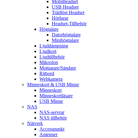
Mobilheadset
USB Headset
Trådlöst Headset
Hörlurar
Headset-Tillbehör
Högtalare
Datorhögtalare
Minihögtalare
Ljuddämpning
Ljudkort
Ljudtillbehör
Mikrofon
Mottagare/Sändare
Ritbord
Webkamera
Minneskort & USB Minne
Minneskort
Minneskortläsare
USB Minne
NAS
NAS-servrar
NAS tillbehör
Nätverk
Accesspunkt
Antenner