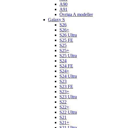
A90
A91
Övriga A modeller
Galaxy S
S26
S26+
S26 Ultra
S25 FE
S25
S25+
S25 Ultra
S24
S24 FE
S24+
S24 Ultra
S23
S23 FE
S23+
S23 Ultra
S22
S22+
S22 Ultra
S21
S21+
S21 Ultra