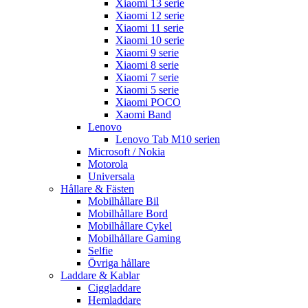
Xiaomi 13 serie
Xiaomi 12 serie
Xiaomi 11 serie
Xiaomi 10 serie
Xiaomi 9 serie
Xiaomi 8 serie
Xiaomi 7 serie
Xiaomi 5 serie
Xiaomi POCO
Xaomi Band
Lenovo
Lenovo Tab M10 serien
Microsoft / Nokia
Motorola
Universala
Hållare & Fästen
Mobilhållare Bil
Mobilhållare Bord
Mobilhållare Cykel
Mobilhållare Gaming
Selfie
Övriga hållare
Laddare & Kablar
Ciggladdare
Hemladdare