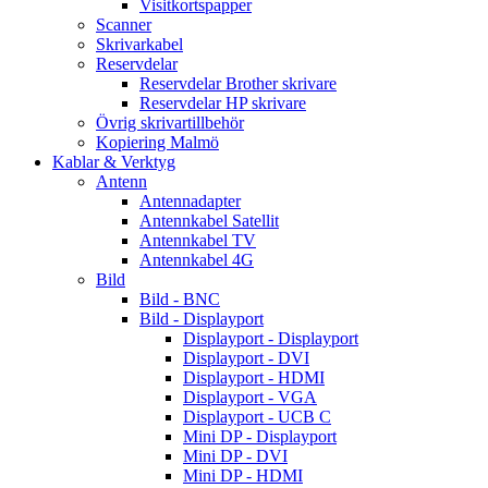
Visitkortspapper
Scanner
Skrivarkabel
Reservdelar
Reservdelar Brother skrivare
Reservdelar HP skrivare
Övrig skrivartillbehör
Kopiering Malmö
Kablar & Verktyg
Antenn
Antennadapter
Antennkabel Satellit
Antennkabel TV
Antennkabel 4G
Bild
Bild - BNC
Bild - Displayport
Displayport - Displayport
Displayport - DVI
Displayport - HDMI
Displayport - VGA
Displayport - UCB C
Mini DP - Displayport
Mini DP - DVI
Mini DP - HDMI