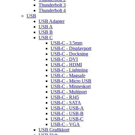
Thunderbolt 3
Thunderbolt 4
USB
USB Adapter
USB A
USB B
USB C
USB-C - 3.5mm
USB-C - Displayport
USB-C - Dockning
USB-C - DVI
USB-C - HDMI
USB-C - Lightning
USB-C - Magsafe
USB-C - Micro USB
USB-C - Minneskort
USB-C - Multiport
USB-C - RJ45
USB-C - SATA
USB-C - USB-A
USB-C - USB-B
USB-C - USB-C
USB-C - VGA
USB Grafikkort