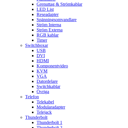
Grenuttag & Strömkablar
LED List
Reseadapter
Spänningsomvandlare
Ström Interna
Ström Externa
RGB kablar
Timer
Switchboxar
USB
DVI
HDMI
Komponentvideo
KVM
VGA
Datordelare
Switchkablar
Övriga
Telefon
Telekabel
Modularadapter
Telejack
Thunderbolt
Thunderbolt 1
Thunderbolt 2