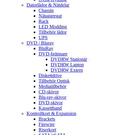
Datorlådor & Nätdelar
Chassin
Nätaggregat
Rack
LED Modding
Tillbehör lådor
UPS
DVD / Bluray
BluRay
DVD-brännare
DVDRW Stationär
DVDRW Laptop
DVDRW Extern
Diskettdrive
Tillbehör Optisk
Mediatillbehör
CD-skivor
Blu-ray-skivor
DVD-skivor
Kassettband
Kontrollkort & Expansion
Brackets
Firewire
Riserkort