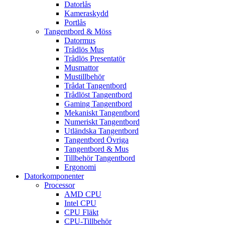
Datorlås
Kameraskydd
Portlås
Tangentbord & Möss
Datormus
Trådlös Mus
Trådlös Presentatör
Musmattor
Mustillbehör
Trådat Tangentbord
Trådlöst Tangentbord
Gaming Tangentbord
Mekaniskt Tangentbord
Numeriskt Tangentbord
Utländska Tangentbord
Tangentbord Övriga
Tangentbord & Mus
Tillbehör Tangentbord
Ergonomi
Datorkomponenter
Processor
AMD CPU
Intel CPU
CPU Fläkt
CPU-Tillbehör