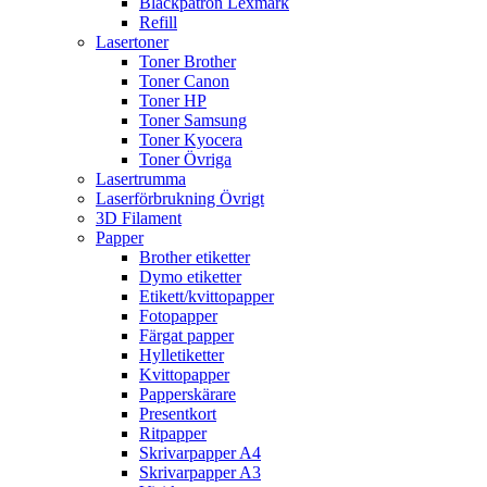
Bläckpatron Lexmark
Refill
Lasertoner
Toner Brother
Toner Canon
Toner HP
Toner Samsung
Toner Kyocera
Toner Övriga
Lasertrumma
Laserförbrukning Övrigt
3D Filament
Papper
Brother etiketter
Dymo etiketter
Etikett/kvittopapper
Fotopapper
Färgat papper
Hylletiketter
Kvittopapper
Papperskärare
Presentkort
Ritpapper
Skrivarpapper A4
Skrivarpapper A3