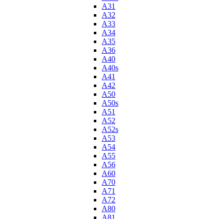
A31
A32
A33
A34
A35
A36
A40
A40s
A41
A42
A50
A50s
A51
A52
A52s
A53
A54
A55
A56
A60
A70
A71
A72
A80
A81