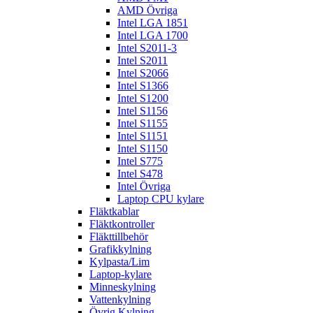
AMD Övriga
Intel LGA 1851
Intel LGA 1700
Intel S2011-3
Intel S2011
Intel S2066
Intel S1366
Intel S1200
Intel S1156
Intel S1155
Intel S1151
Intel S1150
Intel S775
Intel S478
Intel Övriga
Laptop CPU kylare
Fläktkablar
Fläktkontroller
Fläkttillbehör
Grafikkylning
Kylpasta/Lim
Laptop-kylare
Minneskylning
Vattenkylning
Övrig Kylning