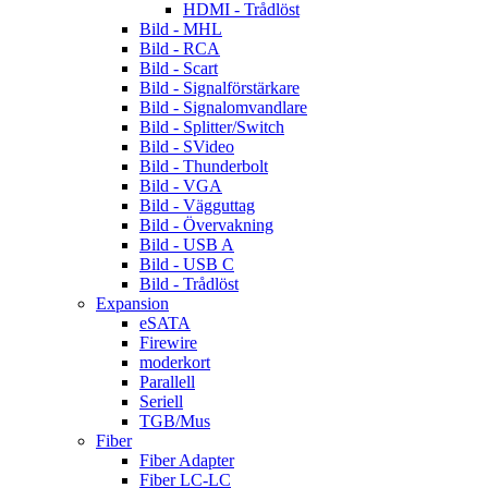
HDMI - Trådlöst
Bild - MHL
Bild - RCA
Bild - Scart
Bild - Signalförstärkare
Bild - Signalomvandlare
Bild - Splitter/Switch
Bild - SVideo
Bild - Thunderbolt
Bild - VGA
Bild - Vägguttag
Bild - Övervakning
Bild - USB A
Bild - USB C
Bild - Trådlöst
Expansion
eSATA
Firewire
moderkort
Parallell
Seriell
TGB/Mus
Fiber
Fiber Adapter
Fiber LC-LC