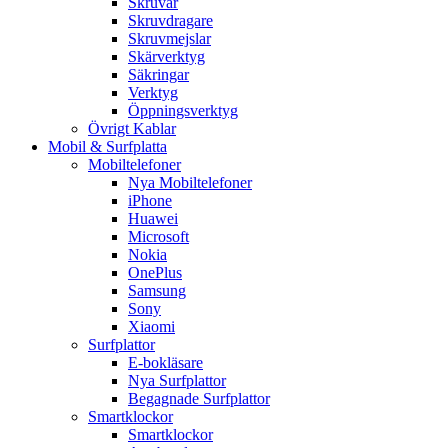
Skruvar
Skruvdragare
Skruvmejslar
Skärverktyg
Säkringar
Verktyg
Öppningsverktyg
Övrigt Kablar
Mobil & Surfplatta
Mobiltelefoner
Nya Mobiltelefoner
iPhone
Huawei
Microsoft
Nokia
OnePlus
Samsung
Sony
Xiaomi
Surfplattor
E-bokläsare
Nya Surfplattor
Begagnade Surfplattor
Smartklockor
Smartklockor