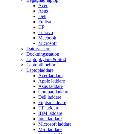
Begagnad laptop
Acer
Asus
Dell
Fujitsu
HP
Lenovo
Macbook
Microsoft
Datorväskor
Dockningsstation
Laptopkylare & Stöd
Laptoptillbehör
Laptopladdare
Acer laddare
Apple laddare
Asus laddare
Compaq laddare
Dell laddare
Fujitsu laddare
HP laddare
IBM laddare
Intel laddare
Microsoft laddare
MSI laddare