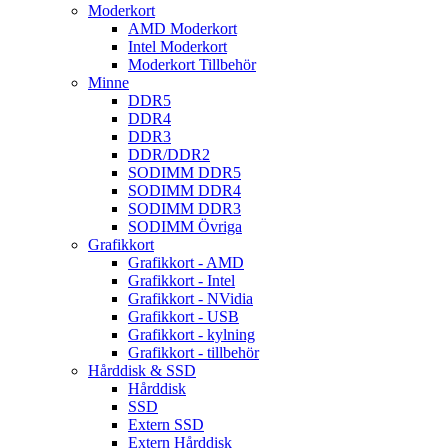
Moderkort
AMD Moderkort
Intel Moderkort
Moderkort Tillbehör
Minne
DDR5
DDR4
DDR3
DDR/DDR2
SODIMM DDR5
SODIMM DDR4
SODIMM DDR3
SODIMM Övriga
Grafikkort
Grafikkort - AMD
Grafikkort - Intel
Grafikkort - NVidia
Grafikkort - USB
Grafikkort - kylning
Grafikkort - tillbehör
Hårddisk & SSD
Hårddisk
SSD
Extern SSD
Extern Hårddisk