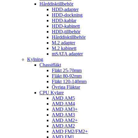
Hårddisktillbehör
HDD-adapter
HDD-dockning
HDD-kablar
HDD-kabinett
HDD-tillbehör
Hårddisktillbehör
M.2 adapter
M.2 kabinett
mSATA adapter
Kylning
Chassifläkt
Fläkt 25-70mm
Fläkt 80-92mm
Fläkt 120-140mm
Övriga Fläktar
CPU Kylare
AMD AM5
AMD AM4
AMD AM3+
AMD AM3
AMD AM2+
AMD AM2
AMD FM2/FM2+
AMD FM1