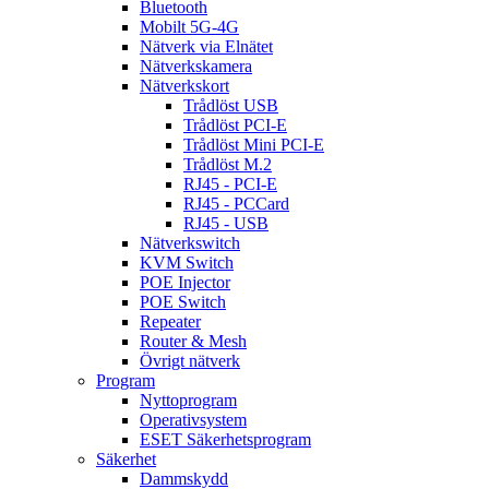
Bluetooth
Mobilt 5G-4G
Nätverk via Elnätet
Nätverkskamera
Nätverkskort
Trådlöst USB
Trådlöst PCI-E
Trådlöst Mini PCI-E
Trådlöst M.2
RJ45 - PCI-E
RJ45 - PCCard
RJ45 - USB
Nätverkswitch
KVM Switch
POE Injector
POE Switch
Repeater
Router & Mesh
Övrigt nätverk
Program
Nyttoprogram
Operativsystem
ESET Säkerhetsprogram
Säkerhet
Dammskydd