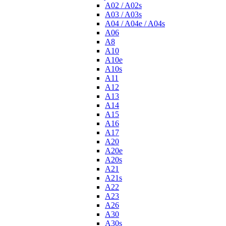
A02 / A02s
A03 / A03s
A04 / A04e / A04s
A06
A8
A10
A10e
A10s
A11
A12
A13
A14
A15
A16
A17
A20
A20e
A20s
A21
A21s
A22
A23
A26
A30
A30s