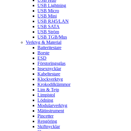
USB Hub
USB Lightning
USB Micro
USB Mini
USB RJ45/LAN
USB SATA
USB Ström
USB TGB/Mus
Verktyg & Material
Batteritestare
Borste
ESD
Förstoringsglas
Insexnycklar
Kabeltestare
Klockverktyg
Krokodilklämmor
Lim & Tejp
Limpistol
Lödning
Modularverktyg
Mätinstrument
Pincetter
Rengöring
Skiftnycklar