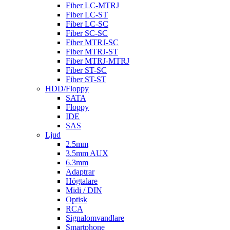
Fiber LC-MTRJ
Fiber LC-ST
Fiber LC-SC
Fiber SC-SC
Fiber MTRJ-SC
Fiber MTRJ-ST
Fiber MTRJ-MTRJ
Fiber ST-SC
Fiber ST-ST
HDD/Floppy
SATA
Floppy
IDE
SAS
Ljud
2.5mm
3.5mm AUX
6.3mm
Adaptrar
Högtalare
Midi / DIN
Optisk
RCA
Signalomvandlare
Smartphone