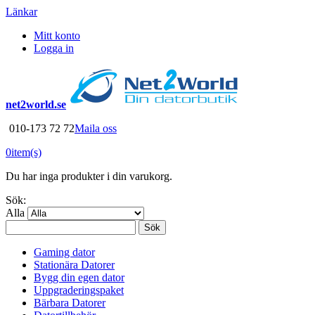
Länkar
Mitt konto
Logga in
net2world.se
010-173 72 72
Maila oss
0
item(s)
Du har inga produkter i din varukorg.
Sök:
Alla
Sök
Gaming dator
Stationära Datorer
Bygg din egen dator
Uppgraderingspaket
Bärbara Datorer