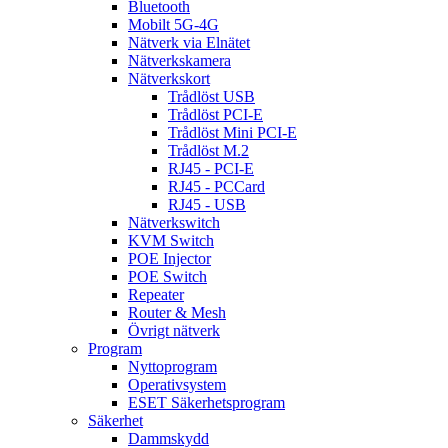
Bluetooth
Mobilt 5G-4G
Nätverk via Elnätet
Nätverkskamera
Nätverkskort
Trådlöst USB
Trådlöst PCI-E
Trådlöst Mini PCI-E
Trådlöst M.2
RJ45 - PCI-E
RJ45 - PCCard
RJ45 - USB
Nätverkswitch
KVM Switch
POE Injector
POE Switch
Repeater
Router & Mesh
Övrigt nätverk
Program
Nyttoprogram
Operativsystem
ESET Säkerhetsprogram
Säkerhet
Dammskydd