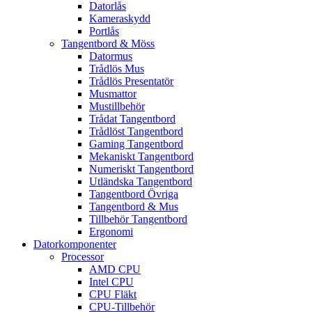
Datorlås
Kameraskydd
Portlås
Tangentbord & Möss
Datormus
Trådlös Mus
Trådlös Presentatör
Musmattor
Mustillbehör
Trådat Tangentbord
Trådlöst Tangentbord
Gaming Tangentbord
Mekaniskt Tangentbord
Numeriskt Tangentbord
Utländska Tangentbord
Tangentbord Övriga
Tangentbord & Mus
Tillbehör Tangentbord
Ergonomi
Datorkomponenter
Processor
AMD CPU
Intel CPU
CPU Fläkt
CPU-Tillbehör