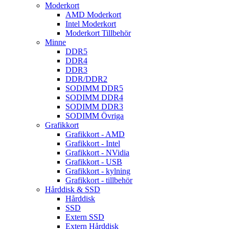
Moderkort
AMD Moderkort
Intel Moderkort
Moderkort Tillbehör
Minne
DDR5
DDR4
DDR3
DDR/DDR2
SODIMM DDR5
SODIMM DDR4
SODIMM DDR3
SODIMM Övriga
Grafikkort
Grafikkort - AMD
Grafikkort - Intel
Grafikkort - NVidia
Grafikkort - USB
Grafikkort - kylning
Grafikkort - tillbehör
Hårddisk & SSD
Hårddisk
SSD
Extern SSD
Extern Hårddisk