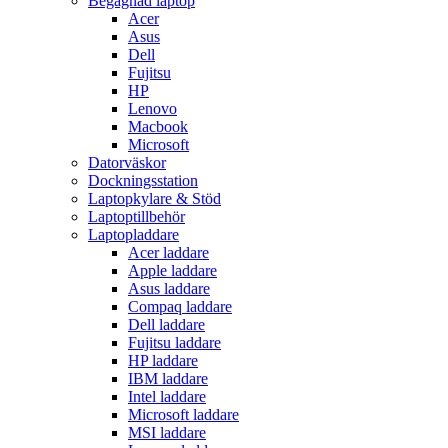
Begagnad laptop
Acer
Asus
Dell
Fujitsu
HP
Lenovo
Macbook
Microsoft
Datorväskor
Dockningsstation
Laptopkylare & Stöd
Laptoptillbehör
Laptopladdare
Acer laddare
Apple laddare
Asus laddare
Compaq laddare
Dell laddare
Fujitsu laddare
HP laddare
IBM laddare
Intel laddare
Microsoft laddare
MSI laddare