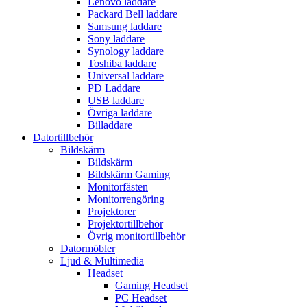
Lenovo laddare
Packard Bell laddare
Samsung laddare
Sony laddare
Synology laddare
Toshiba laddare
Universal laddare
PD Laddare
USB laddare
Övriga laddare
Billaddare
Datortillbehör
Bildskärm
Bildskärm
Bildskärm Gaming
Monitorfästen
Monitorrengöring
Projektorer
Projektortillbehör
Övrig monitortillbehör
Datormöbler
Ljud & Multimedia
Headset
Gaming Headset
PC Headset