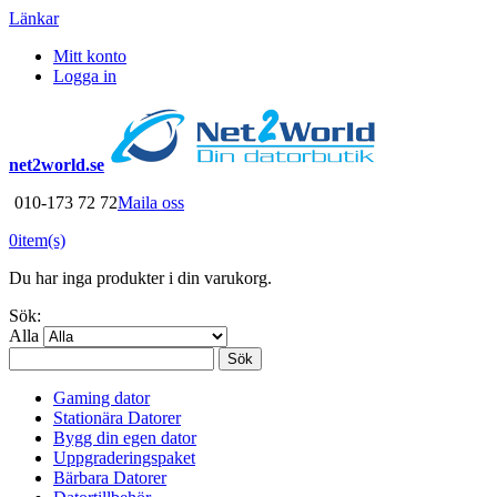
Länkar
Mitt konto
Logga in
net2world.se
010-173 72 72
Maila oss
0
item(s)
Du har inga produkter i din varukorg.
Sök:
Alla
Sök
Gaming dator
Stationära Datorer
Bygg din egen dator
Uppgraderingspaket
Bärbara Datorer