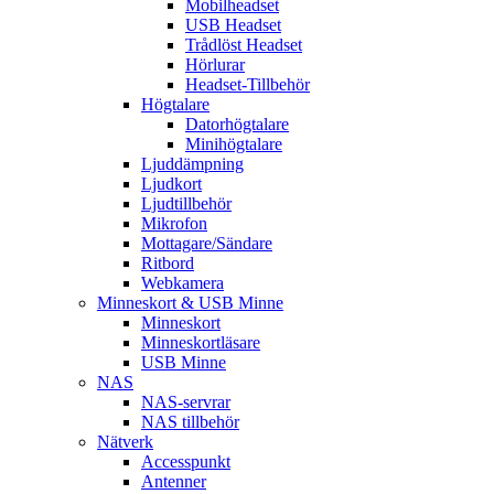
Mobilheadset
USB Headset
Trådlöst Headset
Hörlurar
Headset-Tillbehör
Högtalare
Datorhögtalare
Minihögtalare
Ljuddämpning
Ljudkort
Ljudtillbehör
Mikrofon
Mottagare/Sändare
Ritbord
Webkamera
Minneskort & USB Minne
Minneskort
Minneskortläsare
USB Minne
NAS
NAS-servrar
NAS tillbehör
Nätverk
Accesspunkt
Antenner