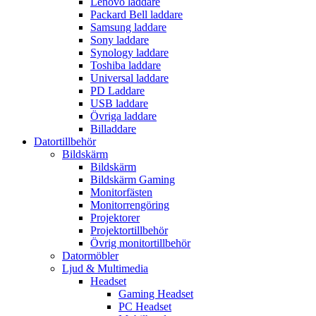
Lenovo laddare
Packard Bell laddare
Samsung laddare
Sony laddare
Synology laddare
Toshiba laddare
Universal laddare
PD Laddare
USB laddare
Övriga laddare
Billaddare
Datortillbehör
Bildskärm
Bildskärm
Bildskärm Gaming
Monitorfästen
Monitorrengöring
Projektorer
Projektortillbehör
Övrig monitortillbehör
Datormöbler
Ljud & Multimedia
Headset
Gaming Headset
PC Headset