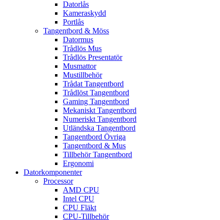
Datorlås
Kameraskydd
Portlås
Tangentbord & Möss
Datormus
Trådlös Mus
Trådlös Presentatör
Musmattor
Mustillbehör
Trådat Tangentbord
Trådlöst Tangentbord
Gaming Tangentbord
Mekaniskt Tangentbord
Numeriskt Tangentbord
Utländska Tangentbord
Tangentbord Övriga
Tangentbord & Mus
Tillbehör Tangentbord
Ergonomi
Datorkomponenter
Processor
AMD CPU
Intel CPU
CPU Fläkt
CPU-Tillbehör