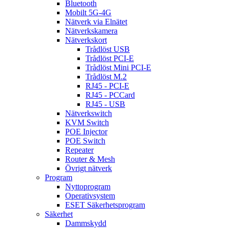
Bluetooth
Mobilt 5G-4G
Nätverk via Elnätet
Nätverkskamera
Nätverkskort
Trådlöst USB
Trådlöst PCI-E
Trådlöst Mini PCI-E
Trådlöst M.2
RJ45 - PCI-E
RJ45 - PCCard
RJ45 - USB
Nätverkswitch
KVM Switch
POE Injector
POE Switch
Repeater
Router & Mesh
Övrigt nätverk
Program
Nyttoprogram
Operativsystem
ESET Säkerhetsprogram
Säkerhet
Dammskydd