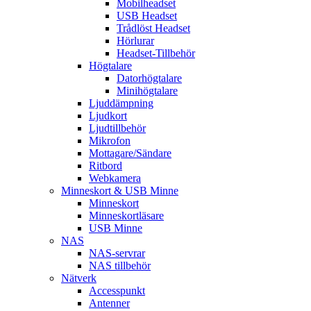
Mobilheadset
USB Headset
Trådlöst Headset
Hörlurar
Headset-Tillbehör
Högtalare
Datorhögtalare
Minihögtalare
Ljuddämpning
Ljudkort
Ljudtillbehör
Mikrofon
Mottagare/Sändare
Ritbord
Webkamera
Minneskort & USB Minne
Minneskort
Minneskortläsare
USB Minne
NAS
NAS-servrar
NAS tillbehör
Nätverk
Accesspunkt
Antenner