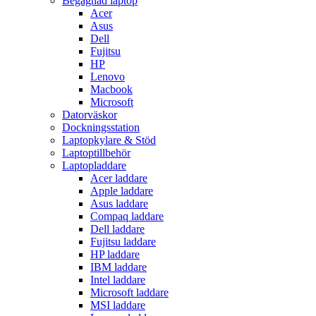
Begagnad laptop
Acer
Asus
Dell
Fujitsu
HP
Lenovo
Macbook
Microsoft
Datorväskor
Dockningsstation
Laptopkylare & Stöd
Laptoptillbehör
Laptopladdare
Acer laddare
Apple laddare
Asus laddare
Compaq laddare
Dell laddare
Fujitsu laddare
HP laddare
IBM laddare
Intel laddare
Microsoft laddare
MSI laddare