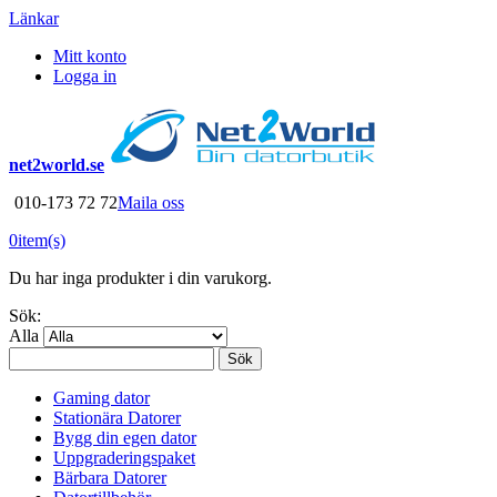
Länkar
Mitt konto
Logga in
net2world.se
010-173 72 72
Maila oss
0
item(s)
Du har inga produkter i din varukorg.
Sök:
Alla
Sök
Gaming dator
Stationära Datorer
Bygg din egen dator
Uppgraderingspaket
Bärbara Datorer