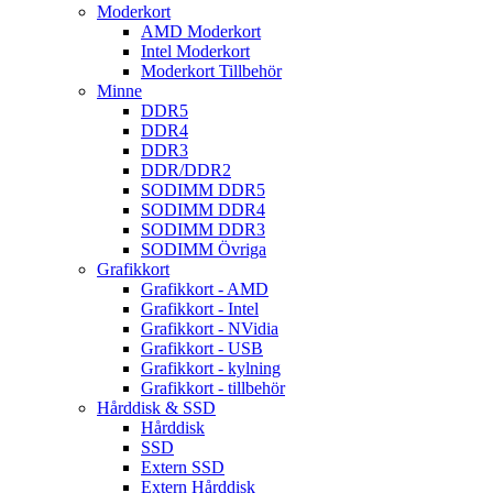
Moderkort
AMD Moderkort
Intel Moderkort
Moderkort Tillbehör
Minne
DDR5
DDR4
DDR3
DDR/DDR2
SODIMM DDR5
SODIMM DDR4
SODIMM DDR3
SODIMM Övriga
Grafikkort
Grafikkort - AMD
Grafikkort - Intel
Grafikkort - NVidia
Grafikkort - USB
Grafikkort - kylning
Grafikkort - tillbehör
Hårddisk & SSD
Hårddisk
SSD
Extern SSD
Extern Hårddisk