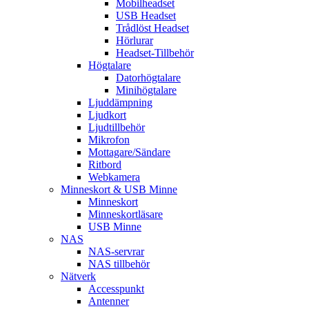
Mobilheadset
USB Headset
Trådlöst Headset
Hörlurar
Headset-Tillbehör
Högtalare
Datorhögtalare
Minihögtalare
Ljuddämpning
Ljudkort
Ljudtillbehör
Mikrofon
Mottagare/Sändare
Ritbord
Webkamera
Minneskort & USB Minne
Minneskort
Minneskortläsare
USB Minne
NAS
NAS-servrar
NAS tillbehör
Nätverk
Accesspunkt
Antenner