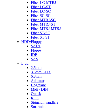
Fiber LC-MTRJ
Fiber LC-ST
Fiber LC-SC
Fiber SC-SC
Fiber MTRJ-SC
Fiber MTRJ-ST
Fiber MTRJ-MTRJ
Fiber ST-SC
Fiber ST-ST
HDD/Floppy
SATA
Floppy
IDE
SAS
Ljud
2.5mm
3.5mm AUX
6.3mm
Adaptrar
Högtalare
Midi / DIN
Optisk
RCA
Signalomvandlare
Smartphone