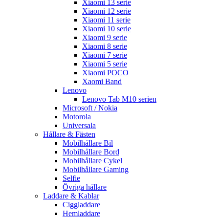
Xiaomi 13 serie
Xiaomi 12 serie
Xiaomi 11 serie
Xiaomi 10 serie
Xiaomi 9 serie
Xiaomi 8 serie
Xiaomi 7 serie
Xiaomi 5 serie
Xiaomi POCO
Xaomi Band
Lenovo
Lenovo Tab M10 serien
Microsoft / Nokia
Motorola
Universala
Hållare & Fästen
Mobilhållare Bil
Mobilhållare Bord
Mobilhållare Cykel
Mobilhållare Gaming
Selfie
Övriga hållare
Laddare & Kablar
Ciggladdare
Hemladdare