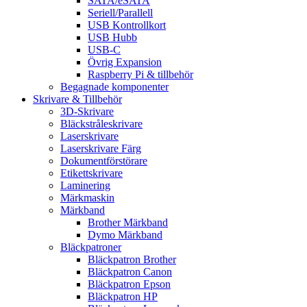
SATA/eSATA
Seriell/Parallell
USB Kontrollkort
USB Hubb
USB-C
Övrig Expansion
Raspberry Pi & tillbehör
Begagnade komponenter
Skrivare & Tillbehör
3D-Skrivare
Bläckstråleskrivare
Laserskrivare
Laserskrivare Färg
Dokumentförstörare
Etikettskrivare
Laminering
Märkmaskin
Märkband
Brother Märkband
Dymo Märkband
Bläckpatroner
Bläckpatron Brother
Bläckpatron Canon
Bläckpatron Epson
Bläckpatron HP