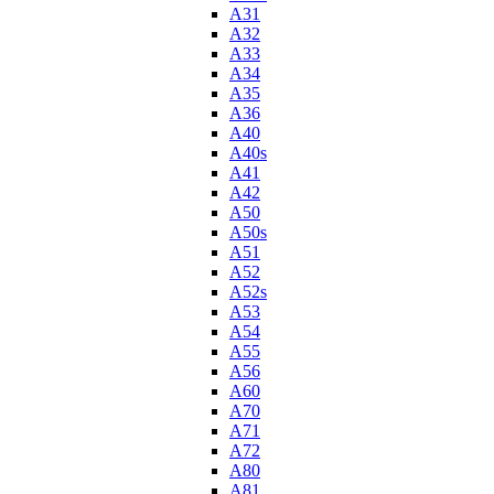
A31
A32
A33
A34
A35
A36
A40
A40s
A41
A42
A50
A50s
A51
A52
A52s
A53
A54
A55
A56
A60
A70
A71
A72
A80
A81