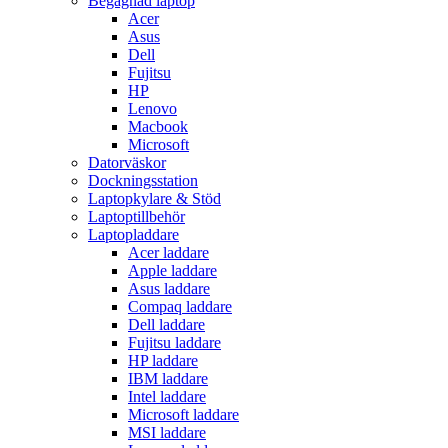
Begagnad laptop
Acer
Asus
Dell
Fujitsu
HP
Lenovo
Macbook
Microsoft
Datorväskor
Dockningsstation
Laptopkylare & Stöd
Laptoptillbehör
Laptopladdare
Acer laddare
Apple laddare
Asus laddare
Compaq laddare
Dell laddare
Fujitsu laddare
HP laddare
IBM laddare
Intel laddare
Microsoft laddare
MSI laddare