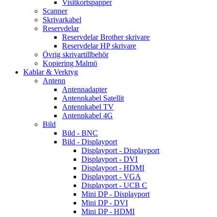
Visitkortspapper
Scanner
Skrivarkabel
Reservdelar
Reservdelar Brother skrivare
Reservdelar HP skrivare
Övrig skrivartillbehör
Kopiering Malmö
Kablar & Verktyg
Antenn
Antennadapter
Antennkabel Satellit
Antennkabel TV
Antennkabel 4G
Bild
Bild - BNC
Bild - Displayport
Displayport - Displayport
Displayport - DVI
Displayport - HDMI
Displayport - VGA
Displayport - UCB C
Mini DP - Displayport
Mini DP - DVI
Mini DP - HDMI