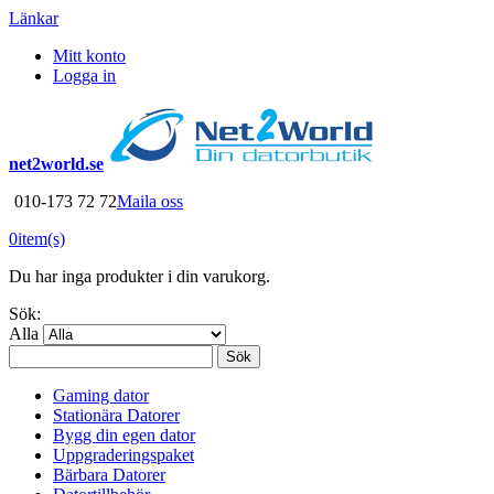
Länkar
Mitt konto
Logga in
net2world.se
010-173 72 72
Maila oss
0
item(s)
Du har inga produkter i din varukorg.
Sök:
Alla
Sök
Gaming dator
Stationära Datorer
Bygg din egen dator
Uppgraderingspaket
Bärbara Datorer