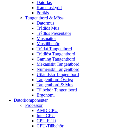
Datorlås
Kameraskydd
Portlås
Tangentbord & Möss
Datormus
Trådlös Mus
Trådlös Presentatör
Musmattor
Mustillbehör
Trådat Tangentbord
Trådlöst Tangentbord
Gaming Tangentbord
Mekaniskt Tangentbord
Numeriskt Tangentbord
Utländska Tangentbord
Tangentbord Övriga
Tangentbord & Mus
Tillbehör Tangentbord
Ergonomi
Datorkomponenter
Processor
AMD CPU
Intel CPU
CPU Fläkt
CPU-Tillbehör