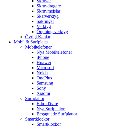
Skruvar
Skruvdragare
Skruvmejslar
Skärverktyg
Säkringar
Verktyg
Öppningsverktyg
Övrigt Kablar
Mobil & Surfplatta
Mobiltelefoner
Nya Mobiltelefoner
iPhone
Huawei
Microsoft
Nokia
OnePlus
Samsung
Sony
Xiaomi
Surfplattor
E-bokläsare
Nya Surfplattor
Begagnade Surfplattor
Smartklockor
Smartklockor