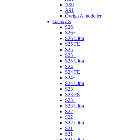
A90
A91
Övriga A modeller
Galaxy S
S26
S26+
S26 Ultra
S25 FE
S25
S25+
S25 Ultra
S24
S24 FE
S24+
S24 Ultra
S23
S23 FE
S23+
S23 Ultra
S22
S22+
S22 Ultra
S21
S21+
S21 Ultra