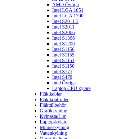
AMD Övriga
Intel LGA 1851
Intel LGA 1700
Intel S2011-3
Intel S2011
Intel S2066
Intel S1366
Intel S1200
Intel S1156
Intel S1155
Intel S1151
Intel S1150
Intel S775
Intel S478
Intel Övriga
Laptop CPU kylare
Fläktkablar
Fläktkontroller
Fläkttillbehör
Grafikkylning
Kylpasta/Lim
Laptop-kylare
Minneskylning
Vattenkylning
Övrig Kylning