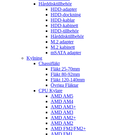
Hårddisktillbehör
HDD-adapter
HDD-dockning
HDD-kablar
HDD-kabinett
HDD-tillbehör
Hårddisktillbehör
M.2 adapter
M.2 kabinett
mSATA adapter
Kylning
Chassifläkt
Fläkt 25-70mm
Fläkt 80-92mm
Fläkt 120-140mm
Övriga Fläktar
CPU Kylare
AMD AM5
AMD AM4
AMD AM3+
AMD AM3
AMD AM2+
AMD AM2
AMD FM2/FM2+
AMD FM1