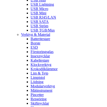
USB Hub
USB Lightning
USB Micro
USB Mini
USB RJ45/LAN
USB SATA
USB Ström
USB TGB/Mus
Verktyg & Material
Batteritestare
Borste
ESD
Förstoringsglas
Insexnycklar
Kabeltestare
Klockverktyg
Krokodilklämmor
Lim & Tejp
Limpistol
Lödning
Modularverktyg
Mätinstrument
Pincetter
Rengöring
Skiftnycklar