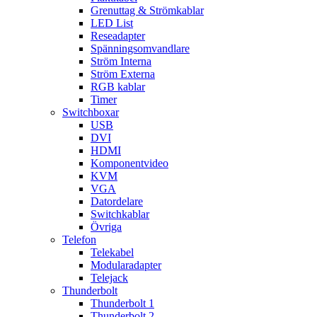
Grenuttag & Strömkablar
LED List
Reseadapter
Spänningsomvandlare
Ström Interna
Ström Externa
RGB kablar
Timer
Switchboxar
USB
DVI
HDMI
Komponentvideo
KVM
VGA
Datordelare
Switchkablar
Övriga
Telefon
Telekabel
Modularadapter
Telejack
Thunderbolt
Thunderbolt 1
Thunderbolt 2