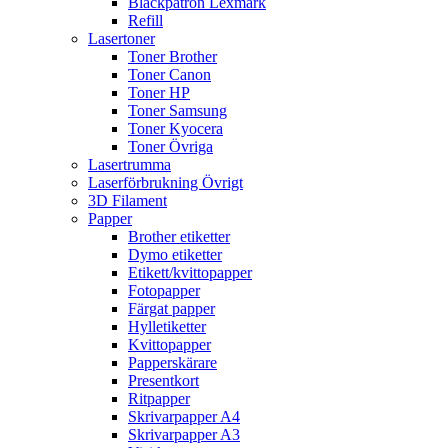
Bläckpatron Lexmark
Refill
Lasertoner
Toner Brother
Toner Canon
Toner HP
Toner Samsung
Toner Kyocera
Toner Övriga
Lasertrumma
Laserförbrukning Övrigt
3D Filament
Papper
Brother etiketter
Dymo etiketter
Etikett/kvittopapper
Fotopapper
Färgat papper
Hylletiketter
Kvittopapper
Papperskärare
Presentkort
Ritpapper
Skrivarpapper A4
Skrivarpapper A3