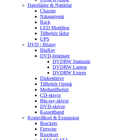
Datorlådor & Nätdelar
Chassin
Nätaggregat
Rack
LED Modding
Tillbehör lådor
UPS
DVD / Bluray
BluRay
DVD-brännare
DVDRW Stationär
DVDRW Laptop
DVDRW Extern
Diskettdrive
Tillbehör Optisk
Mediatillbehör
CD-skivor
Blu-ray-skivor
DVD-skivor
Kassettband
Kontrollkort & Expansion
Brackets
Firewire
Riserkort