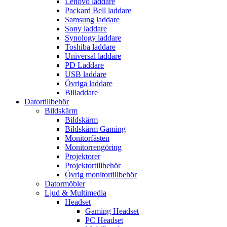
Lenovo laddare
Packard Bell laddare
Samsung laddare
Sony laddare
Synology laddare
Toshiba laddare
Universal laddare
PD Laddare
USB laddare
Övriga laddare
Billaddare
Datortillbehör
Bildskärm
Bildskärm
Bildskärm Gaming
Monitorfästen
Monitorrengöring
Projektorer
Projektortillbehör
Övrig monitortillbehör
Datormöbler
Ljud & Multimedia
Headset
Gaming Headset
PC Headset