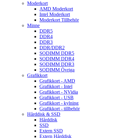
Moderkort
AMD Moderkort
Intel Moderkort
Moderkort Tillbehör
Minne
DDR5
DDR4
DDR3
DDR/DDR2
SODIMM DDR5
SODIMM DDR4
SODIMM DDR3
SODIMM Övriga
Grafikkort
Grafikkort - AMD
Grafikkort - Intel
Grafikkort - NVidia
Grafikkort - USB
Grafikkort - kylning
Grafikkort - tillbehör
Hårddisk & SSD
Hårddisk
SSD
Extern SSD
Extern Hårddisk