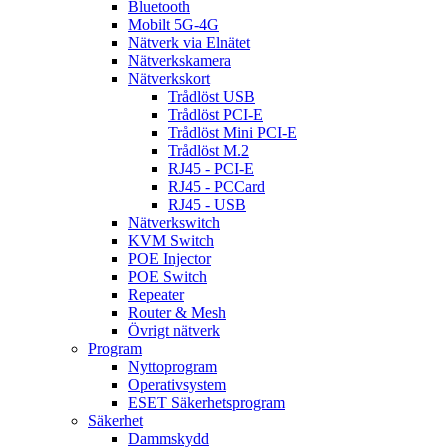
Bluetooth
Mobilt 5G-4G
Nätverk via Elnätet
Nätverkskamera
Nätverkskort
Trådlöst USB
Trådlöst PCI-E
Trådlöst Mini PCI-E
Trådlöst M.2
RJ45 - PCI-E
RJ45 - PCCard
RJ45 - USB
Nätverkswitch
KVM Switch
POE Injector
POE Switch
Repeater
Router & Mesh
Övrigt nätverk
Program
Nyttoprogram
Operativsystem
ESET Säkerhetsprogram
Säkerhet
Dammskydd