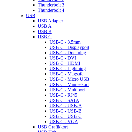
Thunderbolt 3
Thunderbolt 4
USB
USB Adapter
USB A
USB B
USB C
USB-C - 3.5mm
USB-C - Displayport
USB-C - Dockning
USB-C - DVI
USB-C - HDMI
USB-C - Lightning
USB-C - Magsafe
USB-C - Micro USB
USB-C - Minneskort
USB-C - Multiport
USB-C - RJ45
USB-C - SATA
USB-C - USB-A
USB-C - USB-B
USB-C - USB-C
USB-C - VGA
USB Grafikkort