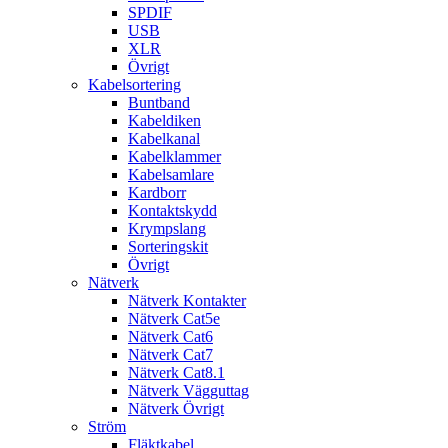
SPDIF
USB
XLR
Övrigt
Kabelsortering
Buntband
Kabeldiken
Kabelkanal
Kabelklammer
Kabelsamlare
Kardborr
Kontaktskydd
Krympslang
Sorteringskit
Övrigt
Nätverk
Nätverk Kontakter
Nätverk Cat5e
Nätverk Cat6
Nätverk Cat7
Nätverk Cat8.1
Nätverk Vägguttag
Nätverk Övrigt
Ström
Fläktkabel