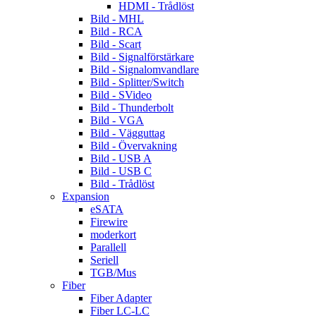
HDMI - Trådlöst
Bild - MHL
Bild - RCA
Bild - Scart
Bild - Signalförstärkare
Bild - Signalomvandlare
Bild - Splitter/Switch
Bild - SVideo
Bild - Thunderbolt
Bild - VGA
Bild - Vägguttag
Bild - Övervakning
Bild - USB A
Bild - USB C
Bild - Trådlöst
Expansion
eSATA
Firewire
moderkort
Parallell
Seriell
TGB/Mus
Fiber
Fiber Adapter
Fiber LC-LC