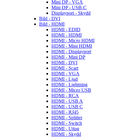
Mini DP - VGA
Mini DP - USB-C
Displayport - Skydd
Bild - DVI
Bild - HDMI
HDMI - EDID
HDMI - HDMI
HDMI - Micro HDMI
HDMI - Mini HDMI
HDMI - Displayport
HDMI - Mini DP
HDMI - DVI
HDMI - Scart
HDMI - VGA
HDMI - Ljud
HDMI - Lightning
HDMI - Micro USB
HDMI - RCA
HDMI - USB A
HDMI - USB C
HDMI - RJ45
HDMI - Splitter
HDMI - Switch
HDMI - Uttag
HDMI - Skydd