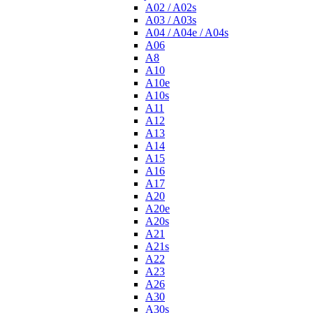
A02 / A02s
A03 / A03s
A04 / A04e / A04s
A06
A8
A10
A10e
A10s
A11
A12
A13
A14
A15
A16
A17
A20
A20e
A20s
A21
A21s
A22
A23
A26
A30
A30s