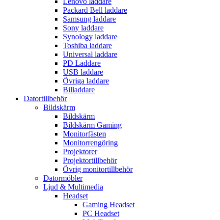
Lenovo laddare
Packard Bell laddare
Samsung laddare
Sony laddare
Synology laddare
Toshiba laddare
Universal laddare
PD Laddare
USB laddare
Övriga laddare
Billaddare
Datortillbehör
Bildskärm
Bildskärm
Bildskärm Gaming
Monitorfästen
Monitorrengöring
Projektorer
Projektortillbehör
Övrig monitortillbehör
Datormöbler
Ljud & Multimedia
Headset
Gaming Headset
PC Headset