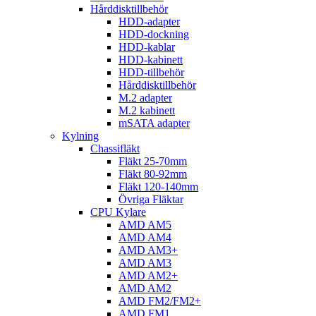
Hårddisktillbehör
HDD-adapter
HDD-dockning
HDD-kablar
HDD-kabinett
HDD-tillbehör
Hårddisktillbehör
M.2 adapter
M.2 kabinett
mSATA adapter
Kylning
Chassifläkt
Fläkt 25-70mm
Fläkt 80-92mm
Fläkt 120-140mm
Övriga Fläktar
CPU Kylare
AMD AM5
AMD AM4
AMD AM3+
AMD AM3
AMD AM2+
AMD AM2
AMD FM2/FM2+
AMD FM1