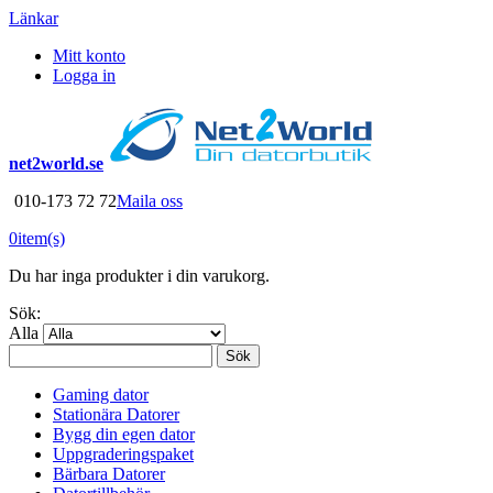
Länkar
Mitt konto
Logga in
net2world.se
010-173 72 72
Maila oss
0
item(s)
Du har inga produkter i din varukorg.
Sök:
Alla
Sök
Gaming dator
Stationära Datorer
Bygg din egen dator
Uppgraderingspaket
Bärbara Datorer