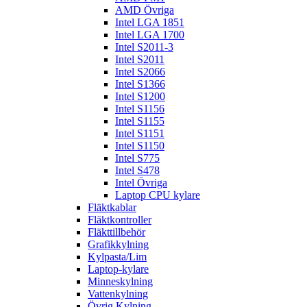
AMD Övriga
Intel LGA 1851
Intel LGA 1700
Intel S2011-3
Intel S2011
Intel S2066
Intel S1366
Intel S1200
Intel S1156
Intel S1155
Intel S1151
Intel S1150
Intel S775
Intel S478
Intel Övriga
Laptop CPU kylare
Fläktkablar
Fläktkontroller
Fläkttillbehör
Grafikkylning
Kylpasta/Lim
Laptop-kylare
Minneskylning
Vattenkylning
Övrig Kylning