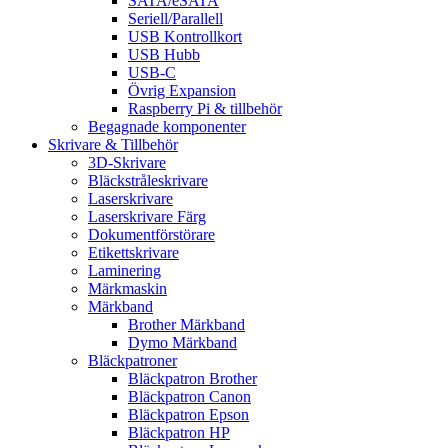
SATA/eSATA
Seriell/Parallell
USB Kontrollkort
USB Hubb
USB-C
Övrig Expansion
Raspberry Pi & tillbehör
Begagnade komponenter
Skrivare & Tillbehör
3D-Skrivare
Bläckstråleskrivare
Laserskrivare
Laserskrivare Färg
Dokumentförstörare
Etikettskrivare
Laminering
Märkmaskin
Märkband
Brother Märkband
Dymo Märkband
Bläckpatroner
Bläckpatron Brother
Bläckpatron Canon
Bläckpatron Epson
Bläckpatron HP