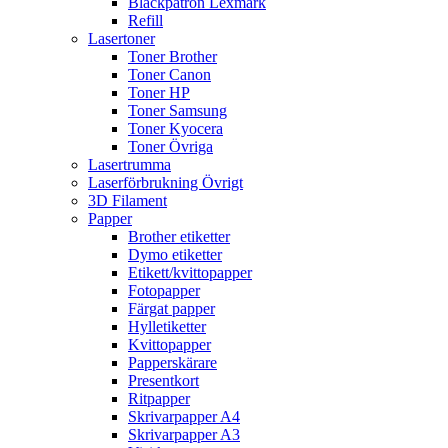
Bläckpatron Lexmark
Refill
Lasertoner
Toner Brother
Toner Canon
Toner HP
Toner Samsung
Toner Kyocera
Toner Övriga
Lasertrumma
Laserförbrukning Övrigt
3D Filament
Papper
Brother etiketter
Dymo etiketter
Etikett/kvittopapper
Fotopapper
Färgat papper
Hylletiketter
Kvittopapper
Papperskärare
Presentkort
Ritpapper
Skrivarpapper A4
Skrivarpapper A3