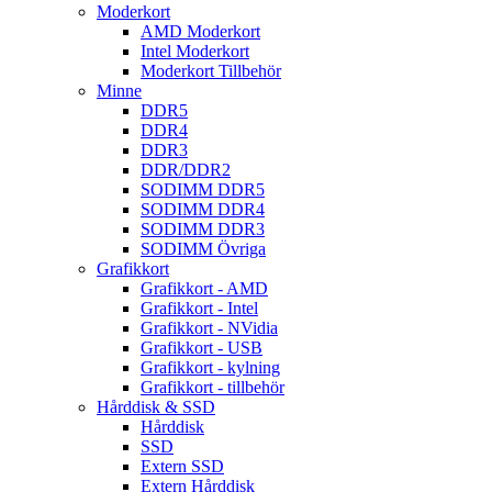
Moderkort
AMD Moderkort
Intel Moderkort
Moderkort Tillbehör
Minne
DDR5
DDR4
DDR3
DDR/DDR2
SODIMM DDR5
SODIMM DDR4
SODIMM DDR3
SODIMM Övriga
Grafikkort
Grafikkort - AMD
Grafikkort - Intel
Grafikkort - NVidia
Grafikkort - USB
Grafikkort - kylning
Grafikkort - tillbehör
Hårddisk & SSD
Hårddisk
SSD
Extern SSD
Extern Hårddisk