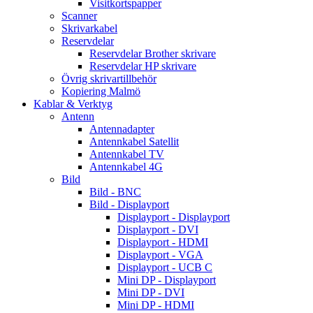
Visitkortspapper
Scanner
Skrivarkabel
Reservdelar
Reservdelar Brother skrivare
Reservdelar HP skrivare
Övrig skrivartillbehör
Kopiering Malmö
Kablar & Verktyg
Antenn
Antennadapter
Antennkabel Satellit
Antennkabel TV
Antennkabel 4G
Bild
Bild - BNC
Bild - Displayport
Displayport - Displayport
Displayport - DVI
Displayport - HDMI
Displayport - VGA
Displayport - UCB C
Mini DP - Displayport
Mini DP - DVI
Mini DP - HDMI