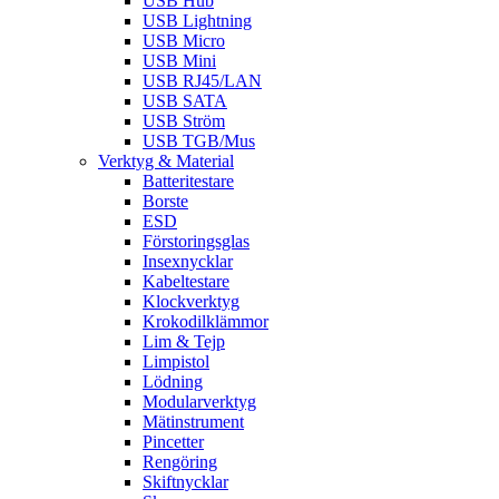
USB Hub
USB Lightning
USB Micro
USB Mini
USB RJ45/LAN
USB SATA
USB Ström
USB TGB/Mus
Verktyg & Material
Batteritestare
Borste
ESD
Förstoringsglas
Insexnycklar
Kabeltestare
Klockverktyg
Krokodilklämmor
Lim & Tejp
Limpistol
Lödning
Modularverktyg
Mätinstrument
Pincetter
Rengöring
Skiftnycklar