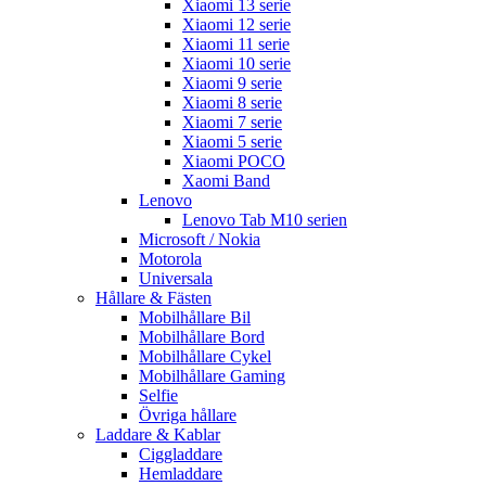
Xiaomi 13 serie
Xiaomi 12 serie
Xiaomi 11 serie
Xiaomi 10 serie
Xiaomi 9 serie
Xiaomi 8 serie
Xiaomi 7 serie
Xiaomi 5 serie
Xiaomi POCO
Xaomi Band
Lenovo
Lenovo Tab M10 serien
Microsoft / Nokia
Motorola
Universala
Hållare & Fästen
Mobilhållare Bil
Mobilhållare Bord
Mobilhållare Cykel
Mobilhållare Gaming
Selfie
Övriga hållare
Laddare & Kablar
Ciggladdare
Hemladdare