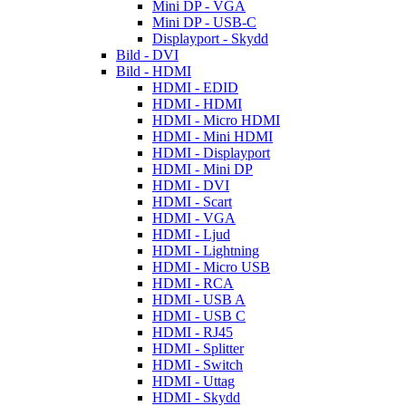
Mini DP - VGA
Mini DP - USB-C
Displayport - Skydd
Bild - DVI
Bild - HDMI
HDMI - EDID
HDMI - HDMI
HDMI - Micro HDMI
HDMI - Mini HDMI
HDMI - Displayport
HDMI - Mini DP
HDMI - DVI
HDMI - Scart
HDMI - VGA
HDMI - Ljud
HDMI - Lightning
HDMI - Micro USB
HDMI - RCA
HDMI - USB A
HDMI - USB C
HDMI - RJ45
HDMI - Splitter
HDMI - Switch
HDMI - Uttag
HDMI - Skydd