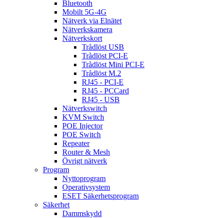
Bluetooth
Mobilt 5G-4G
Nätverk via Elnätet
Nätverkskamera
Nätverkskort
Trådlöst USB
Trådlöst PCI-E
Trådlöst Mini PCI-E
Trådlöst M.2
RJ45 - PCI-E
RJ45 - PCCard
RJ45 - USB
Nätverkswitch
KVM Switch
POE Injector
POE Switch
Repeater
Router & Mesh
Övrigt nätverk
Program
Nyttoprogram
Operativsystem
ESET Säkerhetsprogram
Säkerhet
Dammskydd