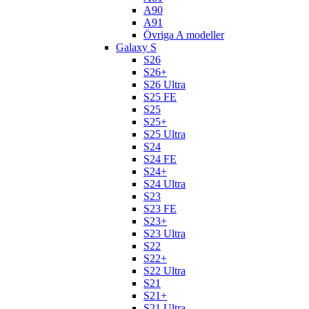
A90
A91
Övriga A modeller
Galaxy S
S26
S26+
S26 Ultra
S25 FE
S25
S25+
S25 Ultra
S24
S24 FE
S24+
S24 Ultra
S23
S23 FE
S23+
S23 Ultra
S22
S22+
S22 Ultra
S21
S21+
S21 Ultra