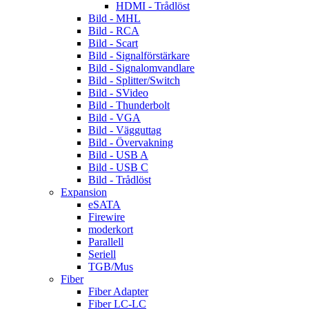
HDMI - Trådlöst
Bild - MHL
Bild - RCA
Bild - Scart
Bild - Signalförstärkare
Bild - Signalomvandlare
Bild - Splitter/Switch
Bild - SVideo
Bild - Thunderbolt
Bild - VGA
Bild - Vägguttag
Bild - Övervakning
Bild - USB A
Bild - USB C
Bild - Trådlöst
Expansion
eSATA
Firewire
moderkort
Parallell
Seriell
TGB/Mus
Fiber
Fiber Adapter
Fiber LC-LC