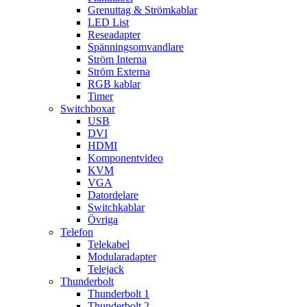
Grenuttag & Strömkablar
LED List
Reseadapter
Spänningsomvandlare
Ström Interna
Ström Externa
RGB kablar
Timer
Switchboxar
USB
DVI
HDMI
Komponentvideo
KVM
VGA
Datordelare
Switchkablar
Övriga
Telefon
Telekabel
Modularadapter
Telejack
Thunderbolt
Thunderbolt 1
Thunderbolt 2