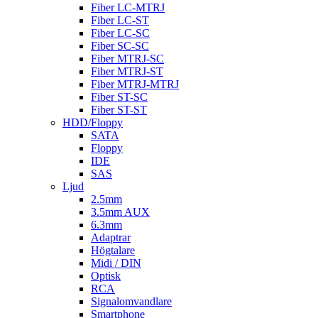
Fiber LC-MTRJ
Fiber LC-ST
Fiber LC-SC
Fiber SC-SC
Fiber MTRJ-SC
Fiber MTRJ-ST
Fiber MTRJ-MTRJ
Fiber ST-SC
Fiber ST-ST
HDD/Floppy
SATA
Floppy
IDE
SAS
Ljud
2.5mm
3.5mm AUX
6.3mm
Adaptrar
Högtalare
Midi / DIN
Optisk
RCA
Signalomvandlare
Smartphone