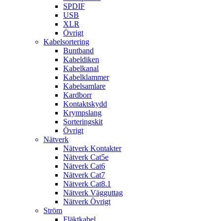
SPDIF
USB
XLR
Övrigt
Kabelsortering
Buntband
Kabeldiken
Kabelkanal
Kabelklammer
Kabelsamlare
Kardborr
Kontaktskydd
Krympslang
Sorteringskit
Övrigt
Nätverk
Nätverk Kontakter
Nätverk Cat5e
Nätverk Cat6
Nätverk Cat7
Nätverk Cat8.1
Nätverk Vägguttag
Nätverk Övrigt
Ström
Fläktkabel