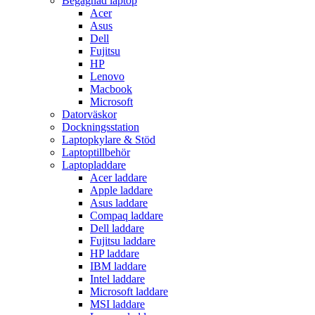
Begagnad laptop
Acer
Asus
Dell
Fujitsu
HP
Lenovo
Macbook
Microsoft
Datorväskor
Dockningsstation
Laptopkylare & Stöd
Laptoptillbehör
Laptopladdare
Acer laddare
Apple laddare
Asus laddare
Compaq laddare
Dell laddare
Fujitsu laddare
HP laddare
IBM laddare
Intel laddare
Microsoft laddare
MSI laddare