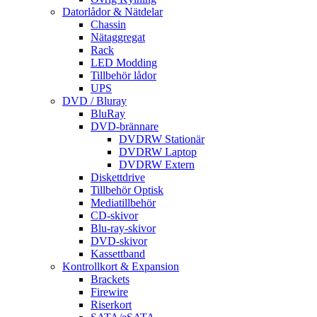
Datorlådor & Nätdelar
Chassin
Nätaggregat
Rack
LED Modding
Tillbehör lådor
UPS
DVD / Bluray
BluRay
DVD-brännare
DVDRW Stationär
DVDRW Laptop
DVDRW Extern
Diskettdrive
Tillbehör Optisk
Mediatillbehör
CD-skivor
Blu-ray-skivor
DVD-skivor
Kassettband
Kontrollkort & Expansion
Brackets
Firewire
Riserkort