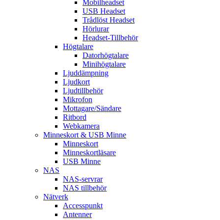
Mobilheadset
USB Headset
Trådlöst Headset
Hörlurar
Headset-Tillbehör
Högtalare
Datorhögtalare
Minihögtalare
Ljuddämpning
Ljudkort
Ljudtillbehör
Mikrofon
Mottagare/Sändare
Ritbord
Webkamera
Minneskort & USB Minne
Minneskort
Minneskortläsare
USB Minne
NAS
NAS-servrar
NAS tillbehör
Nätverk
Accesspunkt
Antenner