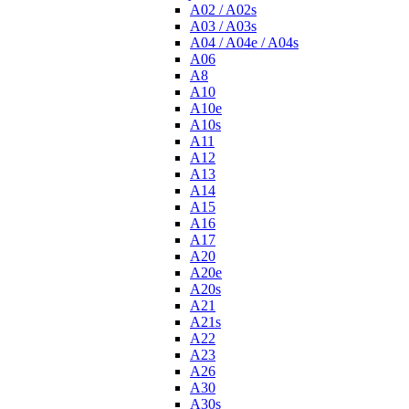
A02 / A02s
A03 / A03s
A04 / A04e / A04s
A06
A8
A10
A10e
A10s
A11
A12
A13
A14
A15
A16
A17
A20
A20e
A20s
A21
A21s
A22
A23
A26
A30
A30s