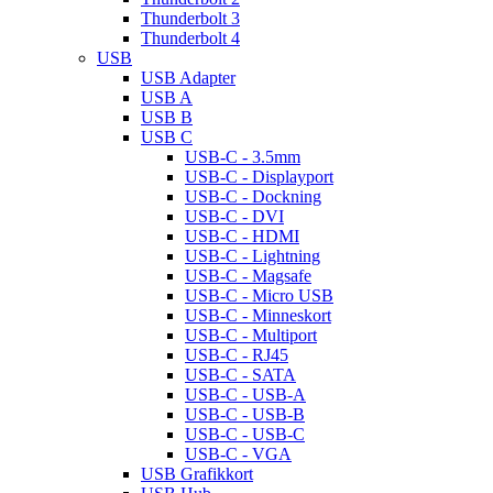
Thunderbolt 3
Thunderbolt 4
USB
USB Adapter
USB A
USB B
USB C
USB-C - 3.5mm
USB-C - Displayport
USB-C - Dockning
USB-C - DVI
USB-C - HDMI
USB-C - Lightning
USB-C - Magsafe
USB-C - Micro USB
USB-C - Minneskort
USB-C - Multiport
USB-C - RJ45
USB-C - SATA
USB-C - USB-A
USB-C - USB-B
USB-C - USB-C
USB-C - VGA
USB Grafikkort