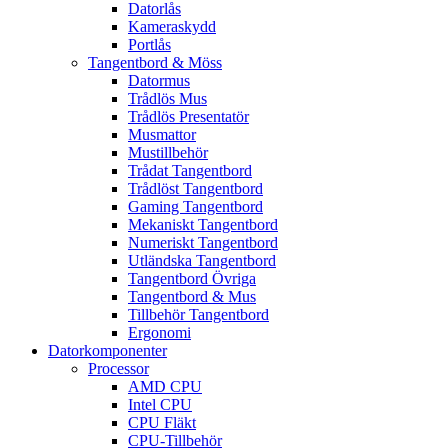
Datorlås
Kameraskydd
Portlås
Tangentbord & Möss
Datormus
Trådlös Mus
Trådlös Presentatör
Musmattor
Mustillbehör
Trådat Tangentbord
Trådlöst Tangentbord
Gaming Tangentbord
Mekaniskt Tangentbord
Numeriskt Tangentbord
Utländska Tangentbord
Tangentbord Övriga
Tangentbord & Mus
Tillbehör Tangentbord
Ergonomi
Datorkomponenter
Processor
AMD CPU
Intel CPU
CPU Fläkt
CPU-Tillbehör