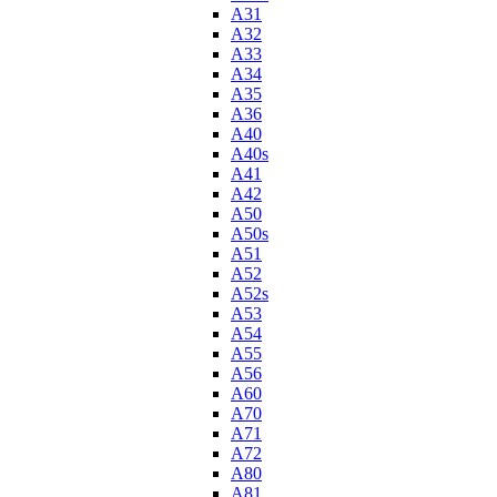
A31
A32
A33
A34
A35
A36
A40
A40s
A41
A42
A50
A50s
A51
A52
A52s
A53
A54
A55
A56
A60
A70
A71
A72
A80
A81