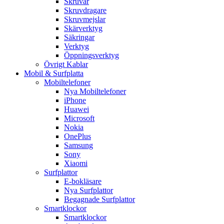
Skruvar
Skruvdragare
Skruvmejslar
Skärverktyg
Säkringar
Verktyg
Öppningsverktyg
Övrigt Kablar
Mobil & Surfplatta
Mobiltelefoner
Nya Mobiltelefoner
iPhone
Huawei
Microsoft
Nokia
OnePlus
Samsung
Sony
Xiaomi
Surfplattor
E-bokläsare
Nya Surfplattor
Begagnade Surfplattor
Smartklockor
Smartklockor