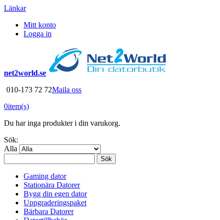
Länkar
Mitt konto
Logga in
net2world.se
010-173 72 72
Maila oss
0
item(s)
Du har inga produkter i din varukorg.
Sök:
Alla
Sök
Gaming dator
Stationära Datorer
Bygg din egen dator
Uppgraderingspaket
Bärbara Datorer