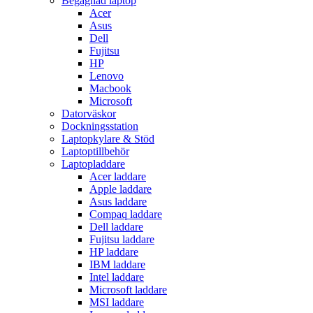
Begagnad laptop
Acer
Asus
Dell
Fujitsu
HP
Lenovo
Macbook
Microsoft
Datorväskor
Dockningsstation
Laptopkylare & Stöd
Laptoptillbehör
Laptopladdare
Acer laddare
Apple laddare
Asus laddare
Compaq laddare
Dell laddare
Fujitsu laddare
HP laddare
IBM laddare
Intel laddare
Microsoft laddare
MSI laddare