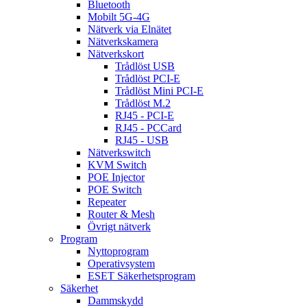
Bluetooth
Mobilt 5G-4G
Nätverk via Elnätet
Nätverkskamera
Nätverkskort
Trådlöst USB
Trådlöst PCI-E
Trådlöst Mini PCI-E
Trådlöst M.2
RJ45 - PCI-E
RJ45 - PCCard
RJ45 - USB
Nätverkswitch
KVM Switch
POE Injector
POE Switch
Repeater
Router & Mesh
Övrigt nätverk
Program
Nyttoprogram
Operativsystem
ESET Säkerhetsprogram
Säkerhet
Dammskydd