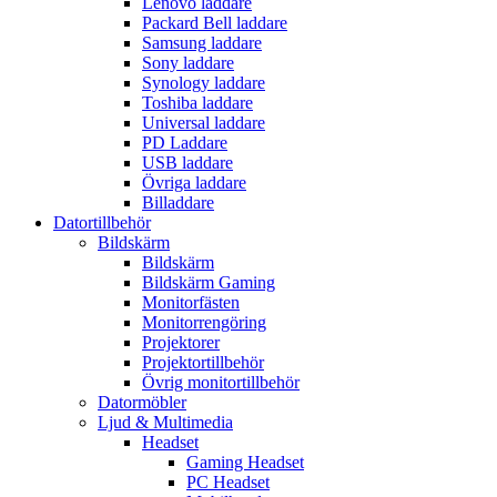
Lenovo laddare
Packard Bell laddare
Samsung laddare
Sony laddare
Synology laddare
Toshiba laddare
Universal laddare
PD Laddare
USB laddare
Övriga laddare
Billaddare
Datortillbehör
Bildskärm
Bildskärm
Bildskärm Gaming
Monitorfästen
Monitorrengöring
Projektorer
Projektortillbehör
Övrig monitortillbehör
Datormöbler
Ljud & Multimedia
Headset
Gaming Headset
PC Headset