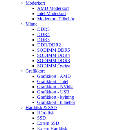
Moderkort
AMD Moderkort
Intel Moderkort
Moderkort Tillbehör
Minne
DDR5
DDR4
DDR3
DDR/DDR2
SODIMM DDR5
SODIMM DDR4
SODIMM DDR3
SODIMM Övriga
Grafikkort
Grafikkort - AMD
Grafikkort - Intel
Grafikkort - NVidia
Grafikkort - USB
Grafikkort - kylning
Grafikkort - tillbehör
Hårddisk & SSD
Hårddisk
SSD
Extern SSD
Extern Hårddisk