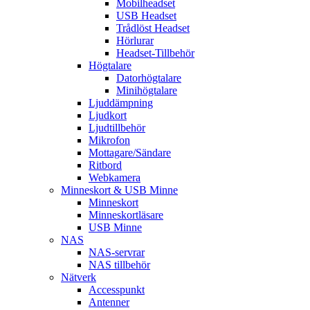
Mobilheadset
USB Headset
Trådlöst Headset
Hörlurar
Headset-Tillbehör
Högtalare
Datorhögtalare
Minihögtalare
Ljuddämpning
Ljudkort
Ljudtillbehör
Mikrofon
Mottagare/Sändare
Ritbord
Webkamera
Minneskort & USB Minne
Minneskort
Minneskortläsare
USB Minne
NAS
NAS-servrar
NAS tillbehör
Nätverk
Accesspunkt
Antenner