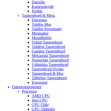
Datorlås
Kameraskydd
Portlås
Tangentbord & Möss
Datormus
Trådlös Mus
Trådlös Presentatör
Musmattor
Mustillbehör
Trådat Tangentbord
Trådlöst Tangentbord
Gaming Tangentbord
Mekaniskt Tangentbord
Numeriskt Tangentbord
Utländska Tangentbord
Tangentbord Övriga
Tangentbord & Mus
Tillbehör Tangentbord
Ergonomi
Datorkomponenter
Processor
AMD CPU
Intel CPU
CPU Fläkt
CPU-Tillbehör