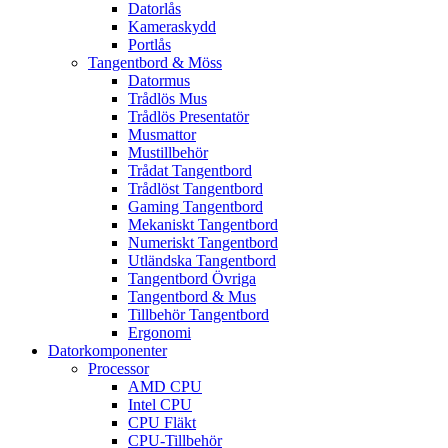
Datorlås
Kameraskydd
Portlås
Tangentbord & Möss
Datormus
Trådlös Mus
Trådlös Presentatör
Musmattor
Mustillbehör
Trådat Tangentbord
Trådlöst Tangentbord
Gaming Tangentbord
Mekaniskt Tangentbord
Numeriskt Tangentbord
Utländska Tangentbord
Tangentbord Övriga
Tangentbord & Mus
Tillbehör Tangentbord
Ergonomi
Datorkomponenter
Processor
AMD CPU
Intel CPU
CPU Fläkt
CPU-Tillbehör