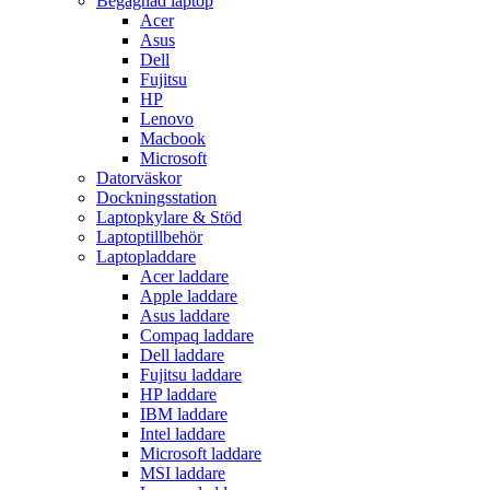
Begagnad laptop
Acer
Asus
Dell
Fujitsu
HP
Lenovo
Macbook
Microsoft
Datorväskor
Dockningsstation
Laptopkylare & Stöd
Laptoptillbehör
Laptopladdare
Acer laddare
Apple laddare
Asus laddare
Compaq laddare
Dell laddare
Fujitsu laddare
HP laddare
IBM laddare
Intel laddare
Microsoft laddare
MSI laddare