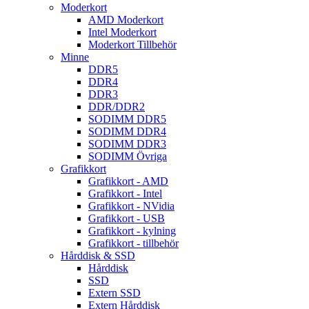
Moderkort
AMD Moderkort
Intel Moderkort
Moderkort Tillbehör
Minne
DDR5
DDR4
DDR3
DDR/DDR2
SODIMM DDR5
SODIMM DDR4
SODIMM DDR3
SODIMM Övriga
Grafikkort
Grafikkort - AMD
Grafikkort - Intel
Grafikkort - NVidia
Grafikkort - USB
Grafikkort - kylning
Grafikkort - tillbehör
Hårddisk & SSD
Hårddisk
SSD
Extern SSD
Extern Hårddisk