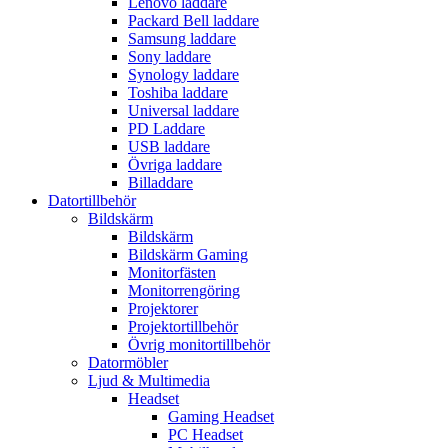
Lenovo laddare
Packard Bell laddare
Samsung laddare
Sony laddare
Synology laddare
Toshiba laddare
Universal laddare
PD Laddare
USB laddare
Övriga laddare
Billaddare
Datortillbehör
Bildskärm
Bildskärm
Bildskärm Gaming
Monitorfästen
Monitorrengöring
Projektorer
Projektortillbehör
Övrig monitortillbehör
Datormöbler
Ljud & Multimedia
Headset
Gaming Headset
PC Headset