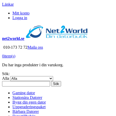
Länkar
Mitt konto
Logga in
net2world.se
010-173 72 72
Maila oss
0
item(s)
Du har inga produkter i din varukorg.
Sök:
Alla
Sök
Gaming dator
Stationära Datorer
Bygg din egen dator
Uppgraderingspaket
Bärbara Datorer