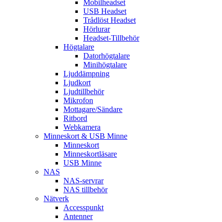
Mobilheadset
USB Headset
Trådlöst Headset
Hörlurar
Headset-Tillbehör
Högtalare
Datorhögtalare
Minihögtalare
Ljuddämpning
Ljudkort
Ljudtillbehör
Mikrofon
Mottagare/Sändare
Ritbord
Webkamera
Minneskort & USB Minne
Minneskort
Minneskortläsare
USB Minne
NAS
NAS-servrar
NAS tillbehör
Nätverk
Accesspunkt
Antenner