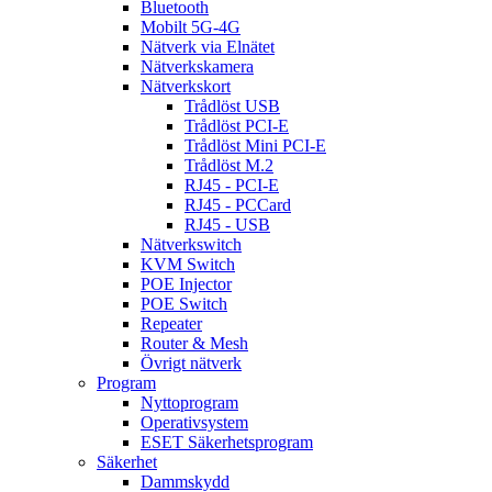
Bluetooth
Mobilt 5G-4G
Nätverk via Elnätet
Nätverkskamera
Nätverkskort
Trådlöst USB
Trådlöst PCI-E
Trådlöst Mini PCI-E
Trådlöst M.2
RJ45 - PCI-E
RJ45 - PCCard
RJ45 - USB
Nätverkswitch
KVM Switch
POE Injector
POE Switch
Repeater
Router & Mesh
Övrigt nätverk
Program
Nyttoprogram
Operativsystem
ESET Säkerhetsprogram
Säkerhet
Dammskydd