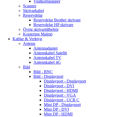
Visitkortspapper
Scanner
Skrivarkabel
Reservdelar
Reservdelar Brother skrivare
Reservdelar HP skrivare
Övrig skrivartillbehör
Kopiering Malmö
Kablar & Verktyg
Antenn
Antennadapter
Antennkabel Satellit
Antennkabel TV
Antennkabel 4G
Bild
Bild - BNC
Bild - Displayport
Displayport - Displayport
Displayport - DVI
Displayport - HDMI
Displayport - VGA
Displayport - UCB C
Mini DP - Displayport
Mini DP - DVI
Mini DP - HDMI