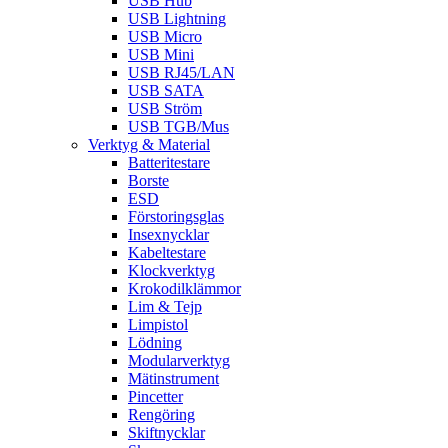
USB Hub
USB Lightning
USB Micro
USB Mini
USB RJ45/LAN
USB SATA
USB Ström
USB TGB/Mus
Verktyg & Material
Batteritestare
Borste
ESD
Förstoringsglas
Insexnycklar
Kabeltestare
Klockverktyg
Krokodilklämmor
Lim & Tejp
Limpistol
Lödning
Modularverktyg
Mätinstrument
Pincetter
Rengöring
Skiftnycklar