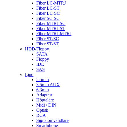
Fiber LC-MTRJ
Fiber LC-ST
Fiber LC-SC
Fiber SC-SC
Fiber MTRJ-SC
Fiber MTRJ-ST
Fiber MTRJ-MTRJ
Fiber ST-SC
Fiber ST-ST
HDD/Floppy
SATA
Floppy
IDE
SAS
Ljud
2.5mm
3.5mm AUX
6.3mm
Adaptrar
Högtalare
Midi / DIN
Optisk
RCA
Signalomvandlare
Smartphone