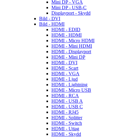
Mini DP - VGA
Mini DP - USB-C
Displayport - Skydd
Bild - DVI
Bild - HDMI
HDMI - EDID
HDMI - HDMI
HDMI - Micro HDMI
HDMI - Mini HDMI
HDMI - Displayport
HDMI - Mini DP
HDMI - DVI
HDMI - Scart
HDMI - VGA
HDMI - Ljud
HDMI - Lightning
HDMI - Micro USB
HDMI - RCA
HDMI - USB A
HDMI - USB C
HDMI - RJ45
HDMI - Splitter
HDMI - Switch
HDMI - Uttag
HDMI - Skydd