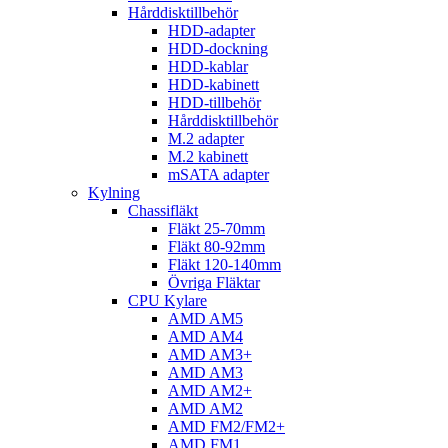
Hårddisktillbehör
HDD-adapter
HDD-dockning
HDD-kablar
HDD-kabinett
HDD-tillbehör
Hårddisktillbehör
M.2 adapter
M.2 kabinett
mSATA adapter
Kylning
Chassifläkt
Fläkt 25-70mm
Fläkt 80-92mm
Fläkt 120-140mm
Övriga Fläktar
CPU Kylare
AMD AM5
AMD AM4
AMD AM3+
AMD AM3
AMD AM2+
AMD AM2
AMD FM2/FM2+
AMD FM1