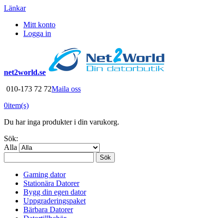
Länkar
Mitt konto
Logga in
net2world.se
010-173 72 72
Maila oss
0
item(s)
Du har inga produkter i din varukorg.
Sök:
Alla
Sök
Gaming dator
Stationära Datorer
Bygg din egen dator
Uppgraderingspaket
Bärbara Datorer