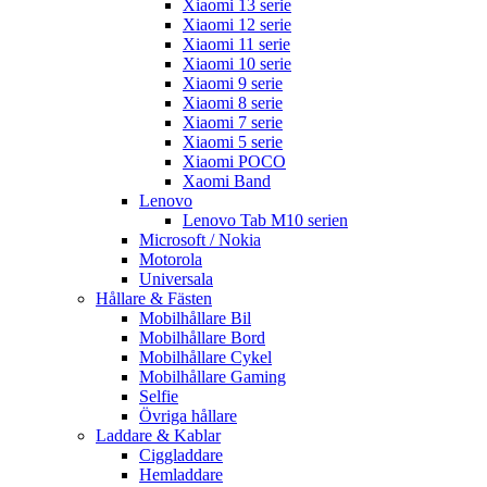
Xiaomi 13 serie
Xiaomi 12 serie
Xiaomi 11 serie
Xiaomi 10 serie
Xiaomi 9 serie
Xiaomi 8 serie
Xiaomi 7 serie
Xiaomi 5 serie
Xiaomi POCO
Xaomi Band
Lenovo
Lenovo Tab M10 serien
Microsoft / Nokia
Motorola
Universala
Hållare & Fästen
Mobilhållare Bil
Mobilhållare Bord
Mobilhållare Cykel
Mobilhållare Gaming
Selfie
Övriga hållare
Laddare & Kablar
Ciggladdare
Hemladdare