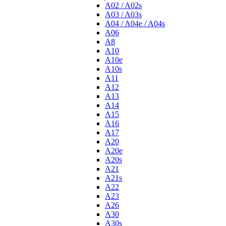
A02 / A02s
A03 / A03s
A04 / A04e / A04s
A06
A8
A10
A10e
A10s
A11
A12
A13
A14
A15
A16
A17
A20
A20e
A20s
A21
A21s
A22
A23
A26
A30
A30s