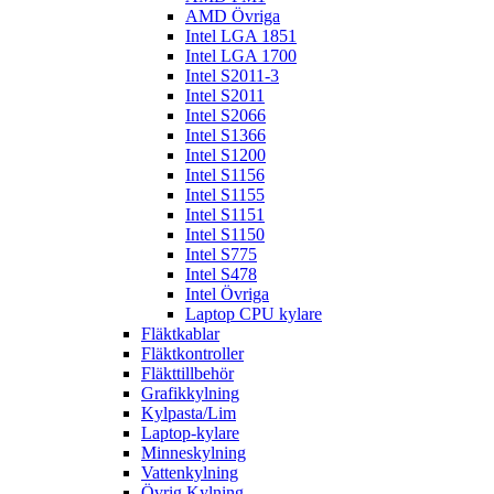
AMD Övriga
Intel LGA 1851
Intel LGA 1700
Intel S2011-3
Intel S2011
Intel S2066
Intel S1366
Intel S1200
Intel S1156
Intel S1155
Intel S1151
Intel S1150
Intel S775
Intel S478
Intel Övriga
Laptop CPU kylare
Fläktkablar
Fläktkontroller
Fläkttillbehör
Grafikkylning
Kylpasta/Lim
Laptop-kylare
Minneskylning
Vattenkylning
Övrig Kylning