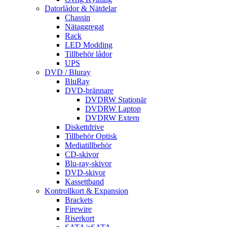
Datorlådor & Nätdelar
Chassin
Nätaggregat
Rack
LED Modding
Tillbehör lådor
UPS
DVD / Bluray
BluRay
DVD-brännare
DVDRW Stationär
DVDRW Laptop
DVDRW Extern
Diskettdrive
Tillbehör Optisk
Mediatillbehör
CD-skivor
Blu-ray-skivor
DVD-skivor
Kassettband
Kontrollkort & Expansion
Brackets
Firewire
Riserkort