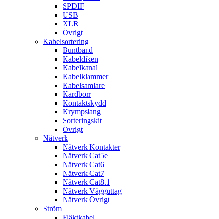
SPDIF
USB
XLR
Övrigt
Kabelsortering
Buntband
Kabeldiken
Kabelkanal
Kabelklammer
Kabelsamlare
Kardborr
Kontaktskydd
Krympslang
Sorteringskit
Övrigt
Nätverk
Nätverk Kontakter
Nätverk Cat5e
Nätverk Cat6
Nätverk Cat7
Nätverk Cat8.1
Nätverk Vägguttag
Nätverk Övrigt
Ström
Fläktkabel