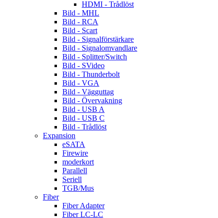
HDMI - Trådlöst
Bild - MHL
Bild - RCA
Bild - Scart
Bild - Signalförstärkare
Bild - Signalomvandlare
Bild - Splitter/Switch
Bild - SVideo
Bild - Thunderbolt
Bild - VGA
Bild - Vägguttag
Bild - Övervakning
Bild - USB A
Bild - USB C
Bild - Trådlöst
Expansion
eSATA
Firewire
moderkort
Parallell
Seriell
TGB/Mus
Fiber
Fiber Adapter
Fiber LC-LC