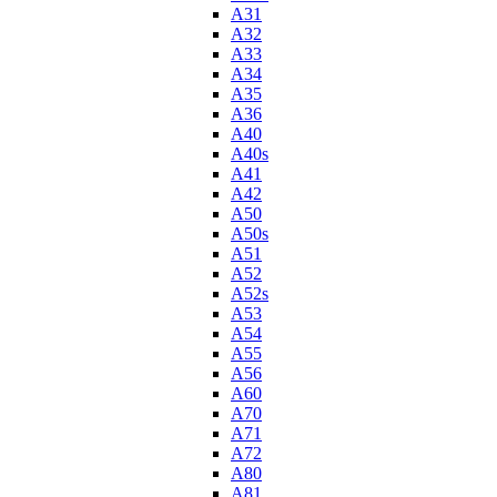
A31
A32
A33
A34
A35
A36
A40
A40s
A41
A42
A50
A50s
A51
A52
A52s
A53
A54
A55
A56
A60
A70
A71
A72
A80
A81