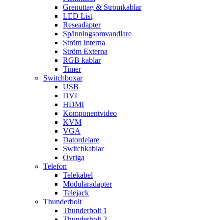
Grenuttag & Strömkablar
LED List
Reseadapter
Spänningsomvandlare
Ström Interna
Ström Externa
RGB kablar
Timer
Switchboxar
USB
DVI
HDMI
Komponentvideo
KVM
VGA
Datordelare
Switchkablar
Övriga
Telefon
Telekabel
Modularadapter
Telejack
Thunderbolt
Thunderbolt 1
Thunderbolt 2