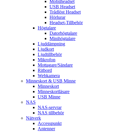
Mobilheadset
USB Headset
Trådlöst Headset
Hörlurar
Headset-Tillbehör
Högtalare
Datorhögtalare
Minihögtalare
Ljuddämpning
Ljudkort
Ljudtillbehör
Mikrofon
Mottagare/Sändare
Ritbord
Webkamera
Minneskort & USB Minne
Minneskort
Minneskortläsare
USB Minne
NAS
NAS-servrar
NAS tillbehör
Nätverk
Accesspunkt
Antenner