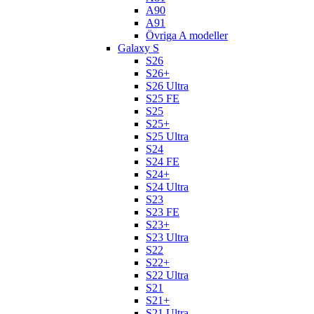
A90
A91
Övriga A modeller
Galaxy S
S26
S26+
S26 Ultra
S25 FE
S25
S25+
S25 Ultra
S24
S24 FE
S24+
S24 Ultra
S23
S23 FE
S23+
S23 Ultra
S22
S22+
S22 Ultra
S21
S21+
S21 Ultra