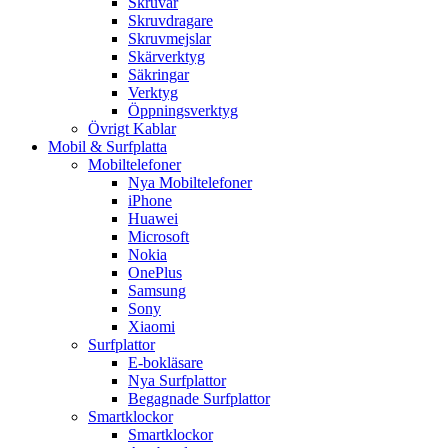
Skruvar
Skruvdragare
Skruvmejslar
Skärverktyg
Säkringar
Verktyg
Öppningsverktyg
Övrigt Kablar
Mobil & Surfplatta
Mobiltelefoner
Nya Mobiltelefoner
iPhone
Huawei
Microsoft
Nokia
OnePlus
Samsung
Sony
Xiaomi
Surfplattor
E-bokläsare
Nya Surfplattor
Begagnade Surfplattor
Smartklockor
Smartklockor