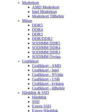
Moderkort
AMD Moderkort
Intel Moderkort
Moderkort Tillbehör
Minne
DDR5
DDR4
DDR3
DDR/DDR2
SODIMM DDR5
SODIMM DDR4
SODIMM DDR3
SODIMM Övriga
Grafikkort
Grafikkort - AMD
Grafikkort - Intel
Grafikkort - NVidia
Grafikkort - USB
Grafikkort - kylning
Grafikkort - tillbehör
Hårddisk & SSD
Hårddisk
SSD
Extern SSD
Extern Hårddisk