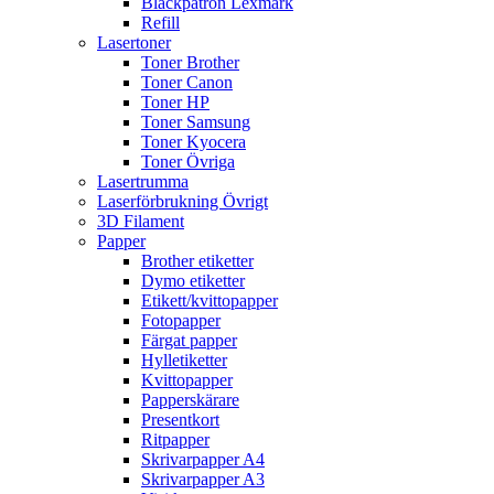
Bläckpatron Lexmark
Refill
Lasertoner
Toner Brother
Toner Canon
Toner HP
Toner Samsung
Toner Kyocera
Toner Övriga
Lasertrumma
Laserförbrukning Övrigt
3D Filament
Papper
Brother etiketter
Dymo etiketter
Etikett/kvittopapper
Fotopapper
Färgat papper
Hylletiketter
Kvittopapper
Papperskärare
Presentkort
Ritpapper
Skrivarpapper A4
Skrivarpapper A3