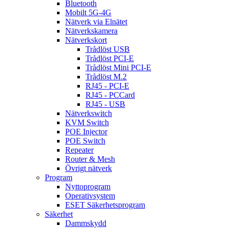
Bluetooth
Mobilt 5G-4G
Nätverk via Elnätet
Nätverkskamera
Nätverkskort
Trådlöst USB
Trådlöst PCI-E
Trådlöst Mini PCI-E
Trådlöst M.2
RJ45 - PCI-E
RJ45 - PCCard
RJ45 - USB
Nätverkswitch
KVM Switch
POE Injector
POE Switch
Repeater
Router & Mesh
Övrigt nätverk
Program
Nyttoprogram
Operativsystem
ESET Säkerhetsprogram
Säkerhet
Dammskydd