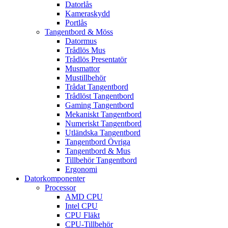
Datorlås
Kameraskydd
Portlås
Tangentbord & Möss
Datormus
Trådlös Mus
Trådlös Presentatör
Musmattor
Mustillbehör
Trådat Tangentbord
Trådlöst Tangentbord
Gaming Tangentbord
Mekaniskt Tangentbord
Numeriskt Tangentbord
Utländska Tangentbord
Tangentbord Övriga
Tangentbord & Mus
Tillbehör Tangentbord
Ergonomi
Datorkomponenter
Processor
AMD CPU
Intel CPU
CPU Fläkt
CPU-Tillbehör