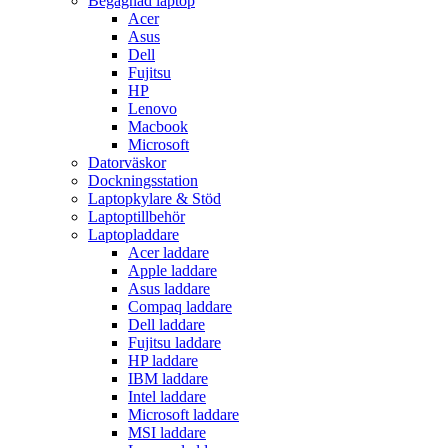
Begagnad laptop
Acer
Asus
Dell
Fujitsu
HP
Lenovo
Macbook
Microsoft
Datorväskor
Dockningsstation
Laptopkylare & Stöd
Laptoptillbehör
Laptopladdare
Acer laddare
Apple laddare
Asus laddare
Compaq laddare
Dell laddare
Fujitsu laddare
HP laddare
IBM laddare
Intel laddare
Microsoft laddare
MSI laddare