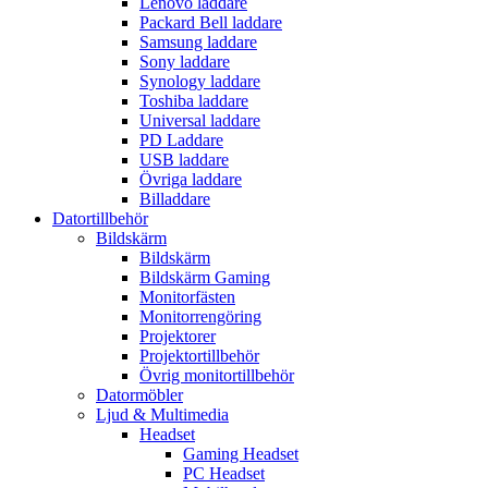
Lenovo laddare
Packard Bell laddare
Samsung laddare
Sony laddare
Synology laddare
Toshiba laddare
Universal laddare
PD Laddare
USB laddare
Övriga laddare
Billaddare
Datortillbehör
Bildskärm
Bildskärm
Bildskärm Gaming
Monitorfästen
Monitorrengöring
Projektorer
Projektortillbehör
Övrig monitortillbehör
Datormöbler
Ljud & Multimedia
Headset
Gaming Headset
PC Headset