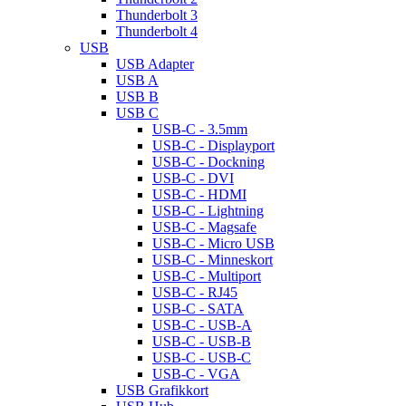
Thunderbolt 3
Thunderbolt 4
USB
USB Adapter
USB A
USB B
USB C
USB-C - 3.5mm
USB-C - Displayport
USB-C - Dockning
USB-C - DVI
USB-C - HDMI
USB-C - Lightning
USB-C - Magsafe
USB-C - Micro USB
USB-C - Minneskort
USB-C - Multiport
USB-C - RJ45
USB-C - SATA
USB-C - USB-A
USB-C - USB-B
USB-C - USB-C
USB-C - VGA
USB Grafikkort