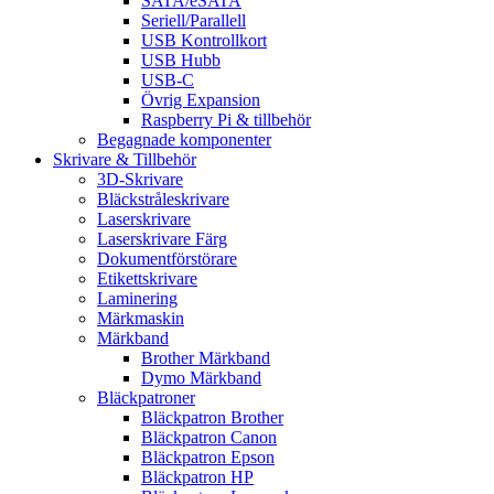
SATA/eSATA
Seriell/Parallell
USB Kontrollkort
USB Hubb
USB-C
Övrig Expansion
Raspberry Pi & tillbehör
Begagnade komponenter
Skrivare & Tillbehör
3D-Skrivare
Bläckstråleskrivare
Laserskrivare
Laserskrivare Färg
Dokumentförstörare
Etikettskrivare
Laminering
Märkmaskin
Märkband
Brother Märkband
Dymo Märkband
Bläckpatroner
Bläckpatron Brother
Bläckpatron Canon
Bläckpatron Epson
Bläckpatron HP