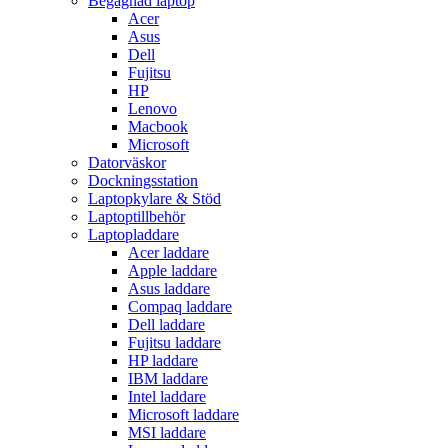
Begagnad laptop
Acer
Asus
Dell
Fujitsu
HP
Lenovo
Macbook
Microsoft
Datorväskor
Dockningsstation
Laptopkylare & Stöd
Laptoptillbehör
Laptopladdare
Acer laddare
Apple laddare
Asus laddare
Compaq laddare
Dell laddare
Fujitsu laddare
HP laddare
IBM laddare
Intel laddare
Microsoft laddare
MSI laddare