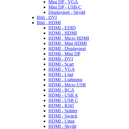
Mini DP - VGA
Mini DP - USB-C
Displayport - Skydd
Bild - DVI
Bild - HDMI
HDMI - EDID
HDMI - HDMI
HDMI - Micro HDMI
HDMI - Mini HDMI
HDMI - Displayport
HDMI - Mini DP
HDMI - DVI
HDMI - Scart
HDMI - VGA
HDMI - Ljud
HDMI - Lightning
HDMI - Micro USB
HDMI - RCA
HDMI - USB A
HDMI - USB C
HDMI - RJ45
HDMI - Splitter
HDMI - Switch
HDMI - Uttag
HDMI - Skydd