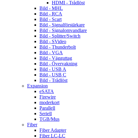
HDMI - Trådlöst
Bild - MHL
Bild - RCA
Bild - Scart
Bild - Signalförstärkare
Bild - Signalomvandlare
Bild - Splitter/Switch
Bild - SVideo
Bild - Thunderbolt
Bild - VGA
Bild - Vägguttag
Bild - Övervakning
Bild - USB A
Bild - USB C
Bild - Trådlöst
Expansion
eSATA
Firewire
moderkort
Parallell
Seriell
TGB/Mus
Fiber
Fiber Adapter
Fiber LC-LC