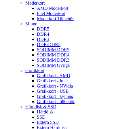
Moderkort
AMD Moderkort
Intel Moderkort
Moderkort Tillbehör
Minne
DDR5
DDR4
DDR3
DDR/DDR2
SODIMM DDR5
SODIMM DDR4
SODIMM DDR3
SODIMM Övriga
Grafikkort
Grafikkort - AMD
Grafikkort - Intel
Grafikkort - NVidia
Grafikkort - USB
Grafikkort - kylning
Grafikkort - tillbehör
Hårddisk & SSD
Hårddisk
SSD
Extern SSD
Extern Hårddisk