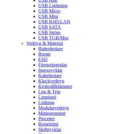
USB Hub
USB Lightning
USB Micro
USB Mini
USB RJ45/LAN
USB SATA
USB Ström
USB TGB/Mus
Verktyg & Material
Batteritestare
Borste
ESD
Förstoringsglas
Insexnycklar
Kabeltestare
Klockverktyg
Krokodilklämmor
Lim & Tejp
Limpistol
Lödning
Modularverktyg
Mätinstrument
Pincetter
Rengöring
Skiftnycklar