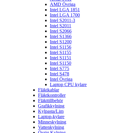
AMD Övriga
Intel LGA 1851
Intel LGA 1700
Intel S2011-3
Intel S2011
Intel S2066
Intel S1366
Intel S1200
Intel S1156
Intel S1155
Intel S1151
Intel S1150
Intel S775
Intel S478
Intel Övriga
Laptop CPU kylare
Fläktkablar
Fläktkontroller
Fläkttillbehör
Grafikkylning
Kylpasta/Lim
Laptop-kylare
Minneskylning
Vattenkylning
Övrig Kylning