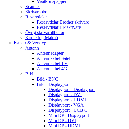
Visitkortspapper
Scanner
Skrivarkabel
Reservdelar
Reservdelar Brother skrivare
Reservdelar HP skrivare
Övrig skrivartillbehör
Kopiering Malmö
Kablar & Verktyg
Antenn
Antennadapter
Antennkabel Satellit
Antennkabel TV
Antennkabel 4G
Bild
Bild - BNC
Bild - Displayport
Displayport - Displayport
Displayport - DVI
Displayport - HDMI
Displayport - VGA
Displayport - UCB C
Mini DP - Displayport
Mini DP - DVI
Mini DP - HDMI