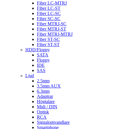
Fiber LC-MTRJ
Fiber LC-ST
Fiber LC-SC
Fiber SC-SC
Fiber MTRJ-SC
Fiber MTRJ-ST
Fiber MTRJ-MTRJ
Fiber ST-SC
Fiber ST-ST
HDD/Floppy
SATA
Floppy
IDE
SAS
Ljud
2.5mm
3.5mm AUX
6.3mm
Adaptrar
Högtalare
Midi / DIN
Optisk
RCA
Signalomvandlare
Smartphone