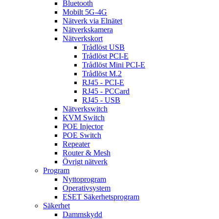
Bluetooth
Mobilt 5G-4G
Nätverk via Elnätet
Nätverkskamera
Nätverkskort
Trådlöst USB
Trådlöst PCI-E
Trådlöst Mini PCI-E
Trådlöst M.2
RJ45 - PCI-E
RJ45 - PCCard
RJ45 - USB
Nätverkswitch
KVM Switch
POE Injector
POE Switch
Repeater
Router & Mesh
Övrigt nätverk
Program
Nyttoprogram
Operativsystem
ESET Säkerhetsprogram
Säkerhet
Dammskydd