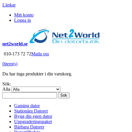
Länkar
Mitt konto
Logga in
net2world.se
010-173 72 72
Maila oss
0
item(s)
Du har inga produkter i din varukorg.
Sök:
Alla
Sök
Gaming dator
Stationära Datorer
Bygg din egen dator
Uppgraderingspaket
Bärbara Datorer