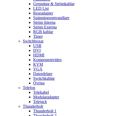
Grenuttag & Strömkablar
LED List
Reseadapter
Spänningsomvandlare
Ström Interna
Ström Externa
RGB kablar
Timer
Switchboxar
USB
DVI
HDMI
Komponentvideo
KVM
VGA
Datordelare
Switchkablar
Övriga
Telefon
Telekabel
Modularadapter
Telejack
Thunderbolt
Thunderbolt 1
Thunderbolt 2