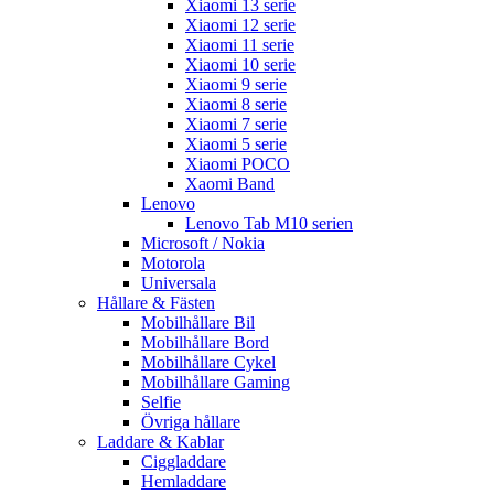
Xiaomi 13 serie
Xiaomi 12 serie
Xiaomi 11 serie
Xiaomi 10 serie
Xiaomi 9 serie
Xiaomi 8 serie
Xiaomi 7 serie
Xiaomi 5 serie
Xiaomi POCO
Xaomi Band
Lenovo
Lenovo Tab M10 serien
Microsoft / Nokia
Motorola
Universala
Hållare & Fästen
Mobilhållare Bil
Mobilhållare Bord
Mobilhållare Cykel
Mobilhållare Gaming
Selfie
Övriga hållare
Laddare & Kablar
Ciggladdare
Hemladdare