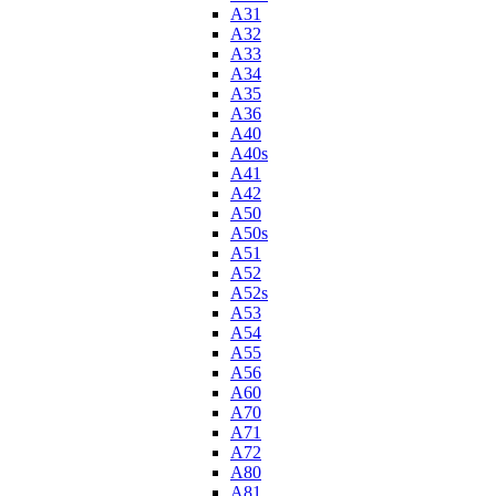
A31
A32
A33
A34
A35
A36
A40
A40s
A41
A42
A50
A50s
A51
A52
A52s
A53
A54
A55
A56
A60
A70
A71
A72
A80
A81