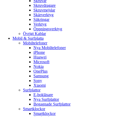
Skruvar
Skruvdragare
Skruvmejslar
Skärverktyg
Säkringar
Verktyg
Öppningsverktyg
Övrigt Kablar
Mobil & Surfplatta
Mobiltelefoner
Nya Mobiltelefoner
iPhone
Huawei
Microsoft
Nokia
OnePlus
Samsung
Sony
Xiaomi
Surfplattor
E-bokläsare
Nya Surfplattor
Begagnade Surfplattor
Smartklockor
Smartklockor