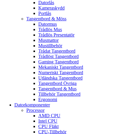
Datorlås
Kameraskydd
Portlås
Tangentbord & Möss
Datormus
Trådlös Mus
Trådlös Presentatör
Musmattor
Mustillbehör
Trådat Tangentbord
Trådlöst Tangentbord
Gaming Tangentbord
Mekaniskt Tangentbord
Numeriskt Tangentbord
Utländska Tangentbord
Tangentbord Övriga
Tangentbord & Mus
Tillbehör Tangentbord
Ergonomi
Datorkomponenter
Processor
AMD CPU
Intel CPU
CPU Fläkt
CPU-Tillbehör