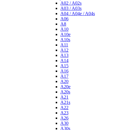
A02 / A02s
A03 / A03s
A04 / A04e / A04s
A06
A8
A10
A10e
A10s
A11
A12
A13
A14
A15
A16
A17
A20
A20e
A20s
A21
A21s
A22
A23
A26
A30
A30s