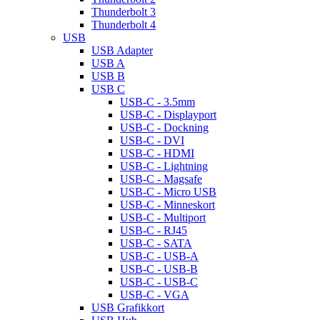
Thunderbolt 3
Thunderbolt 4
USB
USB Adapter
USB A
USB B
USB C
USB-C - 3.5mm
USB-C - Displayport
USB-C - Dockning
USB-C - DVI
USB-C - HDMI
USB-C - Lightning
USB-C - Magsafe
USB-C - Micro USB
USB-C - Minneskort
USB-C - Multiport
USB-C - RJ45
USB-C - SATA
USB-C - USB-A
USB-C - USB-B
USB-C - USB-C
USB-C - VGA
USB Grafikkort