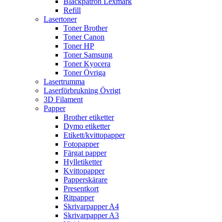
Bläckpatron Lexmark
Refill
Lasertoner
Toner Brother
Toner Canon
Toner HP
Toner Samsung
Toner Kyocera
Toner Övriga
Lasertrumma
Laserförbrukning Övrigt
3D Filament
Papper
Brother etiketter
Dymo etiketter
Etikett/kvittopapper
Fotopapper
Färgat papper
Hylletiketter
Kvittopapper
Papperskärare
Presentkort
Ritpapper
Skrivarpapper A4
Skrivarpapper A3