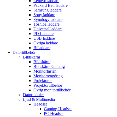
Lenovo laddare
Packard Bell laddare
Samsung laddare
Sony laddare
Synology laddare
Toshiba laddare
Universal laddare
PD Laddare
USB laddare
Övriga laddare
Billaddare
Datortillbehör
Bildskärm
Bildskärm
Bildskärm Gaming
Monitorfästen
Monitorrengöring
Projektorer
Projektortillbehör
Övrig monitortillbehör
Datormöbler
Ljud & Multimedia
Headset
Gaming Headset
PC Headset