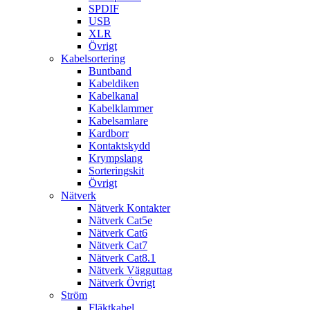
SPDIF
USB
XLR
Övrigt
Kabelsortering
Buntband
Kabeldiken
Kabelkanal
Kabelklammer
Kabelsamlare
Kardborr
Kontaktskydd
Krympslang
Sorteringskit
Övrigt
Nätverk
Nätverk Kontakter
Nätverk Cat5e
Nätverk Cat6
Nätverk Cat7
Nätverk Cat8.1
Nätverk Vägguttag
Nätverk Övrigt
Ström
Fläktkabel