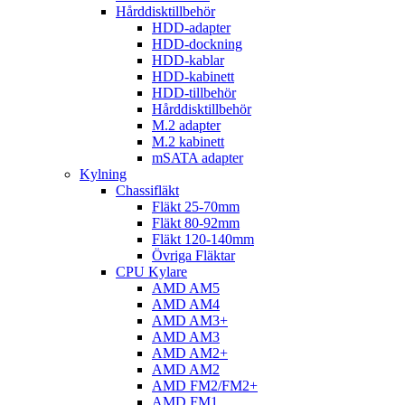
Hårddisktillbehör
HDD-adapter
HDD-dockning
HDD-kablar
HDD-kabinett
HDD-tillbehör
Hårddisktillbehör
M.2 adapter
M.2 kabinett
mSATA adapter
Kylning
Chassifläkt
Fläkt 25-70mm
Fläkt 80-92mm
Fläkt 120-140mm
Övriga Fläktar
CPU Kylare
AMD AM5
AMD AM4
AMD AM3+
AMD AM3
AMD AM2+
AMD AM2
AMD FM2/FM2+
AMD FM1