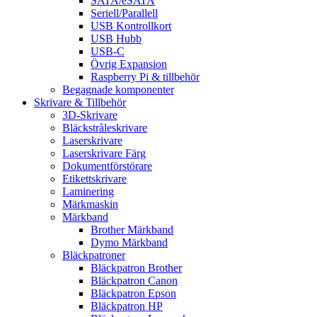
SATA/eSATA
Seriell/Parallell
USB Kontrollkort
USB Hubb
USB-C
Övrig Expansion
Raspberry Pi & tillbehör
Begagnade komponenter
Skrivare & Tillbehör
3D-Skrivare
Bläckstråleskrivare
Laserskrivare
Laserskrivare Färg
Dokumentförstörare
Etikettskrivare
Laminering
Märkmaskin
Märkband
Brother Märkband
Dymo Märkband
Bläckpatroner
Bläckpatron Brother
Bläckpatron Canon
Bläckpatron Epson
Bläckpatron HP