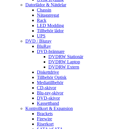
Datorlådor & Nätdelar
Chassin
Nätaggregat
Rack
LED Modding
Tillbehör lådor
UPS
DVD / Bluray
BluRay
DVD-brännare
DVDRW Stationär
DVDRW Laptop
DVDRW Extern
Diskettdrive
Tillbehör Optisk
Mediatillbehör
CD-skivor
Blu-ray-skivor
DVD-skivor
Kassettband
Kontrollkort & Expansion
Brackets
Firewire
Riserkort