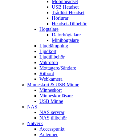
Mobilheadset
USB Headset
Trådlöst Headset
Hörlurar
Headset-Tillbehör
Högtalare
Datorhögtalare
Minihögtalare
Ljuddämpning
Ljudkort
Ljudtillbehör
Mikrofon
Mottagare/Sändare
Ritbord
Webkamera
Minneskort & USB Minne
Minneskort
Minneskortläsare
USB Minne
NAS
NAS-servrar
NAS tillbehör
Nätverk
Accesspunkt
Antenner