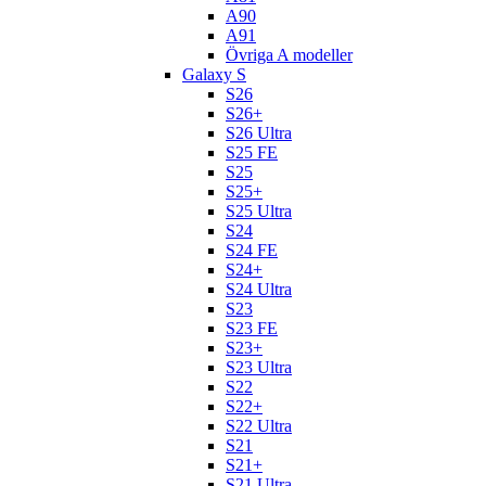
A90
A91
Övriga A modeller
Galaxy S
S26
S26+
S26 Ultra
S25 FE
S25
S25+
S25 Ultra
S24
S24 FE
S24+
S24 Ultra
S23
S23 FE
S23+
S23 Ultra
S22
S22+
S22 Ultra
S21
S21+
S21 Ultra