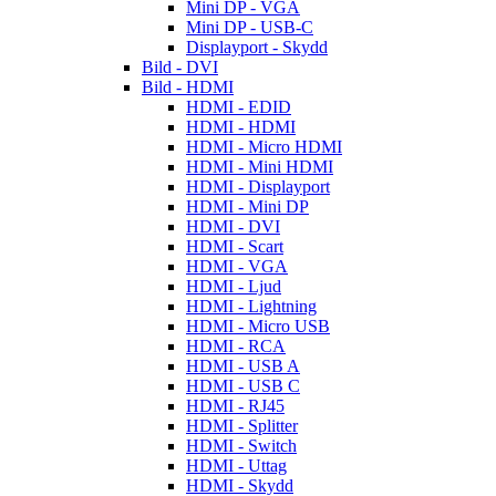
Mini DP - VGA
Mini DP - USB-C
Displayport - Skydd
Bild - DVI
Bild - HDMI
HDMI - EDID
HDMI - HDMI
HDMI - Micro HDMI
HDMI - Mini HDMI
HDMI - Displayport
HDMI - Mini DP
HDMI - DVI
HDMI - Scart
HDMI - VGA
HDMI - Ljud
HDMI - Lightning
HDMI - Micro USB
HDMI - RCA
HDMI - USB A
HDMI - USB C
HDMI - RJ45
HDMI - Splitter
HDMI - Switch
HDMI - Uttag
HDMI - Skydd