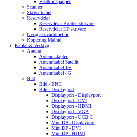
Visitkortspapper
Scanner
Skrivarkabel
Reservdelar
Reservdelar Brother skrivare
Reservdelar HP skrivare
Övrig skrivartillbehör
Kopiering Malmö
Kablar & Verktyg
Antenn
Antennadapter
Antennkabel Satellit
Antennkabel TV
Antennkabel 4G
Bild
Bild - BNC
Bild - Displayport
Displayport - Displayport
Displayport - DVI
Displayport - HDMI
Displayport - VGA
Displayport - UCB C
Mini DP - Displayport
Mini DP - DVI
Mini DP - HDMI