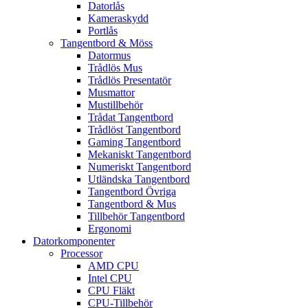
Datorlås
Kameraskydd
Portlås
Tangentbord & Möss
Datormus
Trådlös Mus
Trådlös Presentatör
Musmattor
Mustillbehör
Trådat Tangentbord
Trådlöst Tangentbord
Gaming Tangentbord
Mekaniskt Tangentbord
Numeriskt Tangentbord
Utländska Tangentbord
Tangentbord Övriga
Tangentbord & Mus
Tillbehör Tangentbord
Ergonomi
Datorkomponenter
Processor
AMD CPU
Intel CPU
CPU Fläkt
CPU-Tillbehör