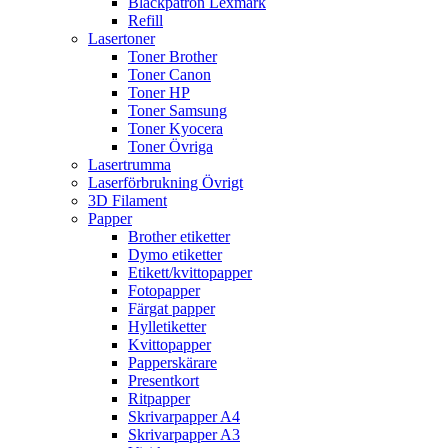
Bläckpatron Lexmark
Refill
Lasertoner
Toner Brother
Toner Canon
Toner HP
Toner Samsung
Toner Kyocera
Toner Övriga
Lasertrumma
Laserförbrukning Övrigt
3D Filament
Papper
Brother etiketter
Dymo etiketter
Etikett/kvittopapper
Fotopapper
Färgat papper
Hylletiketter
Kvittopapper
Papperskärare
Presentkort
Ritpapper
Skrivarpapper A4
Skrivarpapper A3