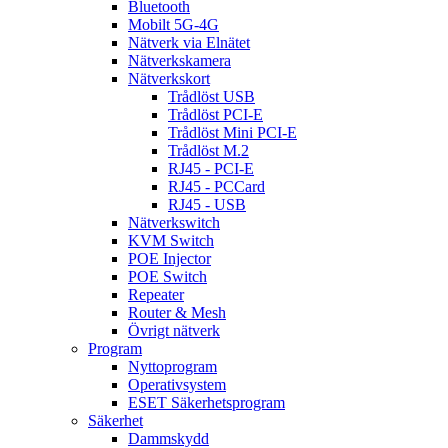
Bluetooth
Mobilt 5G-4G
Nätverk via Elnätet
Nätverkskamera
Nätverkskort
Trådlöst USB
Trådlöst PCI-E
Trådlöst Mini PCI-E
Trådlöst M.2
RJ45 - PCI-E
RJ45 - PCCard
RJ45 - USB
Nätverkswitch
KVM Switch
POE Injector
POE Switch
Repeater
Router & Mesh
Övrigt nätverk
Program
Nyttoprogram
Operativsystem
ESET Säkerhetsprogram
Säkerhet
Dammskydd