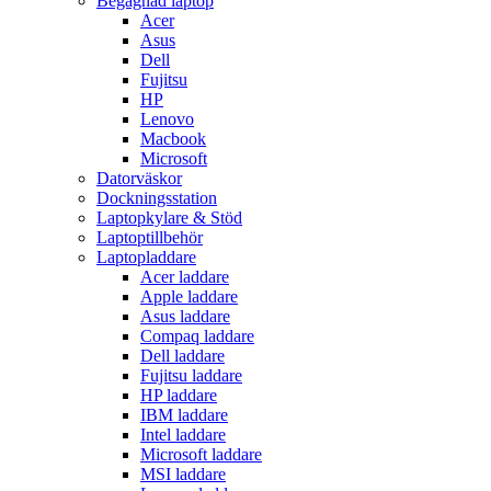
Begagnad laptop
Acer
Asus
Dell
Fujitsu
HP
Lenovo
Macbook
Microsoft
Datorväskor
Dockningsstation
Laptopkylare & Stöd
Laptoptillbehör
Laptopladdare
Acer laddare
Apple laddare
Asus laddare
Compaq laddare
Dell laddare
Fujitsu laddare
HP laddare
IBM laddare
Intel laddare
Microsoft laddare
MSI laddare