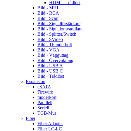
HDMI - Trådlöst
Bild - MHL
Bild - RCA
Bild - Scart
Bild - Signalförstärkare
Bild - Signalomvandlare
Bild - Splitter/Switch
Bild - SVideo
Bild - Thunderbolt
Bild - VGA
Bild - Vägguttag
Bild - Övervakning
Bild - USB A
Bild - USB C
Bild - Trådlöst
Expansion
eSATA
Firewire
moderkort
Parallell
Seriell
TGB/Mus
Fiber
Fiber Adapter
Fiber LC-LC