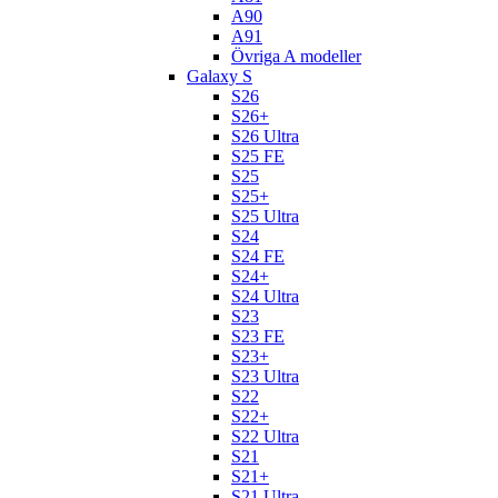
A90
A91
Övriga A modeller
Galaxy S
S26
S26+
S26 Ultra
S25 FE
S25
S25+
S25 Ultra
S24
S24 FE
S24+
S24 Ultra
S23
S23 FE
S23+
S23 Ultra
S22
S22+
S22 Ultra
S21
S21+
S21 Ultra