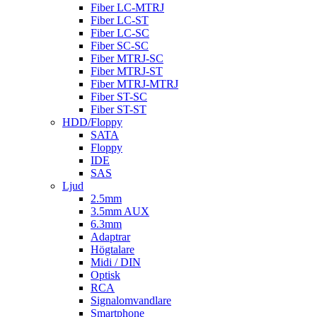
Fiber LC-MTRJ
Fiber LC-ST
Fiber LC-SC
Fiber SC-SC
Fiber MTRJ-SC
Fiber MTRJ-ST
Fiber MTRJ-MTRJ
Fiber ST-SC
Fiber ST-ST
HDD/Floppy
SATA
Floppy
IDE
SAS
Ljud
2.5mm
3.5mm AUX
6.3mm
Adaptrar
Högtalare
Midi / DIN
Optisk
RCA
Signalomvandlare
Smartphone