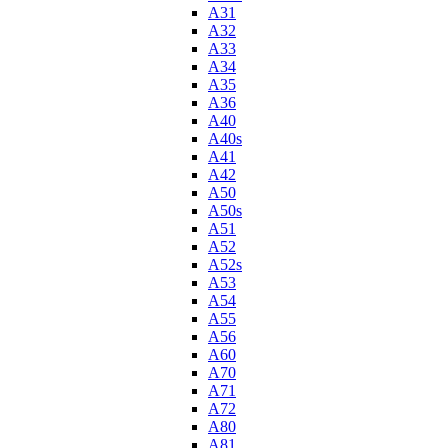
A31
A32
A33
A34
A35
A36
A40
A40s
A41
A42
A50
A50s
A51
A52
A52s
A53
A54
A55
A56
A60
A70
A71
A72
A80
A81