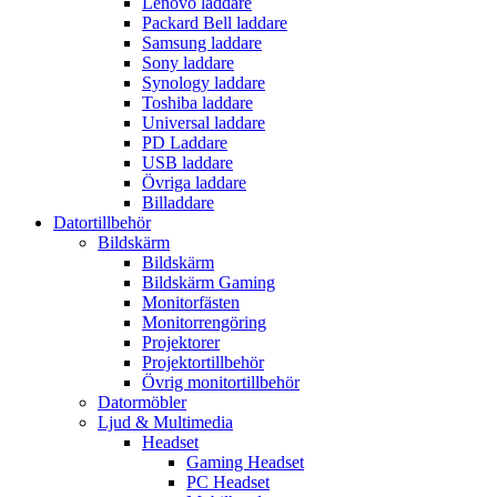
Lenovo laddare
Packard Bell laddare
Samsung laddare
Sony laddare
Synology laddare
Toshiba laddare
Universal laddare
PD Laddare
USB laddare
Övriga laddare
Billaddare
Datortillbehör
Bildskärm
Bildskärm
Bildskärm Gaming
Monitorfästen
Monitorrengöring
Projektorer
Projektortillbehör
Övrig monitortillbehör
Datormöbler
Ljud & Multimedia
Headset
Gaming Headset
PC Headset