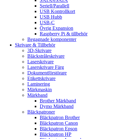
SATA/eSATA
Seriell/Parallell
USB Kontrollkort
USB Hubb
USB-C
Övrig Expansion
Raspberry Pi & tillbehör
Begagnade komponenter
Skrivare & Tillbehör
3D-Skrivare
Bläckstråleskrivare
Laserskrivare
Laserskrivare Färg
Dokumentförstörare
Etikettskrivare
Laminering
Märkmaskin
Märkband
Brother Märkband
Dymo Märkband
Bläckpatroner
Bläckpatron Brother
Bläckpatron Canon
Bläckpatron Epson
Bläckpatron HP