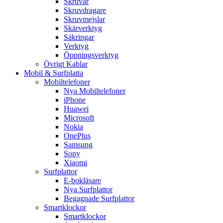
Skruvar
Skruvdragare
Skruvmejslar
Skärverktyg
Säkringar
Verktyg
Öppningsverktyg
Övrigt Kablar
Mobil & Surfplatta
Mobiltelefoner
Nya Mobiltelefoner
iPhone
Huawei
Microsoft
Nokia
OnePlus
Samsung
Sony
Xiaomi
Surfplattor
E-bokläsare
Nya Surfplattor
Begagnade Surfplattor
Smartklockor
Smartklockor