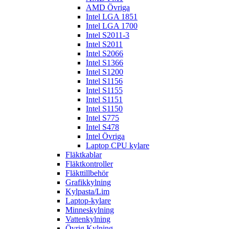
AMD Övriga
Intel LGA 1851
Intel LGA 1700
Intel S2011-3
Intel S2011
Intel S2066
Intel S1366
Intel S1200
Intel S1156
Intel S1155
Intel S1151
Intel S1150
Intel S775
Intel S478
Intel Övriga
Laptop CPU kylare
Fläktkablar
Fläktkontroller
Fläkttillbehör
Grafikkylning
Kylpasta/Lim
Laptop-kylare
Minneskylning
Vattenkylning
Övrig Kylning