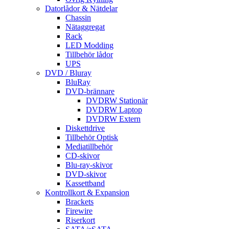
Datorlådor & Nätdelar
Chassin
Nätaggregat
Rack
LED Modding
Tillbehör lådor
UPS
DVD / Bluray
BluRay
DVD-brännare
DVDRW Stationär
DVDRW Laptop
DVDRW Extern
Diskettdrive
Tillbehör Optisk
Mediatillbehör
CD-skivor
Blu-ray-skivor
DVD-skivor
Kassettband
Kontrollkort & Expansion
Brackets
Firewire
Riserkort