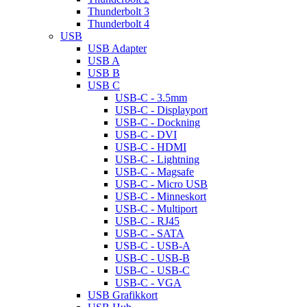
Thunderbolt 3
Thunderbolt 4
USB
USB Adapter
USB A
USB B
USB C
USB-C - 3.5mm
USB-C - Displayport
USB-C - Dockning
USB-C - DVI
USB-C - HDMI
USB-C - Lightning
USB-C - Magsafe
USB-C - Micro USB
USB-C - Minneskort
USB-C - Multiport
USB-C - RJ45
USB-C - SATA
USB-C - USB-A
USB-C - USB-B
USB-C - USB-C
USB-C - VGA
USB Grafikkort