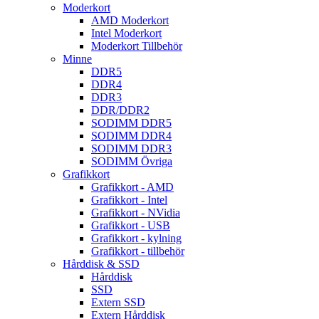
Moderkort
AMD Moderkort
Intel Moderkort
Moderkort Tillbehör
Minne
DDR5
DDR4
DDR3
DDR/DDR2
SODIMM DDR5
SODIMM DDR4
SODIMM DDR3
SODIMM Övriga
Grafikkort
Grafikkort - AMD
Grafikkort - Intel
Grafikkort - NVidia
Grafikkort - USB
Grafikkort - kylning
Grafikkort - tillbehör
Hårddisk & SSD
Hårddisk
SSD
Extern SSD
Extern Hårddisk