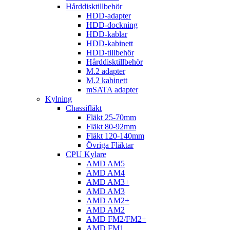
Hårddisktillbehör
HDD-adapter
HDD-dockning
HDD-kablar
HDD-kabinett
HDD-tillbehör
Hårddisktillbehör
M.2 adapter
M.2 kabinett
mSATA adapter
Kylning
Chassifläkt
Fläkt 25-70mm
Fläkt 80-92mm
Fläkt 120-140mm
Övriga Fläktar
CPU Kylare
AMD AM5
AMD AM4
AMD AM3+
AMD AM3
AMD AM2+
AMD AM2
AMD FM2/FM2+
AMD FM1