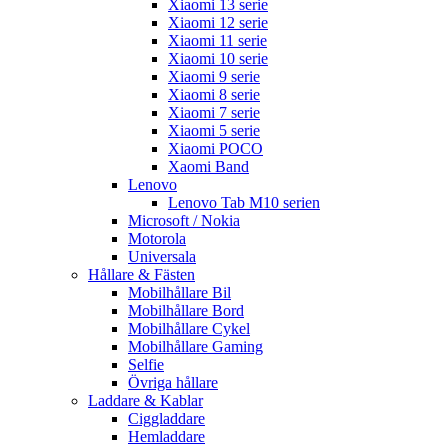
Xiaomi 13 serie
Xiaomi 12 serie
Xiaomi 11 serie
Xiaomi 10 serie
Xiaomi 9 serie
Xiaomi 8 serie
Xiaomi 7 serie
Xiaomi 5 serie
Xiaomi POCO
Xaomi Band
Lenovo
Lenovo Tab M10 serien
Microsoft / Nokia
Motorola
Universala
Hållare & Fästen
Mobilhållare Bil
Mobilhållare Bord
Mobilhållare Cykel
Mobilhållare Gaming
Selfie
Övriga hållare
Laddare & Kablar
Ciggladdare
Hemladdare