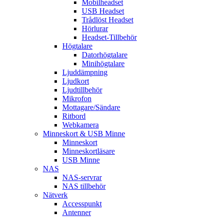
Mobilheadset
USB Headset
Trådlöst Headset
Hörlurar
Headset-Tillbehör
Högtalare
Datorhögtalare
Minihögtalare
Ljuddämpning
Ljudkort
Ljudtillbehör
Mikrofon
Mottagare/Sändare
Ritbord
Webkamera
Minneskort & USB Minne
Minneskort
Minneskortläsare
USB Minne
NAS
NAS-servrar
NAS tillbehör
Nätverk
Accesspunkt
Antenner