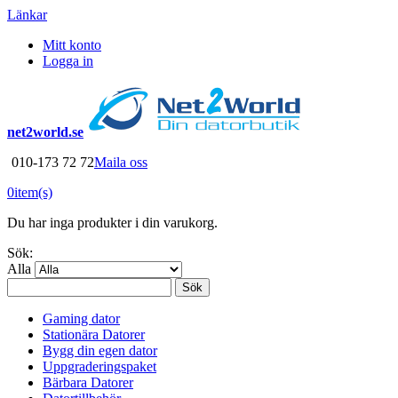
Länkar
Mitt konto
Logga in
net2world.se
010-173 72 72
Maila oss
0
item(s)
Du har inga produkter i din varukorg.
Sök:
Alla
Sök
Gaming dator
Stationära Datorer
Bygg din egen dator
Uppgraderingspaket
Bärbara Datorer