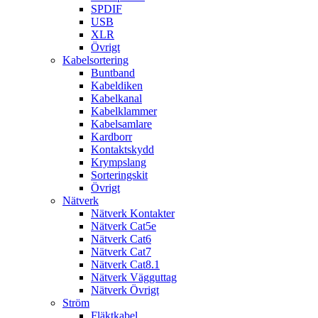
SPDIF
USB
XLR
Övrigt
Kabelsortering
Buntband
Kabeldiken
Kabelkanal
Kabelklammer
Kabelsamlare
Kardborr
Kontaktskydd
Krympslang
Sorteringskit
Övrigt
Nätverk
Nätverk Kontakter
Nätverk Cat5e
Nätverk Cat6
Nätverk Cat7
Nätverk Cat8.1
Nätverk Vägguttag
Nätverk Övrigt
Ström
Fläktkabel