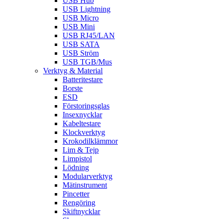
USB Hub
USB Lightning
USB Micro
USB Mini
USB RJ45/LAN
USB SATA
USB Ström
USB TGB/Mus
Verktyg & Material
Batteritestare
Borste
ESD
Förstoringsglas
Insexnycklar
Kabeltestare
Klockverktyg
Krokodilklämmor
Lim & Tejp
Limpistol
Lödning
Modularverktyg
Mätinstrument
Pincetter
Rengöring
Skiftnycklar