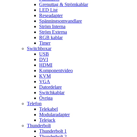
Grenuttag & Strömkablar
LED List
Reseadapter
Spänningsomvandlare
Ström Interna
Ström Externa
RGB kablar
Timer
Switchboxar
USB
DVI
HDMI
Komponentvideo
KVM
VGA
Datordelare
Switchkablar
Övriga
Telefon
Telekabel
Modularadapter
Telejack
Thunderbolt
Thunderbolt 1
Thunderbolt 2