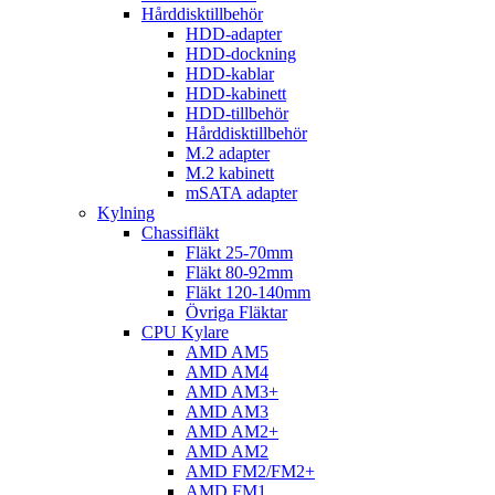
Hårddisktillbehör
HDD-adapter
HDD-dockning
HDD-kablar
HDD-kabinett
HDD-tillbehör
Hårddisktillbehör
M.2 adapter
M.2 kabinett
mSATA adapter
Kylning
Chassifläkt
Fläkt 25-70mm
Fläkt 80-92mm
Fläkt 120-140mm
Övriga Fläktar
CPU Kylare
AMD AM5
AMD AM4
AMD AM3+
AMD AM3
AMD AM2+
AMD AM2
AMD FM2/FM2+
AMD FM1