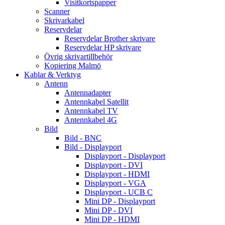
Visitkortspapper
Scanner
Skrivarkabel
Reservdelar
Reservdelar Brother skrivare
Reservdelar HP skrivare
Övrig skrivartillbehör
Kopiering Malmö
Kablar & Verktyg
Antenn
Antennadapter
Antennkabel Satellit
Antennkabel TV
Antennkabel 4G
Bild
Bild - BNC
Bild - Displayport
Displayport - Displayport
Displayport - DVI
Displayport - HDMI
Displayport - VGA
Displayport - UCB C
Mini DP - Displayport
Mini DP - DVI
Mini DP - HDMI