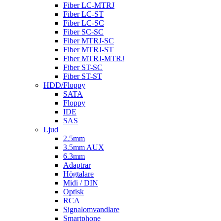
Fiber LC-MTRJ
Fiber LC-ST
Fiber LC-SC
Fiber SC-SC
Fiber MTRJ-SC
Fiber MTRJ-ST
Fiber MTRJ-MTRJ
Fiber ST-SC
Fiber ST-ST
HDD/Floppy
SATA
Floppy
IDE
SAS
Ljud
2.5mm
3.5mm AUX
6.3mm
Adaptrar
Högtalare
Midi / DIN
Optisk
RCA
Signalomvandlare
Smartphone