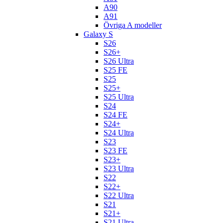
A90
A91
Övriga A modeller
Galaxy S
S26
S26+
S26 Ultra
S25 FE
S25
S25+
S25 Ultra
S24
S24 FE
S24+
S24 Ultra
S23
S23 FE
S23+
S23 Ultra
S22
S22+
S22 Ultra
S21
S21+
S21 Ultra