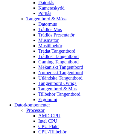
Datorlås
Kameraskydd
Portlås
Tangentbord & Möss
Datormus
Trådlös Mus
Trådlös Presentatör
Musmattor
Mustillbehör
Trådat Tangentbord
Trådlöst Tangentbord
Gaming Tangentbord
Mekaniskt Tangentbord
Numeriskt Tangentbord
Utländska Tangentbord
Tangentbord Övriga
Tangentbord & Mus
Tillbehör Tangentbord
Ergonomi
Datorkomponenter
Processor
AMD CPU
Intel CPU
CPU Fläkt
CPU-Tillbehör