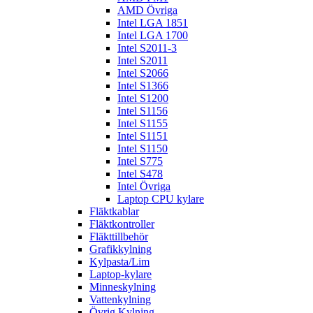
AMD Övriga
Intel LGA 1851
Intel LGA 1700
Intel S2011-3
Intel S2011
Intel S2066
Intel S1366
Intel S1200
Intel S1156
Intel S1155
Intel S1151
Intel S1150
Intel S775
Intel S478
Intel Övriga
Laptop CPU kylare
Fläktkablar
Fläktkontroller
Fläkttillbehör
Grafikkylning
Kylpasta/Lim
Laptop-kylare
Minneskylning
Vattenkylning
Övrig Kylning