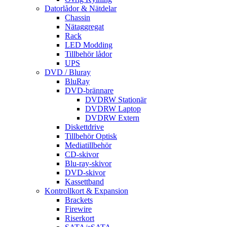
Datorlådor & Nätdelar
Chassin
Nätaggregat
Rack
LED Modding
Tillbehör lådor
UPS
DVD / Bluray
BluRay
DVD-brännare
DVDRW Stationär
DVDRW Laptop
DVDRW Extern
Diskettdrive
Tillbehör Optisk
Mediatillbehör
CD-skivor
Blu-ray-skivor
DVD-skivor
Kassettband
Kontrollkort & Expansion
Brackets
Firewire
Riserkort