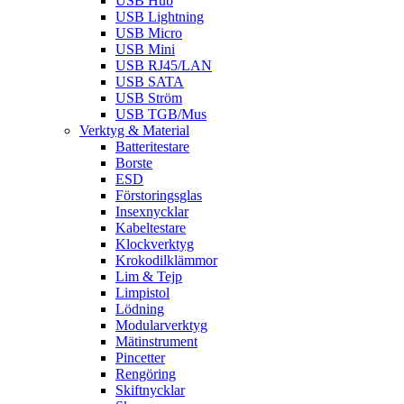
USB Hub
USB Lightning
USB Micro
USB Mini
USB RJ45/LAN
USB SATA
USB Ström
USB TGB/Mus
Verktyg & Material
Batteritestare
Borste
ESD
Förstoringsglas
Insexnycklar
Kabeltestare
Klockverktyg
Krokodilklämmor
Lim & Tejp
Limpistol
Lödning
Modularverktyg
Mätinstrument
Pincetter
Rengöring
Skiftnycklar