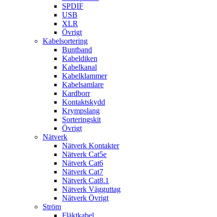
SPDIF
USB
XLR
Övrigt
Kabelsortering
Buntband
Kabeldiken
Kabelkanal
Kabelklammer
Kabelsamlare
Kardborr
Kontaktskydd
Krympslang
Sorteringskit
Övrigt
Nätverk
Nätverk Kontakter
Nätverk Cat5e
Nätverk Cat6
Nätverk Cat7
Nätverk Cat8.1
Nätverk Vägguttag
Nätverk Övrigt
Ström
Fläktkabel