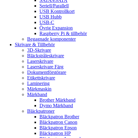
SATA/eSATA
Seriell/Parallell
USB Kontrollkort
USB Hubb
USB-C
Övrig Expansion
Raspberry Pi & tillbehör
Begagnade komponenter
Skrivare & Tillbehör
3D-Skrivare
Bläckstråleskrivare
Laserskrivare
Laserskrivare Färg
Dokumentförstörare
Etikettskrivare
Laminering
Märkmaskin
Märkband
Brother Märkband
Dymo Märkband
Bläckpatroner
Bläckpatron Brother
Bläckpatron Canon
Bläckpatron Epson
Bläckpatron HP