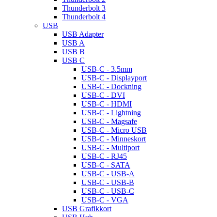
Thunderbolt 3
Thunderbolt 4
USB
USB Adapter
USB A
USB B
USB C
USB-C - 3.5mm
USB-C - Displayport
USB-C - Dockning
USB-C - DVI
USB-C - HDMI
USB-C - Lightning
USB-C - Magsafe
USB-C - Micro USB
USB-C - Minneskort
USB-C - Multiport
USB-C - RJ45
USB-C - SATA
USB-C - USB-A
USB-C - USB-B
USB-C - USB-C
USB-C - VGA
USB Grafikkort