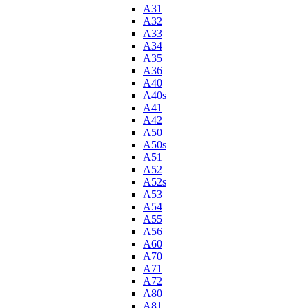
A31
A32
A33
A34
A35
A36
A40
A40s
A41
A42
A50
A50s
A51
A52
A52s
A53
A54
A55
A56
A60
A70
A71
A72
A80
A81