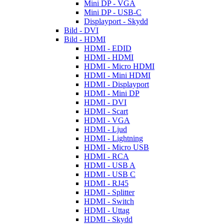
Mini DP - VGA
Mini DP - USB-C
Displayport - Skydd
Bild - DVI
Bild - HDMI
HDMI - EDID
HDMI - HDMI
HDMI - Micro HDMI
HDMI - Mini HDMI
HDMI - Displayport
HDMI - Mini DP
HDMI - DVI
HDMI - Scart
HDMI - VGA
HDMI - Ljud
HDMI - Lightning
HDMI - Micro USB
HDMI - RCA
HDMI - USB A
HDMI - USB C
HDMI - RJ45
HDMI - Splitter
HDMI - Switch
HDMI - Uttag
HDMI - Skydd