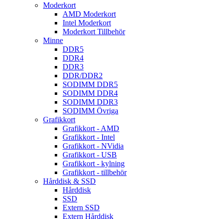
Moderkort
AMD Moderkort
Intel Moderkort
Moderkort Tillbehör
Minne
DDR5
DDR4
DDR3
DDR/DDR2
SODIMM DDR5
SODIMM DDR4
SODIMM DDR3
SODIMM Övriga
Grafikkort
Grafikkort - AMD
Grafikkort - Intel
Grafikkort - NVidia
Grafikkort - USB
Grafikkort - kylning
Grafikkort - tillbehör
Hårddisk & SSD
Hårddisk
SSD
Extern SSD
Extern Hårddisk