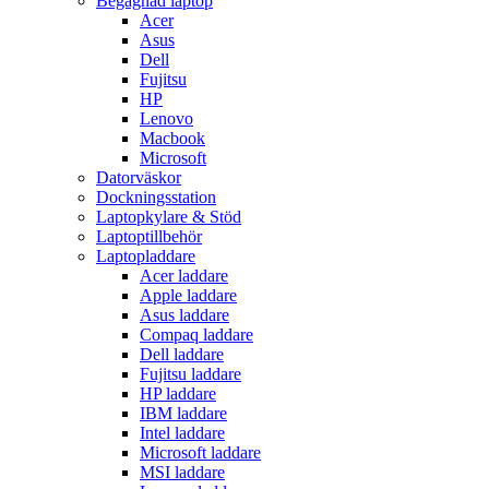
Begagnad laptop
Acer
Asus
Dell
Fujitsu
HP
Lenovo
Macbook
Microsoft
Datorväskor
Dockningsstation
Laptopkylare & Stöd
Laptoptillbehör
Laptopladdare
Acer laddare
Apple laddare
Asus laddare
Compaq laddare
Dell laddare
Fujitsu laddare
HP laddare
IBM laddare
Intel laddare
Microsoft laddare
MSI laddare