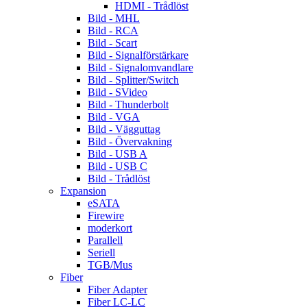
HDMI - Trådlöst
Bild - MHL
Bild - RCA
Bild - Scart
Bild - Signalförstärkare
Bild - Signalomvandlare
Bild - Splitter/Switch
Bild - SVideo
Bild - Thunderbolt
Bild - VGA
Bild - Vägguttag
Bild - Övervakning
Bild - USB A
Bild - USB C
Bild - Trådlöst
Expansion
eSATA
Firewire
moderkort
Parallell
Seriell
TGB/Mus
Fiber
Fiber Adapter
Fiber LC-LC