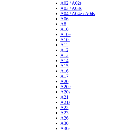
A02 / A02s
A03 / A03s
A04 / A04e / A04s
A06
A8
A10
A10e
A10s
A11
A12
A13
A14
A15
A16
A17
A20
A20e
A20s
A21
A21s
A22
A23
A26
A30
A30s