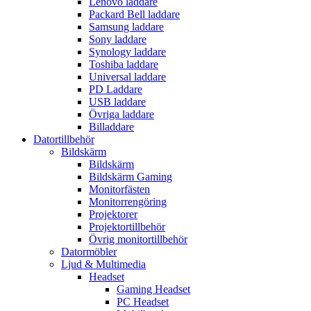
Lenovo laddare
Packard Bell laddare
Samsung laddare
Sony laddare
Synology laddare
Toshiba laddare
Universal laddare
PD Laddare
USB laddare
Övriga laddare
Billaddare
Datortillbehör
Bildskärm
Bildskärm
Bildskärm Gaming
Monitorfästen
Monitorrengöring
Projektorer
Projektortillbehör
Övrig monitortillbehör
Datormöbler
Ljud & Multimedia
Headset
Gaming Headset
PC Headset