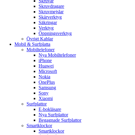
Skruvar
Skruvdragare
Skruvmejslar
Skärverktyg
Säkringar
Verktyg
Öppningsverktyg
Övrigt Kablar
Mobil & Surfplatta
Mobiltelefoner
Nya Mobiltelefoner
iPhone
Huawei
Microsoft
Nokia
OnePlus
Samsung
Sony
Xiaomi
Surfplattor
E-bokläsare
Nya Surfplattor
Begagnade Surfplattor
Smartklockor
Smartklockor