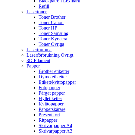
Bläckpatron Lexmark
Refill
Lasertoner
Toner Brother
Toner Canon
Toner HP
Toner Samsung
Toner Kyocera
Toner Övriga
Lasertrumma
Laserförbrukning Övrigt
3D Filament
Papper
Brother etiketter
Dymo etiketter
Etikett/kvittopapper
Fotopapper
Färgat papper
Hylletiketter
Kvittopapper
Papperskärare
Presentkort
Ritpapper
Skrivarpapper A4
Skrivarpapper A3