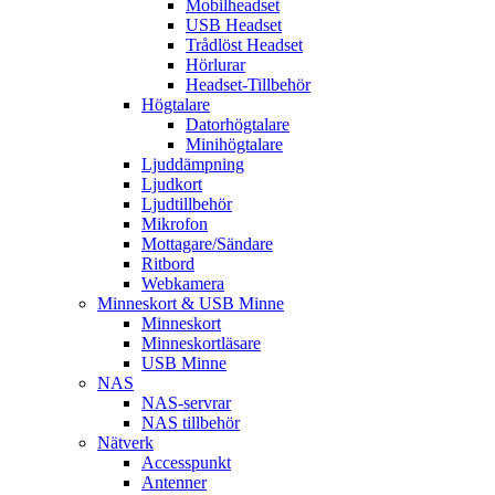
Mobilheadset
USB Headset
Trådlöst Headset
Hörlurar
Headset-Tillbehör
Högtalare
Datorhögtalare
Minihögtalare
Ljuddämpning
Ljudkort
Ljudtillbehör
Mikrofon
Mottagare/Sändare
Ritbord
Webkamera
Minneskort & USB Minne
Minneskort
Minneskortläsare
USB Minne
NAS
NAS-servrar
NAS tillbehör
Nätverk
Accesspunkt
Antenner