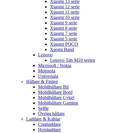
Xiaomi 13 serie
Xiaomi 12 serie
Xiaomi 11 serie
Xiaomi 10 serie
Xiaomi 9 serie
Xiaomi 8 serie
Xiaomi 7 serie
Xiaomi 5 serie
Xiaomi POCO
Xaomi Band
Lenovo
Lenovo Tab M10 serien
Microsoft / Nokia
Motorola
Universala
Hållare & Fästen
Mobilhållare Bil
Mobilhållare Bord
Mobilhållare Cykel
Mobilhållare Gaming
Selfie
Övriga hållare
Laddare & Kablar
Ciggladdare
Hemladdare