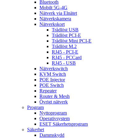
Bluetooth
Mobilt 5G-4G
Nätverk via Elnätet
Nätverkskamera
Nätverkskort
Trådlöst USB
Trådlöst PCI-E
Trådlöst Mini PCI-E
Trådlöst M.2
RJ45 - PCI-E
RJ45 - PCCard
RJ45 - USB
Nätverkswitch
KVM Switch
POE Injector
POE Switch
Repeater
Router & Mesh
Övrigt nätverk
Program
Nyttoprogram
Operativsystem
ESET Säkerhetsprogram
Säkerhet
Dammskydd