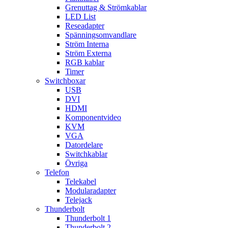
Grenuttag & Strömkablar
LED List
Reseadapter
Spänningsomvandlare
Ström Interna
Ström Externa
RGB kablar
Timer
Switchboxar
USB
DVI
HDMI
Komponentvideo
KVM
VGA
Datordelare
Switchkablar
Övriga
Telefon
Telekabel
Modularadapter
Telejack
Thunderbolt
Thunderbolt 1
Thunderbolt 2