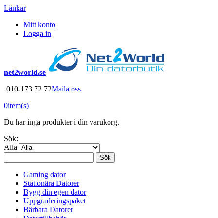
Länkar
Mitt konto
Logga in
net2world.se
010-173 72 72
Maila oss
0
item(s)
Du har inga produkter i din varukorg.
Sök:
Alla
Sök
Gaming dator
Stationära Datorer
Bygg din egen dator
Uppgraderingspaket
Bärbara Datorer