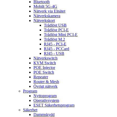
Bluetooth
Mobilt 5G-4G
Nätverk via Elnätet
Nätverkskamera
Nätverkskort
Trådlöst USB
Trådlöst PCI-E
Trådlöst Mini PCI-E
Trådlöst M.2
RJ45 - PCI-E
RJ45 - PCCard
RJ45 - USB
Nätverkswitch
KVM Switch
POE Injector
POE Switch
Repeater
Router & Mesh
Övrigt nätverk
Program
Nyttoprogram
Operativsystem
ESET Säkerhetsprogram
Säkerhet
Dammskydd