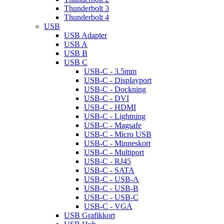
Thunderbolt 3
Thunderbolt 4
USB
USB Adapter
USB A
USB B
USB C
USB-C - 3.5mm
USB-C - Displayport
USB-C - Dockning
USB-C - DVI
USB-C - HDMI
USB-C - Lightning
USB-C - Magsafe
USB-C - Micro USB
USB-C - Minneskort
USB-C - Multiport
USB-C - RJ45
USB-C - SATA
USB-C - USB-A
USB-C - USB-B
USB-C - USB-C
USB-C - VGA
USB Grafikkort