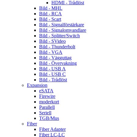
HDMI - Trådlöst
Bild - MHL
Bild - RCA
Bild - Scart
Bild - Signalförstärkare
Bild - Signalomvandlare
Bild - Splitter/Switch
Bild - SVideo
Bild - Thunderbolt
Bild - VGA
Bild - Vägguttag
Bild - Övervakning
Bild - USB A
Bild - USB C
Bild - Trådlöst
Expansion
eSATA
Firewire
moderkort
Parallell
Seriell
TGB/Mus
Fiber
Fiber Adapter
Fiber LC-LC