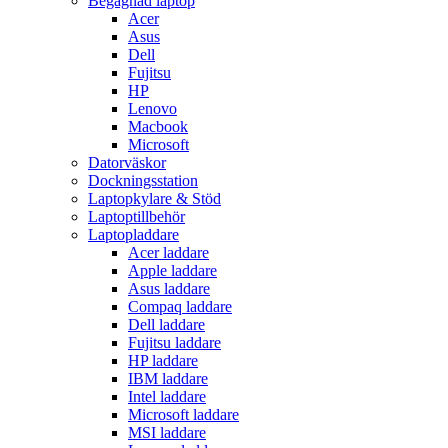
Begagnad laptop
Acer
Asus
Dell
Fujitsu
HP
Lenovo
Macbook
Microsoft
Datorväskor
Dockningsstation
Laptopkylare & Stöd
Laptoptillbehör
Laptopladdare
Acer laddare
Apple laddare
Asus laddare
Compaq laddare
Dell laddare
Fujitsu laddare
HP laddare
IBM laddare
Intel laddare
Microsoft laddare
MSI laddare