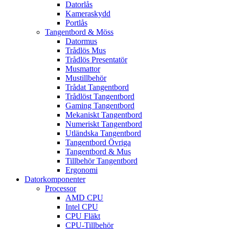
Datorlås
Kameraskydd
Portlås
Tangentbord & Möss
Datormus
Trådlös Mus
Trådlös Presentatör
Musmattor
Mustillbehör
Trådat Tangentbord
Trådlöst Tangentbord
Gaming Tangentbord
Mekaniskt Tangentbord
Numeriskt Tangentbord
Utländska Tangentbord
Tangentbord Övriga
Tangentbord & Mus
Tillbehör Tangentbord
Ergonomi
Datorkomponenter
Processor
AMD CPU
Intel CPU
CPU Fläkt
CPU-Tillbehör