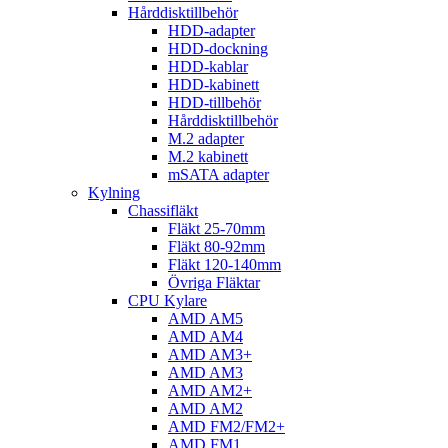
Hårddisktillbehör
HDD-adapter
HDD-dockning
HDD-kablar
HDD-kabinett
HDD-tillbehör
Hårddisktillbehör
M.2 adapter
M.2 kabinett
mSATA adapter
Kylning
Chassifläkt
Fläkt 25-70mm
Fläkt 80-92mm
Fläkt 120-140mm
Övriga Fläktar
CPU Kylare
AMD AM5
AMD AM4
AMD AM3+
AMD AM3
AMD AM2+
AMD AM2
AMD FM2/FM2+
AMD FM1