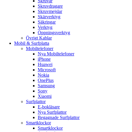
Skruvar
Skruvdragare
Skruvmejslar
Skärverktyg
Säkringar
Verktyg
Öppningsverktyg
Övrigt Kablar
Mobil & Surfplatta
Mobiltelefoner
Nya Mobiltelefoner
iPhone
Huawei
Microsoft
Nokia
OnePlus
Samsung
Sony
Xiaomi
Surfplattor
E-bokläsare
Nya Surfplattor
Begagnade Surfplattor
Smartklockor
Smartklockor