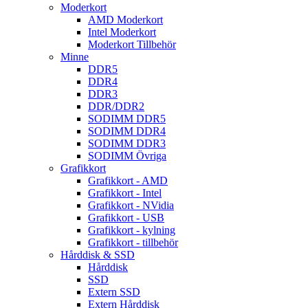
Moderkort
AMD Moderkort
Intel Moderkort
Moderkort Tillbehör
Minne
DDR5
DDR4
DDR3
DDR/DDR2
SODIMM DDR5
SODIMM DDR4
SODIMM DDR3
SODIMM Övriga
Grafikkort
Grafikkort - AMD
Grafikkort - Intel
Grafikkort - NVidia
Grafikkort - USB
Grafikkort - kylning
Grafikkort - tillbehör
Hårddisk & SSD
Hårddisk
SSD
Extern SSD
Extern Hårddisk