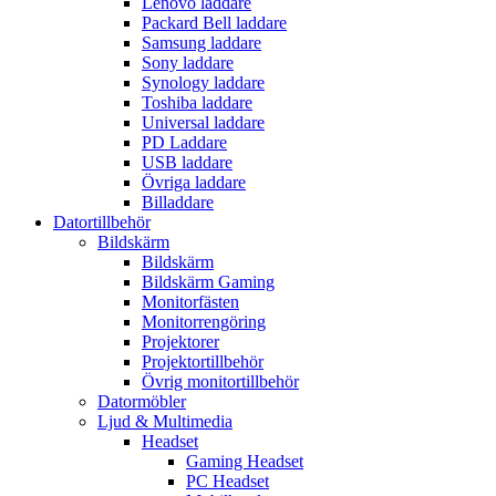
Lenovo laddare
Packard Bell laddare
Samsung laddare
Sony laddare
Synology laddare
Toshiba laddare
Universal laddare
PD Laddare
USB laddare
Övriga laddare
Billaddare
Datortillbehör
Bildskärm
Bildskärm
Bildskärm Gaming
Monitorfästen
Monitorrengöring
Projektorer
Projektortillbehör
Övrig monitortillbehör
Datormöbler
Ljud & Multimedia
Headset
Gaming Headset
PC Headset