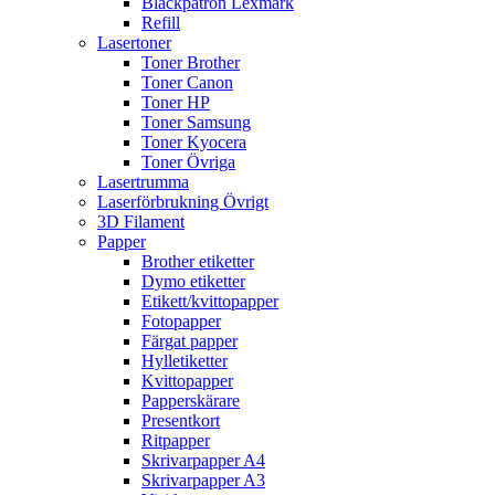
Bläckpatron Lexmark
Refill
Lasertoner
Toner Brother
Toner Canon
Toner HP
Toner Samsung
Toner Kyocera
Toner Övriga
Lasertrumma
Laserförbrukning Övrigt
3D Filament
Papper
Brother etiketter
Dymo etiketter
Etikett/kvittopapper
Fotopapper
Färgat papper
Hylletiketter
Kvittopapper
Papperskärare
Presentkort
Ritpapper
Skrivarpapper A4
Skrivarpapper A3