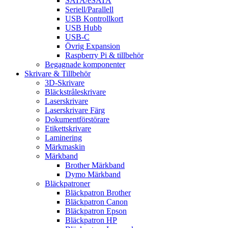
SATA/eSATA
Seriell/Parallell
USB Kontrollkort
USB Hubb
USB-C
Övrig Expansion
Raspberry Pi & tillbehör
Begagnade komponenter
Skrivare & Tillbehör
3D-Skrivare
Bläckstråleskrivare
Laserskrivare
Laserskrivare Färg
Dokumentförstörare
Etikettskrivare
Laminering
Märkmaskin
Märkband
Brother Märkband
Dymo Märkband
Bläckpatroner
Bläckpatron Brother
Bläckpatron Canon
Bläckpatron Epson
Bläckpatron HP