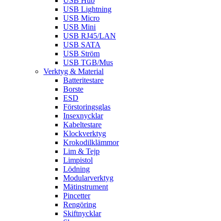
USB Hub
USB Lightning
USB Micro
USB Mini
USB RJ45/LAN
USB SATA
USB Ström
USB TGB/Mus
Verktyg & Material
Batteritestare
Borste
ESD
Förstoringsglas
Insexnycklar
Kabeltestare
Klockverktyg
Krokodilklämmor
Lim & Tejp
Limpistol
Lödning
Modularverktyg
Mätinstrument
Pincetter
Rengöring
Skiftnycklar