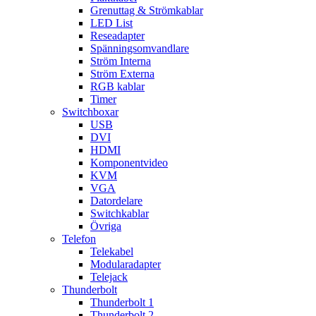
Grenuttag & Strömkablar
LED List
Reseadapter
Spänningsomvandlare
Ström Interna
Ström Externa
RGB kablar
Timer
Switchboxar
USB
DVI
HDMI
Komponentvideo
KVM
VGA
Datordelare
Switchkablar
Övriga
Telefon
Telekabel
Modularadapter
Telejack
Thunderbolt
Thunderbolt 1
Thunderbolt 2