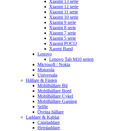
Xiaomi 13 serie
Xiaomi 12 serie
Xiaomi 11 serie
Xiaomi 10 serie
Xiaomi 9 serie
Xiaomi 8 serie
Xiaomi 7 serie
Xiaomi 5 serie
Xiaomi POCO
Xaomi Band
Lenovo
Lenovo Tab M10 serien
Microsoft / Nokia
Motorola
Universala
Hållare & Fästen
Mobilhållare Bil
Mobilhållare Bord
Mobilhållare Cykel
Mobilhållare Gaming
Selfie
Övriga hållare
Laddare & Kablar
Ciggladdare
Hemladdare