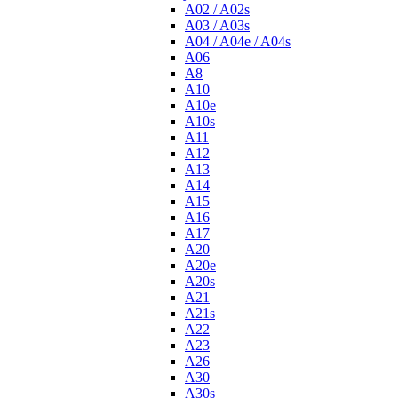
A02 / A02s
A03 / A03s
A04 / A04e / A04s
A06
A8
A10
A10e
A10s
A11
A12
A13
A14
A15
A16
A17
A20
A20e
A20s
A21
A21s
A22
A23
A26
A30
A30s