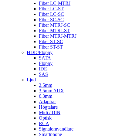
Fiber LC-MTRJ
Fiber LC-ST
Fiber LC-SC
Fiber SC-SC
Fiber MTRJ-SC
Fiber MTRJ-ST
Fiber MTRJ-MTRJ
Fiber ST-SC
Fiber ST-ST
HDD/Floppy
SATA
Floppy
IDE
SAS
Ljud
2.5mm
3.5mm AUX
6.3mm
Adaptrar
Högtalare
Midi / DIN
Optisk
RCA
Signalomvandlare
Smartphone