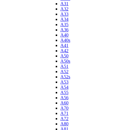
A31
A32
A33
A34
A35
A36
A40
A40s
A41
A42
A50
A50s
A51
A52
A52s
A53
A54
A55
A56
A60
A70
A71
A72
A80
A81