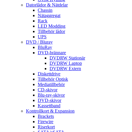
Datorlådor & Nätdelar
Chassin
Nätaggregat
Rack
LED Modding
Tillbehör lådor
UPS
DVD / Bluray
BluRay
DVD-brännare
DVDRW Stationär
DVDRW Laptop
DVDRW Extern
Diskettdrive
Tillbehör Optisk
Mediatillbehör
CD-skivor
Blu-ray-skivor
DVD-skivor
Kassettband
Kontrollkort & Expansion
Brackets
Firewire
Riserkort