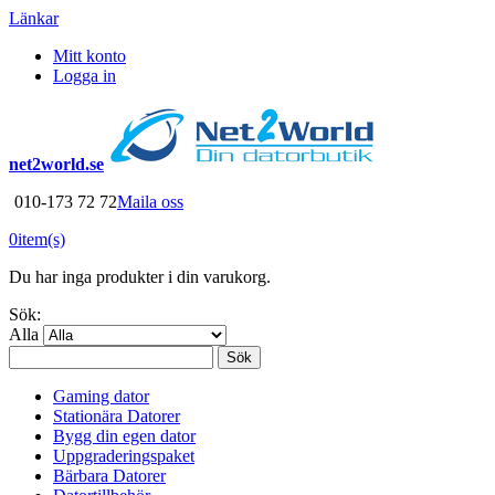
Länkar
Mitt konto
Logga in
net2world.se
010-173 72 72
Maila oss
0
item(s)
Du har inga produkter i din varukorg.
Sök:
Alla
Sök
Gaming dator
Stationära Datorer
Bygg din egen dator
Uppgraderingspaket
Bärbara Datorer