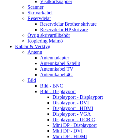
Visitkortspapper
Scanner
Skrivarkabel
Reservdelar
Reservdelar Brother skrivare
Reservdelar HP skrivare
Övrig skrivartillbehör
Kopiering Malmö
Kablar & Verktyg
Antenn
Antennadapter
Antennkabel Satellit
Antennkabel TV
Antennkabel 4G
Bild
Bild - BNC
Bild - Displayport
Displayport - Displayport
Displayport - DVI
Displayport - HDMI
Displayport - VGA
Displayport - UCB C
Mini DP - Displayport
Mini DP - DVI
Mini DP - HDMI