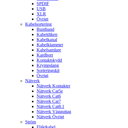
SPDIF
USB
XLR
Övrigt
Kabelsortering
Buntband
Kabeldiken
Kabelkanal
Kabelklammer
Kabelsamlare
Kardborr
Kontaktskydd
Krympslang
Sorteringskit
Övrigt
Nätverk
Nätverk Kontakter
Nätverk Cat5e
Nätverk Cat6
Nätverk Cat7
Nätverk Cat8.1
Nätverk Vägguttag
Nätverk Övrigt
Ström
Fläktkabel