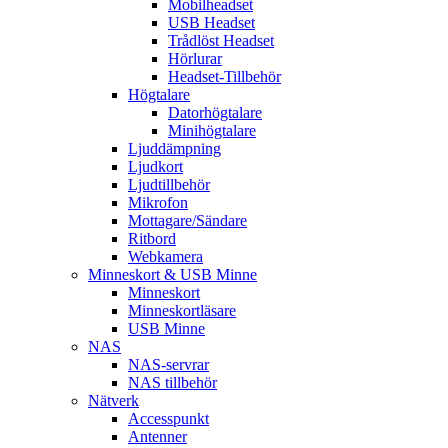
Mobilheadset
USB Headset
Trådlöst Headset
Hörlurar
Headset-Tillbehör
Högtalare
Datorhögtalare
Minihögtalare
Ljuddämpning
Ljudkort
Ljudtillbehör
Mikrofon
Mottagare/Sändare
Ritbord
Webkamera
Minneskort & USB Minne
Minneskort
Minneskortläsare
USB Minne
NAS
NAS-servrar
NAS tillbehör
Nätverk
Accesspunkt
Antenner