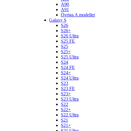
A90
A91
Övriga A modeller
Galaxy S
S26
S26+
S26 Ultra
S25 FE
S25
S25+
S25 Ultra
S24
S24 FE
S24+
S24 Ultra
S23
S23 FE
S23+
S23 Ultra
S22
S22+
S22 Ultra
S21
S21+
S21 Ultra