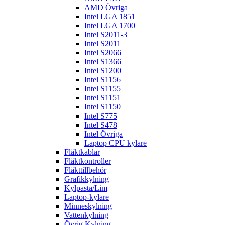
AMD Övriga
Intel LGA 1851
Intel LGA 1700
Intel S2011-3
Intel S2011
Intel S2066
Intel S1366
Intel S1200
Intel S1156
Intel S1155
Intel S1151
Intel S1150
Intel S775
Intel S478
Intel Övriga
Laptop CPU kylare
Fläktkablar
Fläktkontroller
Fläkttillbehör
Grafikkylning
Kylpasta/Lim
Laptop-kylare
Minneskylning
Vattenkylning
Övrig Kylning