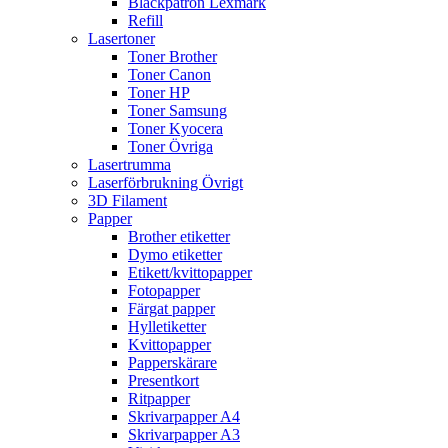
Bläckpatron Lexmark
Refill
Lasertoner
Toner Brother
Toner Canon
Toner HP
Toner Samsung
Toner Kyocera
Toner Övriga
Lasertrumma
Laserförbrukning Övrigt
3D Filament
Papper
Brother etiketter
Dymo etiketter
Etikett/kvittopapper
Fotopapper
Färgat papper
Hylletiketter
Kvittopapper
Papperskärare
Presentkort
Ritpapper
Skrivarpapper A4
Skrivarpapper A3