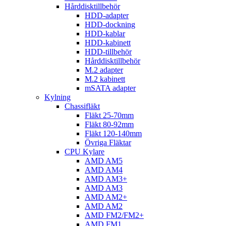
Hårddisktillbehör
HDD-adapter
HDD-dockning
HDD-kablar
HDD-kabinett
HDD-tillbehör
Hårddisktillbehör
M.2 adapter
M.2 kabinett
mSATA adapter
Kylning
Chassifläkt
Fläkt 25-70mm
Fläkt 80-92mm
Fläkt 120-140mm
Övriga Fläktar
CPU Kylare
AMD AM5
AMD AM4
AMD AM3+
AMD AM3
AMD AM2+
AMD AM2
AMD FM2/FM2+
AMD FM1