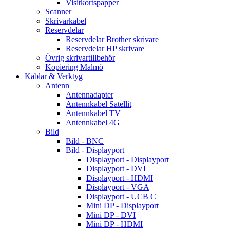
Visitkortspapper
Scanner
Skrivarkabel
Reservdelar
Reservdelar Brother skrivare
Reservdelar HP skrivare
Övrig skrivartillbehör
Kopiering Malmö
Kablar & Verktyg
Antenn
Antennadapter
Antennkabel Satellit
Antennkabel TV
Antennkabel 4G
Bild
Bild - BNC
Bild - Displayport
Displayport - Displayport
Displayport - DVI
Displayport - HDMI
Displayport - VGA
Displayport - UCB C
Mini DP - Displayport
Mini DP - DVI
Mini DP - HDMI