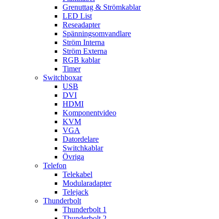
Grenuttag & Strömkablar
LED List
Reseadapter
Spänningsomvandlare
Ström Interna
Ström Externa
RGB kablar
Timer
Switchboxar
USB
DVI
HDMI
Komponentvideo
KVM
VGA
Datordelare
Switchkablar
Övriga
Telefon
Telekabel
Modularadapter
Telejack
Thunderbolt
Thunderbolt 1
Thunderbolt 2