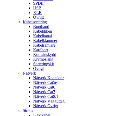
SPDIF
USB
XLR
Övrigt
Kabelsortering
Buntband
Kabeldiken
Kabelkanal
Kabelklammer
Kabelsamlare
Kardborr
Kontaktskydd
Krympslang
Sorteringskit
Övrigt
Nätverk
Nätverk Kontakter
Nätverk Cat5e
Nätverk Cat6
Nätverk Cat7
Nätverk Cat8.1
Nätverk Vägguttag
Nätverk Övrigt
Ström
Fläktkabel