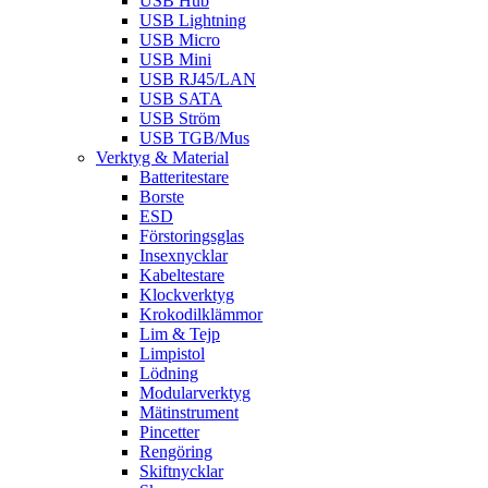
USB Hub
USB Lightning
USB Micro
USB Mini
USB RJ45/LAN
USB SATA
USB Ström
USB TGB/Mus
Verktyg & Material
Batteritestare
Borste
ESD
Förstoringsglas
Insexnycklar
Kabeltestare
Klockverktyg
Krokodilklämmor
Lim & Tejp
Limpistol
Lödning
Modularverktyg
Mätinstrument
Pincetter
Rengöring
Skiftnycklar