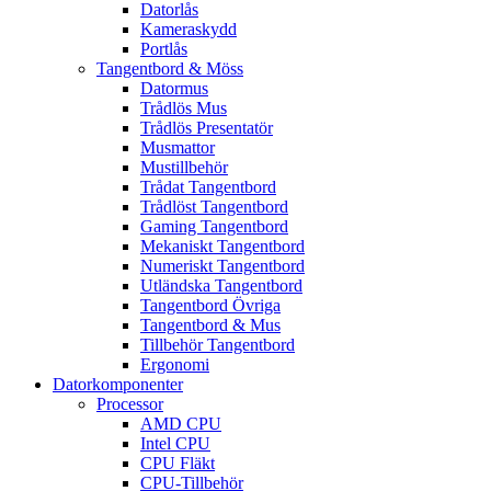
Datorlås
Kameraskydd
Portlås
Tangentbord & Möss
Datormus
Trådlös Mus
Trådlös Presentatör
Musmattor
Mustillbehör
Trådat Tangentbord
Trådlöst Tangentbord
Gaming Tangentbord
Mekaniskt Tangentbord
Numeriskt Tangentbord
Utländska Tangentbord
Tangentbord Övriga
Tangentbord & Mus
Tillbehör Tangentbord
Ergonomi
Datorkomponenter
Processor
AMD CPU
Intel CPU
CPU Fläkt
CPU-Tillbehör