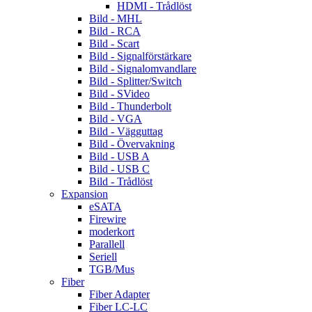
HDMI - Trådlöst
Bild - MHL
Bild - RCA
Bild - Scart
Bild - Signalförstärkare
Bild - Signalomvandlare
Bild - Splitter/Switch
Bild - SVideo
Bild - Thunderbolt
Bild - VGA
Bild - Vägguttag
Bild - Övervakning
Bild - USB A
Bild - USB C
Bild - Trådlöst
Expansion
eSATA
Firewire
moderkort
Parallell
Seriell
TGB/Mus
Fiber
Fiber Adapter
Fiber LC-LC