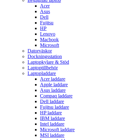
Begagnad laptop
Acer
Asus
Dell
Fujitsu
HP
Lenovo
Macbook
Microsoft
Datorväskor
Dockningsstation
Laptopkylare & Stöd
Laptoptillbehör
Laptopladdare
Acer laddare
Apple laddare
Asus laddare
Compaq laddare
Dell laddare
Fujitsu laddare
HP laddare
IBM laddare
Intel laddare
Microsoft laddare
MSI laddare