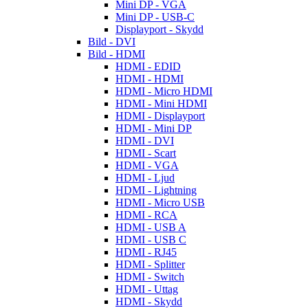
Mini DP - VGA
Mini DP - USB-C
Displayport - Skydd
Bild - DVI
Bild - HDMI
HDMI - EDID
HDMI - HDMI
HDMI - Micro HDMI
HDMI - Mini HDMI
HDMI - Displayport
HDMI - Mini DP
HDMI - DVI
HDMI - Scart
HDMI - VGA
HDMI - Ljud
HDMI - Lightning
HDMI - Micro USB
HDMI - RCA
HDMI - USB A
HDMI - USB C
HDMI - RJ45
HDMI - Splitter
HDMI - Switch
HDMI - Uttag
HDMI - Skydd