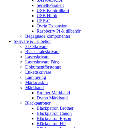
SATA/eSATA
Seriell/Parallell
USB Kontrollkort
USB Hubb
USB-C
Övrig Expansion
Raspberry Pi & tillbehör
Begagnade komponenter
Skrivare & Tillbehör
3D-Skrivare
Bläckstråleskrivare
Laserskrivare
Laserskrivare Färg
Dokumentförstörare
Etikettskrivare
Laminering
Märkmaskin
Märkband
Brother Märkband
Dymo Märkband
Bläckpatroner
Bläckpatron Brother
Bläckpatron Canon
Bläckpatron Epson
Bläckpatron HP