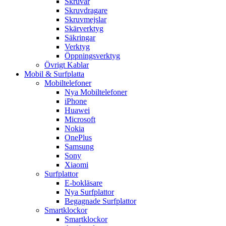
Skruvar
Skruvdragare
Skruvmejslar
Skärverktyg
Säkringar
Verktyg
Öppningsverktyg
Övrigt Kablar
Mobil & Surfplatta
Mobiltelefoner
Nya Mobiltelefoner
iPhone
Huawei
Microsoft
Nokia
OnePlus
Samsung
Sony
Xiaomi
Surfplattor
E-bokläsare
Nya Surfplattor
Begagnade Surfplattor
Smartklockor
Smartklockor