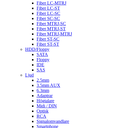
Fiber LC-MTRJ
Fiber LC-ST
Fiber LC-SC
Fiber SC-SC
Fiber MTRJ-SC
Fiber MTRJ-ST
Fiber MTRJ-MTRJ
Fiber ST-SC
Fiber ST-ST
HDD/Floppy
SATA
Floppy
IDE
SAS
Ljud
2.5mm
3.5mm AUX
6.3mm
Adaptrar
Högtalare
Midi / DIN
Optisk
RCA
Signalomvandlare
Smartphone