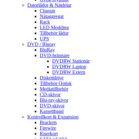
Datorlådor & Nätdelar
Chassin
Nätaggregat
Rack
LED Modding
Tillbehör lådor
UPS
DVD / Bluray
BluRay
DVD-brännare
DVDRW Stationär
DVDRW Laptop
DVDRW Extern
Diskettdrive
Tillbehör Optisk
Mediatillbehör
CD-skivor
Blu-ray-skivor
DVD-skivor
Kassettband
Kontrollkort & Expansion
Brackets
Firewire
Riserkort