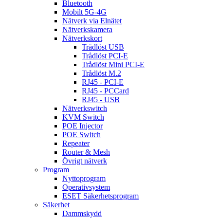
Bluetooth
Mobilt 5G-4G
Nätverk via Elnätet
Nätverkskamera
Nätverkskort
Trådlöst USB
Trådlöst PCI-E
Trådlöst Mini PCI-E
Trådlöst M.2
RJ45 - PCI-E
RJ45 - PCCard
RJ45 - USB
Nätverkswitch
KVM Switch
POE Injector
POE Switch
Repeater
Router & Mesh
Övrigt nätverk
Program
Nyttoprogram
Operativsystem
ESET Säkerhetsprogram
Säkerhet
Dammskydd