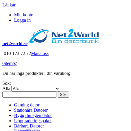
Länkar
Mitt konto
Logga in
net2world.se
010-173 72 72
Maila oss
0
item(s)
Du har inga produkter i din varukorg.
Sök:
Alla
Sök
Gaming dator
Stationära Datorer
Bygg din egen dator
Uppgraderingspaket
Bärbara Datorer