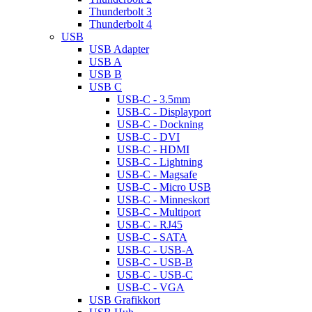
Thunderbolt 3
Thunderbolt 4
USB
USB Adapter
USB A
USB B
USB C
USB-C - 3.5mm
USB-C - Displayport
USB-C - Dockning
USB-C - DVI
USB-C - HDMI
USB-C - Lightning
USB-C - Magsafe
USB-C - Micro USB
USB-C - Minneskort
USB-C - Multiport
USB-C - RJ45
USB-C - SATA
USB-C - USB-A
USB-C - USB-B
USB-C - USB-C
USB-C - VGA
USB Grafikkort