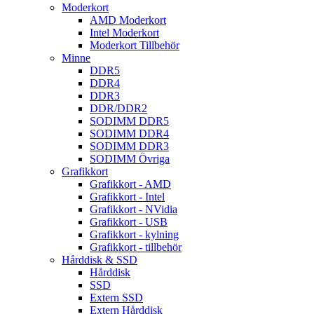
Moderkort
AMD Moderkort
Intel Moderkort
Moderkort Tillbehör
Minne
DDR5
DDR4
DDR3
DDR/DDR2
SODIMM DDR5
SODIMM DDR4
SODIMM DDR3
SODIMM Övriga
Grafikkort
Grafikkort - AMD
Grafikkort - Intel
Grafikkort - NVidia
Grafikkort - USB
Grafikkort - kylning
Grafikkort - tillbehör
Hårddisk & SSD
Hårddisk
SSD
Extern SSD
Extern Hårddisk