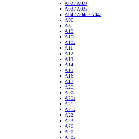
A02 / A02s
A03 / A03s
A04 / A04e / A04s
A06
A8
A10
A10e
A10s
A11
A12
A13
A14
A15
A16
A17
A20
A20e
A20s
A21
A21s
A22
A23
A26
A30
A30s