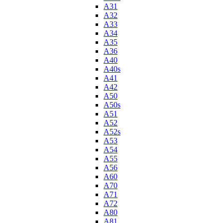
A31
A32
A33
A34
A35
A36
A40
A40s
A41
A42
A50
A50s
A51
A52
A52s
A53
A54
A55
A56
A60
A70
A71
A72
A80
A81