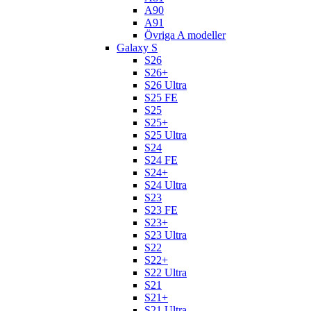
A90
A91
Övriga A modeller
Galaxy S
S26
S26+
S26 Ultra
S25 FE
S25
S25+
S25 Ultra
S24
S24 FE
S24+
S24 Ultra
S23
S23 FE
S23+
S23 Ultra
S22
S22+
S22 Ultra
S21
S21+
S21 Ultra