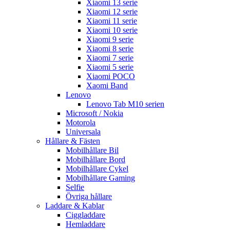
Xiaomi 13 serie
Xiaomi 12 serie
Xiaomi 11 serie
Xiaomi 10 serie
Xiaomi 9 serie
Xiaomi 8 serie
Xiaomi 7 serie
Xiaomi 5 serie
Xiaomi POCO
Xaomi Band
Lenovo
Lenovo Tab M10 serien
Microsoft / Nokia
Motorola
Universala
Hållare & Fästen
Mobilhållare Bil
Mobilhållare Bord
Mobilhållare Cykel
Mobilhållare Gaming
Selfie
Övriga hållare
Laddare & Kablar
Ciggladdare
Hemladdare