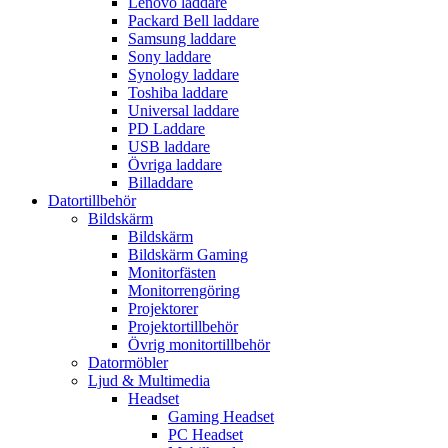
Lenovo laddare
Packard Bell laddare
Samsung laddare
Sony laddare
Synology laddare
Toshiba laddare
Universal laddare
PD Laddare
USB laddare
Övriga laddare
Billaddare
Datortillbehör
Bildskärm
Bildskärm
Bildskärm Gaming
Monitorfästen
Monitorrengöring
Projektorer
Projektortillbehör
Övrig monitortillbehör
Datormöbler
Ljud & Multimedia
Headset
Gaming Headset
PC Headset