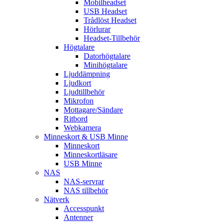
Mobilheadset
USB Headset
Trådlöst Headset
Hörlurar
Headset-Tillbehör
Högtalare
Datorhögtalare
Minihögtalare
Ljuddämpning
Ljudkort
Ljudtillbehör
Mikrofon
Mottagare/Sändare
Ritbord
Webkamera
Minneskort & USB Minne
Minneskort
Minneskortläsare
USB Minne
NAS
NAS-servrar
NAS tillbehör
Nätverk
Accesspunkt
Antenner