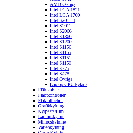
AMD Övriga
Intel LGA 1851
Intel LGA 1700
Intel S2011-3
Intel S2011
Intel S2066
Intel S1366
Intel S1200
Intel S1156
Intel S1155
Intel S1151
Intel S1150
Intel S775
Intel S478
Intel Övriga
Laptop CPU kylare
Fläktkablar
Fläktkontroller
Fläkttillbehör
Grafikkylning
Kylpasta/Lim
Laptop-kylare
Minneskylning
Vattenkylning
Övrig Kylning