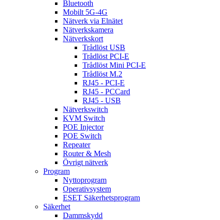
Bluetooth
Mobilt 5G-4G
Nätverk via Elnätet
Nätverkskamera
Nätverkskort
Trådlöst USB
Trådlöst PCI-E
Trådlöst Mini PCI-E
Trådlöst M.2
RJ45 - PCI-E
RJ45 - PCCard
RJ45 - USB
Nätverkswitch
KVM Switch
POE Injector
POE Switch
Repeater
Router & Mesh
Övrigt nätverk
Program
Nyttoprogram
Operativsystem
ESET Säkerhetsprogram
Säkerhet
Dammskydd