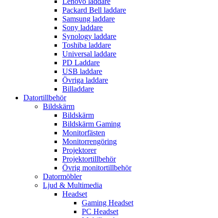
Lenovo laddare
Packard Bell laddare
Samsung laddare
Sony laddare
Synology laddare
Toshiba laddare
Universal laddare
PD Laddare
USB laddare
Övriga laddare
Billaddare
Datortillbehör
Bildskärm
Bildskärm
Bildskärm Gaming
Monitorfästen
Monitorrengöring
Projektorer
Projektortillbehör
Övrig monitortillbehör
Datormöbler
Ljud & Multimedia
Headset
Gaming Headset
PC Headset