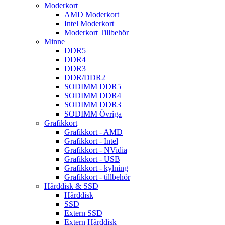
Moderkort
AMD Moderkort
Intel Moderkort
Moderkort Tillbehör
Minne
DDR5
DDR4
DDR3
DDR/DDR2
SODIMM DDR5
SODIMM DDR4
SODIMM DDR3
SODIMM Övriga
Grafikkort
Grafikkort - AMD
Grafikkort - Intel
Grafikkort - NVidia
Grafikkort - USB
Grafikkort - kylning
Grafikkort - tillbehör
Hårddisk & SSD
Hårddisk
SSD
Extern SSD
Extern Hårddisk