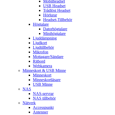
Mobilheadset
USB Headset
Trådlöst Headset
Hörlurar
Headset-Tillbehör
Högtalare
Datorhögtalare
Minihögtalare
Ljuddämpning
Ljudkort
Ljudtillbehör
Mikrofon
Mottagare/Sändare
Ritbord
Webkamera
Minneskort & USB Minne
Minneskort
Minneskortläsare
USB Minne
NAS
NAS-servrar
NAS tillbehör
Nätverk
Accesspunkt
Antenner