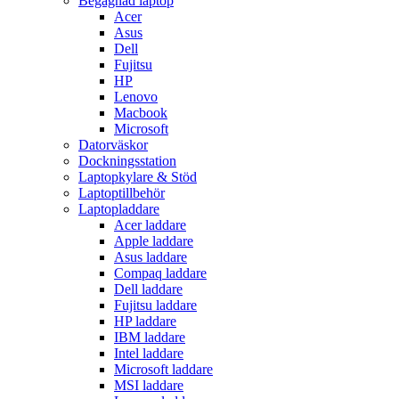
Begagnad laptop
Acer
Asus
Dell
Fujitsu
HP
Lenovo
Macbook
Microsoft
Datorväskor
Dockningsstation
Laptopkylare & Stöd
Laptoptillbehör
Laptopladdare
Acer laddare
Apple laddare
Asus laddare
Compaq laddare
Dell laddare
Fujitsu laddare
HP laddare
IBM laddare
Intel laddare
Microsoft laddare
MSI laddare