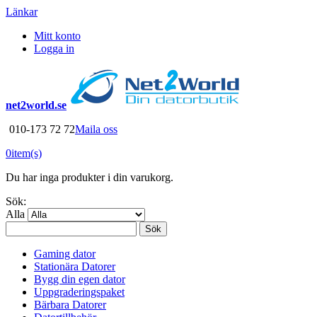
Länkar
Mitt konto
Logga in
net2world.se
010-173 72 72
Maila oss
0
item(s)
Du har inga produkter i din varukorg.
Sök:
Alla
Sök
Gaming dator
Stationära Datorer
Bygg din egen dator
Uppgraderingspaket
Bärbara Datorer