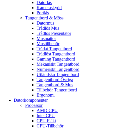
Datorlås
Kameraskydd
Portlås
Tangentbord & Möss
Datormus
Trådlös Mus
Trådlös Presentatör
Musmattor
Mustillbehör
Trådat Tangentbord
Trådlöst Tangentbord
Gaming Tangentbord
Mekaniskt Tangentbord
Numeriskt Tangentbord
Utländska Tangentbord
Tangentbord Övriga
Tangentbord & Mus
Tillbehör Tangentbord
Ergonomi
Datorkomponenter
Processor
AMD CPU
Intel CPU
CPU Fläkt
CPU-Tillbehör