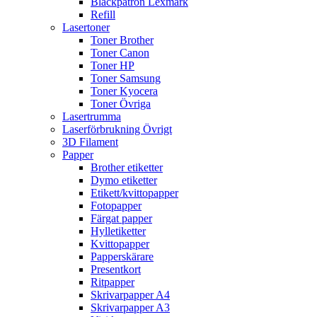
Bläckpatron Lexmark
Refill
Lasertoner
Toner Brother
Toner Canon
Toner HP
Toner Samsung
Toner Kyocera
Toner Övriga
Lasertrumma
Laserförbrukning Övrigt
3D Filament
Papper
Brother etiketter
Dymo etiketter
Etikett/kvittopapper
Fotopapper
Färgat papper
Hylletiketter
Kvittopapper
Papperskärare
Presentkort
Ritpapper
Skrivarpapper A4
Skrivarpapper A3