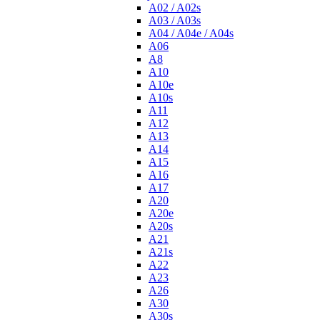
A02 / A02s
A03 / A03s
A04 / A04e / A04s
A06
A8
A10
A10e
A10s
A11
A12
A13
A14
A15
A16
A17
A20
A20e
A20s
A21
A21s
A22
A23
A26
A30
A30s