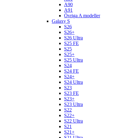
A90
A91
Övriga A modeller
Galaxy S
S26
S26+
S26 Ultra
S25 FE
S25
S25+
S25 Ultra
S24
S24 FE
S24+
S24 Ultra
S23
S23 FE
S23+
S23 Ultra
S22
S22+
S22 Ultra
S21
S21+
S21 Ultra