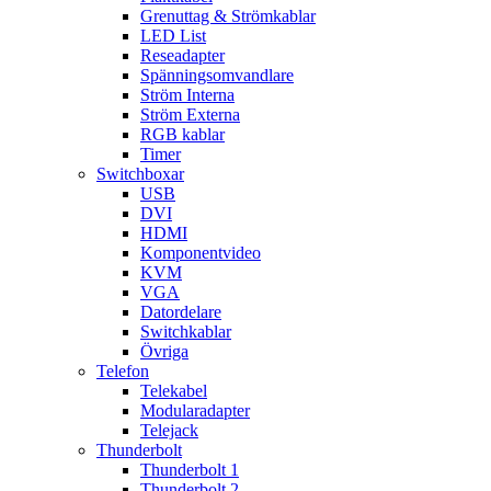
Grenuttag & Strömkablar
LED List
Reseadapter
Spänningsomvandlare
Ström Interna
Ström Externa
RGB kablar
Timer
Switchboxar
USB
DVI
HDMI
Komponentvideo
KVM
VGA
Datordelare
Switchkablar
Övriga
Telefon
Telekabel
Modularadapter
Telejack
Thunderbolt
Thunderbolt 1
Thunderbolt 2