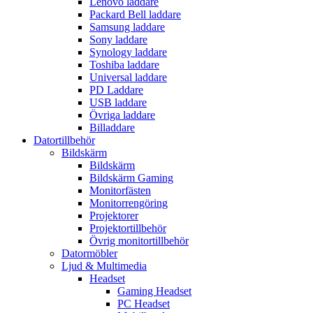
Lenovo laddare
Packard Bell laddare
Samsung laddare
Sony laddare
Synology laddare
Toshiba laddare
Universal laddare
PD Laddare
USB laddare
Övriga laddare
Billaddare
Datortillbehör
Bildskärm
Bildskärm
Bildskärm Gaming
Monitorfästen
Monitorrengöring
Projektorer
Projektortillbehör
Övrig monitortillbehör
Datormöbler
Ljud & Multimedia
Headset
Gaming Headset
PC Headset