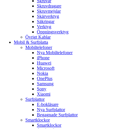
Skruvar
Skruvdragare
Skruvmejslar
Skärverktyg
Säkringar
Verktyg
Öppningsverktyg
Övrigt Kablar
Mobil & Surfplatta
Mobiltelefoner
Nya Mobiltelefoner
iPhone
Huawei
Microsoft
Nokia
OnePlus
Samsung
Sony
Xiaomi
Surfplattor
E-bokläsare
Nya Surfplattor
Begagnade Surfplattor
Smartklockor
Smartklockor