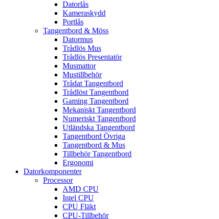
Datorlås
Kameraskydd
Portlås
Tangentbord & Möss
Datormus
Trådlös Mus
Trådlös Presentatör
Musmattor
Mustillbehör
Trådat Tangentbord
Trådlöst Tangentbord
Gaming Tangentbord
Mekaniskt Tangentbord
Numeriskt Tangentbord
Utländska Tangentbord
Tangentbord Övriga
Tangentbord & Mus
Tillbehör Tangentbord
Ergonomi
Datorkomponenter
Processor
AMD CPU
Intel CPU
CPU Fläkt
CPU-Tillbehör