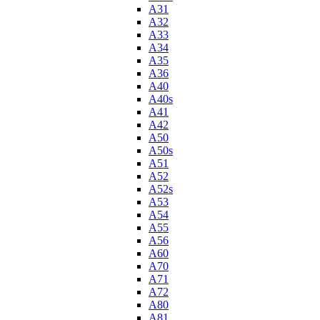
A31
A32
A33
A34
A35
A36
A40
A40s
A41
A42
A50
A50s
A51
A52
A52s
A53
A54
A55
A56
A60
A70
A71
A72
A80
A81