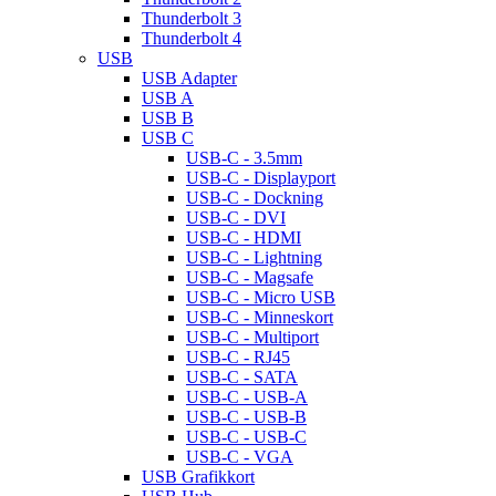
Thunderbolt 3
Thunderbolt 4
USB
USB Adapter
USB A
USB B
USB C
USB-C - 3.5mm
USB-C - Displayport
USB-C - Dockning
USB-C - DVI
USB-C - HDMI
USB-C - Lightning
USB-C - Magsafe
USB-C - Micro USB
USB-C - Minneskort
USB-C - Multiport
USB-C - RJ45
USB-C - SATA
USB-C - USB-A
USB-C - USB-B
USB-C - USB-C
USB-C - VGA
USB Grafikkort