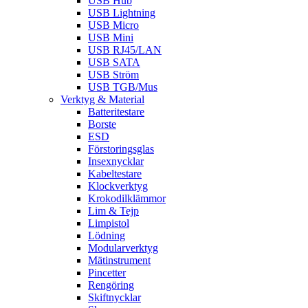
USB Hub
USB Lightning
USB Micro
USB Mini
USB RJ45/LAN
USB SATA
USB Ström
USB TGB/Mus
Verktyg & Material
Batteritestare
Borste
ESD
Förstoringsglas
Insexnycklar
Kabeltestare
Klockverktyg
Krokodilklämmor
Lim & Tejp
Limpistol
Lödning
Modularverktyg
Mätinstrument
Pincetter
Rengöring
Skiftnycklar