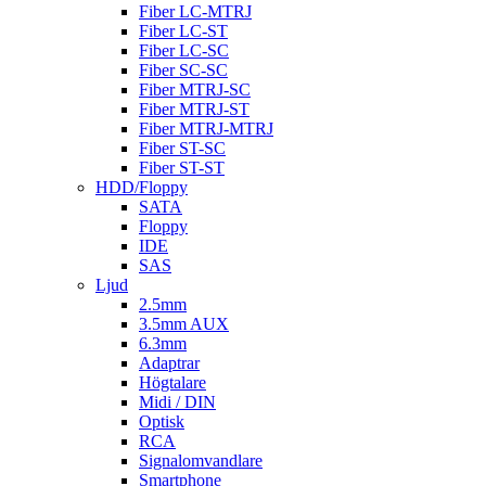
Fiber LC-MTRJ
Fiber LC-ST
Fiber LC-SC
Fiber SC-SC
Fiber MTRJ-SC
Fiber MTRJ-ST
Fiber MTRJ-MTRJ
Fiber ST-SC
Fiber ST-ST
HDD/Floppy
SATA
Floppy
IDE
SAS
Ljud
2.5mm
3.5mm AUX
6.3mm
Adaptrar
Högtalare
Midi / DIN
Optisk
RCA
Signalomvandlare
Smartphone