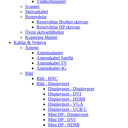
Visitkortspapper
Scanner
Skrivarkabel
Reservdelar
Reservdelar Brother skrivare
Reservdelar HP skrivare
Övrig skrivartillbehör
Kopiering Malmö
Kablar & Verktyg
Antenn
Antennadapter
Antennkabel Satellit
Antennkabel TV
Antennkabel 4G
Bild
Bild - BNC
Bild - Displayport
Displayport - Displayport
Displayport - DVI
Displayport - HDMI
Displayport - VGA
Displayport - UCB C
Mini DP - Displayport
Mini DP - DVI
Mini DP - HDMI