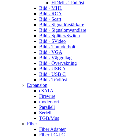
HDMI - Trådlöst
Bild - MHL
Bild - RCA
Bild - Scart
Bild - Signalförstärkare
Bild - Signalomvandlare
Bild - Splitter/Switch
Bild - SVideo
Bild - Thunderbolt
Bild - VGA
Bild - Vägguttag
Bild - Övervakning
Bild - USB A
Bild - USB C
Bild - Trådlöst
Expansion
eSATA
Firewire
moderkort
Parallell
Seriell
TGB/Mus
Fiber
Fiber Adapter
Fiber LC-LC