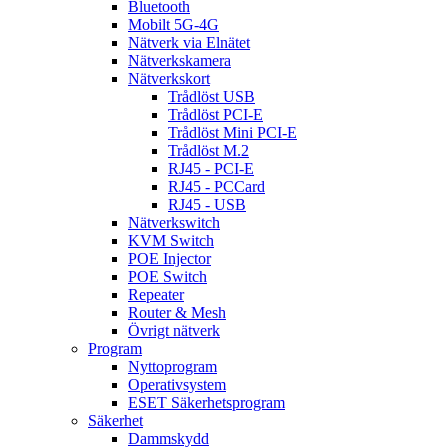
Bluetooth
Mobilt 5G-4G
Nätverk via Elnätet
Nätverkskamera
Nätverkskort
Trådlöst USB
Trådlöst PCI-E
Trådlöst Mini PCI-E
Trådlöst M.2
RJ45 - PCI-E
RJ45 - PCCard
RJ45 - USB
Nätverkswitch
KVM Switch
POE Injector
POE Switch
Repeater
Router & Mesh
Övrigt nätverk
Program
Nyttoprogram
Operativsystem
ESET Säkerhetsprogram
Säkerhet
Dammskydd