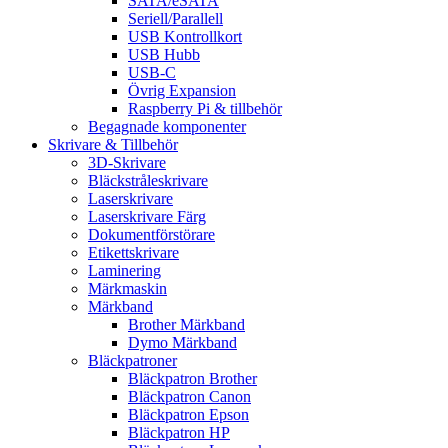
SATA/eSATA
Seriell/Parallell
USB Kontrollkort
USB Hubb
USB-C
Övrig Expansion
Raspberry Pi & tillbehör
Begagnade komponenter
Skrivare & Tillbehör
3D-Skrivare
Bläckstråleskrivare
Laserskrivare
Laserskrivare Färg
Dokumentförstörare
Etikettskrivare
Laminering
Märkmaskin
Märkband
Brother Märkband
Dymo Märkband
Bläckpatroner
Bläckpatron Brother
Bläckpatron Canon
Bläckpatron Epson
Bläckpatron HP