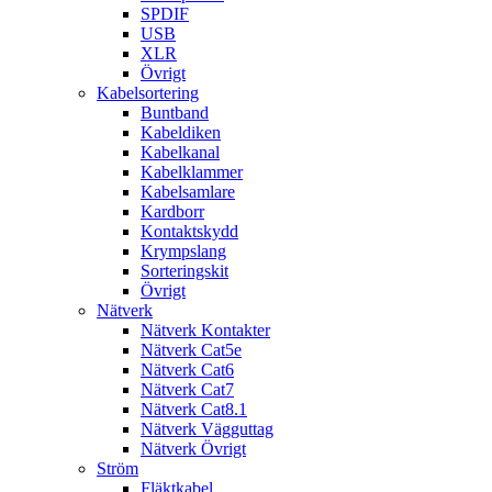
SPDIF
USB
XLR
Övrigt
Kabelsortering
Buntband
Kabeldiken
Kabelkanal
Kabelklammer
Kabelsamlare
Kardborr
Kontaktskydd
Krympslang
Sorteringskit
Övrigt
Nätverk
Nätverk Kontakter
Nätverk Cat5e
Nätverk Cat6
Nätverk Cat7
Nätverk Cat8.1
Nätverk Vägguttag
Nätverk Övrigt
Ström
Fläktkabel