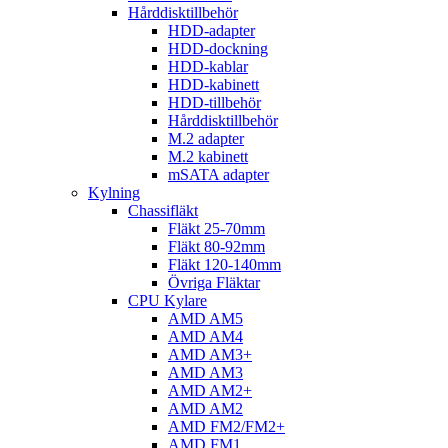
Hårddisktillbehör
HDD-adapter
HDD-dockning
HDD-kablar
HDD-kabinett
HDD-tillbehör
Hårddisktillbehör
M.2 adapter
M.2 kabinett
mSATA adapter
Kylning
Chassifläkt
Fläkt 25-70mm
Fläkt 80-92mm
Fläkt 120-140mm
Övriga Fläktar
CPU Kylare
AMD AM5
AMD AM4
AMD AM3+
AMD AM3
AMD AM2+
AMD AM2
AMD FM2/FM2+
AMD FM1