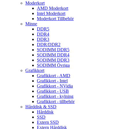
Moderkort
AMD Moderkort
Intel Moderkort
Moderkort Tillbehör
Minne
DDR5
DDR4
DDR3
DDR/DDR2
SODIMM DDR5
SODIMM DDR4
SODIMM DDR3
SODIMM Övriga
Grafikkort
Grafikkort - AMD
Grafikkort - Intel
Grafikkort - NVidia
Grafikkort - USB
Grafikkort - kylning
Grafikkort - tillbehör
Hårddisk & SSD
Hårddisk
SSD
Extern SSD
Extern Hårddisk