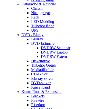
Datorlådor & Nätdelar
Chassin
Nätaggregat
Rack
LED Modding
Tillbehör lådor
UPS
DVD / Bluray
BluRay
DVD-brännare
DVDRW Stationär
DVDRW Laptop
DVDRW Extern
Diskettdrive
Tillbehör Optisk
Mediatillbehör
CD-skivor
Blu-ray-skivor
DVD-skivor
Kassettband
Kontrollkort & Expansion
Brackets
Firewire
Riserkort