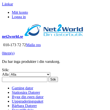
Länkar
Mitt konto
Logga in
net2world.se
010-173 72 72
Maila oss
0
item(s)
Du har inga produkter i din varukorg.
Sök:
Alla
Sök
Gaming dator
Stationära Datorer
Bygg din egen dator
Uppgraderingspaket
Bärbara Datorer