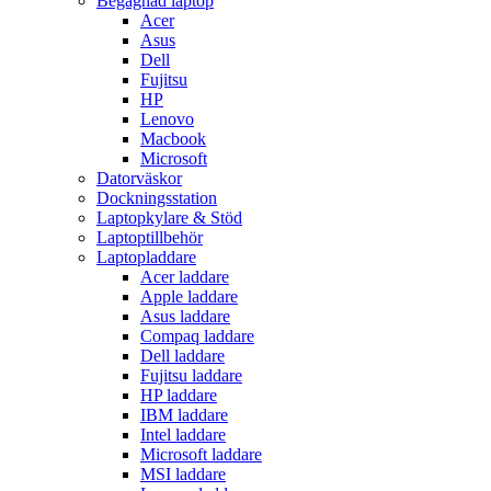
Begagnad laptop
Acer
Asus
Dell
Fujitsu
HP
Lenovo
Macbook
Microsoft
Datorväskor
Dockningsstation
Laptopkylare & Stöd
Laptoptillbehör
Laptopladdare
Acer laddare
Apple laddare
Asus laddare
Compaq laddare
Dell laddare
Fujitsu laddare
HP laddare
IBM laddare
Intel laddare
Microsoft laddare
MSI laddare