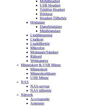
Mobilheadset
USB Headset
Trådlöst Headset
Hörlurar
Headset-Tillbehör
Högtalare
Datorhögtalare
Minihögtalare
Ljuddämpning
Ljudkort
Ljudtillbehör
Mikrofon
Mottagare/Sändare
Ritbord
Webkamera
Minneskort & USB Minne
Minneskort
Minneskortläsare
USB Minne
NAS
NAS-servrar
NAS tillbehör
Nätverk
Accesspunkt
Antenner