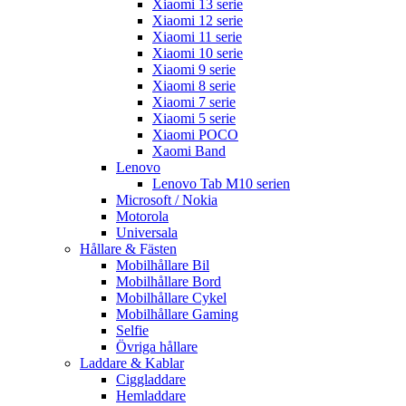
Xiaomi 13 serie
Xiaomi 12 serie
Xiaomi 11 serie
Xiaomi 10 serie
Xiaomi 9 serie
Xiaomi 8 serie
Xiaomi 7 serie
Xiaomi 5 serie
Xiaomi POCO
Xaomi Band
Lenovo
Lenovo Tab M10 serien
Microsoft / Nokia
Motorola
Universala
Hållare & Fästen
Mobilhållare Bil
Mobilhållare Bord
Mobilhållare Cykel
Mobilhållare Gaming
Selfie
Övriga hållare
Laddare & Kablar
Ciggladdare
Hemladdare