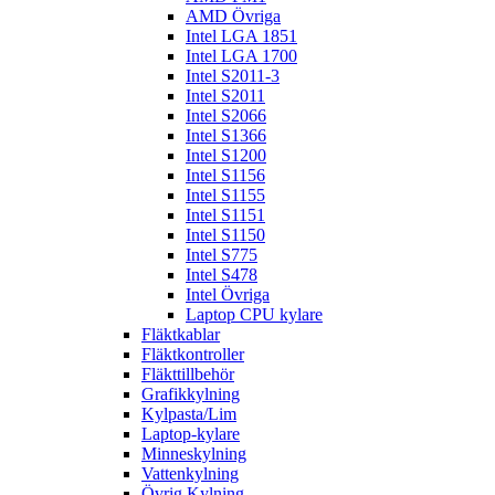
AMD Övriga
Intel LGA 1851
Intel LGA 1700
Intel S2011-3
Intel S2011
Intel S2066
Intel S1366
Intel S1200
Intel S1156
Intel S1155
Intel S1151
Intel S1150
Intel S775
Intel S478
Intel Övriga
Laptop CPU kylare
Fläktkablar
Fläktkontroller
Fläkttillbehör
Grafikkylning
Kylpasta/Lim
Laptop-kylare
Minneskylning
Vattenkylning
Övrig Kylning