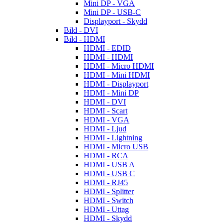
Mini DP - VGA
Mini DP - USB-C
Displayport - Skydd
Bild - DVI
Bild - HDMI
HDMI - EDID
HDMI - HDMI
HDMI - Micro HDMI
HDMI - Mini HDMI
HDMI - Displayport
HDMI - Mini DP
HDMI - DVI
HDMI - Scart
HDMI - VGA
HDMI - Ljud
HDMI - Lightning
HDMI - Micro USB
HDMI - RCA
HDMI - USB A
HDMI - USB C
HDMI - RJ45
HDMI - Splitter
HDMI - Switch
HDMI - Uttag
HDMI - Skydd