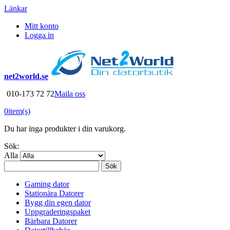
Länkar
Mitt konto
Logga in
net2world.se
010-173 72 72
Maila oss
0
item(s)
Du har inga produkter i din varukorg.
Sök:
Alla
Sök
Gaming dator
Stationära Datorer
Bygg din egen dator
Uppgraderingspaket
Bärbara Datorer