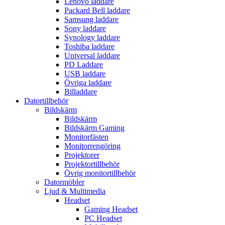
Lenovo laddare
Packard Bell laddare
Samsung laddare
Sony laddare
Synology laddare
Toshiba laddare
Universal laddare
PD Laddare
USB laddare
Övriga laddare
Billaddare
Datortillbehör
Bildskärm
Bildskärm
Bildskärm Gaming
Monitorfästen
Monitorrengöring
Projektorer
Projektortillbehör
Övrig monitortillbehör
Datormöbler
Ljud & Multimedia
Headset
Gaming Headset
PC Headset