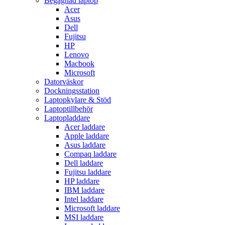
Begagnad laptop
Acer
Asus
Dell
Fujitsu
HP
Lenovo
Macbook
Microsoft
Datorväskor
Dockningsstation
Laptopkylare & Stöd
Laptoptillbehör
Laptopladdare
Acer laddare
Apple laddare
Asus laddare
Compaq laddare
Dell laddare
Fujitsu laddare
HP laddare
IBM laddare
Intel laddare
Microsoft laddare
MSI laddare