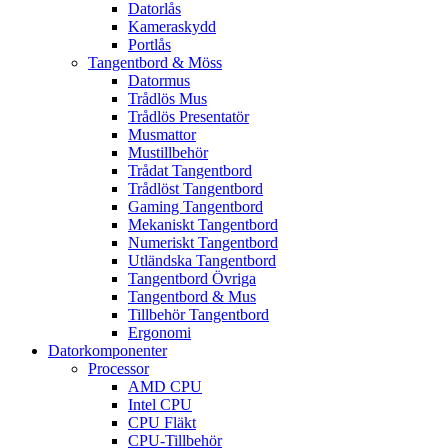
Datorlås
Kameraskydd
Portlås
Tangentbord & Möss
Datormus
Trådlös Mus
Trådlös Presentatör
Musmattor
Mustillbehör
Trådat Tangentbord
Trådlöst Tangentbord
Gaming Tangentbord
Mekaniskt Tangentbord
Numeriskt Tangentbord
Utländska Tangentbord
Tangentbord Övriga
Tangentbord & Mus
Tillbehör Tangentbord
Ergonomi
Datorkomponenter
Processor
AMD CPU
Intel CPU
CPU Fläkt
CPU-Tillbehör