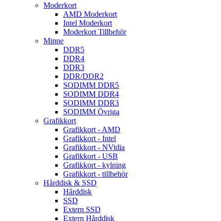
Moderkort
AMD Moderkort
Intel Moderkort
Moderkort Tillbehör
Minne
DDR5
DDR4
DDR3
DDR/DDR2
SODIMM DDR5
SODIMM DDR4
SODIMM DDR3
SODIMM Övriga
Grafikkort
Grafikkort - AMD
Grafikkort - Intel
Grafikkort - NVidia
Grafikkort - USB
Grafikkort - kylning
Grafikkort - tillbehör
Hårddisk & SSD
Hårddisk
SSD
Extern SSD
Extern Hårddisk