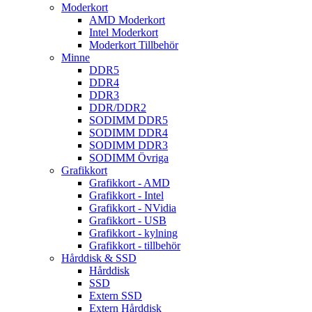
Moderkort
AMD Moderkort
Intel Moderkort
Moderkort Tillbehör
Minne
DDR5
DDR4
DDR3
DDR/DDR2
SODIMM DDR5
SODIMM DDR4
SODIMM DDR3
SODIMM Övriga
Grafikkort
Grafikkort - AMD
Grafikkort - Intel
Grafikkort - NVidia
Grafikkort - USB
Grafikkort - kylning
Grafikkort - tillbehör
Hårddisk & SSD
Hårddisk
SSD
Extern SSD
Extern Hårddisk