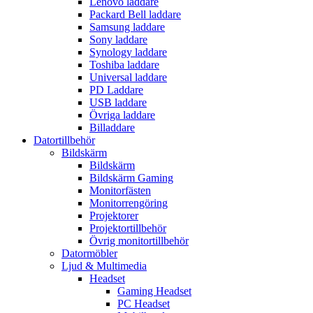
Lenovo laddare
Packard Bell laddare
Samsung laddare
Sony laddare
Synology laddare
Toshiba laddare
Universal laddare
PD Laddare
USB laddare
Övriga laddare
Billaddare
Datortillbehör
Bildskärm
Bildskärm
Bildskärm Gaming
Monitorfästen
Monitorrengöring
Projektorer
Projektortillbehör
Övrig monitortillbehör
Datormöbler
Ljud & Multimedia
Headset
Gaming Headset
PC Headset