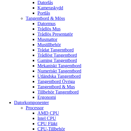
Datorlås
Kameraskydd
Portlås
Tangentbord & Möss
Datormus
Trådlös Mus
Trådlös Presentatör
Musmattor
Mustillbehör
Trådat Tangentbord
Trådlöst Tangentbord
Gaming Tangentbord
Mekaniskt Tangentbord
Numeriskt Tangentbord
Utländska Tangentbord
Tangentbord Övriga
Tangentbord & Mus
Tillbehör Tangentbord
Ergonomi
Datorkomponenter
Processor
AMD CPU
Intel CPU
CPU Fläkt
CPU-Tillbehör