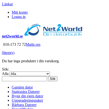
Länkar
Mitt konto
Logga in
net2world.se
010-173 72 72
Maila oss
0
item(s)
Du har inga produkter i din varukorg.
Sök:
Alla
Sök
Gaming dator
Stationära Datorer
Bygg din egen dator
Uppgraderingspaket
Bärbara Datorer