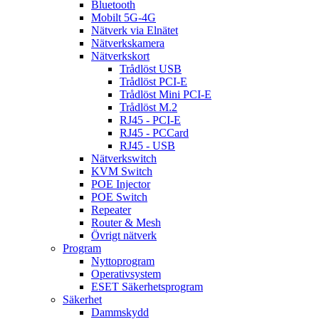
Bluetooth
Mobilt 5G-4G
Nätverk via Elnätet
Nätverkskamera
Nätverkskort
Trådlöst USB
Trådlöst PCI-E
Trådlöst Mini PCI-E
Trådlöst M.2
RJ45 - PCI-E
RJ45 - PCCard
RJ45 - USB
Nätverkswitch
KVM Switch
POE Injector
POE Switch
Repeater
Router & Mesh
Övrigt nätverk
Program
Nyttoprogram
Operativsystem
ESET Säkerhetsprogram
Säkerhet
Dammskydd