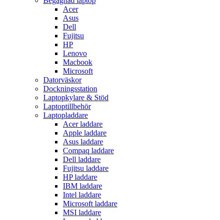
Begagnad laptop
Acer
Asus
Dell
Fujitsu
HP
Lenovo
Macbook
Microsoft
Datorväskor
Dockningsstation
Laptopkylare & Stöd
Laptoptillbehör
Laptopladdare
Acer laddare
Apple laddare
Asus laddare
Compaq laddare
Dell laddare
Fujitsu laddare
HP laddare
IBM laddare
Intel laddare
Microsoft laddare
MSI laddare