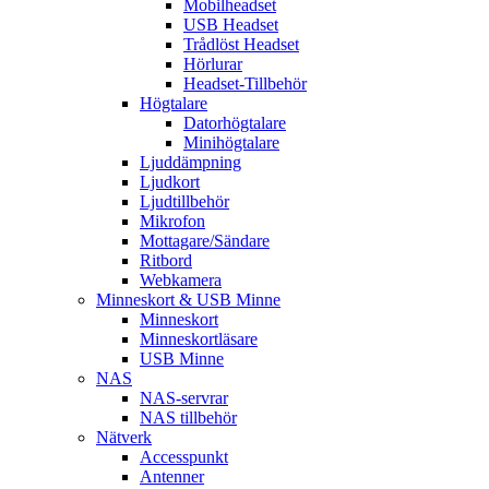
Mobilheadset
USB Headset
Trådlöst Headset
Hörlurar
Headset-Tillbehör
Högtalare
Datorhögtalare
Minihögtalare
Ljuddämpning
Ljudkort
Ljudtillbehör
Mikrofon
Mottagare/Sändare
Ritbord
Webkamera
Minneskort & USB Minne
Minneskort
Minneskortläsare
USB Minne
NAS
NAS-servrar
NAS tillbehör
Nätverk
Accesspunkt
Antenner