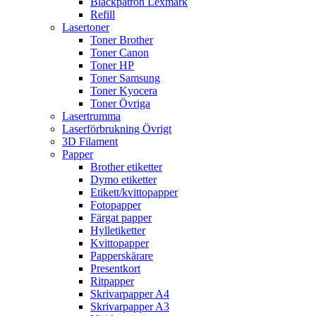
Bläckpatron Lexmark
Refill
Lasertoner
Toner Brother
Toner Canon
Toner HP
Toner Samsung
Toner Kyocera
Toner Övriga
Lasertrumma
Laserförbrukning Övrigt
3D Filament
Papper
Brother etiketter
Dymo etiketter
Etikett/kvittopapper
Fotopapper
Färgat papper
Hylletiketter
Kvittopapper
Papperskärare
Presentkort
Ritpapper
Skrivarpapper A4
Skrivarpapper A3