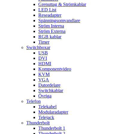
Grenuttag & Strömkablar
LED List
Reseadapter
Spänningsomvandlare
Ström Interna
Ström Externa
RGB kablar
Timer
Switchboxar
USB
DVI
HDMI
Komponentvideo
KVM
VGA
Datordelare
Switchkablar
Övriga
Telefon
Telekabel
Modularadapter
Telejack
Thunderbolt
Thunderbolt 1
Thunderbolt 2