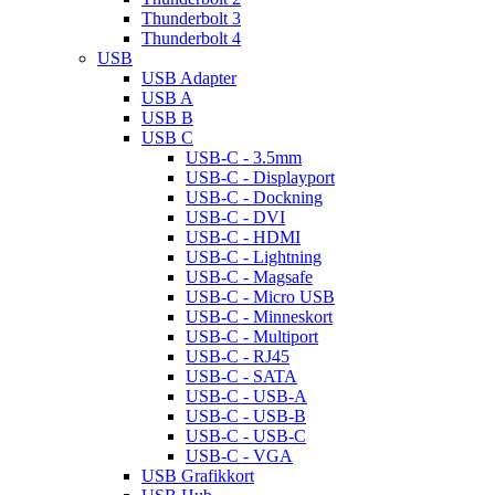
Thunderbolt 3
Thunderbolt 4
USB
USB Adapter
USB A
USB B
USB C
USB-C - 3.5mm
USB-C - Displayport
USB-C - Dockning
USB-C - DVI
USB-C - HDMI
USB-C - Lightning
USB-C - Magsafe
USB-C - Micro USB
USB-C - Minneskort
USB-C - Multiport
USB-C - RJ45
USB-C - SATA
USB-C - USB-A
USB-C - USB-B
USB-C - USB-C
USB-C - VGA
USB Grafikkort