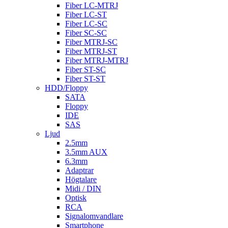
Fiber LC-MTRJ
Fiber LC-ST
Fiber LC-SC
Fiber SC-SC
Fiber MTRJ-SC
Fiber MTRJ-ST
Fiber MTRJ-MTRJ
Fiber ST-SC
Fiber ST-ST
HDD/Floppy
SATA
Floppy
IDE
SAS
Ljud
2.5mm
3.5mm AUX
6.3mm
Adaptrar
Högtalare
Midi / DIN
Optisk
RCA
Signalomvandlare
Smartphone