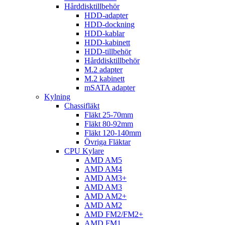
Hårddisktillbehör
HDD-adapter
HDD-dockning
HDD-kablar
HDD-kabinett
HDD-tillbehör
Hårddisktillbehör
M.2 adapter
M.2 kabinett
mSATA adapter
Kylning
Chassifläkt
Fläkt 25-70mm
Fläkt 80-92mm
Fläkt 120-140mm
Övriga Fläktar
CPU Kylare
AMD AM5
AMD AM4
AMD AM3+
AMD AM3
AMD AM2+
AMD AM2
AMD FM2/FM2+
AMD FM1