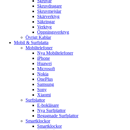
Skruvar
Skruvdragare
Skruvmejslar
Skärverktyg
Säkringar
Verktyg
Öppningsverktyg
Övrigt Kablar
Mobil & Surfplatta
Mobiltelefoner
Nya Mobiltelefoner
iPhone
Huawei
Microsoft
Nokia
OnePlus
Samsung
Sony
Xiaomi
Surfplattor
E-bokläsare
Nya Surfplattor
Begagnade Surfplattor
Smartklockor
Smartklockor