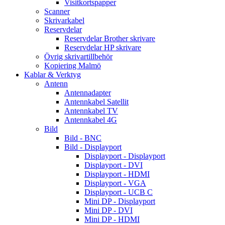
Visitkortspapper
Scanner
Skrivarkabel
Reservdelar
Reservdelar Brother skrivare
Reservdelar HP skrivare
Övrig skrivartillbehör
Kopiering Malmö
Kablar & Verktyg
Antenn
Antennadapter
Antennkabel Satellit
Antennkabel TV
Antennkabel 4G
Bild
Bild - BNC
Bild - Displayport
Displayport - Displayport
Displayport - DVI
Displayport - HDMI
Displayport - VGA
Displayport - UCB C
Mini DP - Displayport
Mini DP - DVI
Mini DP - HDMI