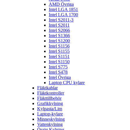
AMD Övriga
Intel LGA 1851
Intel LGA 1700
Intel S2011-3
Intel S2011
Intel S2066
Intel S1366
Intel S1200
Intel S1156
Intel S1155
Intel S1151
Intel S1150
Intel S775
Intel S478
Intel Övriga
Laptop CPU kylare
Fläktkablar
Fläktkontroller
Fläkttillbehör
Grafikkylning
Kylpasta/Lim
Laptop-kylare
Minneskylning
Vattenkylning
Övrig Kylning