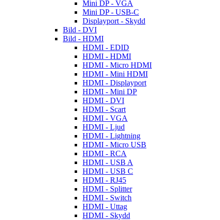
Mini DP - VGA
Mini DP - USB-C
Displayport - Skydd
Bild - DVI
Bild - HDMI
HDMI - EDID
HDMI - HDMI
HDMI - Micro HDMI
HDMI - Mini HDMI
HDMI - Displayport
HDMI - Mini DP
HDMI - DVI
HDMI - Scart
HDMI - VGA
HDMI - Ljud
HDMI - Lightning
HDMI - Micro USB
HDMI - RCA
HDMI - USB A
HDMI - USB C
HDMI - RJ45
HDMI - Splitter
HDMI - Switch
HDMI - Uttag
HDMI - Skydd