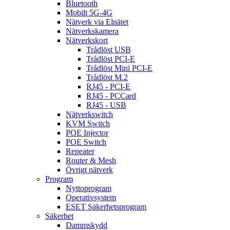
Bluetooth
Mobilt 5G-4G
Nätverk via Elnätet
Nätverkskamera
Nätverkskort
Trådlöst USB
Trådlöst PCI-E
Trådlöst Mini PCI-E
Trådlöst M.2
RJ45 - PCI-E
RJ45 - PCCard
RJ45 - USB
Nätverkswitch
KVM Switch
POE Injector
POE Switch
Repeater
Router & Mesh
Övrigt nätverk
Program
Nyttoprogram
Operativsystem
ESET Säkerhetsprogram
Säkerhet
Dammskydd