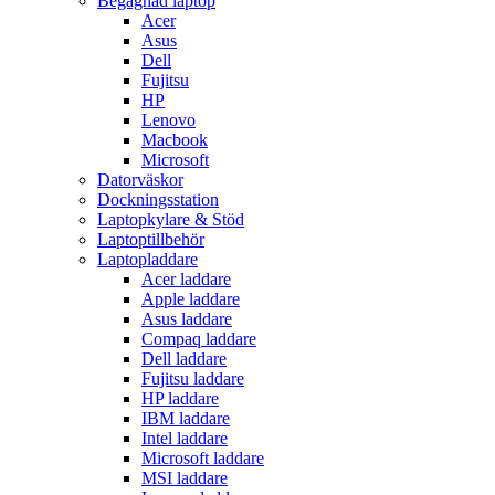
Begagnad laptop
Acer
Asus
Dell
Fujitsu
HP
Lenovo
Macbook
Microsoft
Datorväskor
Dockningsstation
Laptopkylare & Stöd
Laptoptillbehör
Laptopladdare
Acer laddare
Apple laddare
Asus laddare
Compaq laddare
Dell laddare
Fujitsu laddare
HP laddare
IBM laddare
Intel laddare
Microsoft laddare
MSI laddare