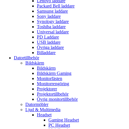
Lenovo laddare
Packard Bell laddare
Samsung laddare
Sony laddare
Synology laddare
Toshiba laddare
Universal laddare
PD Laddare
USB laddare
Övriga laddare
Billaddare
Datortillbehör
Bildskärm
Bildskärm
Bildskärm Gaming
Monitorfästen
Monitorrengöring
Projektorer
Projektortillbehör
Övrig monitortillbehör
Datormöbler
Ljud & Multimedia
Headset
Gaming Headset
PC Headset