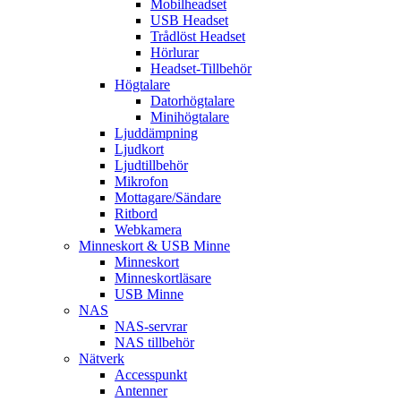
Mobilheadset
USB Headset
Trådlöst Headset
Hörlurar
Headset-Tillbehör
Högtalare
Datorhögtalare
Minihögtalare
Ljuddämpning
Ljudkort
Ljudtillbehör
Mikrofon
Mottagare/Sändare
Ritbord
Webkamera
Minneskort & USB Minne
Minneskort
Minneskortläsare
USB Minne
NAS
NAS-servrar
NAS tillbehör
Nätverk
Accesspunkt
Antenner