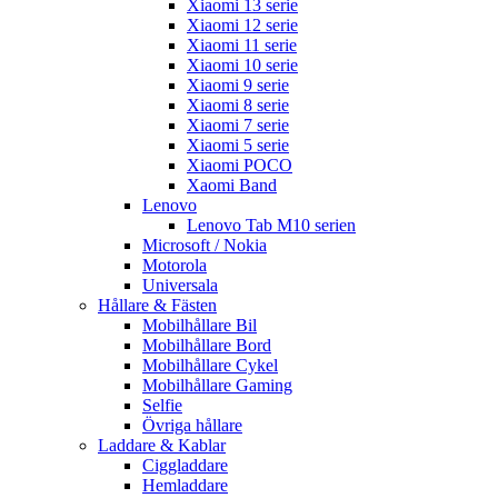
Xiaomi 13 serie
Xiaomi 12 serie
Xiaomi 11 serie
Xiaomi 10 serie
Xiaomi 9 serie
Xiaomi 8 serie
Xiaomi 7 serie
Xiaomi 5 serie
Xiaomi POCO
Xaomi Band
Lenovo
Lenovo Tab M10 serien
Microsoft / Nokia
Motorola
Universala
Hållare & Fästen
Mobilhållare Bil
Mobilhållare Bord
Mobilhållare Cykel
Mobilhållare Gaming
Selfie
Övriga hållare
Laddare & Kablar
Ciggladdare
Hemladdare