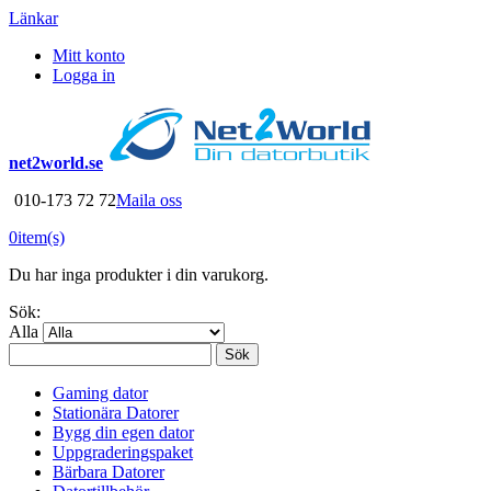
Länkar
Mitt konto
Logga in
net2world.se
010-173 72 72
Maila oss
0
item(s)
Du har inga produkter i din varukorg.
Sök:
Alla
Sök
Gaming dator
Stationära Datorer
Bygg din egen dator
Uppgraderingspaket
Bärbara Datorer