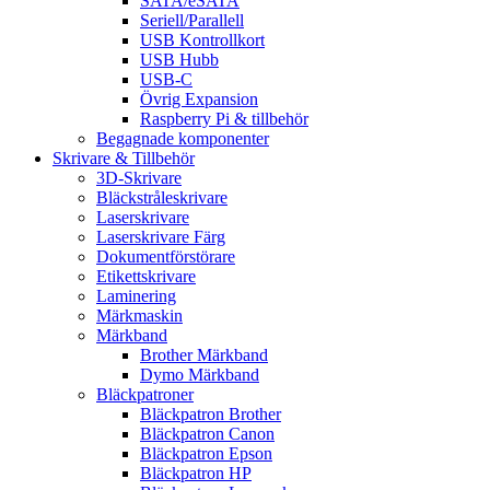
SATA/eSATA
Seriell/Parallell
USB Kontrollkort
USB Hubb
USB-C
Övrig Expansion
Raspberry Pi & tillbehör
Begagnade komponenter
Skrivare & Tillbehör
3D-Skrivare
Bläckstråleskrivare
Laserskrivare
Laserskrivare Färg
Dokumentförstörare
Etikettskrivare
Laminering
Märkmaskin
Märkband
Brother Märkband
Dymo Märkband
Bläckpatroner
Bläckpatron Brother
Bläckpatron Canon
Bläckpatron Epson
Bläckpatron HP