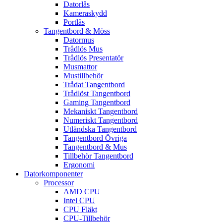
Datorlås
Kameraskydd
Portlås
Tangentbord & Möss
Datormus
Trådlös Mus
Trådlös Presentatör
Musmattor
Mustillbehör
Trådat Tangentbord
Trådlöst Tangentbord
Gaming Tangentbord
Mekaniskt Tangentbord
Numeriskt Tangentbord
Utländska Tangentbord
Tangentbord Övriga
Tangentbord & Mus
Tillbehör Tangentbord
Ergonomi
Datorkomponenter
Processor
AMD CPU
Intel CPU
CPU Fläkt
CPU-Tillbehör