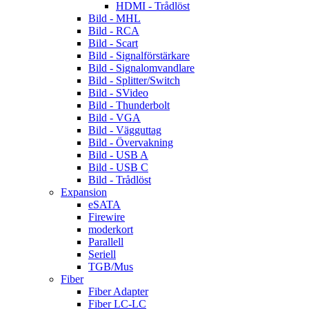
HDMI - Trådlöst
Bild - MHL
Bild - RCA
Bild - Scart
Bild - Signalförstärkare
Bild - Signalomvandlare
Bild - Splitter/Switch
Bild - SVideo
Bild - Thunderbolt
Bild - VGA
Bild - Vägguttag
Bild - Övervakning
Bild - USB A
Bild - USB C
Bild - Trådlöst
Expansion
eSATA
Firewire
moderkort
Parallell
Seriell
TGB/Mus
Fiber
Fiber Adapter
Fiber LC-LC