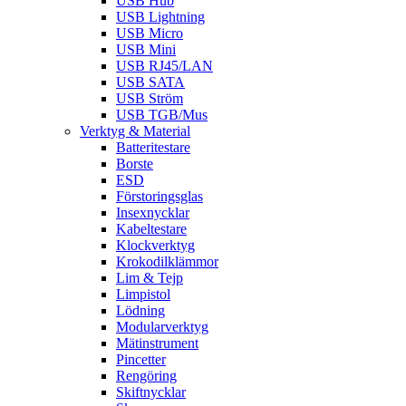
USB Hub
USB Lightning
USB Micro
USB Mini
USB RJ45/LAN
USB SATA
USB Ström
USB TGB/Mus
Verktyg & Material
Batteritestare
Borste
ESD
Förstoringsglas
Insexnycklar
Kabeltestare
Klockverktyg
Krokodilklämmor
Lim & Tejp
Limpistol
Lödning
Modularverktyg
Mätinstrument
Pincetter
Rengöring
Skiftnycklar