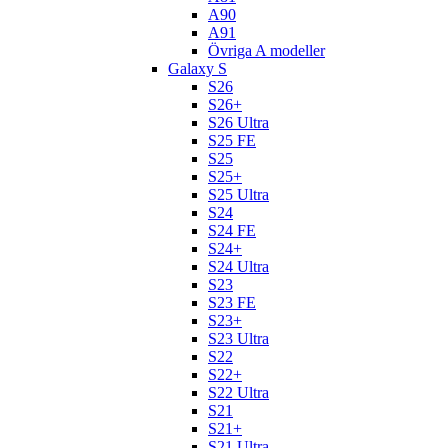
A90
A91
Övriga A modeller
Galaxy S
S26
S26+
S26 Ultra
S25 FE
S25
S25+
S25 Ultra
S24
S24 FE
S24+
S24 Ultra
S23
S23 FE
S23+
S23 Ultra
S22
S22+
S22 Ultra
S21
S21+
S21 Ultra