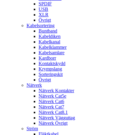
SPDIF
USB
XLR
Övrigt
Kabelsortering
Buntband
Kabeldiken
Kabelkanal
Kabelklammer
Kabelsamlare
Kardborr
Kontaktskydd
Krympslang
Sorteringskit
Övrigt
Nätverk
Nätverk Kontakter
Nätverk Cat5e
Nätverk Cat6
Nätverk Cat7
Nätverk Cat8.1
Nätverk Vägguttag
Nätverk Övrigt
Ström
Fläktkabel