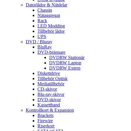
Datorlådor & Nätdelar
Chassin
Nätaggregat
Rack
LED Modding
Tillbehör lådor
UPS
DVD / Bluray
BluRay
DVD-brännare
DVDRW Stationär
DVDRW Laptop
DVDRW Extern
Diskettdrive
Tillbehör Optisk
Mediatillbehör
CD-skivor
Blu-ray-skivor
DVD-skivor
Kassettband
Kontrollkort & Expansion
Brackets
Firewire
Riserkort