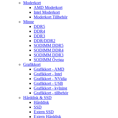
Moderkort
AMD Moderkort
Intel Moderkort
Moderkort Tillbehör
Minne
DDR5
DDR4
DDR3
DDR/DDR2
SODIMM DDR5
SODIMM DDR4
SODIMM DDR3
SODIMM Övriga
Grafikkort
Grafikkort - AMD
Grafikkort - Intel
Grafikkort - NVidia
Grafikkort - USB
Grafikkort - kylning
Grafikkort - tillbehör
Hårddisk & SSD
Hårddisk
SSD
Extern SSD
Extern Hårddisk