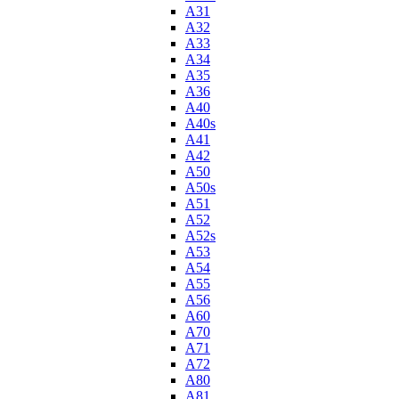
A31
A32
A33
A34
A35
A36
A40
A40s
A41
A42
A50
A50s
A51
A52
A52s
A53
A54
A55
A56
A60
A70
A71
A72
A80
A81