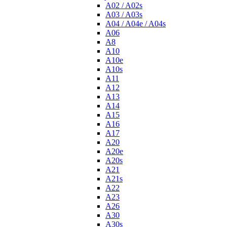
A02 / A02s
A03 / A03s
A04 / A04e / A04s
A06
A8
A10
A10e
A10s
A11
A12
A13
A14
A15
A16
A17
A20
A20e
A20s
A21
A21s
A22
A23
A26
A30
A30s