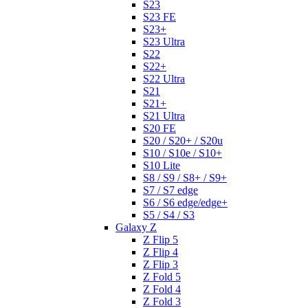
S23
S23 FE
S23+
S23 Ultra
S22
S22+
S22 Ultra
S21
S21+
S21 Ultra
S20 FE
S20 / S20+ / S20u
S10 / S10e / S10+
S10 Lite
S8 / S9 / S8+ / S9+
S7 / S7 edge
S6 / S6 edge/edge+
S5 / S4 / S3
Galaxy Z
Z Flip 5
Z Flip 4
Z Flip 3
Z Fold 5
Z Fold 4
Z Fold 3