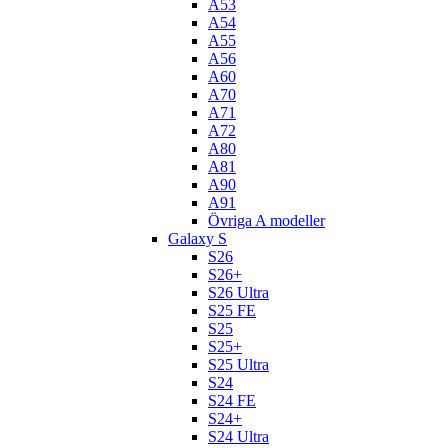
A53
A54
A55
A56
A60
A70
A71
A72
A80
A81
A90
A91
Övriga A modeller
Galaxy S
S26
S26+
S26 Ultra
S25 FE
S25
S25+
S25 Ultra
S24
S24 FE
S24+
S24 Ultra