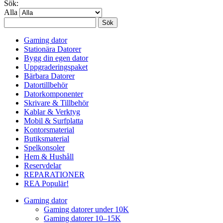
Sök:
Alla
Sök
Gaming dator
Stationära Datorer
Bygg din egen dator
Uppgraderingspaket
Bärbara Datorer
Datortillbehör
Datorkomponenter
Skrivare & Tillbehör
Kablar & Verktyg
Mobil & Surfplatta
Kontorsmaterial
Butiksmaterial
Spelkonsoler
Hem & Hushåll
Reservdelar
REPARATIONER
REA
Populär!
Gaming dator
Gaming datorer under 10K
Gaming datorer 10–15K