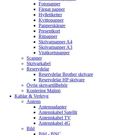
Fotopapper
Färgat papper
Hylletiketter
Kvittopapper
Papperskärare
Presentkort
Ritpapper
Skrivarpapper A4
Skrivarpapper A3
Visitkortspapper
Scanner
Skrivarkabel
Reservdelar
Reservdelar Brother skrivare
Reservdelar HP skrivare
Övrig skrivartillbehör
Kopiering Malmö
Kablar & Verktyg
Antenn
Antennadapter
Antennkabel Satellit
Antennkabel TV
Antennkabel 4G
Bild
Bild - BNC