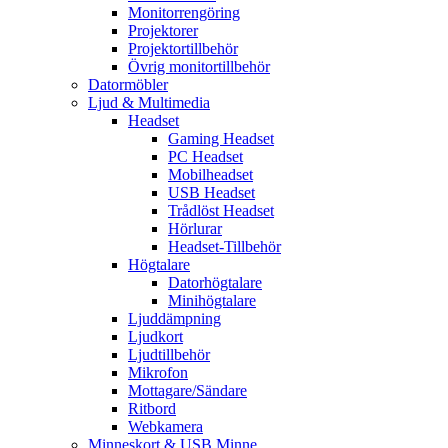
Monitorrengöring
Projektorer
Projektortillbehör
Övrig monitortillbehör
Datormöbler
Ljud & Multimedia
Headset
Gaming Headset
PC Headset
Mobilheadset
USB Headset
Trådlöst Headset
Hörlurar
Headset-Tillbehör
Högtalare
Datorhögtalare
Minihögtalare
Ljuddämpning
Ljudkort
Ljudtillbehör
Mikrofon
Mottagare/Sändare
Ritbord
Webkamera
Minneskort & USB Minne