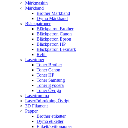
Märkmaskin
Märkband
Brother Märkband
Dymo Märkband
Bläckpatroner
Bläckpatron Brother
Bläckpatron Canon
Bläckpatron Epson
Bläckpatron HP
Bläckpatron Lexmark
Refill
Lasertoner
Toner Brother
Toner Canon
Toner HP
Toner Samsung
Toner Kyocera
Toner Övriga
Lasertrumma
Laserförbrukning Övrigt
3D Filament
Papper
Brother etiketter
Dymo etiketter
Etikett/kvittopapper