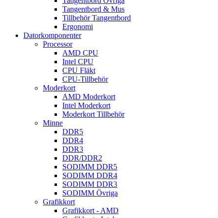
Tangentbord Övriga
Tangentbord & Mus
Tillbehör Tangentbord
Ergonomi
Datorkomponenter
Processor
AMD CPU
Intel CPU
CPU Fläkt
CPU-Tillbehör
Moderkort
AMD Moderkort
Intel Moderkort
Moderkort Tillbehör
Minne
DDR5
DDR4
DDR3
DDR/DDR2
SODIMM DDR5
SODIMM DDR4
SODIMM DDR3
SODIMM Övriga
Grafikkort
Grafikkort - AMD