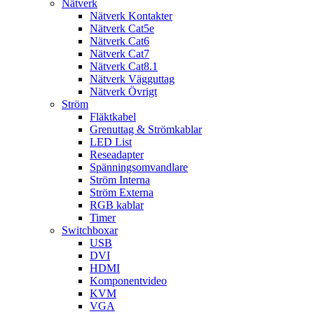
Nätverk
Nätverk Kontakter
Nätverk Cat5e
Nätverk Cat6
Nätverk Cat7
Nätverk Cat8.1
Nätverk Vägguttag
Nätverk Övrigt
Ström
Fläktkabel
Grenuttag & Strömkablar
LED List
Reseadapter
Spänningsomvandlare
Ström Interna
Ström Externa
RGB kablar
Timer
Switchboxar
USB
DVI
HDMI
Komponentvideo
KVM
VGA