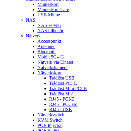
Minneskort
Minneskortläsare
USB Minne
NAS
NAS-servrar
NAS tillbehör
Nätverk
Accesspunkt
Antenner
Bluetooth
Mobilt 5G-4G
Nätverk via Elnätet
Nätverkskamera
Nätverkskort
Trådlöst USB
Trådlöst PCI-E
Trådlöst Mini PCI-E
Trådlöst M.2
RJ45 - PCI-E
RJ45 - PCCard
RJ45 - USB
Nätverkswitch
KVM Switch
POE Injector
POE Switch