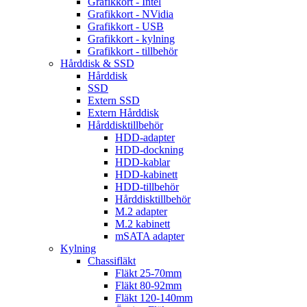
Grafikkort - Intel
Grafikkort - NVidia
Grafikkort - USB
Grafikkort - kylning
Grafikkort - tillbehör
Hårddisk & SSD
Hårddisk
SSD
Extern SSD
Extern Hårddisk
Hårddisktillbehör
HDD-adapter
HDD-dockning
HDD-kablar
HDD-kabinett
HDD-tillbehör
Hårddisktillbehör
M.2 adapter
M.2 kabinett
mSATA adapter
Kylning
Chassifläkt
Fläkt 25-70mm
Fläkt 80-92mm
Fläkt 120-140mm