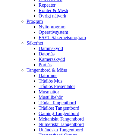
Repeater
Router & Mesh
Övrigt nätverk
Program
Nyttoprogram
Operativsystem
ESET Säkerhetsprogram
Säkerhet
Dammskydd
Datorlås
Kameraskydd
Portlås
Tangentbord & Möss
Datormus
Trådlös Mus
Trådlös Presentatör
Musmattor
Mustillbehör
Trådat Tangentbord
Trådlöst Tangentbord
Gaming Tangentbord
Mekaniskt Tangentbord
Numeriskt Tangentbord
Utländska Tangentbord