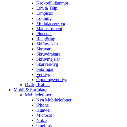
Krokodilklämmor
Lim & Tejp
Limpistol
Lödning
Modularverktyg
Mätinstrument
Pincetter
Rengöring
Skiftnycklar
Skruvar
Skruvdragare
Skruvmejslar
Skärverktyg
Säkringar
Verktyg
Öppningsverktyg
Övrigt Kablar
Mobil & Surfplatta
Mobiltelefoner
Nya Mobiltelefoner
iPhone
Huawei
Microsoft
Nokia
OnePlus