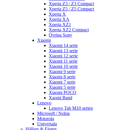
Xperia Z3 / Z3 Compact
Xperia Z5 / Z5 Compact
Xperia X
Xperia XA
Xperia XZ1
Xperia XZ2 Compact
Övriga Sony
Xiaomi
Xiaomi 14 serie
Xiaomi 13 serie
Xiaomi 12 serie
Xiaomi 11 serie
Xiaomi 10 serie
Xiaomi 9 serie
Xiaomi 8 serie
Xiaomi 7 serie
Xiaomi 5 serie
Xiaomi POCO
Xaomi Band
Lenovo
Lenovo Tab M10 serien
Microsoft / Nokia
Motorola
Universala
Hållare & Fästen