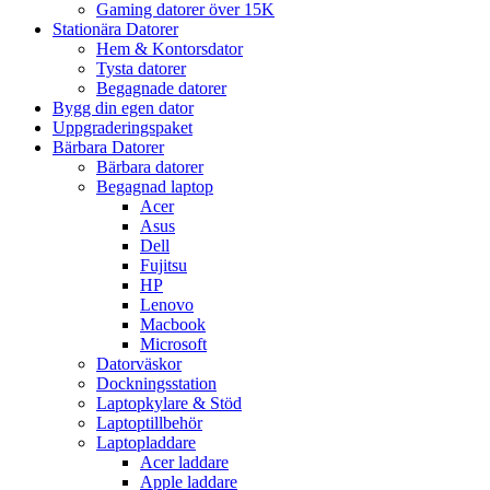
Gaming datorer över 15K
Stationära Datorer
Hem & Kontorsdator
Tysta datorer
Begagnade datorer
Bygg din egen dator
Uppgraderingspaket
Bärbara Datorer
Bärbara datorer
Begagnad laptop
Acer
Asus
Dell
Fujitsu
HP
Lenovo
Macbook
Microsoft
Datorväskor
Dockningsstation
Laptopkylare & Stöd
Laptoptillbehör
Laptopladdare
Acer laddare
Apple laddare