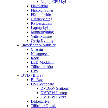
Laptop CPU kylare
Fläktkablar
Fläktkontroller
Fläkttillbehör
Grafikkylning
Kylpasta/Lim
Laptop-kylare
Minneskylning
Vattenkylning
Övrig Kylning
Datorlådor & Nätdelar
Chassin
Nätaggregat
Rack
LED Modding
Tillbehör lådor
UPS
DVD / Bluray
BluRay
DVD-brännare
DVDRW Stationär
DVDRW Laptop
DVDRW Extern
Diskettdrive
Tillbehör Optisk