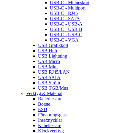
USB-C - Minneskort
USB-C - Multiport
USB-C - RJ45
USB-C - SATA
USB-C - USB-A
USB-C - USB-B
USB-C - USB-C
USB-C - VGA
USB Grafikkort
USB Hub
USB Lightning
USB Micro
USB Mini
USB RJ45/LAN
USB SATA
USB Ström
USB TGB/Mus
Verktyg & Material
Batteritestare
Borste
ESD
Förstoringsglas
Insexnycklar
Kabeltestare
Klockverktyg