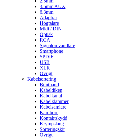
2.5mm
3.5mm AUX
6.3mm
Adaptrar
Högtalare
Midi / DIN
Optisk
RCA
Signalomvandlare
Smartphone
SPDIF
USB
XLR
Övrigt
Kabelsortering
Buntband
Kabeldiken
Kabelkanal
Kabelklammer
Kabelsamlare
Kardborr
Kontaktskydd
Krympslang
Sorteringskit
Övrigt