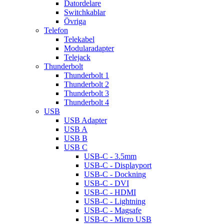
Datordelare
Switchkablar
Övriga
Telefon
Telekabel
Modularadapter
Telejack
Thunderbolt
Thunderbolt 1
Thunderbolt 2
Thunderbolt 3
Thunderbolt 4
USB
USB Adapter
USB A
USB B
USB C
USB-C - 3.5mm
USB-C - Displayport
USB-C - Dockning
USB-C - DVI
USB-C - HDMI
USB-C - Lightning
USB-C - Magsafe
USB-C - Micro USB