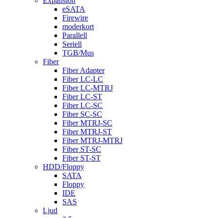
Expansion
eSATA
Firewire
moderkort
Parallell
Seriell
TGB/Mus
Fiber
Fiber Adapter
Fiber LC-LC
Fiber LC-MTRJ
Fiber LC-ST
Fiber LC-SC
Fiber SC-SC
Fiber MTRJ-SC
Fiber MTRJ-ST
Fiber MTRJ-MTRJ
Fiber ST-SC
Fiber ST-ST
HDD/Floppy
SATA
Floppy
IDE
SAS
Ljud