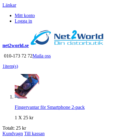
Länkar
Mitt konto
Logga in
net2world.se
010-173 72 72
Maila oss
1
item(s)
Fingervantar för Smartphone 2-pack
1 X
25 kr
Totalt:
25 kr
Kundvagn
Till kassan