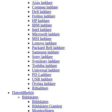
Asus laddare
Compaq laddare
Dell laddare
Fujitsu laddare
HP laddare
IBM laddare
Intel laddare
Microsoft laddare
MSI laddare
Lenovo laddare
Packard Bell laddare
Samsung laddare
Sony laddare
Synology laddare
Toshiba laddare
Universal laddare
PD Laddare
USB laddare
Övriga laddare
Billaddare
Datortillbehör
Bildskärm
Bildskärm
Bildskärm Gaming
Monitorfästen