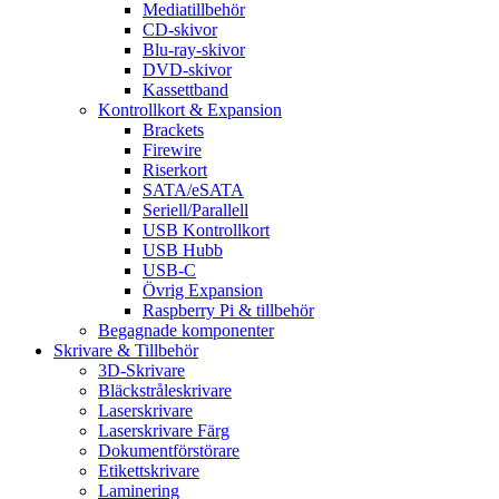
Mediatillbehör
CD-skivor
Blu-ray-skivor
DVD-skivor
Kassettband
Kontrollkort & Expansion
Brackets
Firewire
Riserkort
SATA/eSATA
Seriell/Parallell
USB Kontrollkort
USB Hubb
USB-C
Övrig Expansion
Raspberry Pi & tillbehör
Begagnade komponenter
Skrivare & Tillbehör
3D-Skrivare
Bläckstråleskrivare
Laserskrivare
Laserskrivare Färg
Dokumentförstörare
Etikettskrivare
Laminering