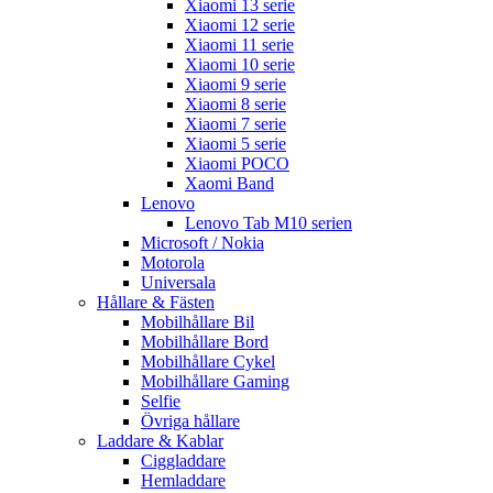
Xiaomi 13 serie
Xiaomi 12 serie
Xiaomi 11 serie
Xiaomi 10 serie
Xiaomi 9 serie
Xiaomi 8 serie
Xiaomi 7 serie
Xiaomi 5 serie
Xiaomi POCO
Xaomi Band
Lenovo
Lenovo Tab M10 serien
Microsoft / Nokia
Motorola
Universala
Hållare & Fästen
Mobilhållare Bil
Mobilhållare Bord
Mobilhållare Cykel
Mobilhållare Gaming
Selfie
Övriga hållare
Laddare & Kablar
Ciggladdare
Hemladdare