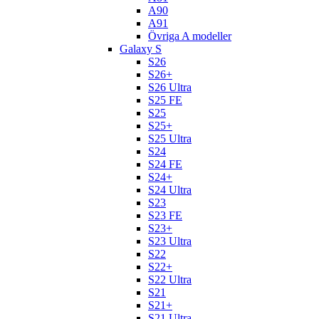
A90
A91
Övriga A modeller
Galaxy S
S26
S26+
S26 Ultra
S25 FE
S25
S25+
S25 Ultra
S24
S24 FE
S24+
S24 Ultra
S23
S23 FE
S23+
S23 Ultra
S22
S22+
S22 Ultra
S21
S21+
S21 Ultra