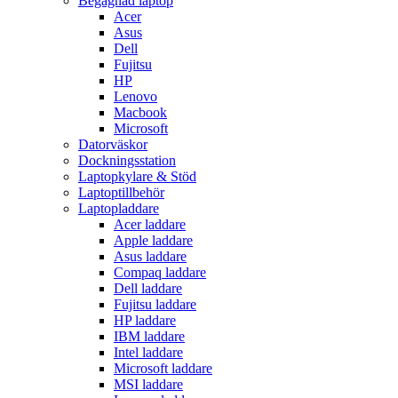
Begagnad laptop
Acer
Asus
Dell
Fujitsu
HP
Lenovo
Macbook
Microsoft
Datorväskor
Dockningsstation
Laptopkylare & Stöd
Laptoptillbehör
Laptopladdare
Acer laddare
Apple laddare
Asus laddare
Compaq laddare
Dell laddare
Fujitsu laddare
HP laddare
IBM laddare
Intel laddare
Microsoft laddare
MSI laddare