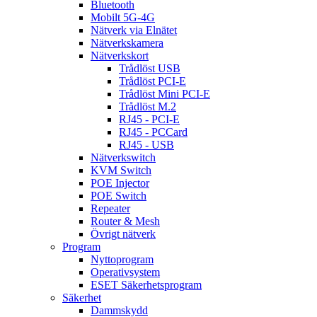
Bluetooth
Mobilt 5G-4G
Nätverk via Elnätet
Nätverkskamera
Nätverkskort
Trådlöst USB
Trådlöst PCI-E
Trådlöst Mini PCI-E
Trådlöst M.2
RJ45 - PCI-E
RJ45 - PCCard
RJ45 - USB
Nätverkswitch
KVM Switch
POE Injector
POE Switch
Repeater
Router & Mesh
Övrigt nätverk
Program
Nyttoprogram
Operativsystem
ESET Säkerhetsprogram
Säkerhet
Dammskydd