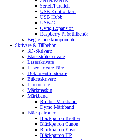
SATA/eSATA
Seriell/Parallell
USB Kontrollkort
USB Hubb
USB-C
Övrig Expansion
Raspberry Pi & tillbehör
Begagnade komponenter
Skrivare & Tillbehör
3D-Skrivare
Bläckstråleskrivare
Laserskrivare
Laserskrivare Färg
Dokumentförstörare
Etikettskrivare
Laminering
Märkmaskin
Märkband
Brother Märkband
Dymo Märkband
Bläckpatroner
Bläckpatron Brother
Bläckpatron Canon
Bläckpatron Epson
Bläckpatron HP