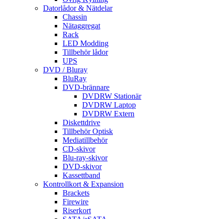
Datorlådor & Nätdelar
Chassin
Nätaggregat
Rack
LED Modding
Tillbehör lådor
UPS
DVD / Bluray
BluRay
DVD-brännare
DVDRW Stationär
DVDRW Laptop
DVDRW Extern
Diskettdrive
Tillbehör Optisk
Mediatillbehör
CD-skivor
Blu-ray-skivor
DVD-skivor
Kassettband
Kontrollkort & Expansion
Brackets
Firewire
Riserkort