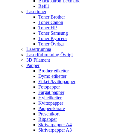
Bläckpatron Lexmark
Refill
Lasertoner
Toner Brother
Toner Canon
Toner HP
Toner Samsung
Toner Kyocera
Toner Övriga
Lasertrumma
Laserförbrukning Övrigt
3D Filament
Papper
Brother etiketter
Dymo etiketter
Etikett/kvittopapper
Fotopapper
Färgat papper
Hylletiketter
Kvittopapper
Papperskärare
Presentkort
Ritpapper
Skrivarpapper A4
Skrivarpapper A3