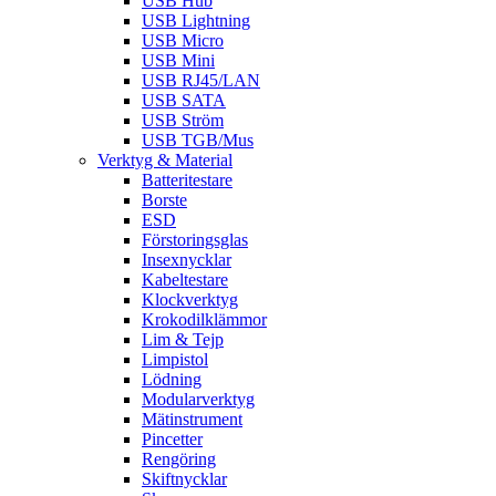
USB Hub
USB Lightning
USB Micro
USB Mini
USB RJ45/LAN
USB SATA
USB Ström
USB TGB/Mus
Verktyg & Material
Batteritestare
Borste
ESD
Förstoringsglas
Insexnycklar
Kabeltestare
Klockverktyg
Krokodilklämmor
Lim & Tejp
Limpistol
Lödning
Modularverktyg
Mätinstrument
Pincetter
Rengöring
Skiftnycklar