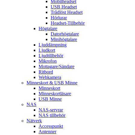
Mobilheadset
USB Headset
Trådlöst Headset
Hörlurar
Headset-Tillbehör
Högtalare
Datorhögtalare
Minihögtalare
Ljuddämpning
Ljudkort
Ljudtillbehör
Mikrofon
Mottagare/Sändare
Ritbord
Webkamera
Minneskort & USB Minne
Minneskort
Minneskortläsare
USB Minne
NAS
NAS-servrar
NAS tillbehör
Nätverk
Accesspunkt
Antenner