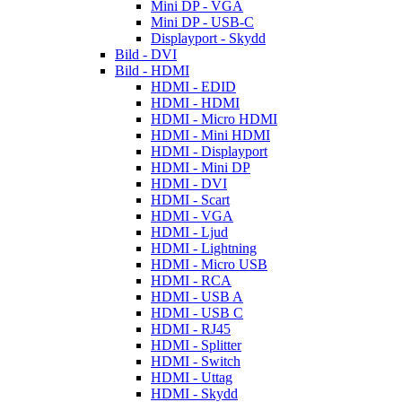
Mini DP - VGA
Mini DP - USB-C
Displayport - Skydd
Bild - DVI
Bild - HDMI
HDMI - EDID
HDMI - HDMI
HDMI - Micro HDMI
HDMI - Mini HDMI
HDMI - Displayport
HDMI - Mini DP
HDMI - DVI
HDMI - Scart
HDMI - VGA
HDMI - Ljud
HDMI - Lightning
HDMI - Micro USB
HDMI - RCA
HDMI - USB A
HDMI - USB C
HDMI - RJ45
HDMI - Splitter
HDMI - Switch
HDMI - Uttag
HDMI - Skydd