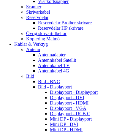
Visitkortspapper
Scanner
Skrivarkabel
Reservdelar
Reservdelar Brother skrivare
Reservdelar HP skrivare
Övrig skrivartillbehör
Kopiering Malmö
Kablar & Verktyg
Antenn
Antennadapter
Antennkabel Satellit
Antennkabel TV
Antennkabel 4G
Bild
Bild - BNC
Bild - Displayport
Displayport - Displayport
Displayport - DVI
Displayport - HDMI
Displayport - VGA
Displayport - UCB C
Mini DP - Displayport
Mini DP - DVI
Mini DP - HDMI