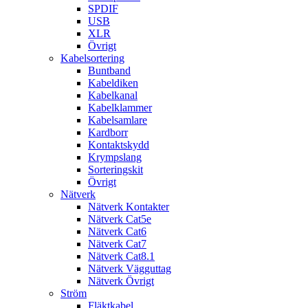
SPDIF
USB
XLR
Övrigt
Kabelsortering
Buntband
Kabeldiken
Kabelkanal
Kabelklammer
Kabelsamlare
Kardborr
Kontaktskydd
Krympslang
Sorteringskit
Övrigt
Nätverk
Nätverk Kontakter
Nätverk Cat5e
Nätverk Cat6
Nätverk Cat7
Nätverk Cat8.1
Nätverk Vägguttag
Nätverk Övrigt
Ström
Fläktkabel