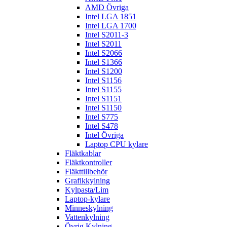
AMD Övriga
Intel LGA 1851
Intel LGA 1700
Intel S2011-3
Intel S2011
Intel S2066
Intel S1366
Intel S1200
Intel S1156
Intel S1155
Intel S1151
Intel S1150
Intel S775
Intel S478
Intel Övriga
Laptop CPU kylare
Fläktkablar
Fläktkontroller
Fläkttillbehör
Grafikkylning
Kylpasta/Lim
Laptop-kylare
Minneskylning
Vattenkylning
Övrig Kylning