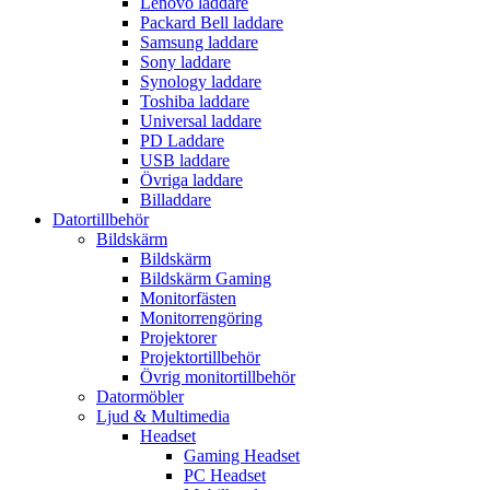
Lenovo laddare
Packard Bell laddare
Samsung laddare
Sony laddare
Synology laddare
Toshiba laddare
Universal laddare
PD Laddare
USB laddare
Övriga laddare
Billaddare
Datortillbehör
Bildskärm
Bildskärm
Bildskärm Gaming
Monitorfästen
Monitorrengöring
Projektorer
Projektortillbehör
Övrig monitortillbehör
Datormöbler
Ljud & Multimedia
Headset
Gaming Headset
PC Headset