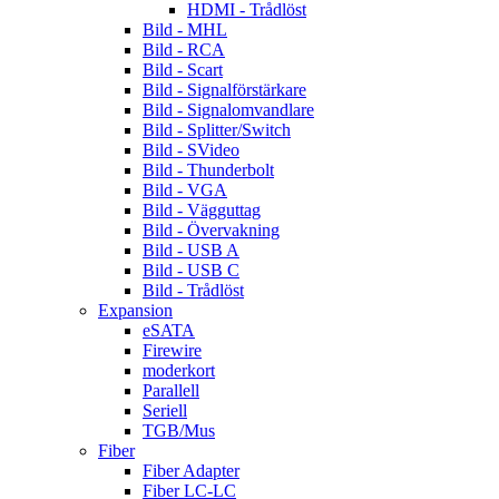
HDMI - Trådlöst
Bild - MHL
Bild - RCA
Bild - Scart
Bild - Signalförstärkare
Bild - Signalomvandlare
Bild - Splitter/Switch
Bild - SVideo
Bild - Thunderbolt
Bild - VGA
Bild - Vägguttag
Bild - Övervakning
Bild - USB A
Bild - USB C
Bild - Trådlöst
Expansion
eSATA
Firewire
moderkort
Parallell
Seriell
TGB/Mus
Fiber
Fiber Adapter
Fiber LC-LC