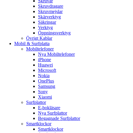
Skruvar
Skruvdragare
Skruvmejslar
Skärverktyg
Säkringar
Verktyg
Öppningsverktyg
Övrigt Kablar
Mobil & Surfplatta
Mobiltelefoner
Nya Mobiltelefoner
iPhone
Huawei
Microsoft
Nokia
OnePlus
Samsung
Sony
Xiaomi
Surfplattor
E-bokläsare
Nya Surfplattor
Begagnade Surfplattor
Smartklockor
Smartklockor