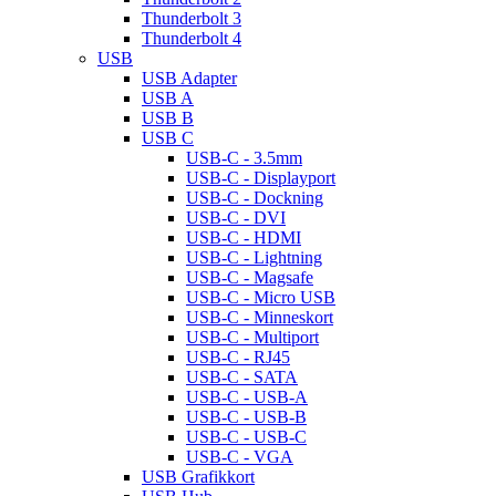
Thunderbolt 3
Thunderbolt 4
USB
USB Adapter
USB A
USB B
USB C
USB-C - 3.5mm
USB-C - Displayport
USB-C - Dockning
USB-C - DVI
USB-C - HDMI
USB-C - Lightning
USB-C - Magsafe
USB-C - Micro USB
USB-C - Minneskort
USB-C - Multiport
USB-C - RJ45
USB-C - SATA
USB-C - USB-A
USB-C - USB-B
USB-C - USB-C
USB-C - VGA
USB Grafikkort