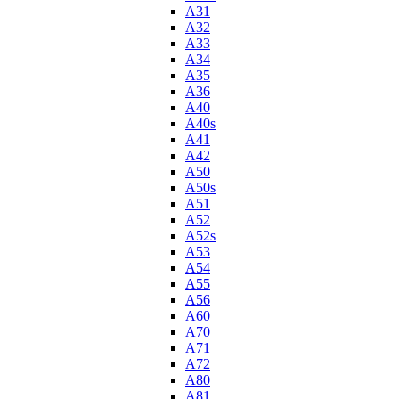
A31
A32
A33
A34
A35
A36
A40
A40s
A41
A42
A50
A50s
A51
A52
A52s
A53
A54
A55
A56
A60
A70
A71
A72
A80
A81