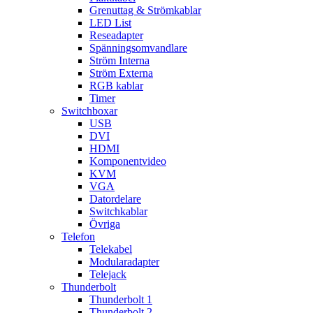
Grenuttag & Strömkablar
LED List
Reseadapter
Spänningsomvandlare
Ström Interna
Ström Externa
RGB kablar
Timer
Switchboxar
USB
DVI
HDMI
Komponentvideo
KVM
VGA
Datordelare
Switchkablar
Övriga
Telefon
Telekabel
Modularadapter
Telejack
Thunderbolt
Thunderbolt 1
Thunderbolt 2