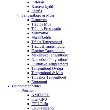
Datorlås
Kameraskydd
Portlås
Tangentbord & Möss
Datormus
Trådlös Mus
Trådlös Presentatör
Musmattor
Mustillbehör
Trådat Tangentbord
Trådlöst Tangentbord
Gaming Tangentbord
Mekaniskt Tangentbord
Numeriskt Tangentbord
Utländska Tangentbord
Tangentbord Övriga
Tangentbord & Mus
Tillbehör Tangentbord
Ergonomi
Datorkomponenter
Processor
AMD CPU
Intel CPU
CPU Fläkt
CPU-Tillbehör