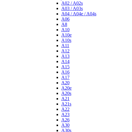
A02 / A02s
A03 / A03s
A04 / A04e / A04s
A06
A8
A10
A10e
A10s
A11
A12
A13
A14
A15
A16
A17
A20
A20e
A20s
A21
A21s
A22
A23
A26
A30
A30s