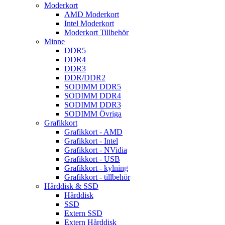
Moderkort
AMD Moderkort
Intel Moderkort
Moderkort Tillbehör
Minne
DDR5
DDR4
DDR3
DDR/DDR2
SODIMM DDR5
SODIMM DDR4
SODIMM DDR3
SODIMM Övriga
Grafikkort
Grafikkort - AMD
Grafikkort - Intel
Grafikkort - NVidia
Grafikkort - USB
Grafikkort - kylning
Grafikkort - tillbehör
Hårddisk & SSD
Hårddisk
SSD
Extern SSD
Extern Hårddisk