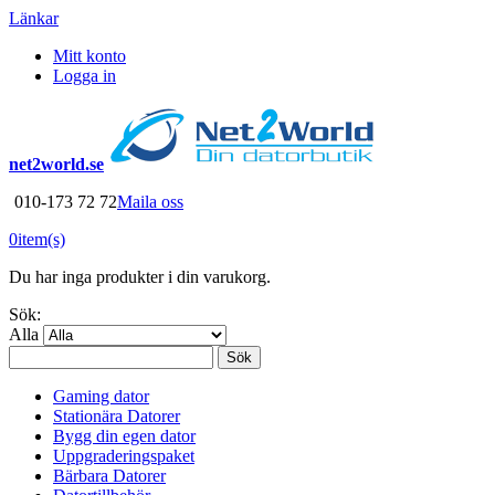
Länkar
Mitt konto
Logga in
net2world.se
010-173 72 72
Maila oss
0
item(s)
Du har inga produkter i din varukorg.
Sök:
Alla
Sök
Gaming dator
Stationära Datorer
Bygg din egen dator
Uppgraderingspaket
Bärbara Datorer