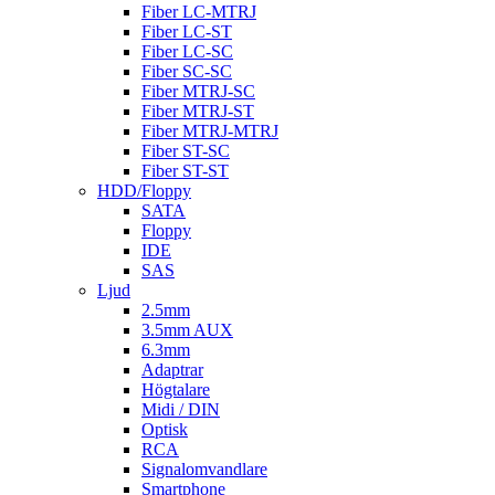
Fiber LC-MTRJ
Fiber LC-ST
Fiber LC-SC
Fiber SC-SC
Fiber MTRJ-SC
Fiber MTRJ-ST
Fiber MTRJ-MTRJ
Fiber ST-SC
Fiber ST-ST
HDD/Floppy
SATA
Floppy
IDE
SAS
Ljud
2.5mm
3.5mm AUX
6.3mm
Adaptrar
Högtalare
Midi / DIN
Optisk
RCA
Signalomvandlare
Smartphone