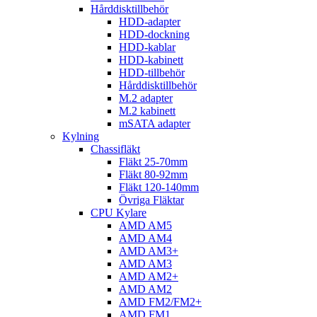
Hårddisktillbehör
HDD-adapter
HDD-dockning
HDD-kablar
HDD-kabinett
HDD-tillbehör
Hårddisktillbehör
M.2 adapter
M.2 kabinett
mSATA adapter
Kylning
Chassifläkt
Fläkt 25-70mm
Fläkt 80-92mm
Fläkt 120-140mm
Övriga Fläktar
CPU Kylare
AMD AM5
AMD AM4
AMD AM3+
AMD AM3
AMD AM2+
AMD AM2
AMD FM2/FM2+
AMD FM1