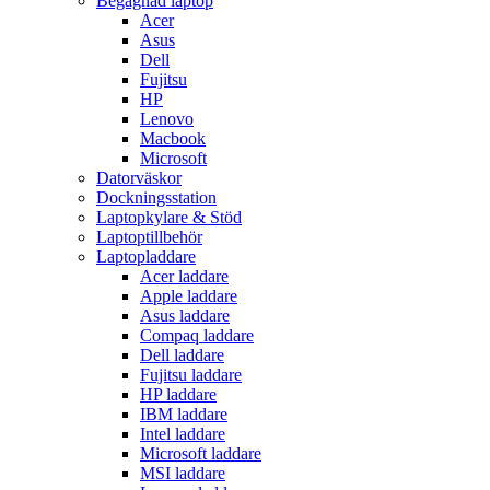
Begagnad laptop
Acer
Asus
Dell
Fujitsu
HP
Lenovo
Macbook
Microsoft
Datorväskor
Dockningsstation
Laptopkylare & Stöd
Laptoptillbehör
Laptopladdare
Acer laddare
Apple laddare
Asus laddare
Compaq laddare
Dell laddare
Fujitsu laddare
HP laddare
IBM laddare
Intel laddare
Microsoft laddare
MSI laddare