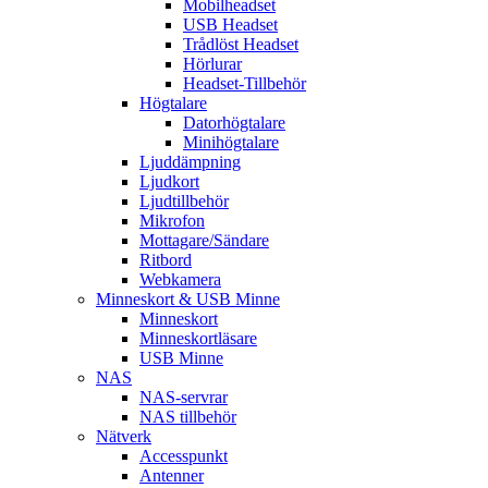
Mobilheadset
USB Headset
Trådlöst Headset
Hörlurar
Headset-Tillbehör
Högtalare
Datorhögtalare
Minihögtalare
Ljuddämpning
Ljudkort
Ljudtillbehör
Mikrofon
Mottagare/Sändare
Ritbord
Webkamera
Minneskort & USB Minne
Minneskort
Minneskortläsare
USB Minne
NAS
NAS-servrar
NAS tillbehör
Nätverk
Accesspunkt
Antenner