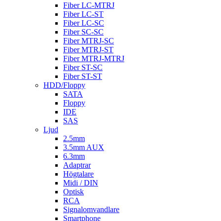
Fiber LC-MTRJ
Fiber LC-ST
Fiber LC-SC
Fiber SC-SC
Fiber MTRJ-SC
Fiber MTRJ-ST
Fiber MTRJ-MTRJ
Fiber ST-SC
Fiber ST-ST
HDD/Floppy
SATA
Floppy
IDE
SAS
Ljud
2.5mm
3.5mm AUX
6.3mm
Adaptrar
Högtalare
Midi / DIN
Optisk
RCA
Signalomvandlare
Smartphone