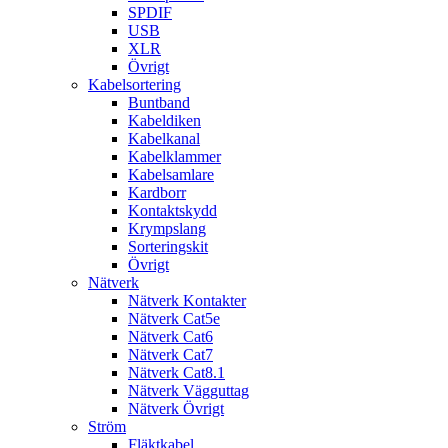
SPDIF
USB
XLR
Övrigt
Kabelsortering
Buntband
Kabeldiken
Kabelkanal
Kabelklammer
Kabelsamlare
Kardborr
Kontaktskydd
Krympslang
Sorteringskit
Övrigt
Nätverk
Nätverk Kontakter
Nätverk Cat5e
Nätverk Cat6
Nätverk Cat7
Nätverk Cat8.1
Nätverk Vägguttag
Nätverk Övrigt
Ström
Fläktkabel