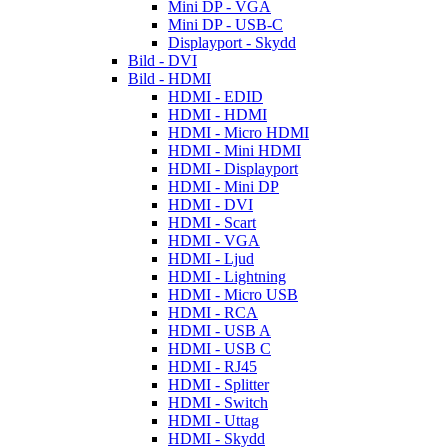
Mini DP - VGA
Mini DP - USB-C
Displayport - Skydd
Bild - DVI
Bild - HDMI
HDMI - EDID
HDMI - HDMI
HDMI - Micro HDMI
HDMI - Mini HDMI
HDMI - Displayport
HDMI - Mini DP
HDMI - DVI
HDMI - Scart
HDMI - VGA
HDMI - Ljud
HDMI - Lightning
HDMI - Micro USB
HDMI - RCA
HDMI - USB A
HDMI - USB C
HDMI - RJ45
HDMI - Splitter
HDMI - Switch
HDMI - Uttag
HDMI - Skydd