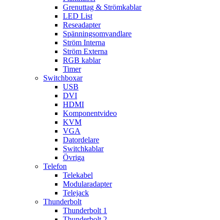
Grenuttag & Strömkablar
LED List
Reseadapter
Spänningsomvandlare
Ström Interna
Ström Externa
RGB kablar
Timer
Switchboxar
USB
DVI
HDMI
Komponentvideo
KVM
VGA
Datordelare
Switchkablar
Övriga
Telefon
Telekabel
Modularadapter
Telejack
Thunderbolt
Thunderbolt 1
Thunderbolt 2