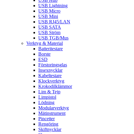
USB Hub
USB Lightning
USB Micro
USB Mini
USB RJ45/LAN
USB SATA
USB Ström
USB TGB/Mus
Verktyg & Material
Batteritestare
Borste
ESD
Förstoringsglas
Insexnycklar
Kabeltestare
Klockverktyg
Krokodilklämmor
Lim & Tejp
Limpistol
Lödning
Modularverktyg
Mätinstrument
Pincetter
Rengöring
Skiftnycklar