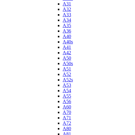
A31
A32
A33
A34
A35
A36
A40
A40s
A41
A42
A50
A50s
A51
A52
A52s
A53
A54
A55
A56
A60
A70
A71
A72
A80
A81