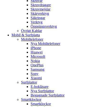
Skruvar
Skruvdragare
Skruvmejslar
Skärverktyg
Säkringar
Verktyg
Öppningsverktyg
Övrigt Kablar
Mobil & Surfplatta
Mobiltelefoner
Nya Mobiltelefoner
iPhone
Huawei
Microsoft
Nokia
OnePlus
Samsung
Sony
Xiaomi
Surfplattor
E-bokläsare
Nya Surfplattor
Begagnade Surfplattor
Smartklockor
Smartklockor