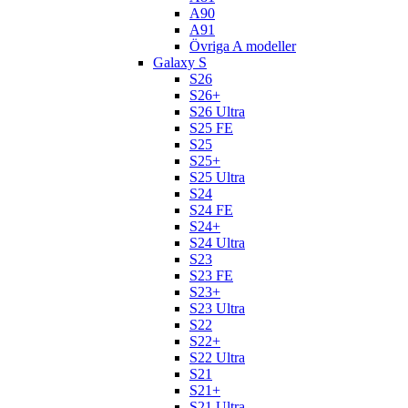
A90
A91
Övriga A modeller
Galaxy S
S26
S26+
S26 Ultra
S25 FE
S25
S25+
S25 Ultra
S24
S24 FE
S24+
S24 Ultra
S23
S23 FE
S23+
S23 Ultra
S22
S22+
S22 Ultra
S21
S21+
S21 Ultra