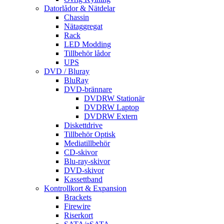
Datorlådor & Nätdelar
Chassin
Nätaggregat
Rack
LED Modding
Tillbehör lådor
UPS
DVD / Bluray
BluRay
DVD-brännare
DVDRW Stationär
DVDRW Laptop
DVDRW Extern
Diskettdrive
Tillbehör Optisk
Mediatillbehör
CD-skivor
Blu-ray-skivor
DVD-skivor
Kassettband
Kontrollkort & Expansion
Brackets
Firewire
Riserkort