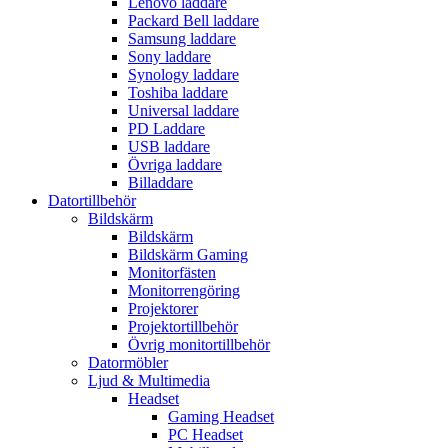
Lenovo laddare
Packard Bell laddare
Samsung laddare
Sony laddare
Synology laddare
Toshiba laddare
Universal laddare
PD Laddare
USB laddare
Övriga laddare
Billaddare
Datortillbehör
Bildskärm
Bildskärm
Bildskärm Gaming
Monitorfästen
Monitorrengöring
Projektorer
Projektortillbehör
Övrig monitortillbehör
Datormöbler
Ljud & Multimedia
Headset
Gaming Headset
PC Headset