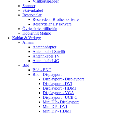
Visitkortspapper
Scanner
Skrivarkabel
Reservdelar
Reservdelar Brother skrivare
Reservdelar HP skrivare
Övrig skrivartillbehör
Kopiering Malmö
Kablar & Verktyg
Antenn
Antennadapter
Antennkabel Satellit
Antennkabel TV
Antennkabel 4G
Bild
Bild - BNC
Bild - Displayport
Displayport - Displayport
Displayport - DVI
Displayport - HDMI
Displayport - VGA
Displayport - UCB C
Mini DP - Displayport
Mini DP - DVI
Mini DP - HDMI