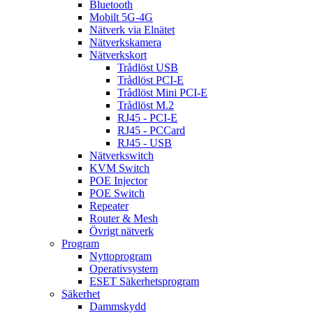
Bluetooth
Mobilt 5G-4G
Nätverk via Elnätet
Nätverkskamera
Nätverkskort
Trådlöst USB
Trådlöst PCI-E
Trådlöst Mini PCI-E
Trådlöst M.2
RJ45 - PCI-E
RJ45 - PCCard
RJ45 - USB
Nätverkswitch
KVM Switch
POE Injector
POE Switch
Repeater
Router & Mesh
Övrigt nätverk
Program
Nyttoprogram
Operativsystem
ESET Säkerhetsprogram
Säkerhet
Dammskydd