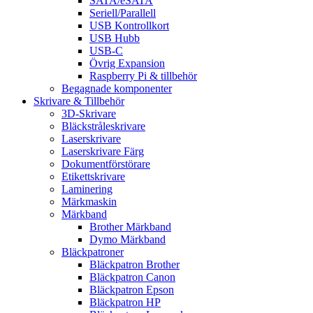
SATA/eSATA
Seriell/Parallell
USB Kontrollkort
USB Hubb
USB-C
Övrig Expansion
Raspberry Pi & tillbehör
Begagnade komponenter
Skrivare & Tillbehör
3D-Skrivare
Bläckstråleskrivare
Laserskrivare
Laserskrivare Färg
Dokumentförstörare
Etikettskrivare
Laminering
Märkmaskin
Märkband
Brother Märkband
Dymo Märkband
Bläckpatroner
Bläckpatron Brother
Bläckpatron Canon
Bläckpatron Epson
Bläckpatron HP