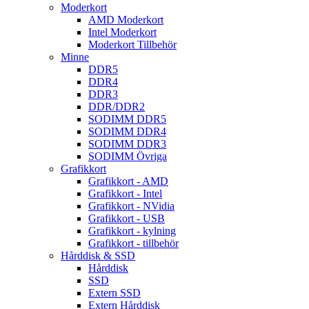
Moderkort
AMD Moderkort
Intel Moderkort
Moderkort Tillbehör
Minne
DDR5
DDR4
DDR3
DDR/DDR2
SODIMM DDR5
SODIMM DDR4
SODIMM DDR3
SODIMM Övriga
Grafikkort
Grafikkort - AMD
Grafikkort - Intel
Grafikkort - NVidia
Grafikkort - USB
Grafikkort - kylning
Grafikkort - tillbehör
Hårddisk & SSD
Hårddisk
SSD
Extern SSD
Extern Hårddisk