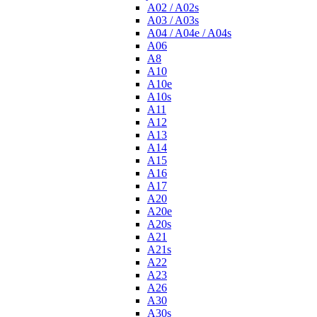
A02 / A02s
A03 / A03s
A04 / A04e / A04s
A06
A8
A10
A10e
A10s
A11
A12
A13
A14
A15
A16
A17
A20
A20e
A20s
A21
A21s
A22
A23
A26
A30
A30s