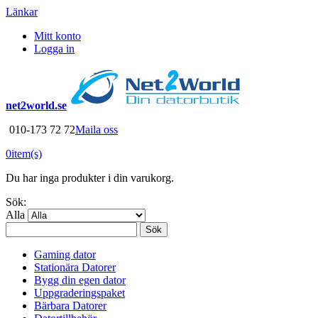
Länkar
Mitt konto
Logga in
net2world.se
010-173 72 72
Maila oss
0
item(s)
Du har inga produkter i din varukorg.
Sök:
Alla
Sök
Gaming dator
Stationära Datorer
Bygg din egen dator
Uppgraderingspaket
Bärbara Datorer