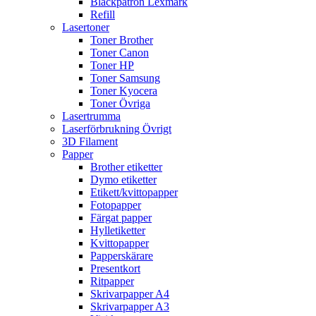
Bläckpatron Lexmark
Refill
Lasertoner
Toner Brother
Toner Canon
Toner HP
Toner Samsung
Toner Kyocera
Toner Övriga
Lasertrumma
Laserförbrukning Övrigt
3D Filament
Papper
Brother etiketter
Dymo etiketter
Etikett/kvittopapper
Fotopapper
Färgat papper
Hylletiketter
Kvittopapper
Papperskärare
Presentkort
Ritpapper
Skrivarpapper A4
Skrivarpapper A3