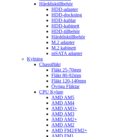
Hårddisktillbehör
HDD-adapter
HDD-dockning
HDD-kablar
HDD-kabinett
HDD-tillbehör
Hårddisktillbehör
M.2 adapter
M.2 kabinett
mSATA adapter
Kylning
Chassifläkt
Fläkt 25-70mm
Fläkt 80-92mm
Fläkt 120-140mm
Övriga Fläktar
CPU Kylare
AMD AM5
AMD AM4
AMD AM3+
AMD AM3
AMD AM2+
AMD AM2
AMD FM2/FM2+
AMD FM1