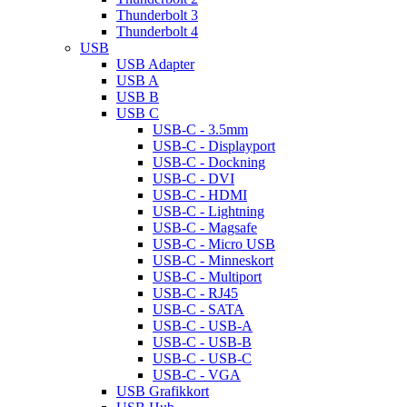
Thunderbolt 3
Thunderbolt 4
USB
USB Adapter
USB A
USB B
USB C
USB-C - 3.5mm
USB-C - Displayport
USB-C - Dockning
USB-C - DVI
USB-C - HDMI
USB-C - Lightning
USB-C - Magsafe
USB-C - Micro USB
USB-C - Minneskort
USB-C - Multiport
USB-C - RJ45
USB-C - SATA
USB-C - USB-A
USB-C - USB-B
USB-C - USB-C
USB-C - VGA
USB Grafikkort