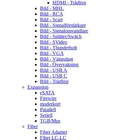
HDMI - Trådlöst
Bild - MHL
Bild - RCA
Bild - Scart
Bild - Signalförstärkare
Bild - Signalomvandlare
Bild - Splitter/Switch
Bild - SVideo
Bild - Thunderbolt
Bild - VGA
Bild - Vägguttag
Bild - Övervakning
Bild - USB A
Bild - USB C
Bild - Trådlöst
Expansion
eSATA
Firewire
moderkort
Parallell
Seriell
TGB/Mus
Fiber
Fiber Adapter
Fiber LC-LC