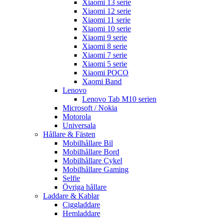
Xiaomi 13 serie
Xiaomi 12 serie
Xiaomi 11 serie
Xiaomi 10 serie
Xiaomi 9 serie
Xiaomi 8 serie
Xiaomi 7 serie
Xiaomi 5 serie
Xiaomi POCO
Xaomi Band
Lenovo
Lenovo Tab M10 serien
Microsoft / Nokia
Motorola
Universala
Hållare & Fästen
Mobilhållare Bil
Mobilhållare Bord
Mobilhållare Cykel
Mobilhållare Gaming
Selfie
Övriga hållare
Laddare & Kablar
Ciggladdare
Hemladdare