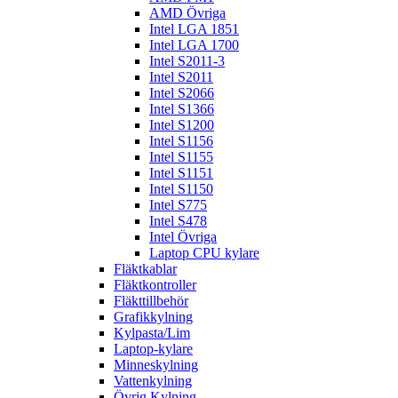
AMD Övriga
Intel LGA 1851
Intel LGA 1700
Intel S2011-3
Intel S2011
Intel S2066
Intel S1366
Intel S1200
Intel S1156
Intel S1155
Intel S1151
Intel S1150
Intel S775
Intel S478
Intel Övriga
Laptop CPU kylare
Fläktkablar
Fläktkontroller
Fläkttillbehör
Grafikkylning
Kylpasta/Lim
Laptop-kylare
Minneskylning
Vattenkylning
Övrig Kylning