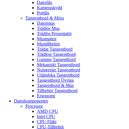
Datorlås
Kameraskydd
Portlås
Tangentbord & Möss
Datormus
Trådlös Mus
Trådlös Presentatör
Musmattor
Mustillbehör
Trådat Tangentbord
Trådlöst Tangentbord
Gaming Tangentbord
Mekaniskt Tangentbord
Numeriskt Tangentbord
Utländska Tangentbord
Tangentbord Övriga
Tangentbord & Mus
Tillbehör Tangentbord
Ergonomi
Datorkomponenter
Processor
AMD CPU
Intel CPU
CPU Fläkt
CPU-Tillbehör