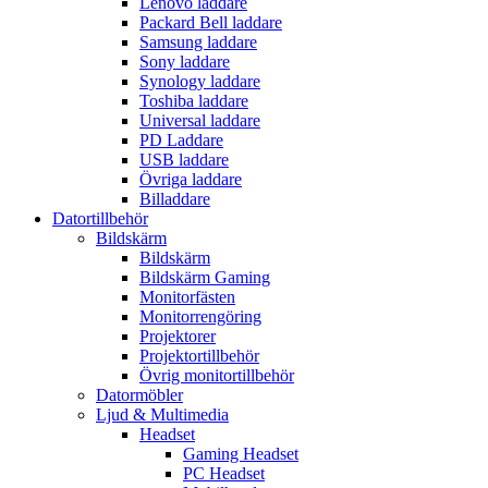
Lenovo laddare
Packard Bell laddare
Samsung laddare
Sony laddare
Synology laddare
Toshiba laddare
Universal laddare
PD Laddare
USB laddare
Övriga laddare
Billaddare
Datortillbehör
Bildskärm
Bildskärm
Bildskärm Gaming
Monitorfästen
Monitorrengöring
Projektorer
Projektortillbehör
Övrig monitortillbehör
Datormöbler
Ljud & Multimedia
Headset
Gaming Headset
PC Headset