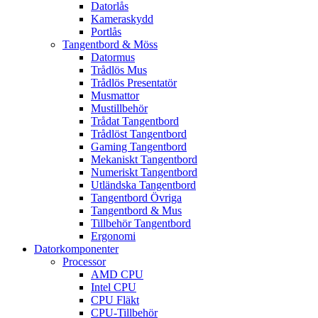
Datorlås
Kameraskydd
Portlås
Tangentbord & Möss
Datormus
Trådlös Mus
Trådlös Presentatör
Musmattor
Mustillbehör
Trådat Tangentbord
Trådlöst Tangentbord
Gaming Tangentbord
Mekaniskt Tangentbord
Numeriskt Tangentbord
Utländska Tangentbord
Tangentbord Övriga
Tangentbord & Mus
Tillbehör Tangentbord
Ergonomi
Datorkomponenter
Processor
AMD CPU
Intel CPU
CPU Fläkt
CPU-Tillbehör