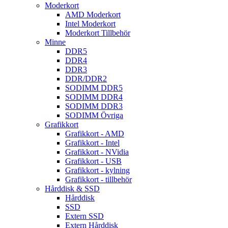
Moderkort
AMD Moderkort
Intel Moderkort
Moderkort Tillbehör
Minne
DDR5
DDR4
DDR3
DDR/DDR2
SODIMM DDR5
SODIMM DDR4
SODIMM DDR3
SODIMM Övriga
Grafikkort
Grafikkort - AMD
Grafikkort - Intel
Grafikkort - NVidia
Grafikkort - USB
Grafikkort - kylning
Grafikkort - tillbehör
Hårddisk & SSD
Hårddisk
SSD
Extern SSD
Extern Hårddisk