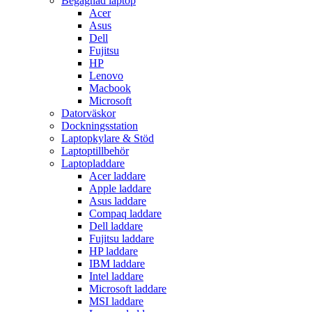
Begagnad laptop
Acer
Asus
Dell
Fujitsu
HP
Lenovo
Macbook
Microsoft
Datorväskor
Dockningsstation
Laptopkylare & Stöd
Laptoptillbehör
Laptopladdare
Acer laddare
Apple laddare
Asus laddare
Compaq laddare
Dell laddare
Fujitsu laddare
HP laddare
IBM laddare
Intel laddare
Microsoft laddare
MSI laddare