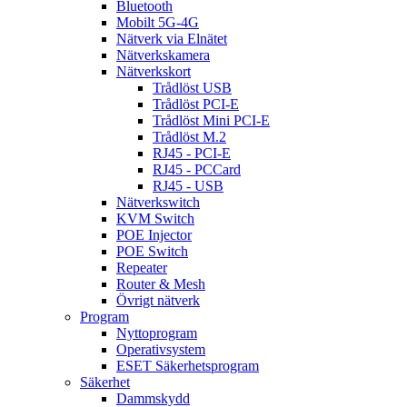
Bluetooth
Mobilt 5G-4G
Nätverk via Elnätet
Nätverkskamera
Nätverkskort
Trådlöst USB
Trådlöst PCI-E
Trådlöst Mini PCI-E
Trådlöst M.2
RJ45 - PCI-E
RJ45 - PCCard
RJ45 - USB
Nätverkswitch
KVM Switch
POE Injector
POE Switch
Repeater
Router & Mesh
Övrigt nätverk
Program
Nyttoprogram
Operativsystem
ESET Säkerhetsprogram
Säkerhet
Dammskydd