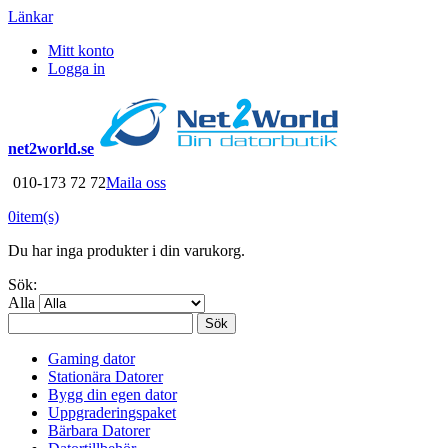
Länkar
Mitt konto
Logga in
net2world.se
010-173 72 72
Maila oss
0
item(s)
Du har inga produkter i din varukorg.
Sök:
Alla
Sök
Gaming dator
Stationära Datorer
Bygg din egen dator
Uppgraderingspaket
Bärbara Datorer