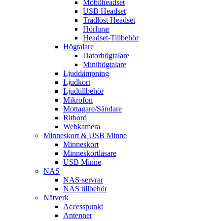
Mobilheadset
USB Headset
Trådlöst Headset
Hörlurar
Headset-Tillbehör
Högtalare
Datorhögtalare
Minihögtalare
Ljuddämpning
Ljudkort
Ljudtillbehör
Mikrofon
Mottagare/Sändare
Ritbord
Webkamera
Minneskort & USB Minne
Minneskort
Minneskortläsare
USB Minne
NAS
NAS-servrar
NAS tillbehör
Nätverk
Accesspunkt
Antenner