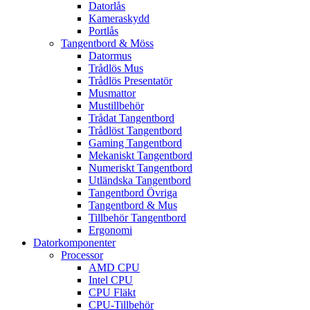
Datorlås
Kameraskydd
Portlås
Tangentbord & Möss
Datormus
Trådlös Mus
Trådlös Presentatör
Musmattor
Mustillbehör
Trådat Tangentbord
Trådlöst Tangentbord
Gaming Tangentbord
Mekaniskt Tangentbord
Numeriskt Tangentbord
Utländska Tangentbord
Tangentbord Övriga
Tangentbord & Mus
Tillbehör Tangentbord
Ergonomi
Datorkomponenter
Processor
AMD CPU
Intel CPU
CPU Fläkt
CPU-Tillbehör