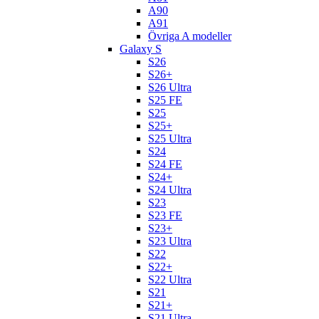
A90
A91
Övriga A modeller
Galaxy S
S26
S26+
S26 Ultra
S25 FE
S25
S25+
S25 Ultra
S24
S24 FE
S24+
S24 Ultra
S23
S23 FE
S23+
S23 Ultra
S22
S22+
S22 Ultra
S21
S21+
S21 Ultra