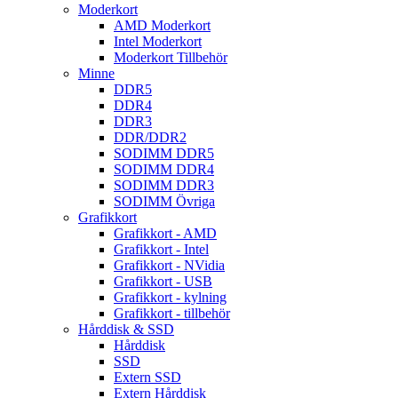
Moderkort
AMD Moderkort
Intel Moderkort
Moderkort Tillbehör
Minne
DDR5
DDR4
DDR3
DDR/DDR2
SODIMM DDR5
SODIMM DDR4
SODIMM DDR3
SODIMM Övriga
Grafikkort
Grafikkort - AMD
Grafikkort - Intel
Grafikkort - NVidia
Grafikkort - USB
Grafikkort - kylning
Grafikkort - tillbehör
Hårddisk & SSD
Hårddisk
SSD
Extern SSD
Extern Hårddisk