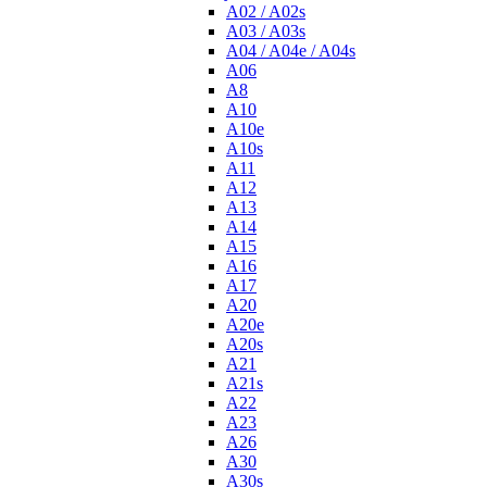
A02 / A02s
A03 / A03s
A04 / A04e / A04s
A06
A8
A10
A10e
A10s
A11
A12
A13
A14
A15
A16
A17
A20
A20e
A20s
A21
A21s
A22
A23
A26
A30
A30s