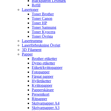
Bläckpatron Lexmark
Refill
Lasertoner
Toner Brother
Toner Canon
Toner HP
Toner Samsung
Toner Kyocera
Toner Övriga
Lasertrumma
Laserförbrukning Övrigt
3D Filament
Papper
Brother etiketter
Dymo etiketter
Etikett/kvittopapper
Fotopapper
Färgat papper
Hylletiketter
Kvittopapper
Papperskärare
Presentkort
Ritpapper
Skrivarpapper A4
Skrivarpapper A3