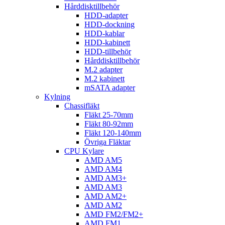
Hårddisktillbehör
HDD-adapter
HDD-dockning
HDD-kablar
HDD-kabinett
HDD-tillbehör
Hårddisktillbehör
M.2 adapter
M.2 kabinett
mSATA adapter
Kylning
Chassifläkt
Fläkt 25-70mm
Fläkt 80-92mm
Fläkt 120-140mm
Övriga Fläktar
CPU Kylare
AMD AM5
AMD AM4
AMD AM3+
AMD AM3
AMD AM2+
AMD AM2
AMD FM2/FM2+
AMD FM1