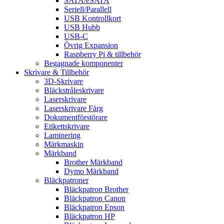
SATA/eSATA
Seriell/Parallell
USB Kontrollkort
USB Hubb
USB-C
Övrig Expansion
Raspberry Pi & tillbehör
Begagnade komponenter
Skrivare & Tillbehör
3D-Skrivare
Bläckstråleskrivare
Laserskrivare
Laserskrivare Färg
Dokumentförstörare
Etikettskrivare
Laminering
Märkmaskin
Märkband
Brother Märkband
Dymo Märkband
Bläckpatroner
Bläckpatron Brother
Bläckpatron Canon
Bläckpatron Epson
Bläckpatron HP