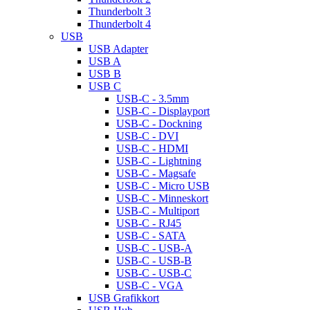
Thunderbolt 3
Thunderbolt 4
USB
USB Adapter
USB A
USB B
USB C
USB-C - 3.5mm
USB-C - Displayport
USB-C - Dockning
USB-C - DVI
USB-C - HDMI
USB-C - Lightning
USB-C - Magsafe
USB-C - Micro USB
USB-C - Minneskort
USB-C - Multiport
USB-C - RJ45
USB-C - SATA
USB-C - USB-A
USB-C - USB-B
USB-C - USB-C
USB-C - VGA
USB Grafikkort