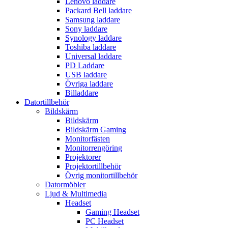
Lenovo laddare
Packard Bell laddare
Samsung laddare
Sony laddare
Synology laddare
Toshiba laddare
Universal laddare
PD Laddare
USB laddare
Övriga laddare
Billaddare
Datortillbehör
Bildskärm
Bildskärm
Bildskärm Gaming
Monitorfästen
Monitorrengöring
Projektorer
Projektortillbehör
Övrig monitortillbehör
Datormöbler
Ljud & Multimedia
Headset
Gaming Headset
PC Headset