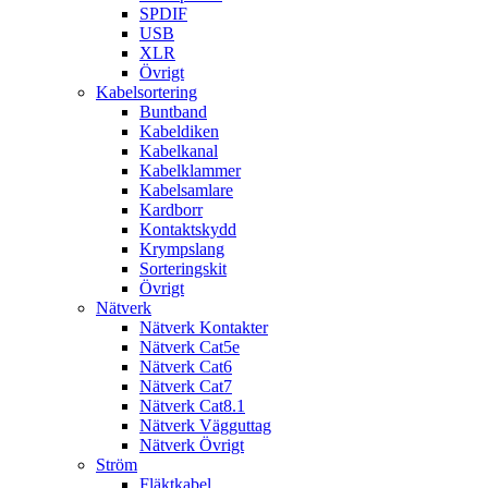
SPDIF
USB
XLR
Övrigt
Kabelsortering
Buntband
Kabeldiken
Kabelkanal
Kabelklammer
Kabelsamlare
Kardborr
Kontaktskydd
Krympslang
Sorteringskit
Övrigt
Nätverk
Nätverk Kontakter
Nätverk Cat5e
Nätverk Cat6
Nätverk Cat7
Nätverk Cat8.1
Nätverk Vägguttag
Nätverk Övrigt
Ström
Fläktkabel