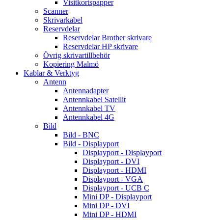
Visitkortspapper
Scanner
Skrivarkabel
Reservdelar
Reservdelar Brother skrivare
Reservdelar HP skrivare
Övrig skrivartillbehör
Kopiering Malmö
Kablar & Verktyg
Antenn
Antennadapter
Antennkabel Satellit
Antennkabel TV
Antennkabel 4G
Bild
Bild - BNC
Bild - Displayport
Displayport - Displayport
Displayport - DVI
Displayport - HDMI
Displayport - VGA
Displayport - UCB C
Mini DP - Displayport
Mini DP - DVI
Mini DP - HDMI