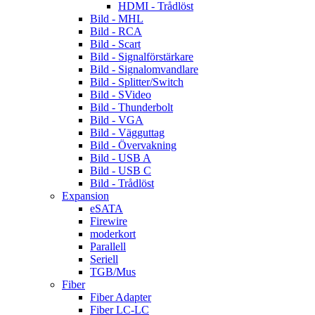
HDMI - Trådlöst
Bild - MHL
Bild - RCA
Bild - Scart
Bild - Signalförstärkare
Bild - Signalomvandlare
Bild - Splitter/Switch
Bild - SVideo
Bild - Thunderbolt
Bild - VGA
Bild - Vägguttag
Bild - Övervakning
Bild - USB A
Bild - USB C
Bild - Trådlöst
Expansion
eSATA
Firewire
moderkort
Parallell
Seriell
TGB/Mus
Fiber
Fiber Adapter
Fiber LC-LC