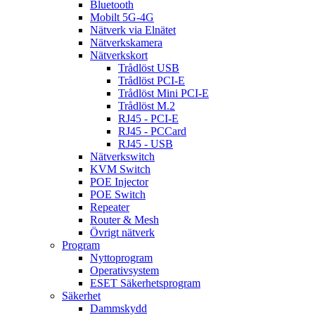
Bluetooth
Mobilt 5G-4G
Nätverk via Elnätet
Nätverkskamera
Nätverkskort
Trådlöst USB
Trådlöst PCI-E
Trådlöst Mini PCI-E
Trådlöst M.2
RJ45 - PCI-E
RJ45 - PCCard
RJ45 - USB
Nätverkswitch
KVM Switch
POE Injector
POE Switch
Repeater
Router & Mesh
Övrigt nätverk
Program
Nyttoprogram
Operativsystem
ESET Säkerhetsprogram
Säkerhet
Dammskydd