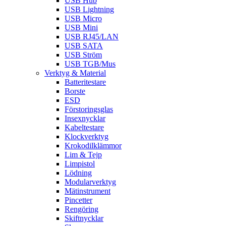
USB Hub
USB Lightning
USB Micro
USB Mini
USB RJ45/LAN
USB SATA
USB Ström
USB TGB/Mus
Verktyg & Material
Batteritestare
Borste
ESD
Förstoringsglas
Insexnycklar
Kabeltestare
Klockverktyg
Krokodilklämmor
Lim & Tejp
Limpistol
Lödning
Modularverktyg
Mätinstrument
Pincetter
Rengöring
Skiftnycklar