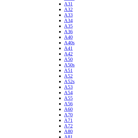
A31
A32
A33
A34
A35
A36
A40
A40s
A41
A42
A50
A50s
A51
A52
A52s
A53
A54
A55
A56
A60
A70
A71
A72
A80
A81