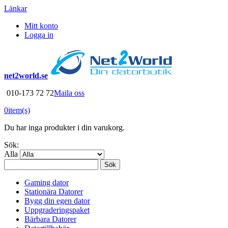
Länkar
Mitt konto
Logga in
net2world.se
010-173 72 72
Maila oss
0
item(s)
Du har inga produkter i din varukorg.
Sök:
Alla
Sök
Gaming dator
Stationära Datorer
Bygg din egen dator
Uppgraderingspaket
Bärbara Datorer