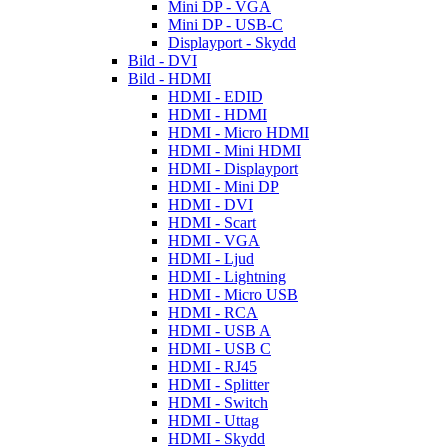
Mini DP - VGA
Mini DP - USB-C
Displayport - Skydd
Bild - DVI
Bild - HDMI
HDMI - EDID
HDMI - HDMI
HDMI - Micro HDMI
HDMI - Mini HDMI
HDMI - Displayport
HDMI - Mini DP
HDMI - DVI
HDMI - Scart
HDMI - VGA
HDMI - Ljud
HDMI - Lightning
HDMI - Micro USB
HDMI - RCA
HDMI - USB A
HDMI - USB C
HDMI - RJ45
HDMI - Splitter
HDMI - Switch
HDMI - Uttag
HDMI - Skydd