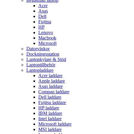
Begagnad laptop
Acer
Asus
Dell
Fujitsu
HP
Lenovo
Macbook
Microsoft
Datorväskor
Dockningsstation
Laptopkylare & Stöd
Laptoptillbehör
Laptopladdare
Acer laddare
Apple laddare
Asus laddare
Compaq laddare
Dell laddare
Fujitsu laddare
HP laddare
IBM laddare
Intel laddare
Microsoft laddare
MSI laddare