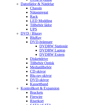
Datorlådor & Nätdelar
Chassin
Nätaggregat
Rack
LED Modding
Tillbehör lådor
UPS
DVD / Bluray
BluRay
DVD-brännare
DVDRW Stationär
DVDRW Laptop
DVDRW Extern
Diskettdrive
Tillbehör Optisk
Mediatillbehör
CD-skivor
Blu-ray-skivor
DVD-skivor
Kassettband
Kontrollkort & Expansion
Brackets
Firewire
Riserkort