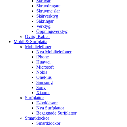
Skruvar
Skruvdragare
Skruvmejslar
Skärverktyg
Säkringar
Verktyg
Öppningsverktyg
Övrigt Kablar
Mobil & Surfplatta
Mobiltelefoner
Nya Mobiltelefoner
iPhone
Huawei
Microsoft
Nokia
OnePlus
Samsung
Sony
Xiaomi
Surfplattor
E-bokläsare
Nya Surfplattor
Begagnade Surfplattor
Smartklockor
Smartklockor