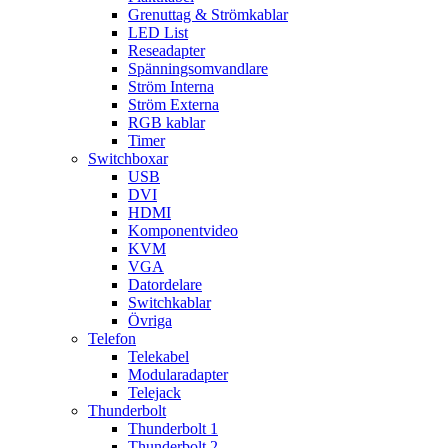
Grenuttag & Strömkablar
LED List
Reseadapter
Spänningsomvandlare
Ström Interna
Ström Externa
RGB kablar
Timer
Switchboxar
USB
DVI
HDMI
Komponentvideo
KVM
VGA
Datordelare
Switchkablar
Övriga
Telefon
Telekabel
Modularadapter
Telejack
Thunderbolt
Thunderbolt 1
Thunderbolt 2