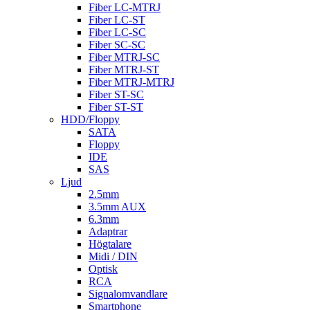
Fiber LC-MTRJ
Fiber LC-ST
Fiber LC-SC
Fiber SC-SC
Fiber MTRJ-SC
Fiber MTRJ-ST
Fiber MTRJ-MTRJ
Fiber ST-SC
Fiber ST-ST
HDD/Floppy
SATA
Floppy
IDE
SAS
Ljud
2.5mm
3.5mm AUX
6.3mm
Adaptrar
Högtalare
Midi / DIN
Optisk
RCA
Signalomvandlare
Smartphone