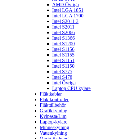
AMD Övriga
Intel LGA 1851
Intel LGA 1700
Intel S2011-3
Intel S2011
Intel S2066
Intel S1366
Intel S1200
Intel S1156
Intel S1155
Intel S1151
Intel S1150
Intel S775
Intel S478
Intel Övriga
Laptop CPU kylare
Fläktkablar
Fläktkontroller
Fläkttillbehör
Grafikkylning
Kylpasta/Lim
Laptop-kylare
Minneskylning
Vattenkylning
Övrig Kylning