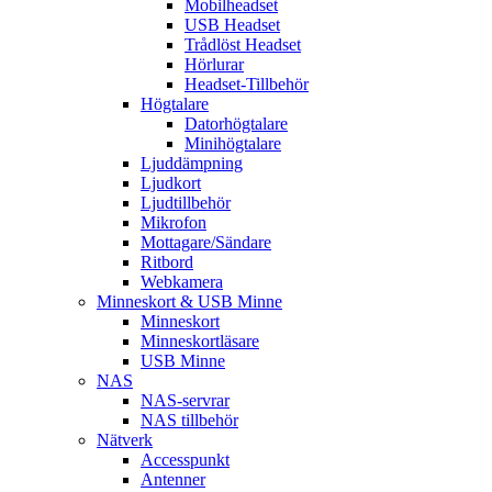
Mobilheadset
USB Headset
Trådlöst Headset
Hörlurar
Headset-Tillbehör
Högtalare
Datorhögtalare
Minihögtalare
Ljuddämpning
Ljudkort
Ljudtillbehör
Mikrofon
Mottagare/Sändare
Ritbord
Webkamera
Minneskort & USB Minne
Minneskort
Minneskortläsare
USB Minne
NAS
NAS-servrar
NAS tillbehör
Nätverk
Accesspunkt
Antenner