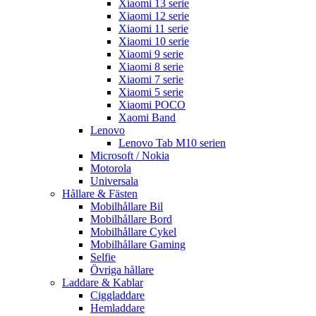
Xiaomi 13 serie
Xiaomi 12 serie
Xiaomi 11 serie
Xiaomi 10 serie
Xiaomi 9 serie
Xiaomi 8 serie
Xiaomi 7 serie
Xiaomi 5 serie
Xiaomi POCO
Xaomi Band
Lenovo
Lenovo Tab M10 serien
Microsoft / Nokia
Motorola
Universala
Hållare & Fästen
Mobilhållare Bil
Mobilhållare Bord
Mobilhållare Cykel
Mobilhållare Gaming
Selfie
Övriga hållare
Laddare & Kablar
Ciggladdare
Hemladdare