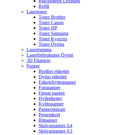
Bläckpatron Lexmark
Refill
Lasertoner
Toner Brother
Toner Canon
Toner HP
Toner Samsung
Toner Kyocera
Toner Övriga
Lasertrumma
Laserförbrukning Övrigt
3D Filament
Papper
Brother etiketter
Dymo etiketter
Etikett/kvittopapper
Fotopapper
Färgat papper
Hylletiketter
Kvittopapper
Papperskärare
Presentkort
Ritpapper
Skrivarpapper A4
Skrivarpapper A3