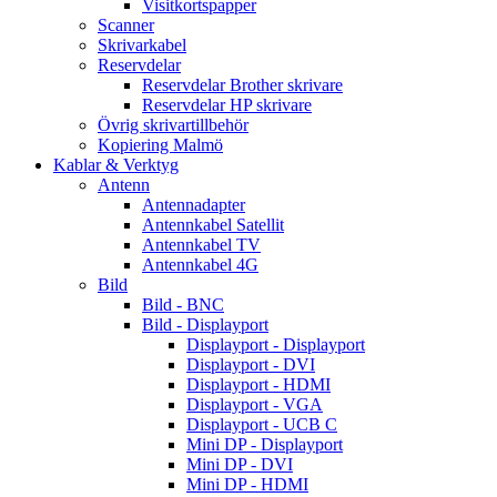
Visitkortspapper
Scanner
Skrivarkabel
Reservdelar
Reservdelar Brother skrivare
Reservdelar HP skrivare
Övrig skrivartillbehör
Kopiering Malmö
Kablar & Verktyg
Antenn
Antennadapter
Antennkabel Satellit
Antennkabel TV
Antennkabel 4G
Bild
Bild - BNC
Bild - Displayport
Displayport - Displayport
Displayport - DVI
Displayport - HDMI
Displayport - VGA
Displayport - UCB C
Mini DP - Displayport
Mini DP - DVI
Mini DP - HDMI