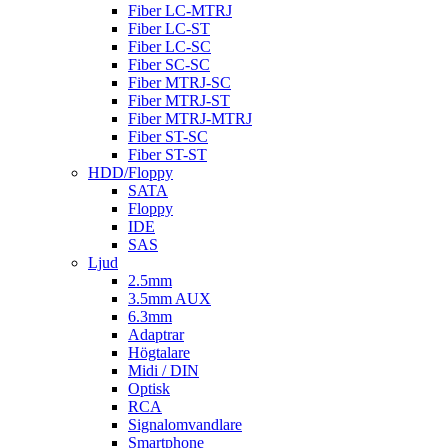
Fiber LC-MTRJ
Fiber LC-ST
Fiber LC-SC
Fiber SC-SC
Fiber MTRJ-SC
Fiber MTRJ-ST
Fiber MTRJ-MTRJ
Fiber ST-SC
Fiber ST-ST
HDD/Floppy
SATA
Floppy
IDE
SAS
Ljud
2.5mm
3.5mm AUX
6.3mm
Adaptrar
Högtalare
Midi / DIN
Optisk
RCA
Signalomvandlare
Smartphone