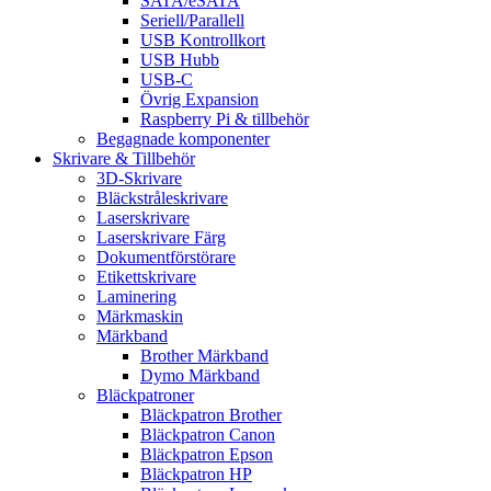
SATA/eSATA
Seriell/Parallell
USB Kontrollkort
USB Hubb
USB-C
Övrig Expansion
Raspberry Pi & tillbehör
Begagnade komponenter
Skrivare & Tillbehör
3D-Skrivare
Bläckstråleskrivare
Laserskrivare
Laserskrivare Färg
Dokumentförstörare
Etikettskrivare
Laminering
Märkmaskin
Märkband
Brother Märkband
Dymo Märkband
Bläckpatroner
Bläckpatron Brother
Bläckpatron Canon
Bläckpatron Epson
Bläckpatron HP