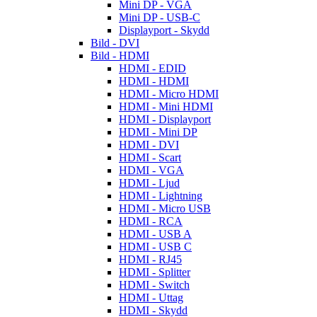
Mini DP - VGA
Mini DP - USB-C
Displayport - Skydd
Bild - DVI
Bild - HDMI
HDMI - EDID
HDMI - HDMI
HDMI - Micro HDMI
HDMI - Mini HDMI
HDMI - Displayport
HDMI - Mini DP
HDMI - DVI
HDMI - Scart
HDMI - VGA
HDMI - Ljud
HDMI - Lightning
HDMI - Micro USB
HDMI - RCA
HDMI - USB A
HDMI - USB C
HDMI - RJ45
HDMI - Splitter
HDMI - Switch
HDMI - Uttag
HDMI - Skydd