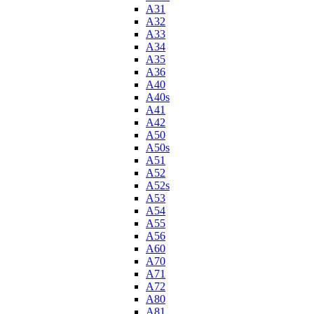
A31
A32
A33
A34
A35
A36
A40
A40s
A41
A42
A50
A50s
A51
A52
A52s
A53
A54
A55
A56
A60
A70
A71
A72
A80
A81