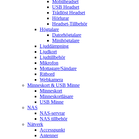
Mobilheadset
USB Headset
Trådlöst Headset
Hörlurar
Headset-Tillbehör
Högtalare
Datorhögtalare
Minihögtalare
Ljuddämpning
Ljudkort
Ljudtillbehör
Mikrofon
Mottagare/Sändare
Ritbord
Webkamera
Minneskort & USB Minne
Minneskort
Minneskortläsare
USB Minne
NAS
NAS-servrar
NAS tillbehör
Nätverk
Accesspunkt
Antenner