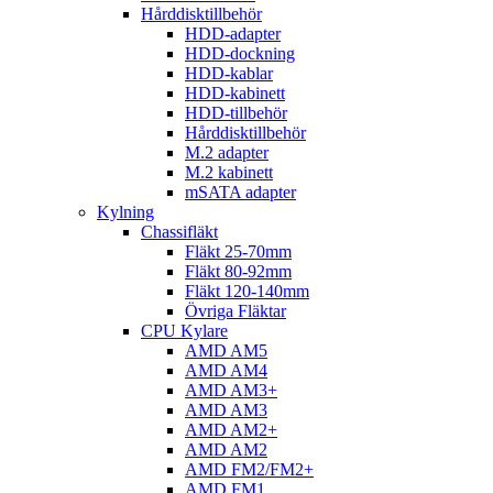
Hårddisktillbehör
HDD-adapter
HDD-dockning
HDD-kablar
HDD-kabinett
HDD-tillbehör
Hårddisktillbehör
M.2 adapter
M.2 kabinett
mSATA adapter
Kylning
Chassifläkt
Fläkt 25-70mm
Fläkt 80-92mm
Fläkt 120-140mm
Övriga Fläktar
CPU Kylare
AMD AM5
AMD AM4
AMD AM3+
AMD AM3
AMD AM2+
AMD AM2
AMD FM2/FM2+
AMD FM1