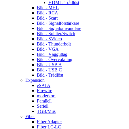
HDMI - Trådlöst
Bild - MHL
Bild - RCA
Bild - Scart
Bild - Signalförstärkare
Bild - Signalomvandlare
Bild - Splitter/Switch
Bild - SVideo
Bild - Thunderbolt
Bild - VGA
Bild - Vägguttag
Bild - Övervakning
Bild - USB A
Bild - USB C
Bild - Trådlöst
Expansion
eSATA
Firewire
moderkort
Parallell
Seriell
TGB/Mus
Fiber
Fiber Adapter
Fiber LC-LC