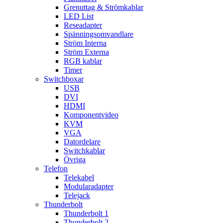
Grenuttag & Strömkablar
LED List
Reseadapter
Spänningsomvandlare
Ström Interna
Ström Externa
RGB kablar
Timer
Switchboxar
USB
DVI
HDMI
Komponentvideo
KVM
VGA
Datordelare
Switchkablar
Övriga
Telefon
Telekabel
Modularadapter
Telejack
Thunderbolt
Thunderbolt 1
Thunderbolt 2