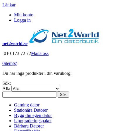
Länkar
Mitt konto
Logga in
net2world.se
010-173 72 72
Maila oss
0
item(s)
Du har inga produkter i din varukorg.
Sök:
Alla
Sök
Gaming dator
Stationära Datorer
Bygg din egen dator
Uppgraderingspaket
Bärbara Datorer