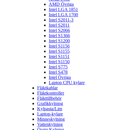
AMD Övriga
Intel LGA 1851
Intel LGA 1700
Intel S2011-3
Intel S2011
Intel S2066
Intel S1366
Intel S1200
Intel S1156
Intel S1155
Intel S1151
Intel S1150
Intel S775
Intel S478
Intel Övriga
Laptop CPU kylare
Fläktkablar
Fläktkontroller
Fläkttillbehör
Grafikkylning
Kylpasta/Lim
Laptop-kylare
Minneskylning
Vattenkylning
Övrig Kylning