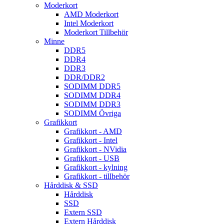
Moderkort
AMD Moderkort
Intel Moderkort
Moderkort Tillbehör
Minne
DDR5
DDR4
DDR3
DDR/DDR2
SODIMM DDR5
SODIMM DDR4
SODIMM DDR3
SODIMM Övriga
Grafikkort
Grafikkort - AMD
Grafikkort - Intel
Grafikkort - NVidia
Grafikkort - USB
Grafikkort - kylning
Grafikkort - tillbehör
Hårddisk & SSD
Hårddisk
SSD
Extern SSD
Extern Hårddisk