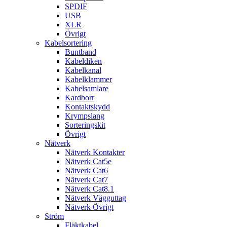
SPDIF
USB
XLR
Övrigt
Kabelsortering
Buntband
Kabeldiken
Kabelkanal
Kabelklammer
Kabelsamlare
Kardborr
Kontaktskydd
Krympslang
Sorteringskit
Övrigt
Nätverk
Nätverk Kontakter
Nätverk Cat5e
Nätverk Cat6
Nätverk Cat7
Nätverk Cat8.1
Nätverk Vägguttag
Nätverk Övrigt
Ström
Fläktkabel