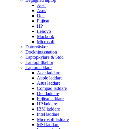
Begagnad laptop
Acer
Asus
Dell
Fujitsu
HP
Lenovo
Macbook
Microsoft
Datorväskor
Dockningsstation
Laptopkylare & Stöd
Laptoptillbehör
Laptopladdare
Acer laddare
Apple laddare
Asus laddare
Compaq laddare
Dell laddare
Fujitsu laddare
HP laddare
IBM laddare
Intel laddare
Microsoft laddare
MSI laddare