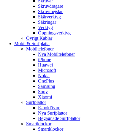
Skruvar
Skruvdragare
Skruvmejslar
Skärverktyg
Säkringar
Verktyg
Öppningsverktyg
Övrigt Kablar
Mobil & Surfplatta
Mobiltelefoner
Nya Mobiltelefoner
iPhone
Huawei
Microsoft
Nokia
OnePlus
Samsung
Sony
Xiaomi
Surfplattor
E-bokläsare
Nya Surfplattor
Begagnade Surfplattor
Smartklockor
Smartklockor