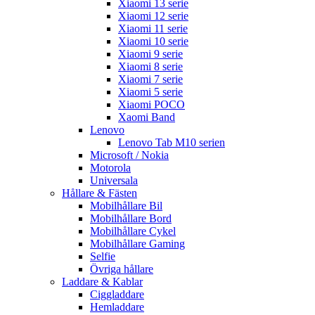
Xiaomi 13 serie
Xiaomi 12 serie
Xiaomi 11 serie
Xiaomi 10 serie
Xiaomi 9 serie
Xiaomi 8 serie
Xiaomi 7 serie
Xiaomi 5 serie
Xiaomi POCO
Xaomi Band
Lenovo
Lenovo Tab M10 serien
Microsoft / Nokia
Motorola
Universala
Hållare & Fästen
Mobilhållare Bil
Mobilhållare Bord
Mobilhållare Cykel
Mobilhållare Gaming
Selfie
Övriga hållare
Laddare & Kablar
Ciggladdare
Hemladdare