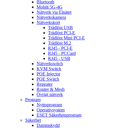
Bluetooth
Mobilt 5G-4G
Nätverk via Elnätet
Nätverkskamera
Nätverkskort
Trådlöst USB
Trådlöst PCI-E
Trådlöst Mini PCI-E
Trådlöst M.2
RJ45 - PCI-E
RJ45 - PCCard
RJ45 - USB
Nätverkswitch
KVM Switch
POE Injector
POE Switch
Repeater
Router & Mesh
Övrigt nätverk
Program
Nyttoprogram
Operativsystem
ESET Säkerhetsprogram
Säkerhet
Dammskydd