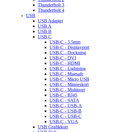
Thunderbolt 3
Thunderbolt 4
USB
USB Adapter
USB A
USB B
USB C
USB-C - 3.5mm
USB-C - Displayport
USB-C - Dockning
USB-C - DVI
USB-C - HDMI
USB-C - Lightning
USB-C - Magsafe
USB-C - Micro USB
USB-C - Minneskort
USB-C - Multiport
USB-C - RJ45
USB-C - SATA
USB-C - USB-A
USB-C - USB-B
USB-C - USB-C
USB-C - VGA
USB Grafikkort