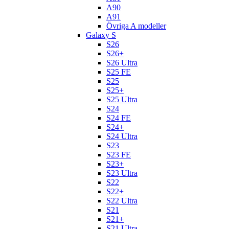
A90
A91
Övriga A modeller
Galaxy S
S26
S26+
S26 Ultra
S25 FE
S25
S25+
S25 Ultra
S24
S24 FE
S24+
S24 Ultra
S23
S23 FE
S23+
S23 Ultra
S22
S22+
S22 Ultra
S21
S21+
S21 Ultra