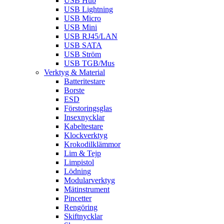
USB Hub
USB Lightning
USB Micro
USB Mini
USB RJ45/LAN
USB SATA
USB Ström
USB TGB/Mus
Verktyg & Material
Batteritestare
Borste
ESD
Förstoringsglas
Insexnycklar
Kabeltestare
Klockverktyg
Krokodilklämmor
Lim & Tejp
Limpistol
Lödning
Modularverktyg
Mätinstrument
Pincetter
Rengöring
Skiftnycklar