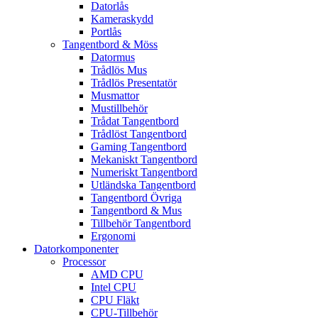
Datorlås
Kameraskydd
Portlås
Tangentbord & Möss
Datormus
Trådlös Mus
Trådlös Presentatör
Musmattor
Mustillbehör
Trådat Tangentbord
Trådlöst Tangentbord
Gaming Tangentbord
Mekaniskt Tangentbord
Numeriskt Tangentbord
Utländska Tangentbord
Tangentbord Övriga
Tangentbord & Mus
Tillbehör Tangentbord
Ergonomi
Datorkomponenter
Processor
AMD CPU
Intel CPU
CPU Fläkt
CPU-Tillbehör