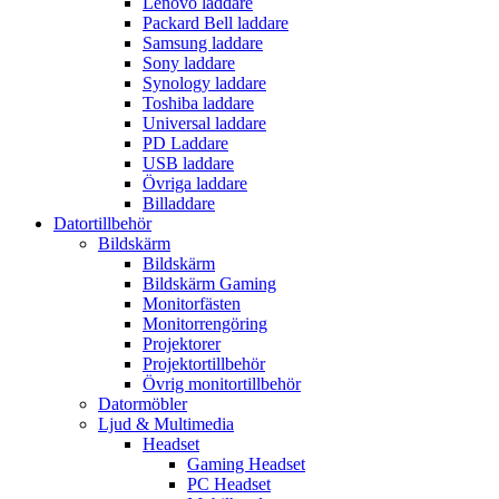
Lenovo laddare
Packard Bell laddare
Samsung laddare
Sony laddare
Synology laddare
Toshiba laddare
Universal laddare
PD Laddare
USB laddare
Övriga laddare
Billaddare
Datortillbehör
Bildskärm
Bildskärm
Bildskärm Gaming
Monitorfästen
Monitorrengöring
Projektorer
Projektortillbehör
Övrig monitortillbehör
Datormöbler
Ljud & Multimedia
Headset
Gaming Headset
PC Headset