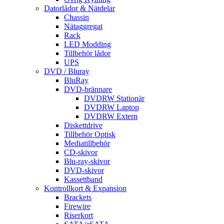
Datorlådor & Nätdelar
Chassin
Nätaggregat
Rack
LED Modding
Tillbehör lådor
UPS
DVD / Bluray
BluRay
DVD-brännare
DVDRW Stationär
DVDRW Laptop
DVDRW Extern
Diskettdrive
Tillbehör Optisk
Mediatillbehör
CD-skivor
Blu-ray-skivor
DVD-skivor
Kassettband
Kontrollkort & Expansion
Brackets
Firewire
Riserkort