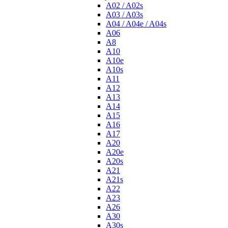
A02 / A02s
A03 / A03s
A04 / A04e / A04s
A06
A8
A10
A10e
A10s
A11
A12
A13
A14
A15
A16
A17
A20
A20e
A20s
A21
A21s
A22
A23
A26
A30
A30s