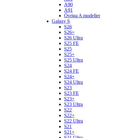
A90
A91
Övriga A modeller
Galaxy S
S26
S26+
S26 Ultra
S25 FE
S25
S25+
S25 Ultra
S24
S24 FE
S24+
S24 Ultra
S23
S23 FE
S23+
S23 Ultra
S22
S22+
S22 Ultra
S21
S21+
S21 Ultra