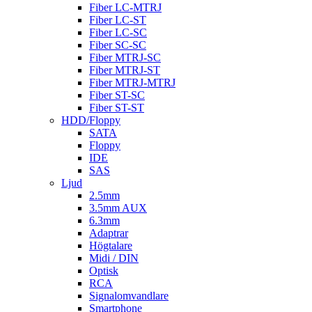
Fiber LC-MTRJ
Fiber LC-ST
Fiber LC-SC
Fiber SC-SC
Fiber MTRJ-SC
Fiber MTRJ-ST
Fiber MTRJ-MTRJ
Fiber ST-SC
Fiber ST-ST
HDD/Floppy
SATA
Floppy
IDE
SAS
Ljud
2.5mm
3.5mm AUX
6.3mm
Adaptrar
Högtalare
Midi / DIN
Optisk
RCA
Signalomvandlare
Smartphone