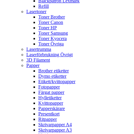
Bläckpatron Lexmark
Refill
Lasertoner
Toner Brother
Toner Canon
Toner HP
Toner Samsung
Toner Kyocera
Toner Övriga
Lasertrumma
Laserförbrukning Övrigt
3D Filament
Papper
Brother etiketter
Dymo etiketter
Etikett/kvittopapper
Fotopapper
Färgat papper
Hylletiketter
Kvittopapper
Papperskärare
Presentkort
Ritpapper
Skrivarpapper A4
Skrivarpapper A3