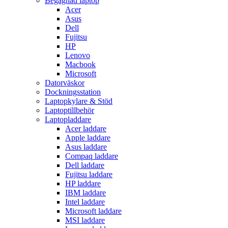
Begagnad laptop
Acer
Asus
Dell
Fujitsu
HP
Lenovo
Macbook
Microsoft
Datorväskor
Dockningsstation
Laptopkylare & Stöd
Laptoptillbehör
Laptopladdare
Acer laddare
Apple laddare
Asus laddare
Compaq laddare
Dell laddare
Fujitsu laddare
HP laddare
IBM laddare
Intel laddare
Microsoft laddare
MSI laddare