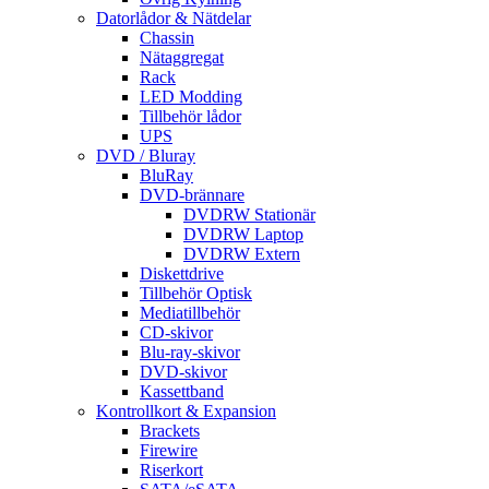
Datorlådor & Nätdelar
Chassin
Nätaggregat
Rack
LED Modding
Tillbehör lådor
UPS
DVD / Bluray
BluRay
DVD-brännare
DVDRW Stationär
DVDRW Laptop
DVDRW Extern
Diskettdrive
Tillbehör Optisk
Mediatillbehör
CD-skivor
Blu-ray-skivor
DVD-skivor
Kassettband
Kontrollkort & Expansion
Brackets
Firewire
Riserkort