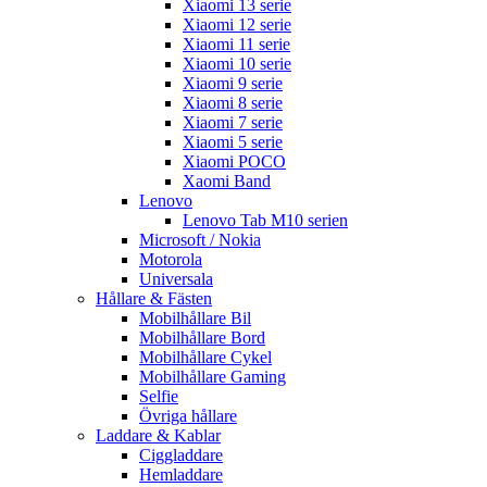
Xiaomi 13 serie
Xiaomi 12 serie
Xiaomi 11 serie
Xiaomi 10 serie
Xiaomi 9 serie
Xiaomi 8 serie
Xiaomi 7 serie
Xiaomi 5 serie
Xiaomi POCO
Xaomi Band
Lenovo
Lenovo Tab M10 serien
Microsoft / Nokia
Motorola
Universala
Hållare & Fästen
Mobilhållare Bil
Mobilhållare Bord
Mobilhållare Cykel
Mobilhållare Gaming
Selfie
Övriga hållare
Laddare & Kablar
Ciggladdare
Hemladdare