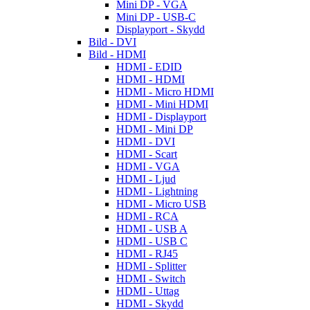
Mini DP - VGA
Mini DP - USB-C
Displayport - Skydd
Bild - DVI
Bild - HDMI
HDMI - EDID
HDMI - HDMI
HDMI - Micro HDMI
HDMI - Mini HDMI
HDMI - Displayport
HDMI - Mini DP
HDMI - DVI
HDMI - Scart
HDMI - VGA
HDMI - Ljud
HDMI - Lightning
HDMI - Micro USB
HDMI - RCA
HDMI - USB A
HDMI - USB C
HDMI - RJ45
HDMI - Splitter
HDMI - Switch
HDMI - Uttag
HDMI - Skydd