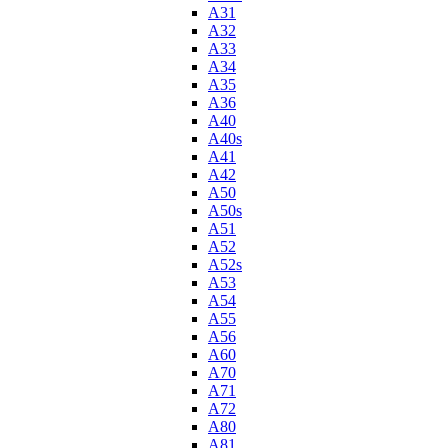
A31
A32
A33
A34
A35
A36
A40
A40s
A41
A42
A50
A50s
A51
A52
A52s
A53
A54
A55
A56
A60
A70
A71
A72
A80
A81