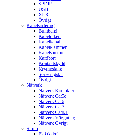
SPDIF
USB
XLR
Övrigt
Kabelsortering
Buntband
Kabeldiken
Kabelkanal
Kabelklammer
Kabelsamlare
Kardborr
Kontaktskydd
Krympslang
Sorteringskit
Övrigt
Nätverk
Nätverk Kontakter
Nätverk Cat5e
Nätverk Cat6
Nätverk Cat7
Nätverk Cat8.1
Nätverk Vägguttag
Nätverk Övrigt
Ström
Fläktkabel