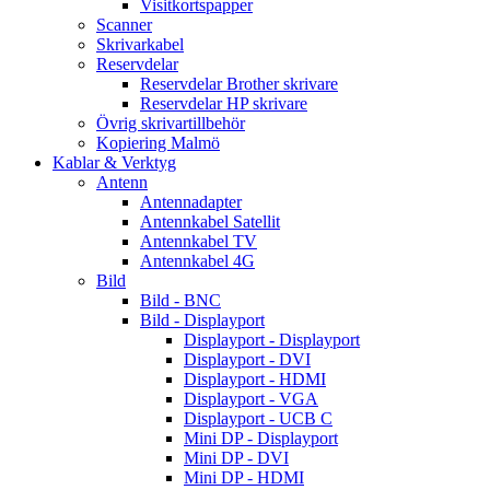
Visitkortspapper
Scanner
Skrivarkabel
Reservdelar
Reservdelar Brother skrivare
Reservdelar HP skrivare
Övrig skrivartillbehör
Kopiering Malmö
Kablar & Verktyg
Antenn
Antennadapter
Antennkabel Satellit
Antennkabel TV
Antennkabel 4G
Bild
Bild - BNC
Bild - Displayport
Displayport - Displayport
Displayport - DVI
Displayport - HDMI
Displayport - VGA
Displayport - UCB C
Mini DP - Displayport
Mini DP - DVI
Mini DP - HDMI