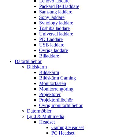
Lenovo laddare
Packard Bell laddare
Samsung laddare
Sony laddare
Synology laddare
Toshiba laddare
Universal laddare
PD Laddare
USB laddare
Övriga laddare
Billaddare
Datortillbehör
Bildskärm
Bildskärm
Bildskärm Gaming
Monitorfästen
Monitorrengöring
Projektorer
Projektortillbehör
Övrig monitortillbehör
Datormöbler
Ljud & Multimedia
Headset
Gaming Headset
PC Headset