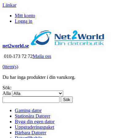
Länkar
Mitt konto
Logga in
net2world.se
010-173 72 72
Maila oss
0
item(s)
Du har inga produkter i din varukorg.
Sök:
Alla
Sök
Gaming dator
Stationära Datorer
Bygg din egen dator
Uppgraderingspaket
Bärbara Datorer