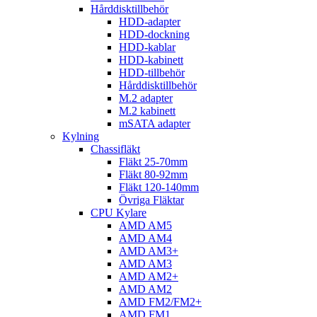
Hårddisktillbehör
HDD-adapter
HDD-dockning
HDD-kablar
HDD-kabinett
HDD-tillbehör
Hårddisktillbehör
M.2 adapter
M.2 kabinett
mSATA adapter
Kylning
Chassifläkt
Fläkt 25-70mm
Fläkt 80-92mm
Fläkt 120-140mm
Övriga Fläktar
CPU Kylare
AMD AM5
AMD AM4
AMD AM3+
AMD AM3
AMD AM2+
AMD AM2
AMD FM2/FM2+
AMD FM1