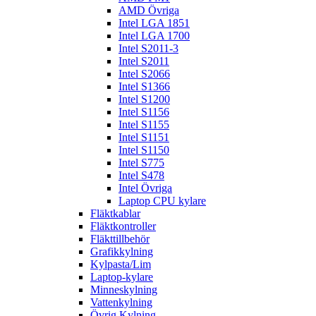
AMD Övriga
Intel LGA 1851
Intel LGA 1700
Intel S2011-3
Intel S2011
Intel S2066
Intel S1366
Intel S1200
Intel S1156
Intel S1155
Intel S1151
Intel S1150
Intel S775
Intel S478
Intel Övriga
Laptop CPU kylare
Fläktkablar
Fläktkontroller
Fläkttillbehör
Grafikkylning
Kylpasta/Lim
Laptop-kylare
Minneskylning
Vattenkylning
Övrig Kylning