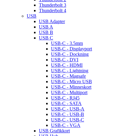
Thunderbolt 3
Thunderbolt 4
USB
USB Adapter
USB A
USB B
USB C
USB-C - 3.5mm
USB-C - Displayport
USB-C - Dockning
USB-C - DVI
USB-C - HDMI
USB-C - Lightning
USB-C - Magsafe
USB-C - Micro USB
USB-C - Minneskort
USB-C - Multiport
USB-C - RJ45
USB-C - SATA
USB-C - USB-A
USB-C - USB-B
USB-C - USB-C
USB-C - VGA
USB Grafikkort