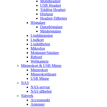
Mobilheadset
USB Headset
Trådlöst Headset
Hörlurar
Headset-Tillbehör
Högtalare
Datorhögtalare
Minihögtalare
Ljuddämpning
Ljudkort
Ljudtillbehör
Mikrofon
Mottagare/Sändare
Ritbord
Webkamera
Minneskort & USB Minne
Minneskort
Minneskortläsare
USB Minne
NAS
NAS-servrar
NAS tillbehör
Nätverk
Accesspunkt
Antenner