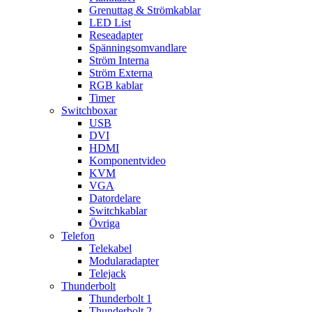
Grenuttag & Strömkablar
LED List
Reseadapter
Spänningsomvandlare
Ström Interna
Ström Externa
RGB kablar
Timer
Switchboxar
USB
DVI
HDMI
Komponentvideo
KVM
VGA
Datordelare
Switchkablar
Övriga
Telefon
Telekabel
Modularadapter
Telejack
Thunderbolt
Thunderbolt 1
Thunderbolt 2