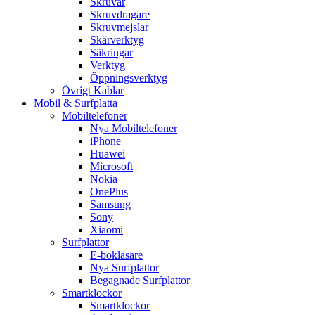
Skruvar
Skruvdragare
Skruvmejslar
Skärverktyg
Säkringar
Verktyg
Öppningsverktyg
Övrigt Kablar
Mobil & Surfplatta
Mobiltelefoner
Nya Mobiltelefoner
iPhone
Huawei
Microsoft
Nokia
OnePlus
Samsung
Sony
Xiaomi
Surfplattor
E-bokläsare
Nya Surfplattor
Begagnade Surfplattor
Smartklockor
Smartklockor