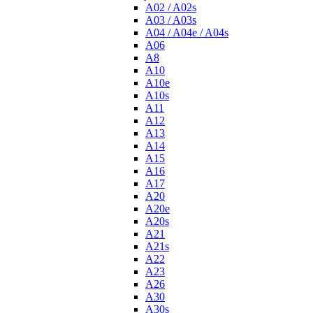
A02 / A02s
A03 / A03s
A04 / A04e / A04s
A06
A8
A10
A10e
A10s
A11
A12
A13
A14
A15
A16
A17
A20
A20e
A20s
A21
A21s
A22
A23
A26
A30
A30s