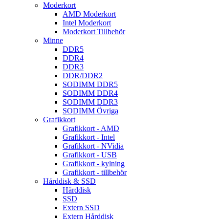
Moderkort
AMD Moderkort
Intel Moderkort
Moderkort Tillbehör
Minne
DDR5
DDR4
DDR3
DDR/DDR2
SODIMM DDR5
SODIMM DDR4
SODIMM DDR3
SODIMM Övriga
Grafikkort
Grafikkort - AMD
Grafikkort - Intel
Grafikkort - NVidia
Grafikkort - USB
Grafikkort - kylning
Grafikkort - tillbehör
Hårddisk & SSD
Hårddisk
SSD
Extern SSD
Extern Hårddisk