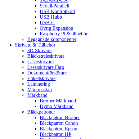
SATA/eSATA
Seriell/Parallell
USB Kontrollkort
USB Hubb
USB-C
Övrig Expansion
Raspberry Pi & tillbehör
Begagnade komponenter
Skrivare & Tillbehör
3D-Skrivare
Bläckstråleskrivare
Laserskrivare
Laserskrivare Färg
Dokumentförstörare
Etikettskrivare
Laminering
Märkmaskin
Märkband
Brother Märkband
Dymo Märkband
Bläckpatroner
Bläckpatron Brother
Bläckpatron Canon
Bläckpatron Epson
Bläckpatron HP