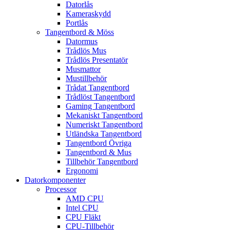
Datorlås
Kameraskydd
Portlås
Tangentbord & Möss
Datormus
Trådlös Mus
Trådlös Presentatör
Musmattor
Mustillbehör
Trådat Tangentbord
Trådlöst Tangentbord
Gaming Tangentbord
Mekaniskt Tangentbord
Numeriskt Tangentbord
Utländska Tangentbord
Tangentbord Övriga
Tangentbord & Mus
Tillbehör Tangentbord
Ergonomi
Datorkomponenter
Processor
AMD CPU
Intel CPU
CPU Fläkt
CPU-Tillbehör