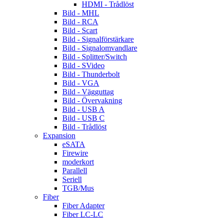
HDMI - Trådlöst
Bild - MHL
Bild - RCA
Bild - Scart
Bild - Signalförstärkare
Bild - Signalomvandlare
Bild - Splitter/Switch
Bild - SVideo
Bild - Thunderbolt
Bild - VGA
Bild - Vägguttag
Bild - Övervakning
Bild - USB A
Bild - USB C
Bild - Trådlöst
Expansion
eSATA
Firewire
moderkort
Parallell
Seriell
TGB/Mus
Fiber
Fiber Adapter
Fiber LC-LC