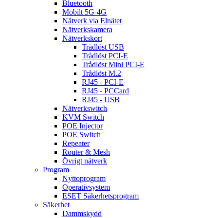
Bluetooth
Mobilt 5G-4G
Nätverk via Elnätet
Nätverkskamera
Nätverkskort
Trådlöst USB
Trådlöst PCI-E
Trådlöst Mini PCI-E
Trådlöst M.2
RJ45 - PCI-E
RJ45 - PCCard
RJ45 - USB
Nätverkswitch
KVM Switch
POE Injector
POE Switch
Repeater
Router & Mesh
Övrigt nätverk
Program
Nyttoprogram
Operativsystem
ESET Säkerhetsprogram
Säkerhet
Dammskydd