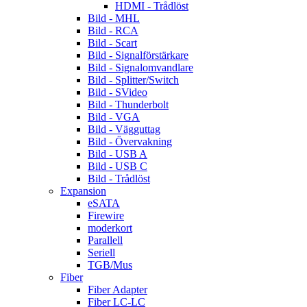
HDMI - Trådlöst
Bild - MHL
Bild - RCA
Bild - Scart
Bild - Signalförstärkare
Bild - Signalomvandlare
Bild - Splitter/Switch
Bild - SVideo
Bild - Thunderbolt
Bild - VGA
Bild - Vägguttag
Bild - Övervakning
Bild - USB A
Bild - USB C
Bild - Trådlöst
Expansion
eSATA
Firewire
moderkort
Parallell
Seriell
TGB/Mus
Fiber
Fiber Adapter
Fiber LC-LC