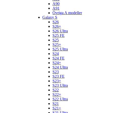
A90
A91
Övriga A modeller
Galaxy S
S26
S26+
S26 Ultra
S25 FE
S25
S25+
S25 Ultra
S24
S24 FE
S24+
S24 Ultra
S23
S23 FE
S23+
S23 Ultra
S22
S22+
S22 Ultra
S21
S21+
S21 Ultra