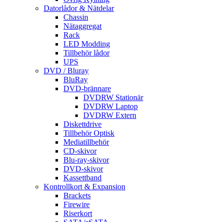
Datorlådor & Nätdelar
Chassin
Nätaggregat
Rack
LED Modding
Tillbehör lådor
UPS
DVD / Bluray
BluRay
DVD-brännare
DVDRW Stationär
DVDRW Laptop
DVDRW Extern
Diskettdrive
Tillbehör Optisk
Mediatillbehör
CD-skivor
Blu-ray-skivor
DVD-skivor
Kassettband
Kontrollkort & Expansion
Brackets
Firewire
Riserkort