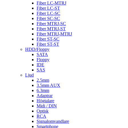
Fiber LC-MTRJ
Fiber LC-ST
Fiber LC-SC
Fiber SC-SC
Fiber MTRJ-SC
Fiber MTRJ-ST
Fiber MTRJ-MTRJ
Fiber ST-SC
Fiber ST-ST
HDD/Floppy
SATA
Floppy
IDE
SAS
Ljud
2.5mm
3.5mm AUX
6.3mm
Adaptrar
Högtalare
Midi / DIN
Optisk
RCA
Signalomvandlare
Smartphone