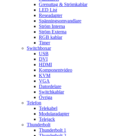
Grenuttag & Strömkablar
LED List
Reseadapter
Spänningsomvandlare
Ström Interna
Ström Externa
RGB kablar
Timer
Switchboxar
USB
DVI
HDMI
Komponentvideo
KVM
VGA
Datordelare
Switchkablar
Övriga
Telefon
Telekabel
Modularadapter
Telejack
Thunderbolt
Thunderbolt 1
Thunderbolt 2