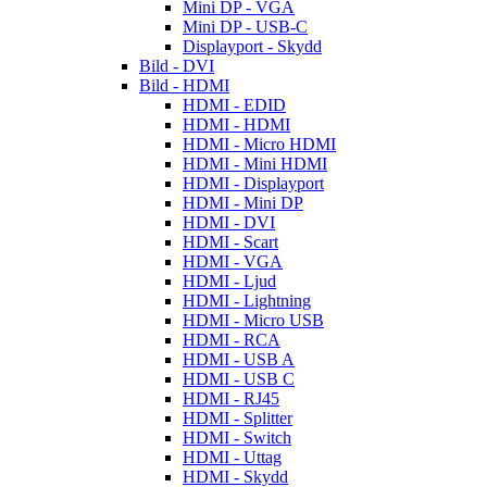
Mini DP - VGA
Mini DP - USB-C
Displayport - Skydd
Bild - DVI
Bild - HDMI
HDMI - EDID
HDMI - HDMI
HDMI - Micro HDMI
HDMI - Mini HDMI
HDMI - Displayport
HDMI - Mini DP
HDMI - DVI
HDMI - Scart
HDMI - VGA
HDMI - Ljud
HDMI - Lightning
HDMI - Micro USB
HDMI - RCA
HDMI - USB A
HDMI - USB C
HDMI - RJ45
HDMI - Splitter
HDMI - Switch
HDMI - Uttag
HDMI - Skydd