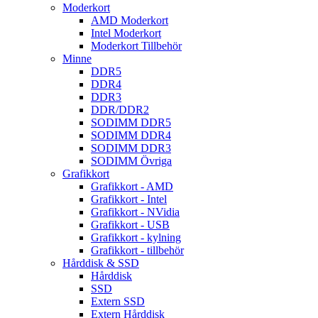
Moderkort
AMD Moderkort
Intel Moderkort
Moderkort Tillbehör
Minne
DDR5
DDR4
DDR3
DDR/DDR2
SODIMM DDR5
SODIMM DDR4
SODIMM DDR3
SODIMM Övriga
Grafikkort
Grafikkort - AMD
Grafikkort - Intel
Grafikkort - NVidia
Grafikkort - USB
Grafikkort - kylning
Grafikkort - tillbehör
Hårddisk & SSD
Hårddisk
SSD
Extern SSD
Extern Hårddisk