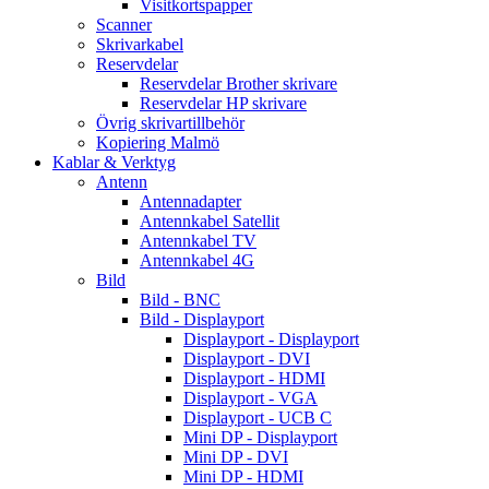
Visitkortspapper
Scanner
Skrivarkabel
Reservdelar
Reservdelar Brother skrivare
Reservdelar HP skrivare
Övrig skrivartillbehör
Kopiering Malmö
Kablar & Verktyg
Antenn
Antennadapter
Antennkabel Satellit
Antennkabel TV
Antennkabel 4G
Bild
Bild - BNC
Bild - Displayport
Displayport - Displayport
Displayport - DVI
Displayport - HDMI
Displayport - VGA
Displayport - UCB C
Mini DP - Displayport
Mini DP - DVI
Mini DP - HDMI