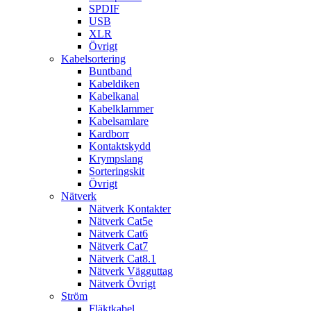
SPDIF
USB
XLR
Övrigt
Kabelsortering
Buntband
Kabeldiken
Kabelkanal
Kabelklammer
Kabelsamlare
Kardborr
Kontaktskydd
Krympslang
Sorteringskit
Övrigt
Nätverk
Nätverk Kontakter
Nätverk Cat5e
Nätverk Cat6
Nätverk Cat7
Nätverk Cat8.1
Nätverk Vägguttag
Nätverk Övrigt
Ström
Fläktkabel