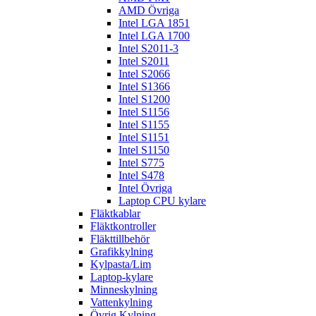
AMD Övriga
Intel LGA 1851
Intel LGA 1700
Intel S2011-3
Intel S2011
Intel S2066
Intel S1366
Intel S1200
Intel S1156
Intel S1155
Intel S1151
Intel S1150
Intel S775
Intel S478
Intel Övriga
Laptop CPU kylare
Fläktkablar
Fläktkontroller
Fläkttillbehör
Grafikkylning
Kylpasta/Lim
Laptop-kylare
Minneskylning
Vattenkylning
Övrig Kylning