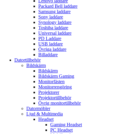
Lenovo laddare
Packard Bell laddare
Samsung laddare
Sony laddare
Synology laddare
Toshiba laddare
Universal laddare
PD Laddare
USB laddare
Övriga laddare
Billaddare
Datortillbehör
Bildskärm
Bildskärm
Bildskärm Gaming
Monitorfästen
Monitorrengöring
Projektorer
Projektortillbehör
Övrig monitortillbehör
Datormöbler
Ljud & Multimedia
Headset
Gaming Headset
PC Headset