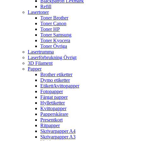
Bläckpatron Lexmark
Refill
Lasertoner
Toner Brother
Toner Canon
Toner HP
Toner Samsung
Toner Kyocera
Toner Övriga
Lasertrumma
Laserförbrukning Övrigt
3D Filament
Papper
Brother etiketter
Dymo etiketter
Etikett/kvittopapper
Fotopapper
Färgat papper
Hylletiketter
Kvittopapper
Papperskärare
Presentkort
Ritpapper
Skrivarpapper A4
Skrivarpapper A3