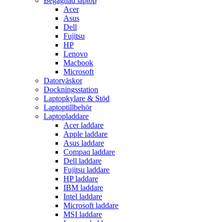
Begagnad laptop
Acer
Asus
Dell
Fujitsu
HP
Lenovo
Macbook
Microsoft
Datorväskor
Dockningsstation
Laptopkylare & Stöd
Laptoptillbehör
Laptopladdare
Acer laddare
Apple laddare
Asus laddare
Compaq laddare
Dell laddare
Fujitsu laddare
HP laddare
IBM laddare
Intel laddare
Microsoft laddare
MSI laddare