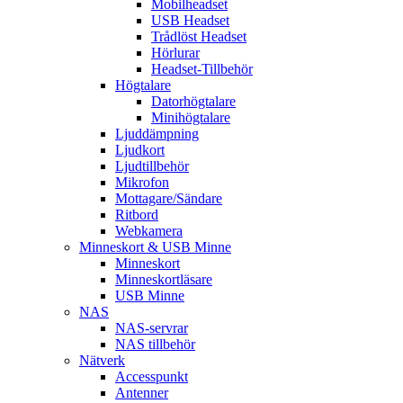
Mobilheadset
USB Headset
Trådlöst Headset
Hörlurar
Headset-Tillbehör
Högtalare
Datorhögtalare
Minihögtalare
Ljuddämpning
Ljudkort
Ljudtillbehör
Mikrofon
Mottagare/Sändare
Ritbord
Webkamera
Minneskort & USB Minne
Minneskort
Minneskortläsare
USB Minne
NAS
NAS-servrar
NAS tillbehör
Nätverk
Accesspunkt
Antenner