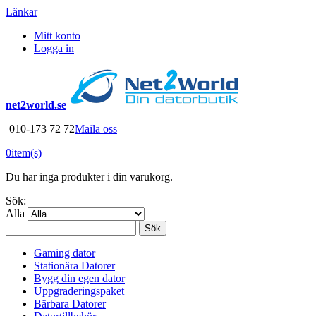
Länkar
Mitt konto
Logga in
net2world.se
010-173 72 72
Maila oss
0
item(s)
Du har inga produkter i din varukorg.
Sök:
Alla
Sök
Gaming dator
Stationära Datorer
Bygg din egen dator
Uppgraderingspaket
Bärbara Datorer