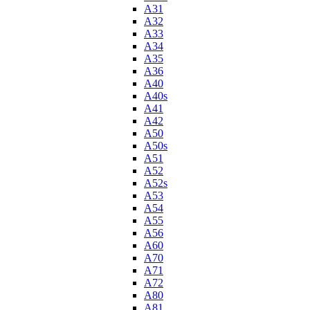
A31
A32
A33
A34
A35
A36
A40
A40s
A41
A42
A50
A50s
A51
A52
A52s
A53
A54
A55
A56
A60
A70
A71
A72
A80
A81