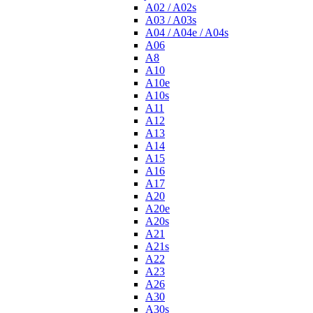
A02 / A02s
A03 / A03s
A04 / A04e / A04s
A06
A8
A10
A10e
A10s
A11
A12
A13
A14
A15
A16
A17
A20
A20e
A20s
A21
A21s
A22
A23
A26
A30
A30s