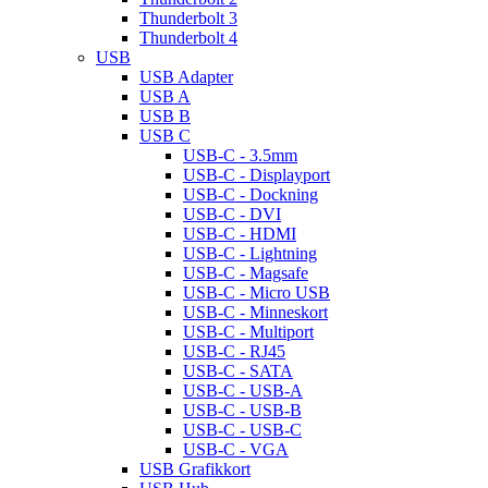
Thunderbolt 3
Thunderbolt 4
USB
USB Adapter
USB A
USB B
USB C
USB-C - 3.5mm
USB-C - Displayport
USB-C - Dockning
USB-C - DVI
USB-C - HDMI
USB-C - Lightning
USB-C - Magsafe
USB-C - Micro USB
USB-C - Minneskort
USB-C - Multiport
USB-C - RJ45
USB-C - SATA
USB-C - USB-A
USB-C - USB-B
USB-C - USB-C
USB-C - VGA
USB Grafikkort