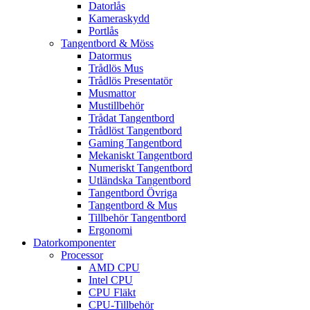
Datorlås
Kameraskydd
Portlås
Tangentbord & Möss
Datormus
Trådlös Mus
Trådlös Presentatör
Musmattor
Mustillbehör
Trådat Tangentbord
Trådlöst Tangentbord
Gaming Tangentbord
Mekaniskt Tangentbord
Numeriskt Tangentbord
Utländska Tangentbord
Tangentbord Övriga
Tangentbord & Mus
Tillbehör Tangentbord
Ergonomi
Datorkomponenter
Processor
AMD CPU
Intel CPU
CPU Fläkt
CPU-Tillbehör