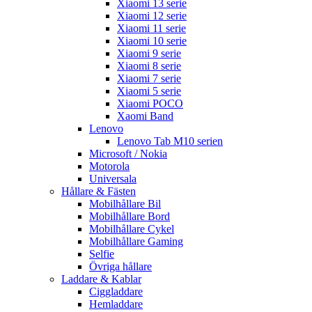
Xiaomi 13 serie
Xiaomi 12 serie
Xiaomi 11 serie
Xiaomi 10 serie
Xiaomi 9 serie
Xiaomi 8 serie
Xiaomi 7 serie
Xiaomi 5 serie
Xiaomi POCO
Xaomi Band
Lenovo
Lenovo Tab M10 serien
Microsoft / Nokia
Motorola
Universala
Hållare & Fästen
Mobilhållare Bil
Mobilhållare Bord
Mobilhållare Cykel
Mobilhållare Gaming
Selfie
Övriga hållare
Laddare & Kablar
Ciggladdare
Hemladdare