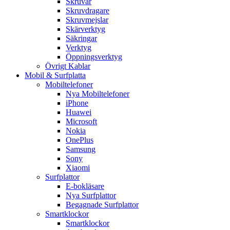
Skruvar
Skruvdragare
Skruvmejslar
Skärverktyg
Säkringar
Verktyg
Öppningsverktyg
Övrigt Kablar
Mobil & Surfplatta
Mobiltelefoner
Nya Mobiltelefoner
iPhone
Huawei
Microsoft
Nokia
OnePlus
Samsung
Sony
Xiaomi
Surfplattor
E-bokläsare
Nya Surfplattor
Begagnade Surfplattor
Smartklockor
Smartklockor