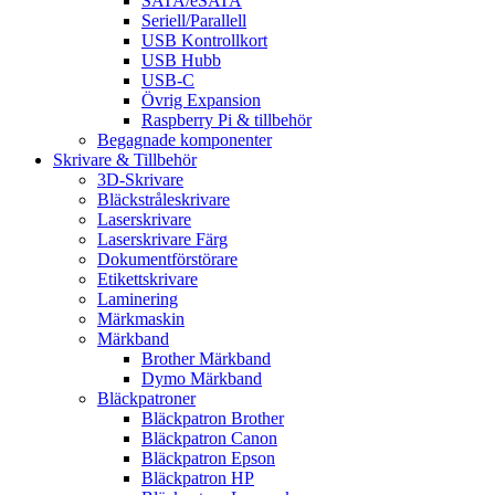
SATA/eSATA
Seriell/Parallell
USB Kontrollkort
USB Hubb
USB-C
Övrig Expansion
Raspberry Pi & tillbehör
Begagnade komponenter
Skrivare & Tillbehör
3D-Skrivare
Bläckstråleskrivare
Laserskrivare
Laserskrivare Färg
Dokumentförstörare
Etikettskrivare
Laminering
Märkmaskin
Märkband
Brother Märkband
Dymo Märkband
Bläckpatroner
Bläckpatron Brother
Bläckpatron Canon
Bläckpatron Epson
Bläckpatron HP