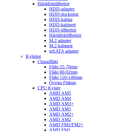
Hårddisktillbehör
HDD-adapter
HDD-dockning
HDD-kablar
HDD-kabinett
HDD-tillbehör
Hårddisktillbehör
M.2 adapter
M.2 kabinett
mSATA adapter
Kylning
Chassifläkt
Fläkt 25-70mm
Fläkt 80-92mm
Fläkt 120-140mm
Övriga Fläktar
CPU Kylare
AMD AM5
AMD AM4
AMD AM3+
AMD AM3
AMD AM2+
AMD AM2
AMD FM2/FM2+
AMD FM1