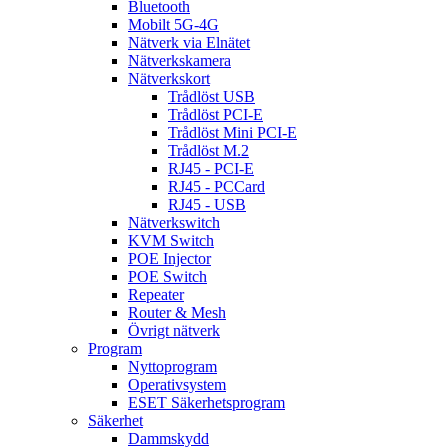
Bluetooth
Mobilt 5G-4G
Nätverk via Elnätet
Nätverkskamera
Nätverkskort
Trådlöst USB
Trådlöst PCI-E
Trådlöst Mini PCI-E
Trådlöst M.2
RJ45 - PCI-E
RJ45 - PCCard
RJ45 - USB
Nätverkswitch
KVM Switch
POE Injector
POE Switch
Repeater
Router & Mesh
Övrigt nätverk
Program
Nyttoprogram
Operativsystem
ESET Säkerhetsprogram
Säkerhet
Dammskydd