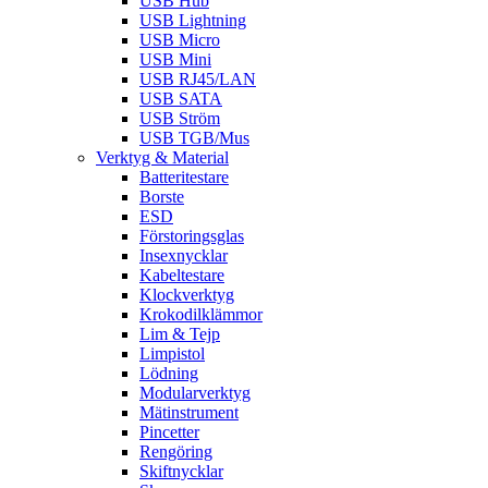
USB Hub
USB Lightning
USB Micro
USB Mini
USB RJ45/LAN
USB SATA
USB Ström
USB TGB/Mus
Verktyg & Material
Batteritestare
Borste
ESD
Förstoringsglas
Insexnycklar
Kabeltestare
Klockverktyg
Krokodilklämmor
Lim & Tejp
Limpistol
Lödning
Modularverktyg
Mätinstrument
Pincetter
Rengöring
Skiftnycklar