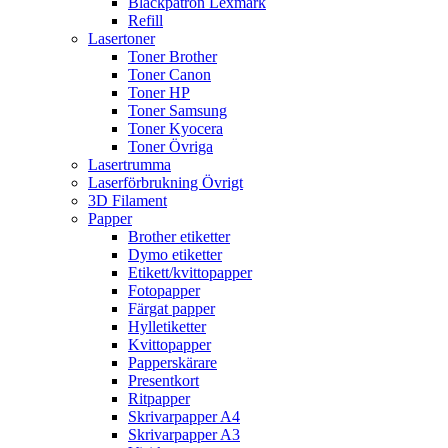
Bläckpatron Lexmark
Refill
Lasertoner
Toner Brother
Toner Canon
Toner HP
Toner Samsung
Toner Kyocera
Toner Övriga
Lasertrumma
Laserförbrukning Övrigt
3D Filament
Papper
Brother etiketter
Dymo etiketter
Etikett/kvittopapper
Fotopapper
Färgat papper
Hylletiketter
Kvittopapper
Papperskärare
Presentkort
Ritpapper
Skrivarpapper A4
Skrivarpapper A3