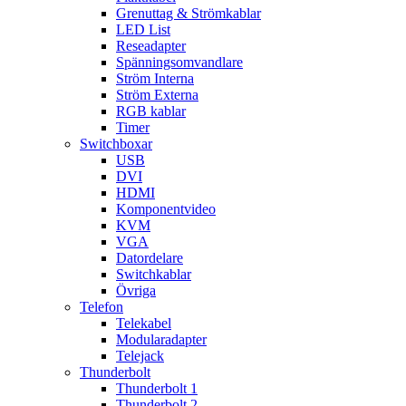
Grenuttag & Strömkablar
LED List
Reseadapter
Spänningsomvandlare
Ström Interna
Ström Externa
RGB kablar
Timer
Switchboxar
USB
DVI
HDMI
Komponentvideo
KVM
VGA
Datordelare
Switchkablar
Övriga
Telefon
Telekabel
Modularadapter
Telejack
Thunderbolt
Thunderbolt 1
Thunderbolt 2