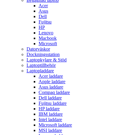
Begagnad laptop
Acer
Asus
Dell
Fujitsu
HP
Lenovo
Macbook
Microsoft
Datorväskor
Dockningsstation
Laptopkylare & Stöd
Laptoptillbehör
Laptopladdare
Acer laddare
Apple laddare
Asus laddare
Compaq laddare
Dell laddare
Fujitsu laddare
HP laddare
IBM laddare
Intel laddare
Microsoft laddare
MSI laddare