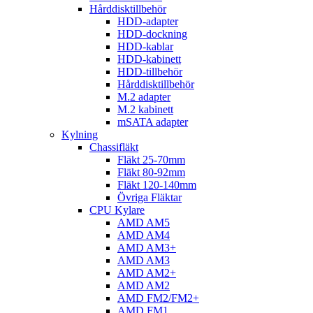
Hårddisktillbehör
HDD-adapter
HDD-dockning
HDD-kablar
HDD-kabinett
HDD-tillbehör
Hårddisktillbehör
M.2 adapter
M.2 kabinett
mSATA adapter
Kylning
Chassifläkt
Fläkt 25-70mm
Fläkt 80-92mm
Fläkt 120-140mm
Övriga Fläktar
CPU Kylare
AMD AM5
AMD AM4
AMD AM3+
AMD AM3
AMD AM2+
AMD AM2
AMD FM2/FM2+
AMD FM1