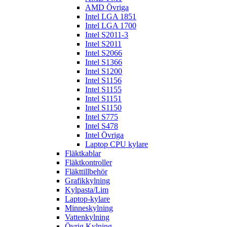
AMD Övriga
Intel LGA 1851
Intel LGA 1700
Intel S2011-3
Intel S2011
Intel S2066
Intel S1366
Intel S1200
Intel S1156
Intel S1155
Intel S1151
Intel S1150
Intel S775
Intel S478
Intel Övriga
Laptop CPU kylare
Fläktkablar
Fläktkontroller
Fläkttillbehör
Grafikkylning
Kylpasta/Lim
Laptop-kylare
Minneskylning
Vattenkylning
Övrig Kylning