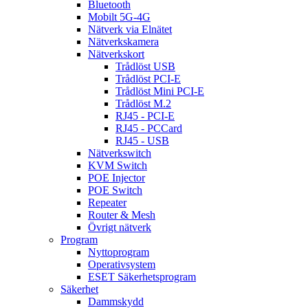
Bluetooth
Mobilt 5G-4G
Nätverk via Elnätet
Nätverkskamera
Nätverkskort
Trådlöst USB
Trådlöst PCI-E
Trådlöst Mini PCI-E
Trådlöst M.2
RJ45 - PCI-E
RJ45 - PCCard
RJ45 - USB
Nätverkswitch
KVM Switch
POE Injector
POE Switch
Repeater
Router & Mesh
Övrigt nätverk
Program
Nyttoprogram
Operativsystem
ESET Säkerhetsprogram
Säkerhet
Dammskydd