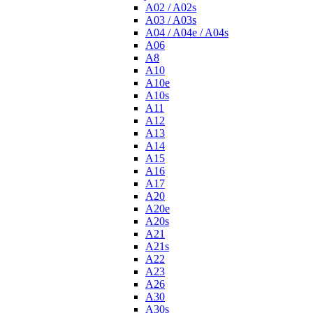
A02 / A02s
A03 / A03s
A04 / A04e / A04s
A06
A8
A10
A10e
A10s
A11
A12
A13
A14
A15
A16
A17
A20
A20e
A20s
A21
A21s
A22
A23
A26
A30
A30s