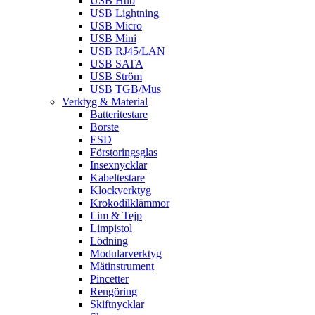
USB Hub
USB Lightning
USB Micro
USB Mini
USB RJ45/LAN
USB SATA
USB Ström
USB TGB/Mus
Verktyg & Material
Batteritestare
Borste
ESD
Förstoringsglas
Insexnycklar
Kabeltestare
Klockverktyg
Krokodilklämmor
Lim & Tejp
Limpistol
Lödning
Modularverktyg
Mätinstrument
Pincetter
Rengöring
Skiftnycklar