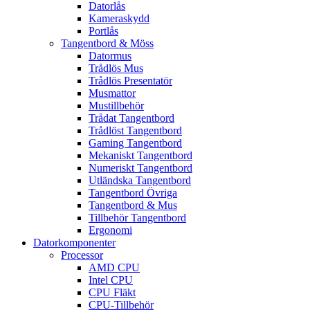
Datorlås
Kameraskydd
Portlås
Tangentbord & Möss
Datormus
Trådlös Mus
Trådlös Presentatör
Musmattor
Mustillbehör
Trådat Tangentbord
Trådlöst Tangentbord
Gaming Tangentbord
Mekaniskt Tangentbord
Numeriskt Tangentbord
Utländska Tangentbord
Tangentbord Övriga
Tangentbord & Mus
Tillbehör Tangentbord
Ergonomi
Datorkomponenter
Processor
AMD CPU
Intel CPU
CPU Fläkt
CPU-Tillbehör