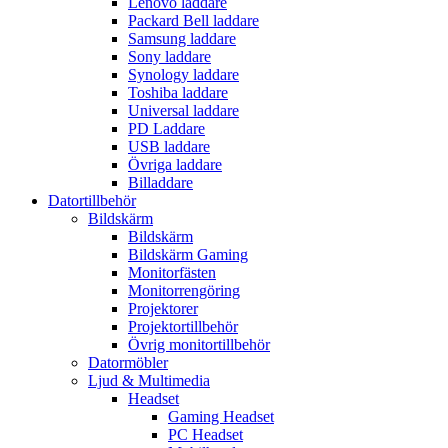
Lenovo laddare
Packard Bell laddare
Samsung laddare
Sony laddare
Synology laddare
Toshiba laddare
Universal laddare
PD Laddare
USB laddare
Övriga laddare
Billaddare
Datortillbehör
Bildskärm
Bildskärm
Bildskärm Gaming
Monitorfästen
Monitorrengöring
Projektorer
Projektortillbehör
Övrig monitortillbehör
Datormöbler
Ljud & Multimedia
Headset
Gaming Headset
PC Headset