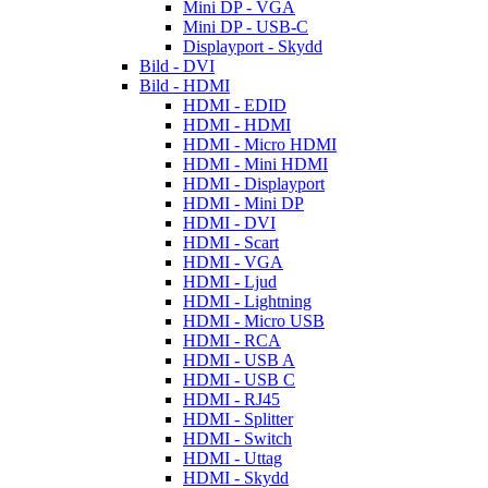
Mini DP - VGA
Mini DP - USB-C
Displayport - Skydd
Bild - DVI
Bild - HDMI
HDMI - EDID
HDMI - HDMI
HDMI - Micro HDMI
HDMI - Mini HDMI
HDMI - Displayport
HDMI - Mini DP
HDMI - DVI
HDMI - Scart
HDMI - VGA
HDMI - Ljud
HDMI - Lightning
HDMI - Micro USB
HDMI - RCA
HDMI - USB A
HDMI - USB C
HDMI - RJ45
HDMI - Splitter
HDMI - Switch
HDMI - Uttag
HDMI - Skydd