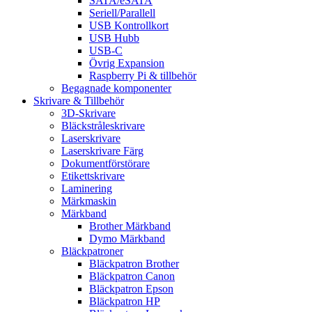
SATA/eSATA
Seriell/Parallell
USB Kontrollkort
USB Hubb
USB-C
Övrig Expansion
Raspberry Pi & tillbehör
Begagnade komponenter
Skrivare & Tillbehör
3D-Skrivare
Bläckstråleskrivare
Laserskrivare
Laserskrivare Färg
Dokumentförstörare
Etikettskrivare
Laminering
Märkmaskin
Märkband
Brother Märkband
Dymo Märkband
Bläckpatroner
Bläckpatron Brother
Bläckpatron Canon
Bläckpatron Epson
Bläckpatron HP