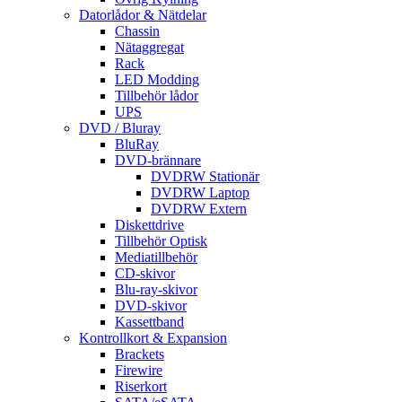
Datorlådor & Nätdelar
Chassin
Nätaggregat
Rack
LED Modding
Tillbehör lådor
UPS
DVD / Bluray
BluRay
DVD-brännare
DVDRW Stationär
DVDRW Laptop
DVDRW Extern
Diskettdrive
Tillbehör Optisk
Mediatillbehör
CD-skivor
Blu-ray-skivor
DVD-skivor
Kassettband
Kontrollkort & Expansion
Brackets
Firewire
Riserkort