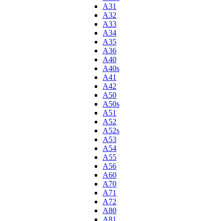
A31
A32
A33
A34
A35
A36
A40
A40s
A41
A42
A50
A50s
A51
A52
A52s
A53
A54
A55
A56
A60
A70
A71
A72
A80
A81