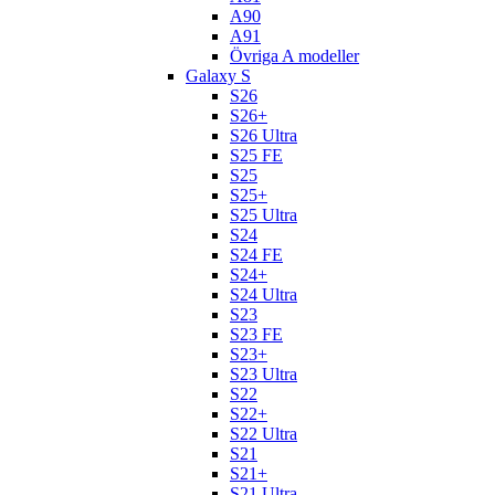
A90
A91
Övriga A modeller
Galaxy S
S26
S26+
S26 Ultra
S25 FE
S25
S25+
S25 Ultra
S24
S24 FE
S24+
S24 Ultra
S23
S23 FE
S23+
S23 Ultra
S22
S22+
S22 Ultra
S21
S21+
S21 Ultra