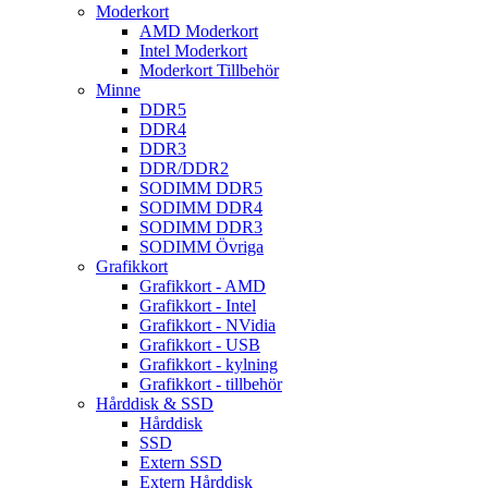
Moderkort
AMD Moderkort
Intel Moderkort
Moderkort Tillbehör
Minne
DDR5
DDR4
DDR3
DDR/DDR2
SODIMM DDR5
SODIMM DDR4
SODIMM DDR3
SODIMM Övriga
Grafikkort
Grafikkort - AMD
Grafikkort - Intel
Grafikkort - NVidia
Grafikkort - USB
Grafikkort - kylning
Grafikkort - tillbehör
Hårddisk & SSD
Hårddisk
SSD
Extern SSD
Extern Hårddisk