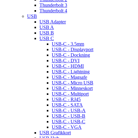
Thunderbolt 3
Thunderbolt 4
USB
USB Adapter
USB A
USB B
USB C
USB-C - 3.5mm
USB-C - Displayport
USB-C - Dockning
USB-C - DVI
USB-C - HDMI
USB-C - Lightning
USB-C - Magsafe
USB-C - Micro USB
USB-C - Minneskort
USB-C - Multiport
USB-C - RJ45
USB-C - SATA
USB-C - USB-A
USB-C - USB-B
USB-C - USB-C
USB-C - VGA
USB Grafikkort