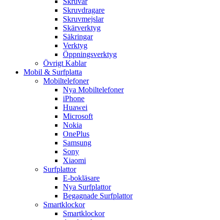
Skruvar
Skruvdragare
Skruvmejslar
Skärverktyg
Säkringar
Verktyg
Öppningsverktyg
Övrigt Kablar
Mobil & Surfplatta
Mobiltelefoner
Nya Mobiltelefoner
iPhone
Huawei
Microsoft
Nokia
OnePlus
Samsung
Sony
Xiaomi
Surfplattor
E-bokläsare
Nya Surfplattor
Begagnade Surfplattor
Smartklockor
Smartklockor