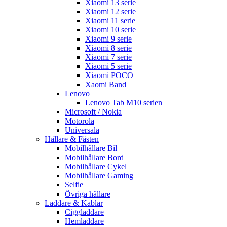
Xiaomi 13 serie
Xiaomi 12 serie
Xiaomi 11 serie
Xiaomi 10 serie
Xiaomi 9 serie
Xiaomi 8 serie
Xiaomi 7 serie
Xiaomi 5 serie
Xiaomi POCO
Xaomi Band
Lenovo
Lenovo Tab M10 serien
Microsoft / Nokia
Motorola
Universala
Hållare & Fästen
Mobilhållare Bil
Mobilhållare Bord
Mobilhållare Cykel
Mobilhållare Gaming
Selfie
Övriga hållare
Laddare & Kablar
Ciggladdare
Hemladdare