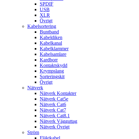
SPDIF
USB
XLR
Övrigt
Kabelsortering
Buntband
Kabeldiken
Kabelkanal
Kabelklammer
Kabelsamlare
Kardborr
Kontaktskydd
Krympslang
Sorteringskit
Övrigt
Nätverk
Nätverk Kontakter
Nätverk Cat5e
Nätverk Cat6
Nätverk Cat7
Nätverk Cat8.1
Nätverk Vägguttag
Nätverk Övrigt
Ström
Fläktkabel