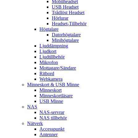
Mobilheadset
USB Headset
Trådlöst Headset
Hörlurar
Headset-Tillbehör
Högtalare
Datorhögtalare
Minihögtalare
Ljuddämpning
Ljudkort
Ljudtillbehör
Mikrofon
Mottagare/Sändare
Ritbord
Webkamera
Minneskort & USB Minne
Minneskort
Minneskortläsare
USB Minne
NAS
NAS-servrar
NAS tillbehör
Nätverk
Accesspunkt
Antenner