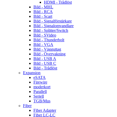
HDMI - Trådlöst
Bild - MHL
Bild - RCA
Bild - Scart
Bild - Signalförstärkare
Bild - Signalomvandlare
Bild - Splitter/Switch
Bild - SVideo
Bild - Thunderbolt
Bild - VGA
Bild - Vägguttag
Bild - Övervakning
Bild - USB A
Bild - USB C
Bild - Trådlöst
Expansion
eSATA
Firewire
moderkort
Parallell
Seriell
TGB/Mus
Fiber
Fiber Adapter
Fiber LC-LC