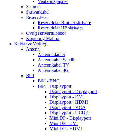
Visitkortspapper
Scanner
Skrivarkabel
Reservdelar
Reservdelar Brother skrivare
Reservdelar HP skrivare
Övrig skrivartillbehör
Kopiering Malmö
Kablar & Verktyg
Antenn
Antennadapter
Antennkabel Satellit
Antennkabel TV
Antennkabel 4G
Bild
Bild - BNC
Bild - Displayport
Displayport - Displayport
Displayport - DVI
Displayport - HDMI
Displayport - VGA
Displayport - UCB C
Mini DP - Displayport
Mini DP - DVI
Mini DP - HDMI