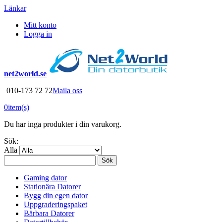
Länkar
Mitt konto
Logga in
net2world.se
010-173 72 72
Maila oss
0
item(s)
Du har inga produkter i din varukorg.
Sök:
Alla
Sök
Gaming dator
Stationära Datorer
Bygg din egen dator
Uppgraderingspaket
Bärbara Datorer