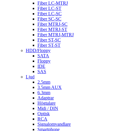
Fiber LC-MTRJ
Fiber LC-ST
Fiber LC-SC
Fiber SC-SC
Fiber MTRJ-SC
Fiber MTRJ-ST
Fiber MTRJ-MTRJ
Fiber ST-SC
Fiber ST-ST
HDD/Floppy
SATA
Floppy
IDE
SAS
Ljud
2.5mm
3.5mm AUX
6.3mm
Adaptrar
Högtalare
Midi / DIN
Optisk
RCA
Signalomvandlare
Smartphone