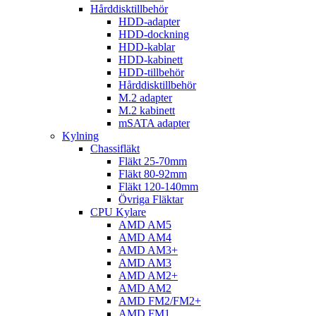
Hårddisktillbehör
HDD-adapter
HDD-dockning
HDD-kablar
HDD-kabinett
HDD-tillbehör
Hårddisktillbehör
M.2 adapter
M.2 kabinett
mSATA adapter
Kylning
Chassifläkt
Fläkt 25-70mm
Fläkt 80-92mm
Fläkt 120-140mm
Övriga Fläktar
CPU Kylare
AMD AM5
AMD AM4
AMD AM3+
AMD AM3
AMD AM2+
AMD AM2
AMD FM2/FM2+
AMD FM1