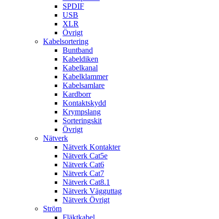
SPDIF
USB
XLR
Övrigt
Kabelsortering
Buntband
Kabeldiken
Kabelkanal
Kabelklammer
Kabelsamlare
Kardborr
Kontaktskydd
Krympslang
Sorteringskit
Övrigt
Nätverk
Nätverk Kontakter
Nätverk Cat5e
Nätverk Cat6
Nätverk Cat7
Nätverk Cat8.1
Nätverk Vägguttag
Nätverk Övrigt
Ström
Fläktkabel