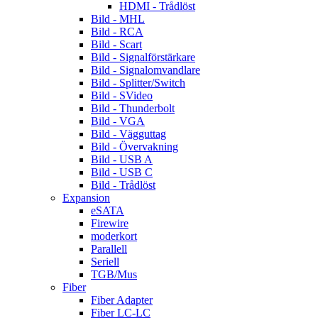
HDMI - Trådlöst
Bild - MHL
Bild - RCA
Bild - Scart
Bild - Signalförstärkare
Bild - Signalomvandlare
Bild - Splitter/Switch
Bild - SVideo
Bild - Thunderbolt
Bild - VGA
Bild - Vägguttag
Bild - Övervakning
Bild - USB A
Bild - USB C
Bild - Trådlöst
Expansion
eSATA
Firewire
moderkort
Parallell
Seriell
TGB/Mus
Fiber
Fiber Adapter
Fiber LC-LC