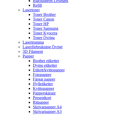
Bläckpatron Lexmark
Refill
Lasertoner
Toner Brother
Toner Canon
Toner HP
Toner Samsung
Toner Kyocera
Toner Övriga
Lasertrumma
Laserförbrukning Övrigt
3D Filament
Papper
Brother etiketter
Dymo etiketter
Etikett/kvittopapper
Fotopapper
Färgat papper
Hylletiketter
Kvittopapper
Papperskärare
Presentkort
Ritpapper
Skrivarpapper A4
Skrivarpapper A3