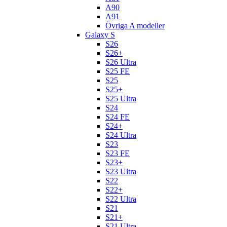
A90
A91
Övriga A modeller
Galaxy S
S26
S26+
S26 Ultra
S25 FE
S25
S25+
S25 Ultra
S24
S24 FE
S24+
S24 Ultra
S23
S23 FE
S23+
S23 Ultra
S22
S22+
S22 Ultra
S21
S21+
S21 Ultra