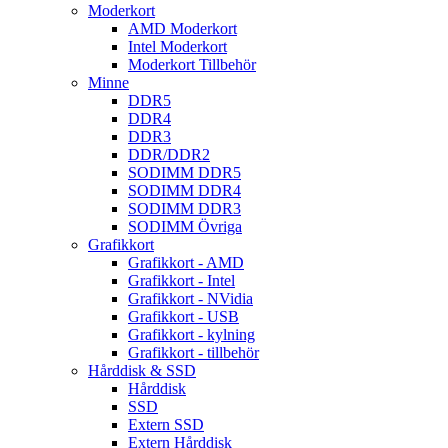
Moderkort
AMD Moderkort
Intel Moderkort
Moderkort Tillbehör
Minne
DDR5
DDR4
DDR3
DDR/DDR2
SODIMM DDR5
SODIMM DDR4
SODIMM DDR3
SODIMM Övriga
Grafikkort
Grafikkort - AMD
Grafikkort - Intel
Grafikkort - NVidia
Grafikkort - USB
Grafikkort - kylning
Grafikkort - tillbehör
Hårddisk & SSD
Hårddisk
SSD
Extern SSD
Extern Hårddisk