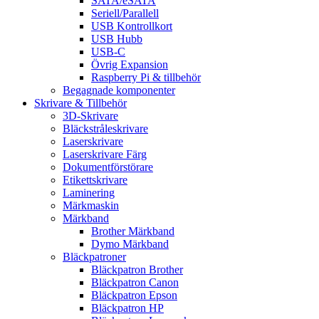
SATA/eSATA
Seriell/Parallell
USB Kontrollkort
USB Hubb
USB-C
Övrig Expansion
Raspberry Pi & tillbehör
Begagnade komponenter
Skrivare & Tillbehör
3D-Skrivare
Bläckstråleskrivare
Laserskrivare
Laserskrivare Färg
Dokumentförstörare
Etikettskrivare
Laminering
Märkmaskin
Märkband
Brother Märkband
Dymo Märkband
Bläckpatroner
Bläckpatron Brother
Bläckpatron Canon
Bläckpatron Epson
Bläckpatron HP