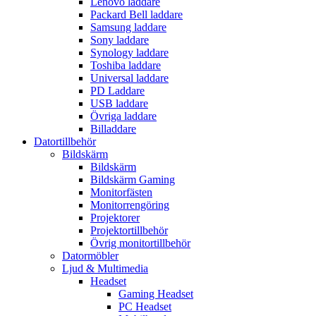
Lenovo laddare
Packard Bell laddare
Samsung laddare
Sony laddare
Synology laddare
Toshiba laddare
Universal laddare
PD Laddare
USB laddare
Övriga laddare
Billaddare
Datortillbehör
Bildskärm
Bildskärm
Bildskärm Gaming
Monitorfästen
Monitorrengöring
Projektorer
Projektortillbehör
Övrig monitortillbehör
Datormöbler
Ljud & Multimedia
Headset
Gaming Headset
PC Headset