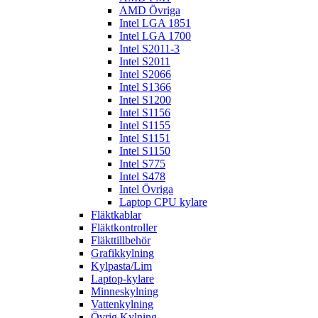
AMD Övriga
Intel LGA 1851
Intel LGA 1700
Intel S2011-3
Intel S2011
Intel S2066
Intel S1366
Intel S1200
Intel S1156
Intel S1155
Intel S1151
Intel S1150
Intel S775
Intel S478
Intel Övriga
Laptop CPU kylare
Fläktkablar
Fläktkontroller
Fläkttillbehör
Grafikkylning
Kylpasta/Lim
Laptop-kylare
Minneskylning
Vattenkylning
Övrig Kylning