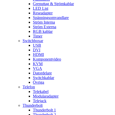
Grenuttag & Strömkablar
LED List
Reseadapter
Spänningsomvandlare
Ström Interna
Ström Externa
RGB kablar
Timer
Switchboxar
USB
DVI
HDMI
Komponentvideo
KVM
VGA
Datordelare
Switchkablar
Övriga
Telefon
Telekabel
Modularadapter
Telejack
Thunderbolt
Thunderbolt 1
Thunderbolt 2