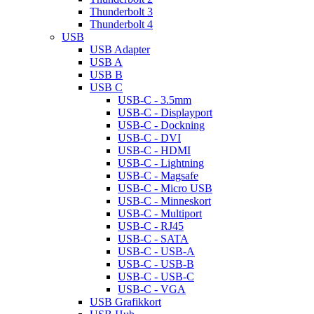
Thunderbolt 3
Thunderbolt 4
USB
USB Adapter
USB A
USB B
USB C
USB-C - 3.5mm
USB-C - Displayport
USB-C - Dockning
USB-C - DVI
USB-C - HDMI
USB-C - Lightning
USB-C - Magsafe
USB-C - Micro USB
USB-C - Minneskort
USB-C - Multiport
USB-C - RJ45
USB-C - SATA
USB-C - USB-A
USB-C - USB-B
USB-C - USB-C
USB-C - VGA
USB Grafikkort