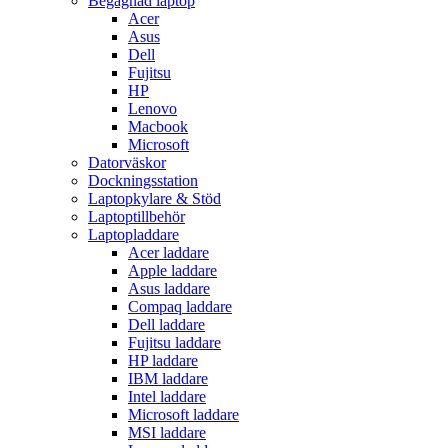
Begagnad laptop
Acer
Asus
Dell
Fujitsu
HP
Lenovo
Macbook
Microsoft
Datorväskor
Dockningsstation
Laptopkylare & Stöd
Laptoptillbehör
Laptopladdare
Acer laddare
Apple laddare
Asus laddare
Compaq laddare
Dell laddare
Fujitsu laddare
HP laddare
IBM laddare
Intel laddare
Microsoft laddare
MSI laddare