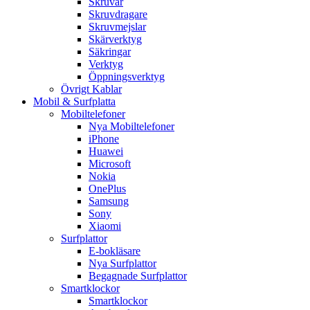
Skruvar
Skruvdragare
Skruvmejslar
Skärverktyg
Säkringar
Verktyg
Öppningsverktyg
Övrigt Kablar
Mobil & Surfplatta
Mobiltelefoner
Nya Mobiltelefoner
iPhone
Huawei
Microsoft
Nokia
OnePlus
Samsung
Sony
Xiaomi
Surfplattor
E-bokläsare
Nya Surfplattor
Begagnade Surfplattor
Smartklockor
Smartklockor