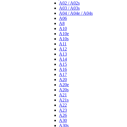
A02 / A02s
A03 / A03s
A04 / A04e / A04s
A06
A8
A10
A10e
A10s
A11
A12
A13
A14
A15
A16
A17
A20
A20e
A20s
A21
A21s
A22
A23
A26
A30
A30s