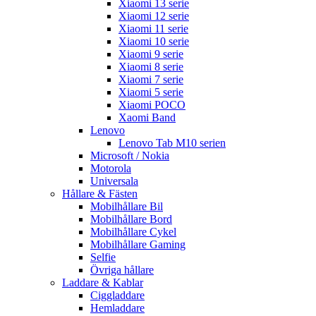
Xiaomi 13 serie
Xiaomi 12 serie
Xiaomi 11 serie
Xiaomi 10 serie
Xiaomi 9 serie
Xiaomi 8 serie
Xiaomi 7 serie
Xiaomi 5 serie
Xiaomi POCO
Xaomi Band
Lenovo
Lenovo Tab M10 serien
Microsoft / Nokia
Motorola
Universala
Hållare & Fästen
Mobilhållare Bil
Mobilhållare Bord
Mobilhållare Cykel
Mobilhållare Gaming
Selfie
Övriga hållare
Laddare & Kablar
Ciggladdare
Hemladdare