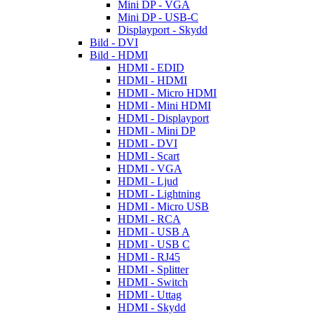
Mini DP - VGA
Mini DP - USB-C
Displayport - Skydd
Bild - DVI
Bild - HDMI
HDMI - EDID
HDMI - HDMI
HDMI - Micro HDMI
HDMI - Mini HDMI
HDMI - Displayport
HDMI - Mini DP
HDMI - DVI
HDMI - Scart
HDMI - VGA
HDMI - Ljud
HDMI - Lightning
HDMI - Micro USB
HDMI - RCA
HDMI - USB A
HDMI - USB C
HDMI - RJ45
HDMI - Splitter
HDMI - Switch
HDMI - Uttag
HDMI - Skydd