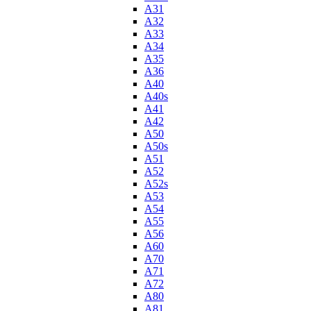
A31
A32
A33
A34
A35
A36
A40
A40s
A41
A42
A50
A50s
A51
A52
A52s
A53
A54
A55
A56
A60
A70
A71
A72
A80
A81