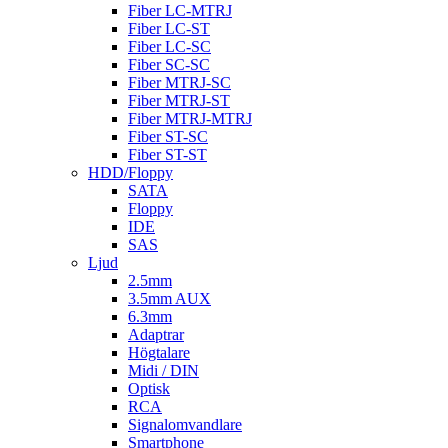
Fiber LC-MTRJ
Fiber LC-ST
Fiber LC-SC
Fiber SC-SC
Fiber MTRJ-SC
Fiber MTRJ-ST
Fiber MTRJ-MTRJ
Fiber ST-SC
Fiber ST-ST
HDD/Floppy
SATA
Floppy
IDE
SAS
Ljud
2.5mm
3.5mm AUX
6.3mm
Adaptrar
Högtalare
Midi / DIN
Optisk
RCA
Signalomvandlare
Smartphone