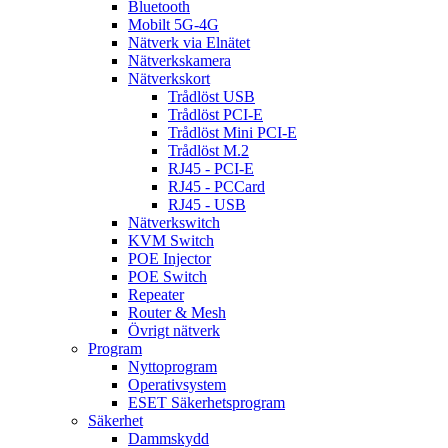
Bluetooth
Mobilt 5G-4G
Nätverk via Elnätet
Nätverkskamera
Nätverkskort
Trådlöst USB
Trådlöst PCI-E
Trådlöst Mini PCI-E
Trådlöst M.2
RJ45 - PCI-E
RJ45 - PCCard
RJ45 - USB
Nätverkswitch
KVM Switch
POE Injector
POE Switch
Repeater
Router & Mesh
Övrigt nätverk
Program
Nyttoprogram
Operativsystem
ESET Säkerhetsprogram
Säkerhet
Dammskydd