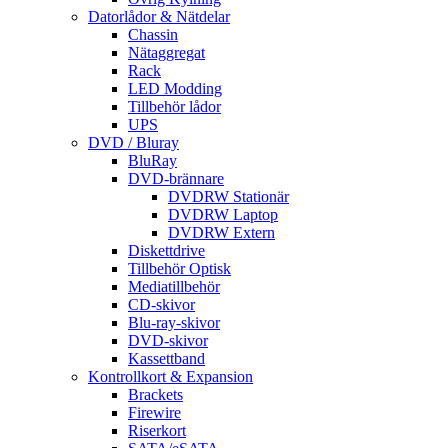
Datorlådor & Nätdelar
Chassin
Nätaggregat
Rack
LED Modding
Tillbehör lådor
UPS
DVD / Bluray
BluRay
DVD-brännare
DVDRW Stationär
DVDRW Laptop
DVDRW Extern
Diskettdrive
Tillbehör Optisk
Mediatillbehör
CD-skivor
Blu-ray-skivor
DVD-skivor
Kassettband
Kontrollkort & Expansion
Brackets
Firewire
Riserkort