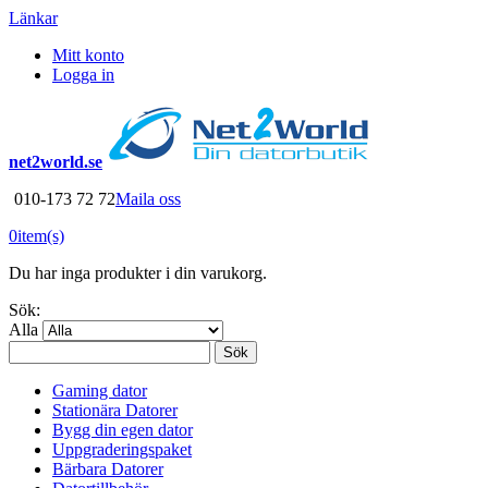
Länkar
Mitt konto
Logga in
net2world.se
010-173 72 72
Maila oss
0
item(s)
Du har inga produkter i din varukorg.
Sök:
Alla
Sök
Gaming dator
Stationära Datorer
Bygg din egen dator
Uppgraderingspaket
Bärbara Datorer