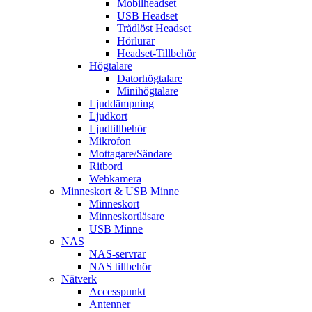
Mobilheadset
USB Headset
Trådlöst Headset
Hörlurar
Headset-Tillbehör
Högtalare
Datorhögtalare
Minihögtalare
Ljuddämpning
Ljudkort
Ljudtillbehör
Mikrofon
Mottagare/Sändare
Ritbord
Webkamera
Minneskort & USB Minne
Minneskort
Minneskortläsare
USB Minne
NAS
NAS-servrar
NAS tillbehör
Nätverk
Accesspunkt
Antenner