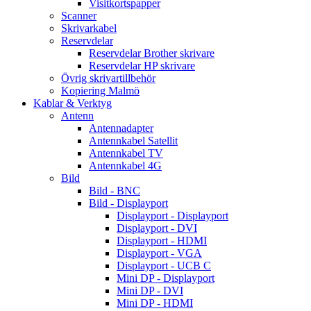
Visitkortspapper
Scanner
Skrivarkabel
Reservdelar
Reservdelar Brother skrivare
Reservdelar HP skrivare
Övrig skrivartillbehör
Kopiering Malmö
Kablar & Verktyg
Antenn
Antennadapter
Antennkabel Satellit
Antennkabel TV
Antennkabel 4G
Bild
Bild - BNC
Bild - Displayport
Displayport - Displayport
Displayport - DVI
Displayport - HDMI
Displayport - VGA
Displayport - UCB C
Mini DP - Displayport
Mini DP - DVI
Mini DP - HDMI