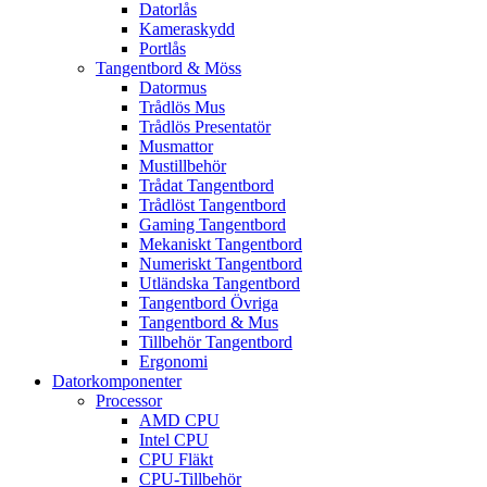
Datorlås
Kameraskydd
Portlås
Tangentbord & Möss
Datormus
Trådlös Mus
Trådlös Presentatör
Musmattor
Mustillbehör
Trådat Tangentbord
Trådlöst Tangentbord
Gaming Tangentbord
Mekaniskt Tangentbord
Numeriskt Tangentbord
Utländska Tangentbord
Tangentbord Övriga
Tangentbord & Mus
Tillbehör Tangentbord
Ergonomi
Datorkomponenter
Processor
AMD CPU
Intel CPU
CPU Fläkt
CPU-Tillbehör