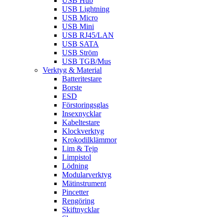
USB Hub
USB Lightning
USB Micro
USB Mini
USB RJ45/LAN
USB SATA
USB Ström
USB TGB/Mus
Verktyg & Material
Batteritestare
Borste
ESD
Förstoringsglas
Insexnycklar
Kabeltestare
Klockverktyg
Krokodilklämmor
Lim & Tejp
Limpistol
Lödning
Modularverktyg
Mätinstrument
Pincetter
Rengöring
Skiftnycklar