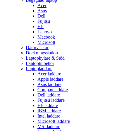
Begagnad laptop
Acer
Asus
Dell
Fujitsu
HP
Lenovo
Macbook
Microsoft
Datorväskor
Dockningsstation
Laptopkylare & Stöd
Laptoptillbehör
Laptopladdare
Acer laddare
Apple laddare
Asus laddare
Compaq laddare
Dell laddare
Fujitsu laddare
HP laddare
IBM laddare
Intel laddare
Microsoft laddare
MSI laddare