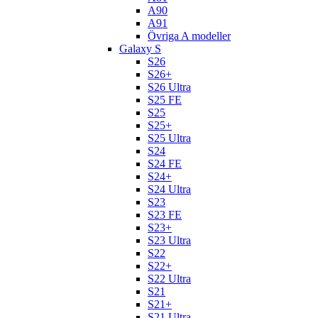
A90
A91
Övriga A modeller
Galaxy S
S26
S26+
S26 Ultra
S25 FE
S25
S25+
S25 Ultra
S24
S24 FE
S24+
S24 Ultra
S23
S23 FE
S23+
S23 Ultra
S22
S22+
S22 Ultra
S21
S21+
S21 Ultra