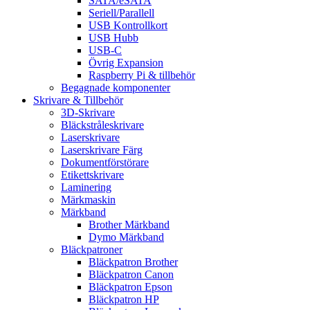
SATA/eSATA
Seriell/Parallell
USB Kontrollkort
USB Hubb
USB-C
Övrig Expansion
Raspberry Pi & tillbehör
Begagnade komponenter
Skrivare & Tillbehör
3D-Skrivare
Bläckstråleskrivare
Laserskrivare
Laserskrivare Färg
Dokumentförstörare
Etikettskrivare
Laminering
Märkmaskin
Märkband
Brother Märkband
Dymo Märkband
Bläckpatroner
Bläckpatron Brother
Bläckpatron Canon
Bläckpatron Epson
Bläckpatron HP