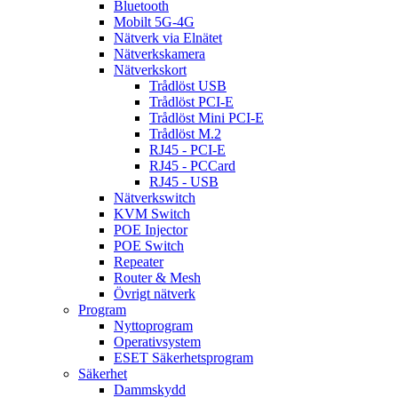
Bluetooth
Mobilt 5G-4G
Nätverk via Elnätet
Nätverkskamera
Nätverkskort
Trådlöst USB
Trådlöst PCI-E
Trådlöst Mini PCI-E
Trådlöst M.2
RJ45 - PCI-E
RJ45 - PCCard
RJ45 - USB
Nätverkswitch
KVM Switch
POE Injector
POE Switch
Repeater
Router & Mesh
Övrigt nätverk
Program
Nyttoprogram
Operativsystem
ESET Säkerhetsprogram
Säkerhet
Dammskydd