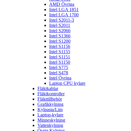
AMD Övriga
Intel LGA 1851
Intel LGA 1700
Intel S2011-3
Intel S2011
Intel S2066
Intel S1366
Intel S1200
Intel S1156
Intel S1155
Intel S1151
Intel S1150
Intel S775
Intel S478
Intel Övriga
Laptop CPU kylare
Fläktkablar
Fläktkontroller
Fläkttillbehör
Grafikkylning
Kylpasta/Lim
Laptop-kylare
Minneskylning
Vattenkylning
Övrig Kylning