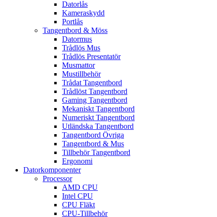
Datorlås
Kameraskydd
Portlås
Tangentbord & Möss
Datormus
Trådlös Mus
Trådlös Presentatör
Musmattor
Mustillbehör
Trådat Tangentbord
Trådlöst Tangentbord
Gaming Tangentbord
Mekaniskt Tangentbord
Numeriskt Tangentbord
Utländska Tangentbord
Tangentbord Övriga
Tangentbord & Mus
Tillbehör Tangentbord
Ergonomi
Datorkomponenter
Processor
AMD CPU
Intel CPU
CPU Fläkt
CPU-Tillbehör