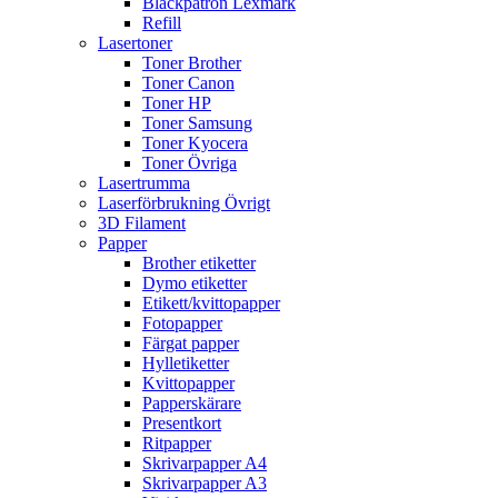
Bläckpatron Lexmark
Refill
Lasertoner
Toner Brother
Toner Canon
Toner HP
Toner Samsung
Toner Kyocera
Toner Övriga
Lasertrumma
Laserförbrukning Övrigt
3D Filament
Papper
Brother etiketter
Dymo etiketter
Etikett/kvittopapper
Fotopapper
Färgat papper
Hylletiketter
Kvittopapper
Papperskärare
Presentkort
Ritpapper
Skrivarpapper A4
Skrivarpapper A3