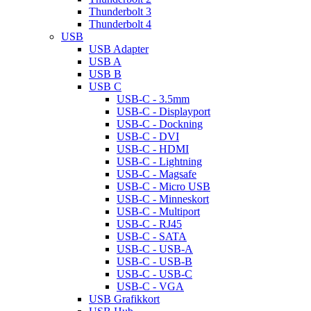
Thunderbolt 3
Thunderbolt 4
USB
USB Adapter
USB A
USB B
USB C
USB-C - 3.5mm
USB-C - Displayport
USB-C - Dockning
USB-C - DVI
USB-C - HDMI
USB-C - Lightning
USB-C - Magsafe
USB-C - Micro USB
USB-C - Minneskort
USB-C - Multiport
USB-C - RJ45
USB-C - SATA
USB-C - USB-A
USB-C - USB-B
USB-C - USB-C
USB-C - VGA
USB Grafikkort