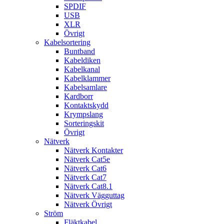
SPDIF
USB
XLR
Övrigt
Kabelsortering
Buntband
Kabeldiken
Kabelkanal
Kabelklammer
Kabelsamlare
Kardborr
Kontaktskydd
Krympslang
Sorteringskit
Övrigt
Nätverk
Nätverk Kontakter
Nätverk Cat5e
Nätverk Cat6
Nätverk Cat7
Nätverk Cat8.1
Nätverk Vägguttag
Nätverk Övrigt
Ström
Fläktkabel