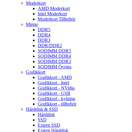
Moderkort
AMD Moderkort
Intel Moderkort
Moderkort Tillbehör
Minne
DDR5
DDR4
DDR3
DDR/DDR2
SODIMM DDR5
SODIMM DDR4
SODIMM DDR3
SODIMM Övriga
Grafikkort
Grafikkort - AMD
Grafikkort - Intel
Grafikkort - NVidia
Grafikkort - USB
Grafikkort - kylning
Grafikkort - tillbehör
Hårddisk & SSD
Hårddisk
SSD
Extern SSD
Extern Hårddisk