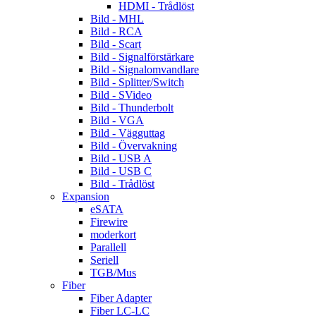
HDMI - Trådlöst
Bild - MHL
Bild - RCA
Bild - Scart
Bild - Signalförstärkare
Bild - Signalomvandlare
Bild - Splitter/Switch
Bild - SVideo
Bild - Thunderbolt
Bild - VGA
Bild - Vägguttag
Bild - Övervakning
Bild - USB A
Bild - USB C
Bild - Trådlöst
Expansion
eSATA
Firewire
moderkort
Parallell
Seriell
TGB/Mus
Fiber
Fiber Adapter
Fiber LC-LC