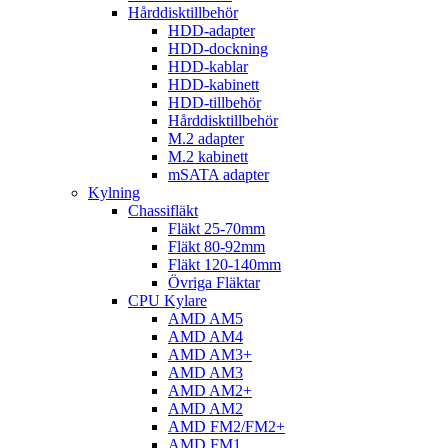
Hårddisktillbehör
HDD-adapter
HDD-dockning
HDD-kablar
HDD-kabinett
HDD-tillbehör
Hårddisktillbehör
M.2 adapter
M.2 kabinett
mSATA adapter
Kylning
Chassifläkt
Fläkt 25-70mm
Fläkt 80-92mm
Fläkt 120-140mm
Övriga Fläktar
CPU Kylare
AMD AM5
AMD AM4
AMD AM3+
AMD AM3
AMD AM2+
AMD AM2
AMD FM2/FM2+
AMD FM1