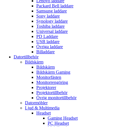
Lenovo laddare
Packard Bell laddare
Samsung laddare
Sony laddare
Synology laddare
Toshiba laddare
Universal laddare
PD Laddare
USB laddare
Övriga laddare
Billaddare
Datortillbehör
Bildskärm
Bildskärm
Bildskärm Gaming
Monitorfästen
Monitorrengöring
Projektorer
Projektortillbehör
Övrig monitortillbehör
Datormöbler
Ljud & Multimedia
Headset
Gaming Headset
PC Headset