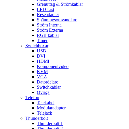
Grenuttag & Strömkablar
LED List
Reseadapter
Spänningsomvandlare
Ström Interna
Ström Externa
RGB kablar
Timer
Switchboxar
USB
DVI
HDMI
Komponentvideo
KVM
VGA
Datordelare
Switchkablar
Övriga
Telefon
Telekabel
Modularadapter
Telejack
Thunderbolt
Thunderbolt 1
Thunderbolt 2