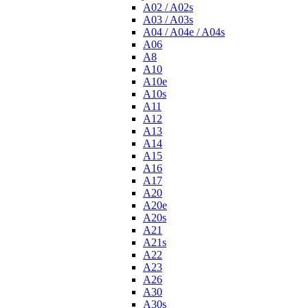
A02 / A02s
A03 / A03s
A04 / A04e / A04s
A06
A8
A10
A10e
A10s
A11
A12
A13
A14
A15
A16
A17
A20
A20e
A20s
A21
A21s
A22
A23
A26
A30
A30s