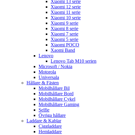
Xiaomi 13 serie
Xiaomi 12 serie
Xiaomi 11 serie
Xiaomi 10 serie
Xiaomi 9 serie
Xiaomi 8 serie
Xiaomi 7 serie
Xiaomi 5 serie
Xiaomi POCO
Xaomi Band
Lenovo
Lenovo Tab M10 serien
Microsoft / Nokia
Motorola
Universala
Hållare & Fästen
Mobilhållare Bil
Mobilhållare Bord
Mobilhållare Cykel
Mobilhållare Gaming
Selfie
Övriga hållare
Laddare & Kablar
Ciggladdare
Hemladdare