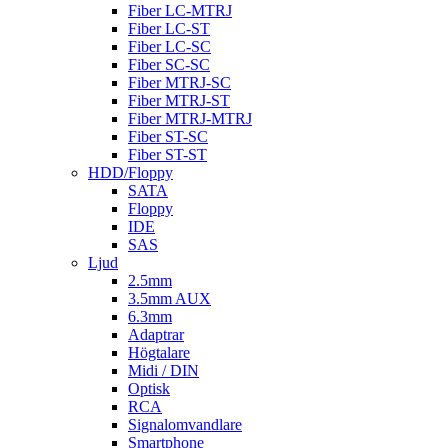
Fiber LC-MTRJ
Fiber LC-ST
Fiber LC-SC
Fiber SC-SC
Fiber MTRJ-SC
Fiber MTRJ-ST
Fiber MTRJ-MTRJ
Fiber ST-SC
Fiber ST-ST
HDD/Floppy
SATA
Floppy
IDE
SAS
Ljud
2.5mm
3.5mm AUX
6.3mm
Adaptrar
Högtalare
Midi / DIN
Optisk
RCA
Signalomvandlare
Smartphone