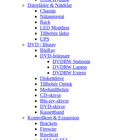
Datorlådor & Nätdelar
Chassin
Nätaggregat
Rack
LED Modding
Tillbehör lådor
UPS
DVD / Bluray
BluRay
DVD-brännare
DVDRW Stationär
DVDRW Laptop
DVDRW Extern
Diskettdrive
Tillbehör Optisk
Mediatillbehör
CD-skivor
Blu-ray-skivor
DVD-skivor
Kassettband
Kontrollkort & Expansion
Brackets
Firewire
Riserkort