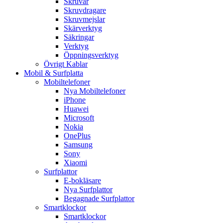
Skruvar
Skruvdragare
Skruvmejslar
Skärverktyg
Säkringar
Verktyg
Öppningsverktyg
Övrigt Kablar
Mobil & Surfplatta
Mobiltelefoner
Nya Mobiltelefoner
iPhone
Huawei
Microsoft
Nokia
OnePlus
Samsung
Sony
Xiaomi
Surfplattor
E-bokläsare
Nya Surfplattor
Begagnade Surfplattor
Smartklockor
Smartklockor