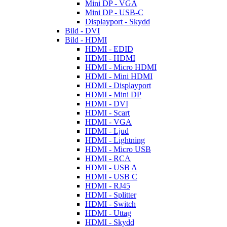
Mini DP - VGA
Mini DP - USB-C
Displayport - Skydd
Bild - DVI
Bild - HDMI
HDMI - EDID
HDMI - HDMI
HDMI - Micro HDMI
HDMI - Mini HDMI
HDMI - Displayport
HDMI - Mini DP
HDMI - DVI
HDMI - Scart
HDMI - VGA
HDMI - Ljud
HDMI - Lightning
HDMI - Micro USB
HDMI - RCA
HDMI - USB A
HDMI - USB C
HDMI - RJ45
HDMI - Splitter
HDMI - Switch
HDMI - Uttag
HDMI - Skydd