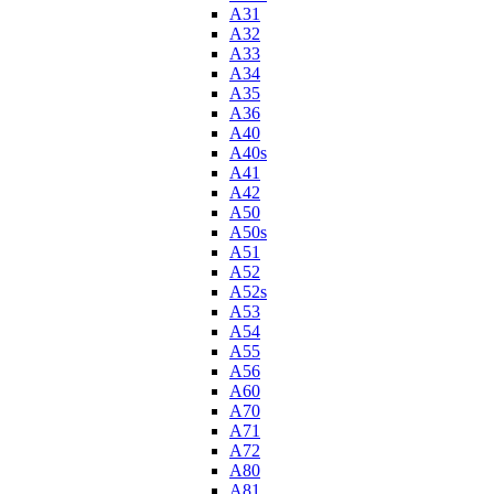
A31
A32
A33
A34
A35
A36
A40
A40s
A41
A42
A50
A50s
A51
A52
A52s
A53
A54
A55
A56
A60
A70
A71
A72
A80
A81