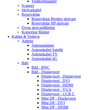
Visitkortspapper
Scanner
Skrivarkabel
Reservdelar
Reservdelar Brother skrivare
Reservdelar HP skrivare
Övrig skrivartillbehör
Kopiering Malmö
Kablar & Verktyg
Antenn
Antennadapter
Antennkabel Satellit
Antennkabel TV
Antennkabel 4G
Bild
Bild - BNC
Bild - Displayport
Displayport - Displayport
Displayport - DVI
Displayport - HDMI
Displayport - VGA
Displayport - UCB C
Mini DP - Displayport
Mini DP - DVI
Mini DP - HDMI