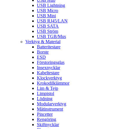
USB Hub
USB Lightning
USB Micro
USB Mini
USB RJ45/LAN
USB SATA
USB Ström
USB TGB/Mus
Verktyg & Material
Batteritestare
Borste
ESD
Förstoringsglas
Insexnycklar
Kabeltestare
Klockverktyg
Krokodilklämmor
Lim & Tejp
Limpistol
Lödning
Modularverktyg
Mätinstrument
Pincetter
Rengöring
Skiftnycklar