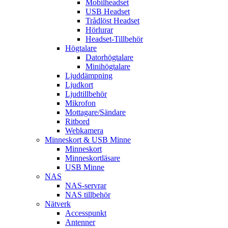
Mobilheadset
USB Headset
Trådlöst Headset
Hörlurar
Headset-Tillbehör
Högtalare
Datorhögtalare
Minihögtalare
Ljuddämpning
Ljudkort
Ljudtillbehör
Mikrofon
Mottagare/Sändare
Ritbord
Webkamera
Minneskort & USB Minne
Minneskort
Minneskortläsare
USB Minne
NAS
NAS-servrar
NAS tillbehör
Nätverk
Accesspunkt
Antenner