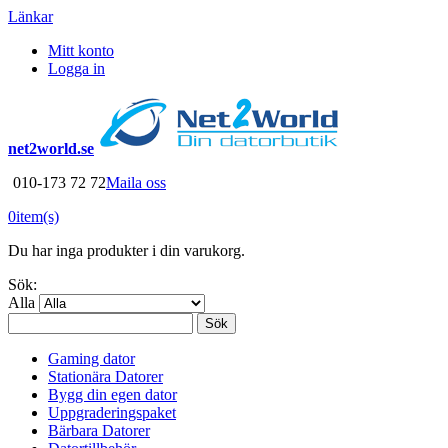
Länkar
Mitt konto
Logga in
net2world.se
010-173 72 72
Maila oss
0
item(s)
Du har inga produkter i din varukorg.
Sök:
Alla
Sök
Gaming dator
Stationära Datorer
Bygg din egen dator
Uppgraderingspaket
Bärbara Datorer