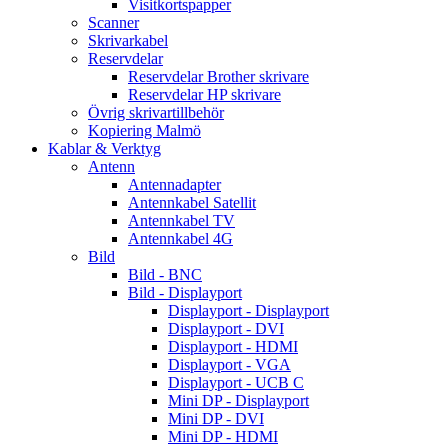
Visitkortspapper
Scanner
Skrivarkabel
Reservdelar
Reservdelar Brother skrivare
Reservdelar HP skrivare
Övrig skrivartillbehör
Kopiering Malmö
Kablar & Verktyg
Antenn
Antennadapter
Antennkabel Satellit
Antennkabel TV
Antennkabel 4G
Bild
Bild - BNC
Bild - Displayport
Displayport - Displayport
Displayport - DVI
Displayport - HDMI
Displayport - VGA
Displayport - UCB C
Mini DP - Displayport
Mini DP - DVI
Mini DP - HDMI