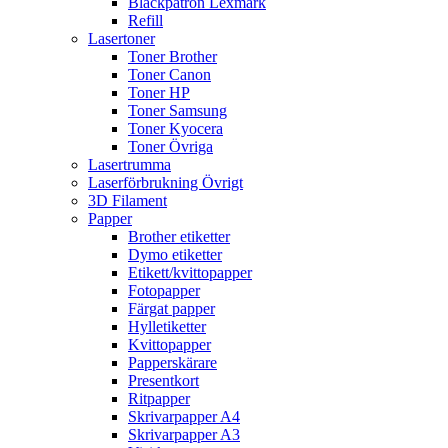
Bläckpatron Lexmark
Refill
Lasertoner
Toner Brother
Toner Canon
Toner HP
Toner Samsung
Toner Kyocera
Toner Övriga
Lasertrumma
Laserförbrukning Övrigt
3D Filament
Papper
Brother etiketter
Dymo etiketter
Etikett/kvittopapper
Fotopapper
Färgat papper
Hylletiketter
Kvittopapper
Papperskärare
Presentkort
Ritpapper
Skrivarpapper A4
Skrivarpapper A3