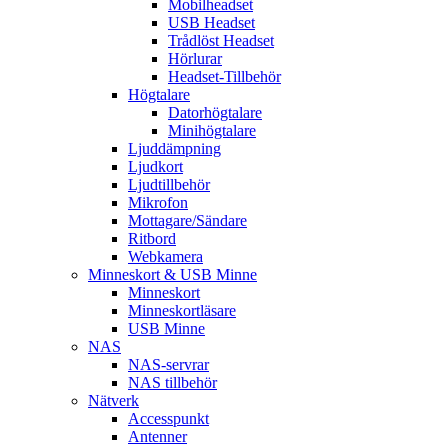
Mobilheadset
USB Headset
Trådlöst Headset
Hörlurar
Headset-Tillbehör
Högtalare
Datorhögtalare
Minihögtalare
Ljuddämpning
Ljudkort
Ljudtillbehör
Mikrofon
Mottagare/Sändare
Ritbord
Webkamera
Minneskort & USB Minne
Minneskort
Minneskortläsare
USB Minne
NAS
NAS-servrar
NAS tillbehör
Nätverk
Accesspunkt
Antenner