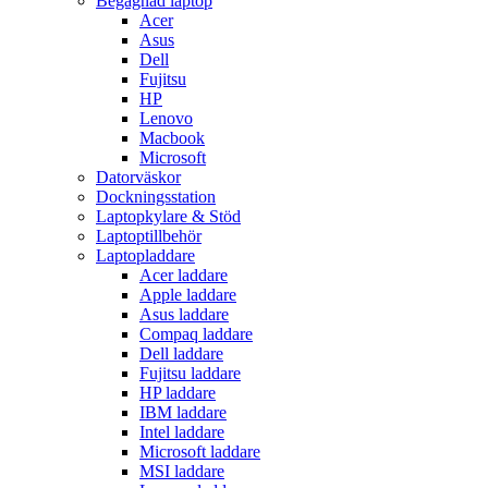
Begagnad laptop
Acer
Asus
Dell
Fujitsu
HP
Lenovo
Macbook
Microsoft
Datorväskor
Dockningsstation
Laptopkylare & Stöd
Laptoptillbehör
Laptopladdare
Acer laddare
Apple laddare
Asus laddare
Compaq laddare
Dell laddare
Fujitsu laddare
HP laddare
IBM laddare
Intel laddare
Microsoft laddare
MSI laddare