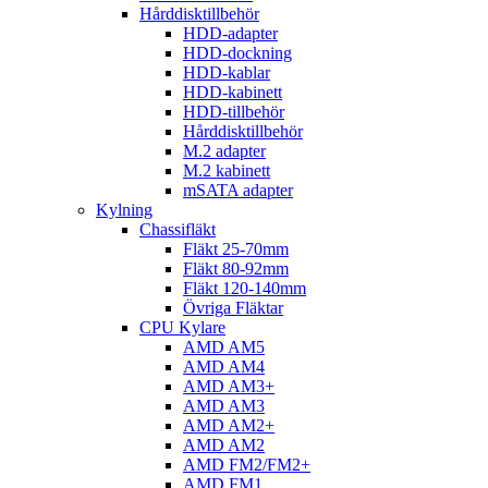
Hårddisktillbehör
HDD-adapter
HDD-dockning
HDD-kablar
HDD-kabinett
HDD-tillbehör
Hårddisktillbehör
M.2 adapter
M.2 kabinett
mSATA adapter
Kylning
Chassifläkt
Fläkt 25-70mm
Fläkt 80-92mm
Fläkt 120-140mm
Övriga Fläktar
CPU Kylare
AMD AM5
AMD AM4
AMD AM3+
AMD AM3
AMD AM2+
AMD AM2
AMD FM2/FM2+
AMD FM1