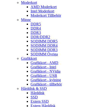
Moderkort
AMD Moderkort
Intel Moderkort
Moderkort Tillbehör
Minne
DDR5
DDR4
DDR3
DDR/DDR2
SODIMM DDR5
SODIMM DDR4
SODIMM DDR3
SODIMM Övriga
Grafikkort
Grafikkort - AMD
Grafikkort - Intel
Grafikkort - NVidia
Grafikkort - USB
Grafikkort - kylning
Grafikkort - tillbehör
Hårddisk & SSD
Hårddisk
SSD
Extern SSD
Extern Hårddisk