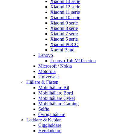
Xiaomi 13 serie
Xiaomi 12 serie
Xiaomi 11 serie
Xiaomi 10 serie
Xiaomi 9 serie
Xiaomi 8 serie
Xiaomi 7 serie
Xiaomi 5 serie
Xiaomi POCO
Xaomi Band
Lenovo
Lenovo Tab M10 serien
Microsoft / Nokia
Motorola
Universala
Hållare & Fästen
Mobilhållare Bil
Mobilhållare Bord
Mobilhållare Cykel
Mobilhållare Gaming
Selfie
Övriga hållare
Laddare & Kablar
Ciggladdare
Hemladdare