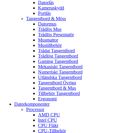
Datorlås
Kameraskydd
Portlås
Tangentbord & Möss
Datormus
Trådlös Mus
Trådlös Presentatör
Musmattor
Mustillbehör
Trådat Tangentbord
Trådlöst Tangentbord
Gaming Tangentbord
Mekaniskt Tangentbord
Numeriskt Tangentbord
Utländska Tangentbord
Tangentbord Övriga
Tangentbord & Mus
Tillbehör Tangentbord
Ergonomi
Datorkomponenter
Processor
AMD CPU
Intel CPU
CPU Fläkt
CPU-Tillbehör