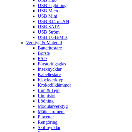
USB Hub
USB Lightning
USB Micro
USB Mini
USB RJ45/LAN
USB SATA
USB Ström
USB TGB/Mus
Verktyg & Material
Batteritestare
Borste
ESD
Förstoringsglas
Insexnycklar
Kabeltestare
Klockverktyg
Krokodilklämmor
Lim & Tejp
Limpistol
Lödning
Modularverktyg
Mätinstrument
Pincetter
Rengöring
Skiftnycklar