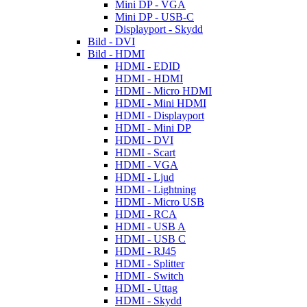
Mini DP - VGA
Mini DP - USB-C
Displayport - Skydd
Bild - DVI
Bild - HDMI
HDMI - EDID
HDMI - HDMI
HDMI - Micro HDMI
HDMI - Mini HDMI
HDMI - Displayport
HDMI - Mini DP
HDMI - DVI
HDMI - Scart
HDMI - VGA
HDMI - Ljud
HDMI - Lightning
HDMI - Micro USB
HDMI - RCA
HDMI - USB A
HDMI - USB C
HDMI - RJ45
HDMI - Splitter
HDMI - Switch
HDMI - Uttag
HDMI - Skydd