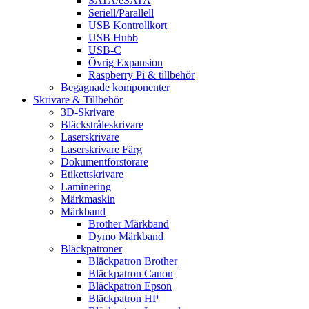
SATA/eSATA
Seriell/Parallell
USB Kontrollkort
USB Hubb
USB-C
Övrig Expansion
Raspberry Pi & tillbehör
Begagnade komponenter
Skrivare & Tillbehör
3D-Skrivare
Bläckstråleskrivare
Laserskrivare
Laserskrivare Färg
Dokumentförstörare
Etikettskrivare
Laminering
Märkmaskin
Märkband
Brother Märkband
Dymo Märkband
Bläckpatroner
Bläckpatron Brother
Bläckpatron Canon
Bläckpatron Epson
Bläckpatron HP