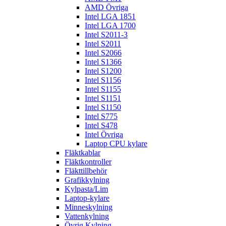
AMD Övriga
Intel LGA 1851
Intel LGA 1700
Intel S2011-3
Intel S2011
Intel S2066
Intel S1366
Intel S1200
Intel S1156
Intel S1155
Intel S1151
Intel S1150
Intel S775
Intel S478
Intel Övriga
Laptop CPU kylare
Fläktkablar
Fläktkontroller
Fläkttillbehör
Grafikkylning
Kylpasta/Lim
Laptop-kylare
Minneskylning
Vattenkylning
Övrig Kylning