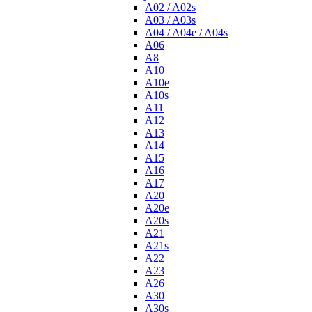
A02 / A02s
A03 / A03s
A04 / A04e / A04s
A06
A8
A10
A10e
A10s
A11
A12
A13
A14
A15
A16
A17
A20
A20e
A20s
A21
A21s
A22
A23
A26
A30
A30s