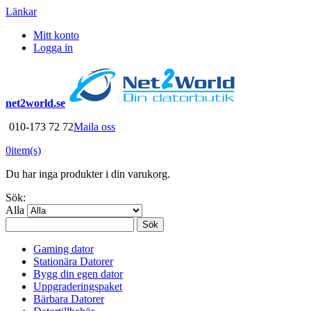
Länkar
Mitt konto
Logga in
net2world.se
010-173 72 72
Maila oss
0
item(s)
Du har inga produkter i din varukorg.
Sök:
Alla
Sök
Gaming dator
Stationära Datorer
Bygg din egen dator
Uppgraderingspaket
Bärbara Datorer