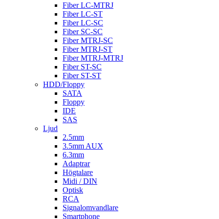
Fiber LC-MTRJ
Fiber LC-ST
Fiber LC-SC
Fiber SC-SC
Fiber MTRJ-SC
Fiber MTRJ-ST
Fiber MTRJ-MTRJ
Fiber ST-SC
Fiber ST-ST
HDD/Floppy
SATA
Floppy
IDE
SAS
Ljud
2.5mm
3.5mm AUX
6.3mm
Adaptrar
Högtalare
Midi / DIN
Optisk
RCA
Signalomvandlare
Smartphone