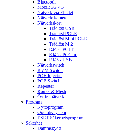
Bluetooth
Mobilt 5G-4G
Nätverk via Elnätet
Nätverkskamera
Nätverkskort
Trådlöst USB
Trådlöst PCI-E
Trådlöst Mini PCI-E
Trådlöst M.2
RJ45 - PCI-E
RJ45 - PCCard
RJ45 - USB
Nätverkswitch
KVM Switch
POE Injector
POE Switch
Repeater
Router & Mesh
Övrigt nätverk
Program
Nyttoprogram
Operativsystem
ESET Säkerhetsprogram
Säkerhet
Dammskydd