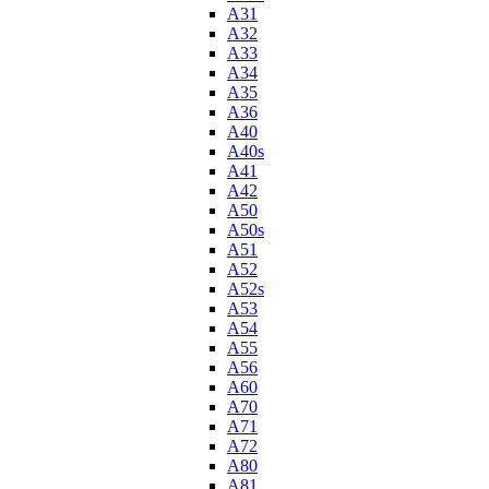
A31
A32
A33
A34
A35
A36
A40
A40s
A41
A42
A50
A50s
A51
A52
A52s
A53
A54
A55
A56
A60
A70
A71
A72
A80
A81