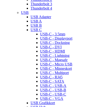
Thunderbolt 3
Thunderbolt 4
USB
USB Adapter
USB A
USB B
USB C
USB-C - 3.5mm
USB-C - Displayport
USB-C - Dockning
USB-C - DVI
USB-C - HDMI
USB-C - Lightning
USB-C - Magsafe
USB-C - Micro USB
USB-C - Minneskort
USB-C - Multiport
USB-C - RJ45
USB-C - SATA
USB-C - USB-A
USB-C - USB-B
USB-C - USB-C
USB-C - VGA
USB Grafikkort