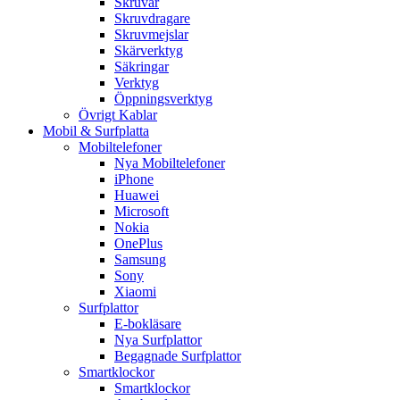
Skruvar
Skruvdragare
Skruvmejslar
Skärverktyg
Säkringar
Verktyg
Öppningsverktyg
Övrigt Kablar
Mobil & Surfplatta
Mobiltelefoner
Nya Mobiltelefoner
iPhone
Huawei
Microsoft
Nokia
OnePlus
Samsung
Sony
Xiaomi
Surfplattor
E-bokläsare
Nya Surfplattor
Begagnade Surfplattor
Smartklockor
Smartklockor