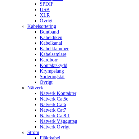
SPDIF
USB
XLR
Övrigt
Kabelsortering
Buntband
Kabeldiken
Kabelkanal
Kabelklammer
Kabelsamlare
Kardborr
Kontaktskydd
Krympslang
Sorteringskit
Övrigt
Nätverk
Nätverk Kontakter
Nätverk Cat5e
Nätverk Cat6
Nätverk Cat7
Nätverk Cat8.1
Nätverk Vägguttag
Nätverk Övrigt
Ström
Fläktkabel