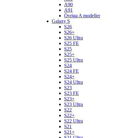
A90
A91
Övriga A modeller
Galaxy S
S26
S26+
S26 Ultra
S25 FE
S25
S25+
S25 Ultra
S24
S24 FE
S24+
S24 Ultra
S23
S23 FE
S23+
S23 Ultra
S22
S22+
S22 Ultra
S21
S21+
S21 Ultra