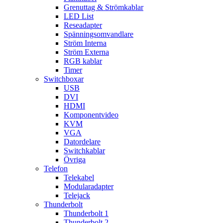
Grenuttag & Strömkablar
LED List
Reseadapter
Spänningsomvandlare
Ström Interna
Ström Externa
RGB kablar
Timer
Switchboxar
USB
DVI
HDMI
Komponentvideo
KVM
VGA
Datordelare
Switchkablar
Övriga
Telefon
Telekabel
Modularadapter
Telejack
Thunderbolt
Thunderbolt 1
Thunderbolt 2