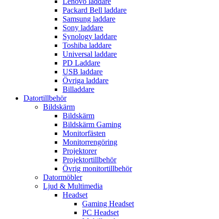
Lenovo laddare
Packard Bell laddare
Samsung laddare
Sony laddare
Synology laddare
Toshiba laddare
Universal laddare
PD Laddare
USB laddare
Övriga laddare
Billaddare
Datortillbehör
Bildskärm
Bildskärm
Bildskärm Gaming
Monitorfästen
Monitorrengöring
Projektorer
Projektortillbehör
Övrig monitortillbehör
Datormöbler
Ljud & Multimedia
Headset
Gaming Headset
PC Headset