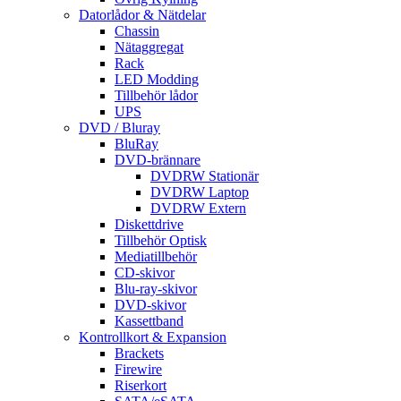
Datorlådor & Nätdelar
Chassin
Nätaggregat
Rack
LED Modding
Tillbehör lådor
UPS
DVD / Bluray
BluRay
DVD-brännare
DVDRW Stationär
DVDRW Laptop
DVDRW Extern
Diskettdrive
Tillbehör Optisk
Mediatillbehör
CD-skivor
Blu-ray-skivor
DVD-skivor
Kassettband
Kontrollkort & Expansion
Brackets
Firewire
Riserkort