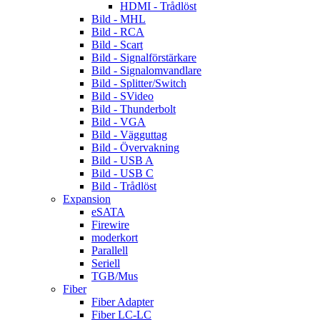
HDMI - Trådlöst
Bild - MHL
Bild - RCA
Bild - Scart
Bild - Signalförstärkare
Bild - Signalomvandlare
Bild - Splitter/Switch
Bild - SVideo
Bild - Thunderbolt
Bild - VGA
Bild - Vägguttag
Bild - Övervakning
Bild - USB A
Bild - USB C
Bild - Trådlöst
Expansion
eSATA
Firewire
moderkort
Parallell
Seriell
TGB/Mus
Fiber
Fiber Adapter
Fiber LC-LC