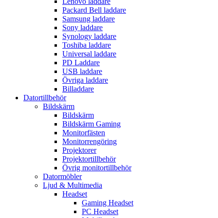
Lenovo laddare
Packard Bell laddare
Samsung laddare
Sony laddare
Synology laddare
Toshiba laddare
Universal laddare
PD Laddare
USB laddare
Övriga laddare
Billaddare
Datortillbehör
Bildskärm
Bildskärm
Bildskärm Gaming
Monitorfästen
Monitorrengöring
Projektorer
Projektortillbehör
Övrig monitortillbehör
Datormöbler
Ljud & Multimedia
Headset
Gaming Headset
PC Headset