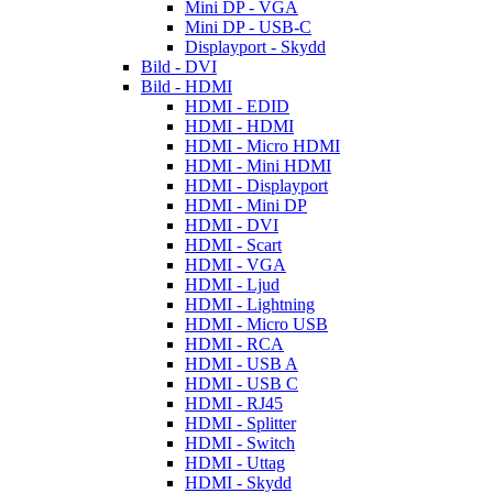
Mini DP - VGA
Mini DP - USB-C
Displayport - Skydd
Bild - DVI
Bild - HDMI
HDMI - EDID
HDMI - HDMI
HDMI - Micro HDMI
HDMI - Mini HDMI
HDMI - Displayport
HDMI - Mini DP
HDMI - DVI
HDMI - Scart
HDMI - VGA
HDMI - Ljud
HDMI - Lightning
HDMI - Micro USB
HDMI - RCA
HDMI - USB A
HDMI - USB C
HDMI - RJ45
HDMI - Splitter
HDMI - Switch
HDMI - Uttag
HDMI - Skydd