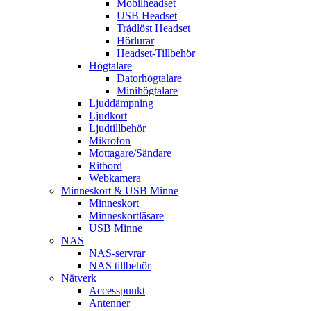
Mobilheadset
USB Headset
Trådlöst Headset
Hörlurar
Headset-Tillbehör
Högtalare
Datorhögtalare
Minihögtalare
Ljuddämpning
Ljudkort
Ljudtillbehör
Mikrofon
Mottagare/Sändare
Ritbord
Webkamera
Minneskort & USB Minne
Minneskort
Minneskortläsare
USB Minne
NAS
NAS-servrar
NAS tillbehör
Nätverk
Accesspunkt
Antenner