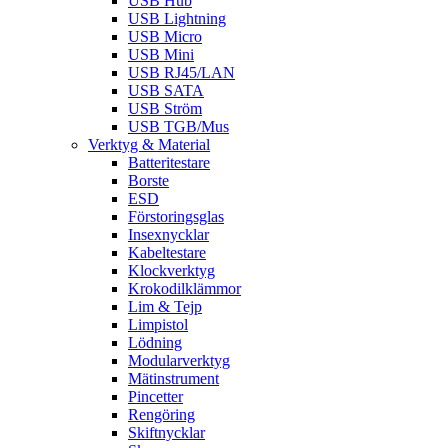
USB Hub
USB Lightning
USB Micro
USB Mini
USB RJ45/LAN
USB SATA
USB Ström
USB TGB/Mus
Verktyg & Material
Batteritestare
Borste
ESD
Förstoringsglas
Insexnycklar
Kabeltestare
Klockverktyg
Krokodilklämmor
Lim & Tejp
Limpistol
Lödning
Modularverktyg
Mätinstrument
Pincetter
Rengöring
Skiftnycklar