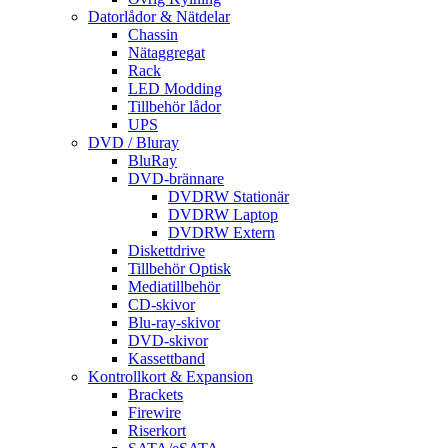
Datorlådor & Nätdelar
Chassin
Nätaggregat
Rack
LED Modding
Tillbehör lådor
UPS
DVD / Bluray
BluRay
DVD-brännare
DVDRW Stationär
DVDRW Laptop
DVDRW Extern
Diskettdrive
Tillbehör Optisk
Mediatillbehör
CD-skivor
Blu-ray-skivor
DVD-skivor
Kassettband
Kontrollkort & Expansion
Brackets
Firewire
Riserkort