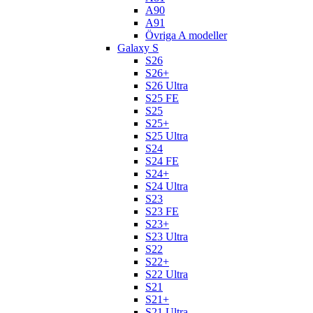
A90
A91
Övriga A modeller
Galaxy S
S26
S26+
S26 Ultra
S25 FE
S25
S25+
S25 Ultra
S24
S24 FE
S24+
S24 Ultra
S23
S23 FE
S23+
S23 Ultra
S22
S22+
S22 Ultra
S21
S21+
S21 Ultra