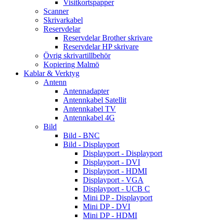
Visitkortspapper
Scanner
Skrivarkabel
Reservdelar
Reservdelar Brother skrivare
Reservdelar HP skrivare
Övrig skrivartillbehör
Kopiering Malmö
Kablar & Verktyg
Antenn
Antennadapter
Antennkabel Satellit
Antennkabel TV
Antennkabel 4G
Bild
Bild - BNC
Bild - Displayport
Displayport - Displayport
Displayport - DVI
Displayport - HDMI
Displayport - VGA
Displayport - UCB C
Mini DP - Displayport
Mini DP - DVI
Mini DP - HDMI