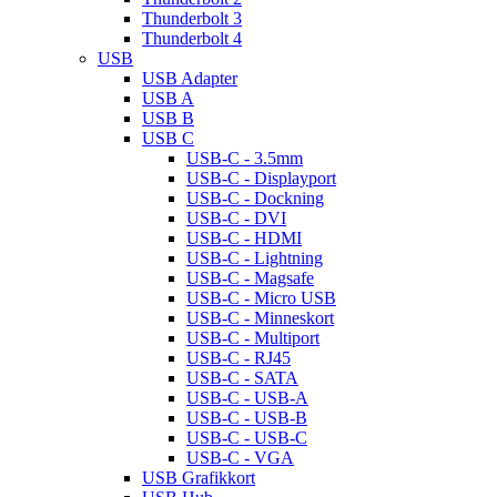
Thunderbolt 3
Thunderbolt 4
USB
USB Adapter
USB A
USB B
USB C
USB-C - 3.5mm
USB-C - Displayport
USB-C - Dockning
USB-C - DVI
USB-C - HDMI
USB-C - Lightning
USB-C - Magsafe
USB-C - Micro USB
USB-C - Minneskort
USB-C - Multiport
USB-C - RJ45
USB-C - SATA
USB-C - USB-A
USB-C - USB-B
USB-C - USB-C
USB-C - VGA
USB Grafikkort