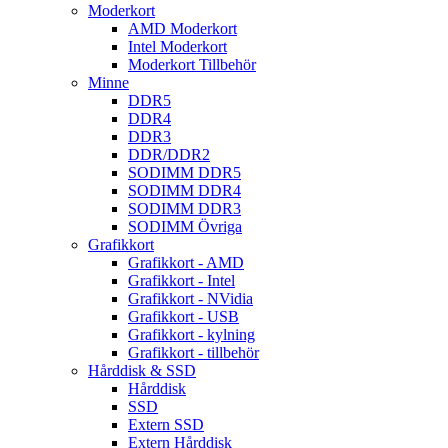
Moderkort
AMD Moderkort
Intel Moderkort
Moderkort Tillbehör
Minne
DDR5
DDR4
DDR3
DDR/DDR2
SODIMM DDR5
SODIMM DDR4
SODIMM DDR3
SODIMM Övriga
Grafikkort
Grafikkort - AMD
Grafikkort - Intel
Grafikkort - NVidia
Grafikkort - USB
Grafikkort - kylning
Grafikkort - tillbehör
Hårddisk & SSD
Hårddisk
SSD
Extern SSD
Extern Hårddisk