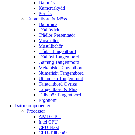
Datorlås
Kameraskydd
Portlås
Tangentbord & Möss
Datormus
Trådlös Mus
Trådlös Presentatör
Musmattor
Mustillbehör
Trådat Tangentbord
Trådlöst Tangentbord
Gaming Tangentbord
Mekaniskt Tangentbord
Numeriskt Tangentbord
Utländska Tangentbord
Tangentbord Övriga
Tangentbord & Mus
Tillbehör Tangentbord
Ergonomi
Datorkomponenter
Processor
AMD CPU
Intel CPU
CPU Fläkt
CPU-Tillbehör