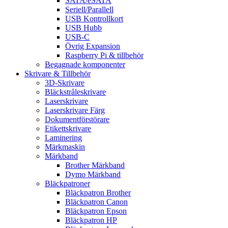
SATA/eSATA
Seriell/Parallell
USB Kontrollkort
USB Hubb
USB-C
Övrig Expansion
Raspberry Pi & tillbehör
Begagnade komponenter
Skrivare & Tillbehör
3D-Skrivare
Bläckstråleskrivare
Laserskrivare
Laserskrivare Färg
Dokumentförstörare
Etikettskrivare
Laminering
Märkmaskin
Märkband
Brother Märkband
Dymo Märkband
Bläckpatroner
Bläckpatron Brother
Bläckpatron Canon
Bläckpatron Epson
Bläckpatron HP