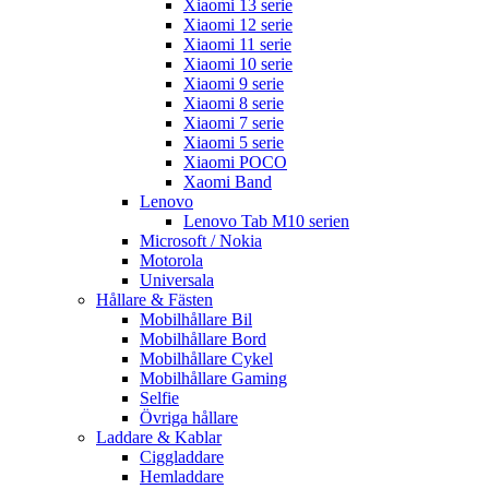
Xiaomi 13 serie
Xiaomi 12 serie
Xiaomi 11 serie
Xiaomi 10 serie
Xiaomi 9 serie
Xiaomi 8 serie
Xiaomi 7 serie
Xiaomi 5 serie
Xiaomi POCO
Xaomi Band
Lenovo
Lenovo Tab M10 serien
Microsoft / Nokia
Motorola
Universala
Hållare & Fästen
Mobilhållare Bil
Mobilhållare Bord
Mobilhållare Cykel
Mobilhållare Gaming
Selfie
Övriga hållare
Laddare & Kablar
Ciggladdare
Hemladdare