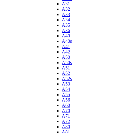
A31
A32
A33
A34
A35
A36
A40
A40s
A41
A42
A50
A50s
A51
A52
A52s
A53
A54
A55
A56
A60
A70
A71
A72
A80
A81