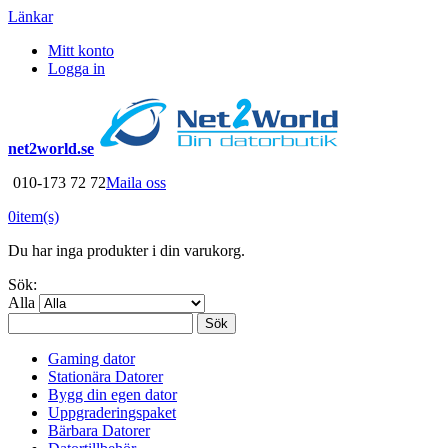
Länkar
Mitt konto
Logga in
net2world.se
010-173 72 72
Maila oss
0
item(s)
Du har inga produkter i din varukorg.
Sök:
Alla
Sök
Gaming dator
Stationära Datorer
Bygg din egen dator
Uppgraderingspaket
Bärbara Datorer