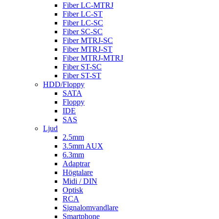
Fiber LC-MTRJ
Fiber LC-ST
Fiber LC-SC
Fiber SC-SC
Fiber MTRJ-SC
Fiber MTRJ-ST
Fiber MTRJ-MTRJ
Fiber ST-SC
Fiber ST-ST
HDD/Floppy
SATA
Floppy
IDE
SAS
Ljud
2.5mm
3.5mm AUX
6.3mm
Adaptrar
Högtalare
Midi / DIN
Optisk
RCA
Signalomvandlare
Smartphone