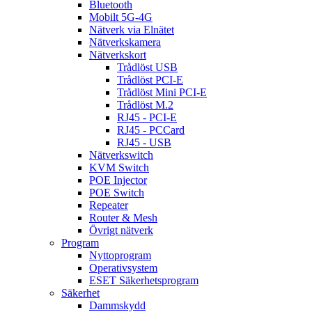
Bluetooth
Mobilt 5G-4G
Nätverk via Elnätet
Nätverkskamera
Nätverkskort
Trådlöst USB
Trådlöst PCI-E
Trådlöst Mini PCI-E
Trådlöst M.2
RJ45 - PCI-E
RJ45 - PCCard
RJ45 - USB
Nätverkswitch
KVM Switch
POE Injector
POE Switch
Repeater
Router & Mesh
Övrigt nätverk
Program
Nyttoprogram
Operativsystem
ESET Säkerhetsprogram
Säkerhet
Dammskydd