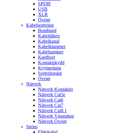
SPDIF
USB
XLR
Övrigt
Kabelsortering
Buntband
Kabeldiken
Kabelkanal
Kabelklammer
Kabelsamlare
Kardborr
Kontaktskydd
Krympslang
Sorteringskit
Övrigt
Nätverk
Nätverk Kontakter
Nätverk Cat5e
Nätverk Cat6
Nätverk Cat7
Nätverk Cat8.1
Nätverk Vägguttag
Nätverk Övrigt
Ström
Fläktkabel