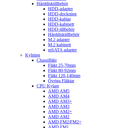
Hårddisktillbehör
HDD-adapter
HDD-dockning
HDD-kablar
HDD-kabinett
HDD-tillbehör
Hårddisktillbehör
M.2 adapter
M.2 kabinett
mSATA adapter
Kylning
Chassifläkt
Fläkt 25-70mm
Fläkt 80-92mm
Fläkt 120-140mm
Övriga Fläktar
CPU Kylare
AMD AM5
AMD AM4
AMD AM3+
AMD AM3
AMD AM2+
AMD AM2
AMD FM2/FM2+
AMD FM1