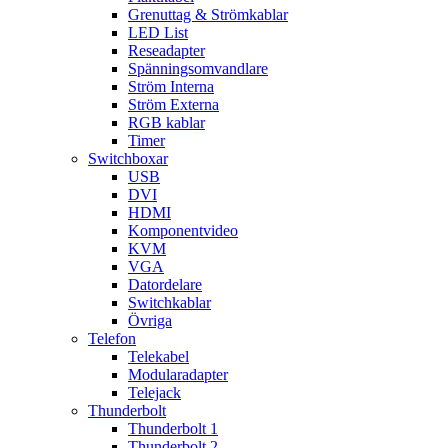
Grenuttag & Strömkablar
LED List
Reseadapter
Spänningsomvandlare
Ström Interna
Ström Externa
RGB kablar
Timer
Switchboxar
USB
DVI
HDMI
Komponentvideo
KVM
VGA
Datordelare
Switchkablar
Övriga
Telefon
Telekabel
Modularadapter
Telejack
Thunderbolt
Thunderbolt 1
Thunderbolt 2