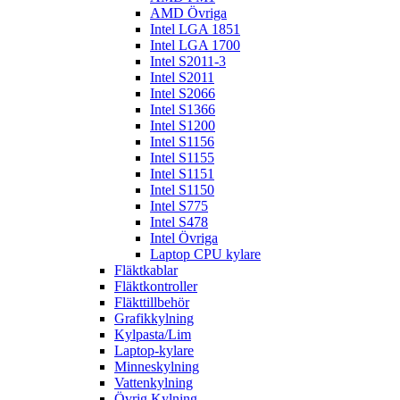
AMD Övriga
Intel LGA 1851
Intel LGA 1700
Intel S2011-3
Intel S2011
Intel S2066
Intel S1366
Intel S1200
Intel S1156
Intel S1155
Intel S1151
Intel S1150
Intel S775
Intel S478
Intel Övriga
Laptop CPU kylare
Fläktkablar
Fläktkontroller
Fläkttillbehör
Grafikkylning
Kylpasta/Lim
Laptop-kylare
Minneskylning
Vattenkylning
Övrig Kylning