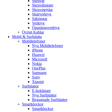
Skruvar
Skruvdragare
Skruvmejslar
Skärverktyg
Säkringar
Verktyg
Öppningsverktyg
Övrigt Kablar
Mobil & Surfplatta
Mobiltelefoner
Nya Mobiltelefoner
iPhone
Huawei
Microsoft
Nokia
OnePlus
Samsung
Sony
Xiaomi
Surfplattor
E-bokläsare
Nya Surfplattor
Begagnade Surfplattor
Smartklockor
Smartklockor