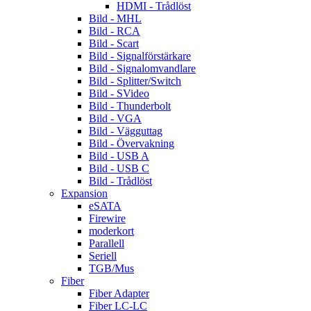
HDMI - Trådlöst
Bild - MHL
Bild - RCA
Bild - Scart
Bild - Signalförstärkare
Bild - Signalomvandlare
Bild - Splitter/Switch
Bild - SVideo
Bild - Thunderbolt
Bild - VGA
Bild - Vägguttag
Bild - Övervakning
Bild - USB A
Bild - USB C
Bild - Trådlöst
Expansion
eSATA
Firewire
moderkort
Parallell
Seriell
TGB/Mus
Fiber
Fiber Adapter
Fiber LC-LC