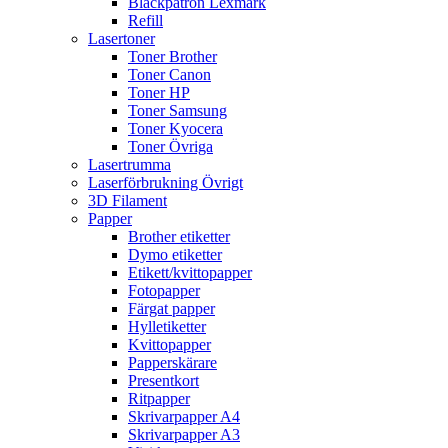
Bläckpatron Lexmark
Refill
Lasertoner
Toner Brother
Toner Canon
Toner HP
Toner Samsung
Toner Kyocera
Toner Övriga
Lasertrumma
Laserförbrukning Övrigt
3D Filament
Papper
Brother etiketter
Dymo etiketter
Etikett/kvittopapper
Fotopapper
Färgat papper
Hylletiketter
Kvittopapper
Papperskärare
Presentkort
Ritpapper
Skrivarpapper A4
Skrivarpapper A3