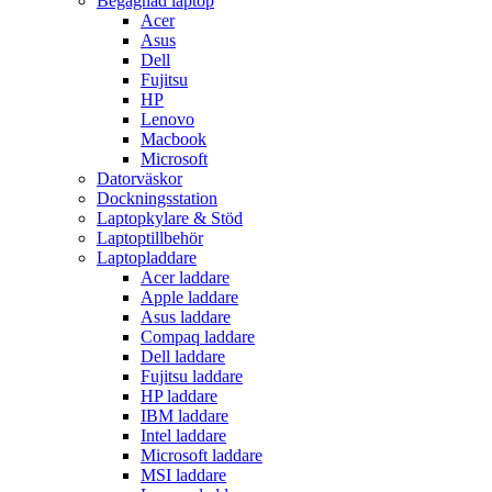
Begagnad laptop
Acer
Asus
Dell
Fujitsu
HP
Lenovo
Macbook
Microsoft
Datorväskor
Dockningsstation
Laptopkylare & Stöd
Laptoptillbehör
Laptopladdare
Acer laddare
Apple laddare
Asus laddare
Compaq laddare
Dell laddare
Fujitsu laddare
HP laddare
IBM laddare
Intel laddare
Microsoft laddare
MSI laddare