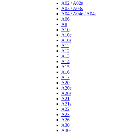
A02 / A02s
A03 / A03s
A04 / A04e / A04s
A06
A8
A10
A10e
A10s
A11
A12
A13
A14
A15
A16
A17
A20
A20e
A20s
A21
A21s
A22
A23
A26
A30
A30s