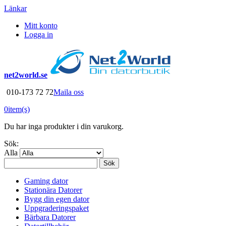
Länkar
Mitt konto
Logga in
net2world.se
010-173 72 72
Maila oss
0
item(s)
Du har inga produkter i din varukorg.
Sök:
Alla
Sök
Gaming dator
Stationära Datorer
Bygg din egen dator
Uppgraderingspaket
Bärbara Datorer