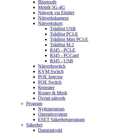
Bluetooth
Mobilt 5G-4G
Nätverk via Elnätet
Nätverkskamera
Nätverkskort
Trådlöst USB
Trådlöst PCI-E
Trådlöst Mini PCI-E
Trådlöst M.2
RJ45 - PCI-E
RJ45 - PCCard
RJ45 - USB
Nätverkswitch
KVM Switch
POE Injector
POE Switch
Repeater
Router & Mesh
Övrigt nätverk
Program
Nyttoprogram
Operativsystem
ESET Säkerhetsprogram
Säkerhet
Dammskydd