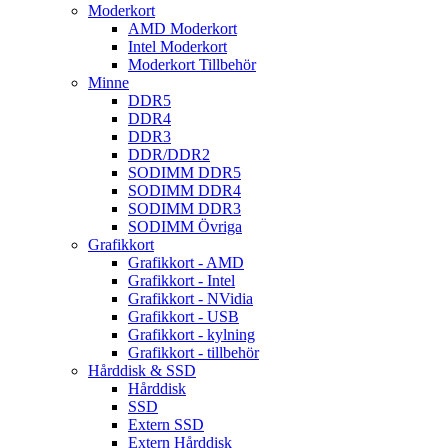
Moderkort
AMD Moderkort
Intel Moderkort
Moderkort Tillbehör
Minne
DDR5
DDR4
DDR3
DDR/DDR2
SODIMM DDR5
SODIMM DDR4
SODIMM DDR3
SODIMM Övriga
Grafikkort
Grafikkort - AMD
Grafikkort - Intel
Grafikkort - NVidia
Grafikkort - USB
Grafikkort - kylning
Grafikkort - tillbehör
Hårddisk & SSD
Hårddisk
SSD
Extern SSD
Extern Hårddisk