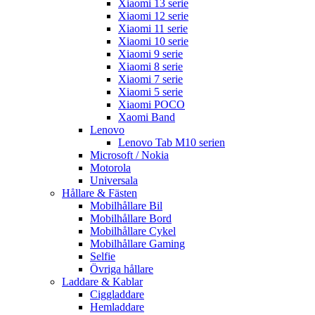
Xiaomi 13 serie
Xiaomi 12 serie
Xiaomi 11 serie
Xiaomi 10 serie
Xiaomi 9 serie
Xiaomi 8 serie
Xiaomi 7 serie
Xiaomi 5 serie
Xiaomi POCO
Xaomi Band
Lenovo
Lenovo Tab M10 serien
Microsoft / Nokia
Motorola
Universala
Hållare & Fästen
Mobilhållare Bil
Mobilhållare Bord
Mobilhållare Cykel
Mobilhållare Gaming
Selfie
Övriga hållare
Laddare & Kablar
Ciggladdare
Hemladdare