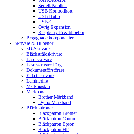
SATA/eSATA
Seriell/Parallell
USB Kontrollkort
USB Hubb
USB-C
Övrig Expansion
Raspberry Pi & tillbehör
Begagnade komponenter
Skrivare & Tillbehör
3D-Skrivare
Bläckstråleskrivare
Laserskrivare
Laserskrivare Färg
Dokumentförstörare
Etikettskrivare
Laminering
Märkmaskin
Märkband
Brother Märkband
Dymo Märkband
Bläckpatroner
Bläckpatron Brother
Bläckpatron Canon
Bläckpatron Epson
Bläckpatron HP