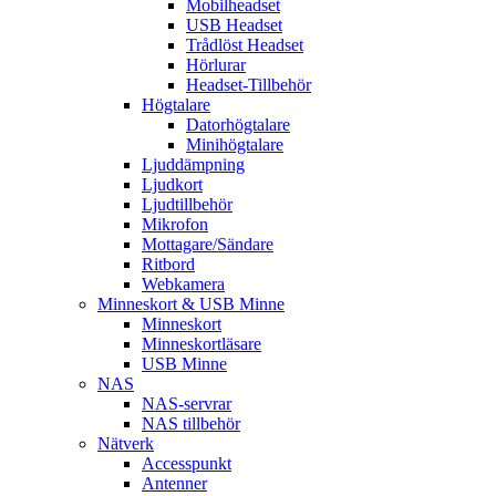
Mobilheadset
USB Headset
Trådlöst Headset
Hörlurar
Headset-Tillbehör
Högtalare
Datorhögtalare
Minihögtalare
Ljuddämpning
Ljudkort
Ljudtillbehör
Mikrofon
Mottagare/Sändare
Ritbord
Webkamera
Minneskort & USB Minne
Minneskort
Minneskortläsare
USB Minne
NAS
NAS-servrar
NAS tillbehör
Nätverk
Accesspunkt
Antenner