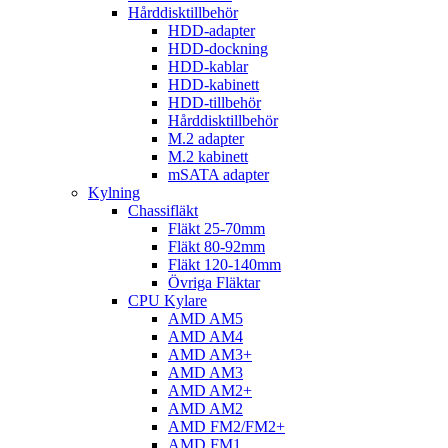
Hårddisktillbehör
HDD-adapter
HDD-dockning
HDD-kablar
HDD-kabinett
HDD-tillbehör
Hårddisktillbehör
M.2 adapter
M.2 kabinett
mSATA adapter
Kylning
Chassifläkt
Fläkt 25-70mm
Fläkt 80-92mm
Fläkt 120-140mm
Övriga Fläktar
CPU Kylare
AMD AM5
AMD AM4
AMD AM3+
AMD AM3
AMD AM2+
AMD AM2
AMD FM2/FM2+
AMD FM1