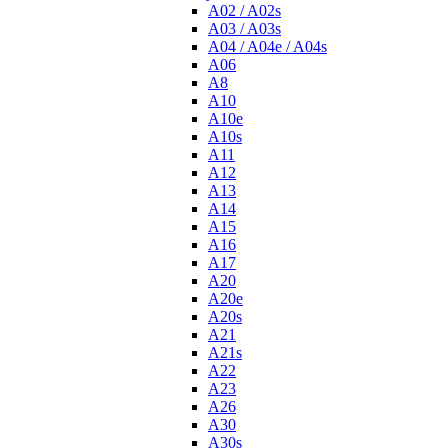
A02 / A02s
A03 / A03s
A04 / A04e / A04s
A06
A8
A10
A10e
A10s
A11
A12
A13
A14
A15
A16
A17
A20
A20e
A20s
A21
A21s
A22
A23
A26
A30
A30s