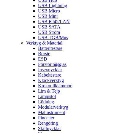
USB Hub
USB Lightning
USB Micro
USB Mini
USB RJ45/LAN
USB SATA
USB Ström
USB TGB/Mus
Verktyg & Material
Batteritestare
Borste
ESD
Förstoringsglas
Insexnycklar
Kabeltestare
Klockverktyg
Krokodilklämmor
Lim & Tejp
Limpistol
Lödning
Modularverktyg
Mätinstrument
Pincetter
Rengöring
Skiftnycklar