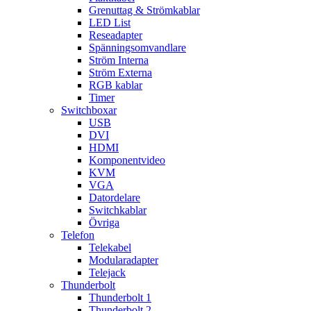
Grenuttag & Strömkablar
LED List
Reseadapter
Spänningsomvandlare
Ström Interna
Ström Externa
RGB kablar
Timer
Switchboxar
USB
DVI
HDMI
Komponentvideo
KVM
VGA
Datordelare
Switchkablar
Övriga
Telefon
Telekabel
Modularadapter
Telejack
Thunderbolt
Thunderbolt 1
Thunderbolt 2