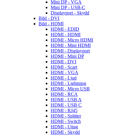
Mini DP - VGA
Mini DP - USB-C
Displayport - Skydd
Bild - DVI
Bild - HDMI
HDMI - EDID
HDMI - HDMI
HDMI - Micro HDMI
HDMI - Mini HDMI
HDMI - Displayport
HDMI - Mini DP
HDMI - DVI
HDMI - Scart
HDMI - VGA
HDMI - Ljud
HDMI - Lightning
HDMI - Micro USB
HDMI - RCA
HDMI - USB A
HDMI - USB C
HDMI - RJ45
HDMI - Splitter
HDMI - Switch
HDMI - Uttag
HDMI - Skydd