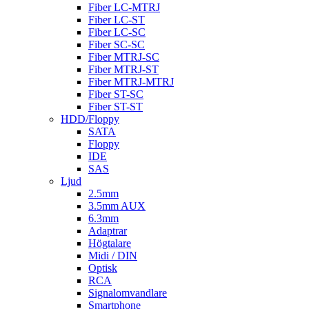
Fiber LC-MTRJ
Fiber LC-ST
Fiber LC-SC
Fiber SC-SC
Fiber MTRJ-SC
Fiber MTRJ-ST
Fiber MTRJ-MTRJ
Fiber ST-SC
Fiber ST-ST
HDD/Floppy
SATA
Floppy
IDE
SAS
Ljud
2.5mm
3.5mm AUX
6.3mm
Adaptrar
Högtalare
Midi / DIN
Optisk
RCA
Signalomvandlare
Smartphone