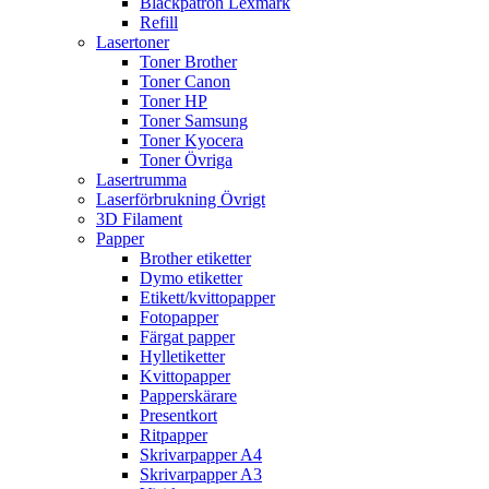
Bläckpatron Lexmark
Refill
Lasertoner
Toner Brother
Toner Canon
Toner HP
Toner Samsung
Toner Kyocera
Toner Övriga
Lasertrumma
Laserförbrukning Övrigt
3D Filament
Papper
Brother etiketter
Dymo etiketter
Etikett/kvittopapper
Fotopapper
Färgat papper
Hylletiketter
Kvittopapper
Papperskärare
Presentkort
Ritpapper
Skrivarpapper A4
Skrivarpapper A3