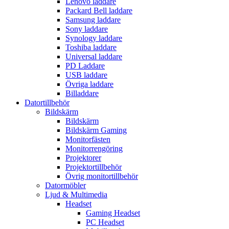
Lenovo laddare
Packard Bell laddare
Samsung laddare
Sony laddare
Synology laddare
Toshiba laddare
Universal laddare
PD Laddare
USB laddare
Övriga laddare
Billaddare
Datortillbehör
Bildskärm
Bildskärm
Bildskärm Gaming
Monitorfästen
Monitorrengöring
Projektorer
Projektortillbehör
Övrig monitortillbehör
Datormöbler
Ljud & Multimedia
Headset
Gaming Headset
PC Headset