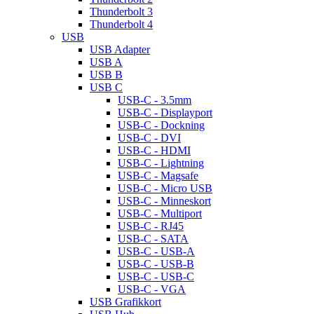
Thunderbolt 3
Thunderbolt 4
USB
USB Adapter
USB A
USB B
USB C
USB-C - 3.5mm
USB-C - Displayport
USB-C - Dockning
USB-C - DVI
USB-C - HDMI
USB-C - Lightning
USB-C - Magsafe
USB-C - Micro USB
USB-C - Minneskort
USB-C - Multiport
USB-C - RJ45
USB-C - SATA
USB-C - USB-A
USB-C - USB-B
USB-C - USB-C
USB-C - VGA
USB Grafikkort