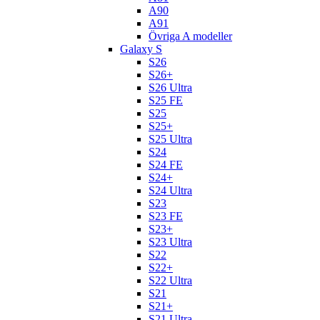
A90
A91
Övriga A modeller
Galaxy S
S26
S26+
S26 Ultra
S25 FE
S25
S25+
S25 Ultra
S24
S24 FE
S24+
S24 Ultra
S23
S23 FE
S23+
S23 Ultra
S22
S22+
S22 Ultra
S21
S21+
S21 Ultra