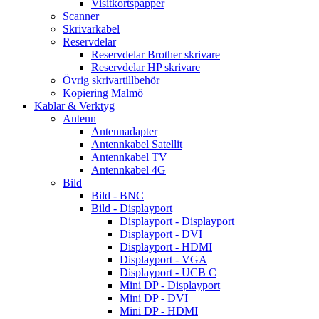
Visitkortspapper
Scanner
Skrivarkabel
Reservdelar
Reservdelar Brother skrivare
Reservdelar HP skrivare
Övrig skrivartillbehör
Kopiering Malmö
Kablar & Verktyg
Antenn
Antennadapter
Antennkabel Satellit
Antennkabel TV
Antennkabel 4G
Bild
Bild - BNC
Bild - Displayport
Displayport - Displayport
Displayport - DVI
Displayport - HDMI
Displayport - VGA
Displayport - UCB C
Mini DP - Displayport
Mini DP - DVI
Mini DP - HDMI