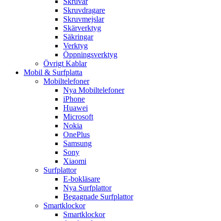
Skruvar
Skruvdragare
Skruvmejslar
Skärverktyg
Säkringar
Verktyg
Öppningsverktyg
Övrigt Kablar
Mobil & Surfplatta
Mobiltelefoner
Nya Mobiltelefoner
iPhone
Huawei
Microsoft
Nokia
OnePlus
Samsung
Sony
Xiaomi
Surfplattor
E-bokläsare
Nya Surfplattor
Begagnade Surfplattor
Smartklockor
Smartklockor