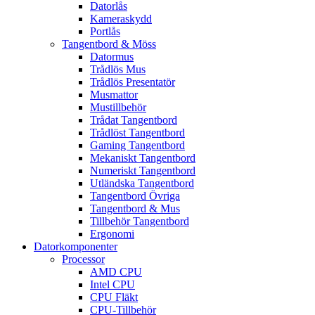
Datorlås
Kameraskydd
Portlås
Tangentbord & Möss
Datormus
Trådlös Mus
Trådlös Presentatör
Musmattor
Mustillbehör
Trådat Tangentbord
Trådlöst Tangentbord
Gaming Tangentbord
Mekaniskt Tangentbord
Numeriskt Tangentbord
Utländska Tangentbord
Tangentbord Övriga
Tangentbord & Mus
Tillbehör Tangentbord
Ergonomi
Datorkomponenter
Processor
AMD CPU
Intel CPU
CPU Fläkt
CPU-Tillbehör