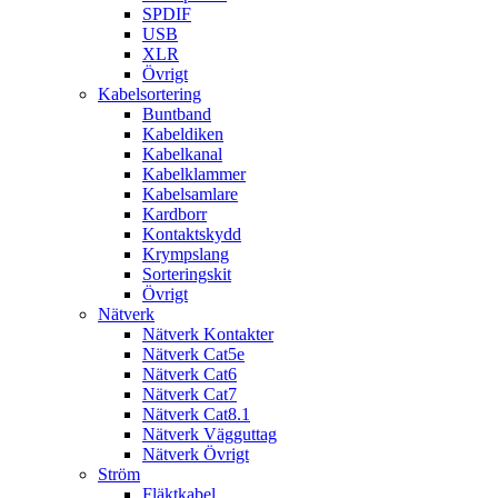
SPDIF
USB
XLR
Övrigt
Kabelsortering
Buntband
Kabeldiken
Kabelkanal
Kabelklammer
Kabelsamlare
Kardborr
Kontaktskydd
Krympslang
Sorteringskit
Övrigt
Nätverk
Nätverk Kontakter
Nätverk Cat5e
Nätverk Cat6
Nätverk Cat7
Nätverk Cat8.1
Nätverk Vägguttag
Nätverk Övrigt
Ström
Fläktkabel