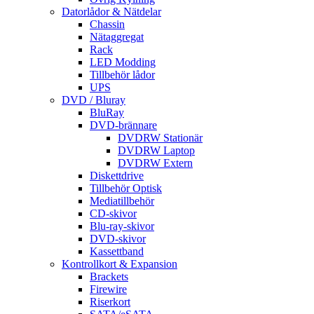
Datorlådor & Nätdelar
Chassin
Nätaggregat
Rack
LED Modding
Tillbehör lådor
UPS
DVD / Bluray
BluRay
DVD-brännare
DVDRW Stationär
DVDRW Laptop
DVDRW Extern
Diskettdrive
Tillbehör Optisk
Mediatillbehör
CD-skivor
Blu-ray-skivor
DVD-skivor
Kassettband
Kontrollkort & Expansion
Brackets
Firewire
Riserkort