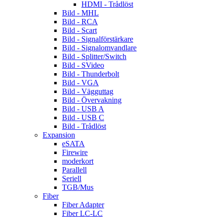
HDMI - Trådlöst
Bild - MHL
Bild - RCA
Bild - Scart
Bild - Signalförstärkare
Bild - Signalomvandlare
Bild - Splitter/Switch
Bild - SVideo
Bild - Thunderbolt
Bild - VGA
Bild - Vägguttag
Bild - Övervakning
Bild - USB A
Bild - USB C
Bild - Trådlöst
Expansion
eSATA
Firewire
moderkort
Parallell
Seriell
TGB/Mus
Fiber
Fiber Adapter
Fiber LC-LC