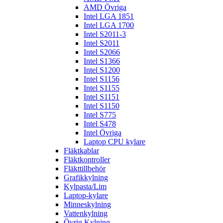
AMD Övriga
Intel LGA 1851
Intel LGA 1700
Intel S2011-3
Intel S2011
Intel S2066
Intel S1366
Intel S1200
Intel S1156
Intel S1155
Intel S1151
Intel S1150
Intel S775
Intel S478
Intel Övriga
Laptop CPU kylare
Fläktkablar
Fläktkontroller
Fläkttillbehör
Grafikkylning
Kylpasta/Lim
Laptop-kylare
Minneskylning
Vattenkylning
Övrig Kylning