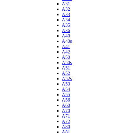
A31
A32
A33
A34
A35
A36
A40
A40s
A41
A42
A50
A50s
A51
A52
A52s
A53
A54
A55
A56
A60
A70
A71
A72
A80
A81