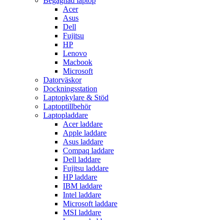
Begagnad laptop
Acer
Asus
Dell
Fujitsu
HP
Lenovo
Macbook
Microsoft
Datorväskor
Dockningsstation
Laptopkylare & Stöd
Laptoptillbehör
Laptopladdare
Acer laddare
Apple laddare
Asus laddare
Compaq laddare
Dell laddare
Fujitsu laddare
HP laddare
IBM laddare
Intel laddare
Microsoft laddare
MSI laddare