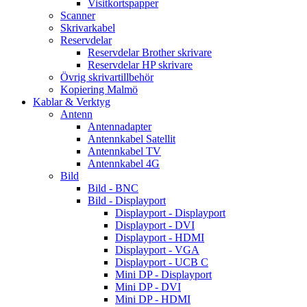
Visitkortspapper
Scanner
Skrivarkabel
Reservdelar
Reservdelar Brother skrivare
Reservdelar HP skrivare
Övrig skrivartillbehör
Kopiering Malmö
Kablar & Verktyg
Antenn
Antennadapter
Antennkabel Satellit
Antennkabel TV
Antennkabel 4G
Bild
Bild - BNC
Bild - Displayport
Displayport - Displayport
Displayport - DVI
Displayport - HDMI
Displayport - VGA
Displayport - UCB C
Mini DP - Displayport
Mini DP - DVI
Mini DP - HDMI