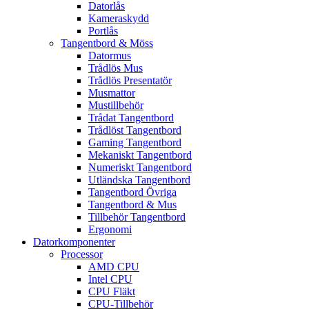
Datorlås
Kameraskydd
Portlås
Tangentbord & Möss
Datormus
Trådlös Mus
Trådlös Presentatör
Musmattor
Mustillbehör
Trådat Tangentbord
Trådlöst Tangentbord
Gaming Tangentbord
Mekaniskt Tangentbord
Numeriskt Tangentbord
Utländska Tangentbord
Tangentbord Övriga
Tangentbord & Mus
Tillbehör Tangentbord
Ergonomi
Datorkomponenter
Processor
AMD CPU
Intel CPU
CPU Fläkt
CPU-Tillbehör