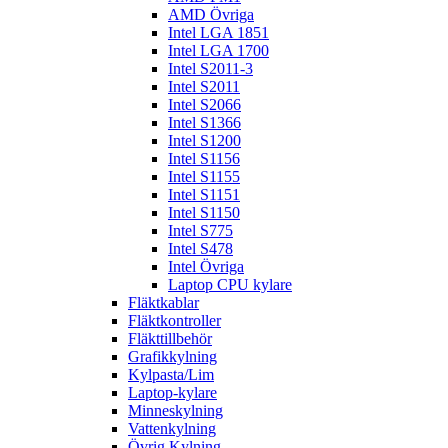
AMD Övriga
Intel LGA 1851
Intel LGA 1700
Intel S2011-3
Intel S2011
Intel S2066
Intel S1366
Intel S1200
Intel S1156
Intel S1155
Intel S1151
Intel S1150
Intel S775
Intel S478
Intel Övriga
Laptop CPU kylare
Fläktkablar
Fläktkontroller
Fläkttillbehör
Grafikkylning
Kylpasta/Lim
Laptop-kylare
Minneskylning
Vattenkylning
Övrig Kylning