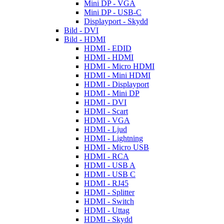
Mini DP - VGA
Mini DP - USB-C
Displayport - Skydd
Bild - DVI
Bild - HDMI
HDMI - EDID
HDMI - HDMI
HDMI - Micro HDMI
HDMI - Mini HDMI
HDMI - Displayport
HDMI - Mini DP
HDMI - DVI
HDMI - Scart
HDMI - VGA
HDMI - Ljud
HDMI - Lightning
HDMI - Micro USB
HDMI - RCA
HDMI - USB A
HDMI - USB C
HDMI - RJ45
HDMI - Splitter
HDMI - Switch
HDMI - Uttag
HDMI - Skydd