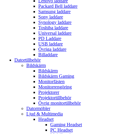
Lenovo laddare
Packard Bell laddare
Samsung laddare
Sony laddare
Synology laddare
Toshiba laddare
Universal laddare
PD Laddare
USB laddare
Övriga laddare
Billaddare
Datortillbehör
Bildskärm
Bildskärm
Bildskärm Gaming
Monitorfästen
Monitorrengöring
Projektorer
Projektortillbehör
Övrig monitortillbehör
Datormöbler
Ljud & Multimedia
Headset
Gaming Headset
PC Headset