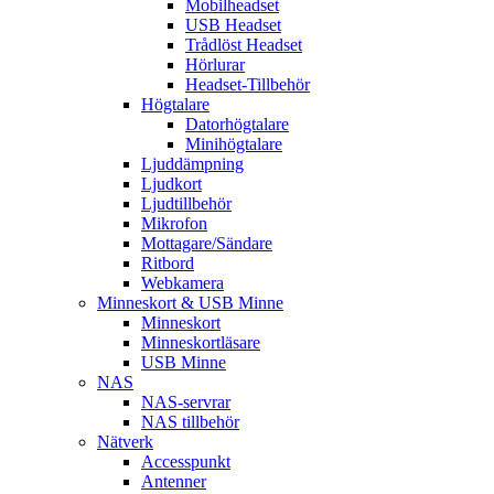
Mobilheadset
USB Headset
Trådlöst Headset
Hörlurar
Headset-Tillbehör
Högtalare
Datorhögtalare
Minihögtalare
Ljuddämpning
Ljudkort
Ljudtillbehör
Mikrofon
Mottagare/Sändare
Ritbord
Webkamera
Minneskort & USB Minne
Minneskort
Minneskortläsare
USB Minne
NAS
NAS-servrar
NAS tillbehör
Nätverk
Accesspunkt
Antenner