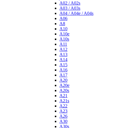
A02 / A02s
A03 / A03s
A04 / A04e / A04s
A06
A8
A10
A10e
A10s
A11
A12
A13
A14
A15
A16
A17
A20
A20e
A20s
A21
A21s
A22
A23
A26
A30
A30s