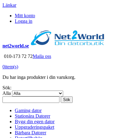
Länkar
Mitt konto
Logga in
net2world.se
010-173 72 72
Maila oss
0
item(s)
Du har inga produkter i din varukorg.
Sök:
Alla
Sök
Gaming dator
Stationära Datorer
Bygg din egen dator
Uppgraderingspaket
Bärbara Datorer