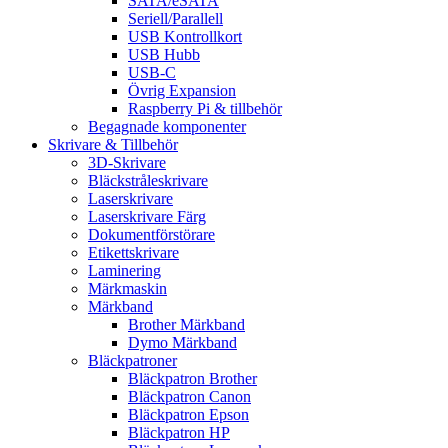
SATA/eSATA
Seriell/Parallell
USB Kontrollkort
USB Hubb
USB-C
Övrig Expansion
Raspberry Pi & tillbehör
Begagnade komponenter
Skrivare & Tillbehör
3D-Skrivare
Bläckstråleskrivare
Laserskrivare
Laserskrivare Färg
Dokumentförstörare
Etikettskrivare
Laminering
Märkmaskin
Märkband
Brother Märkband
Dymo Märkband
Bläckpatroner
Bläckpatron Brother
Bläckpatron Canon
Bläckpatron Epson
Bläckpatron HP