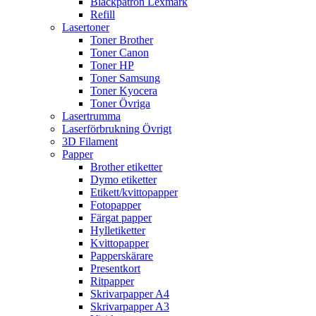
Bläckpatron Lexmark
Refill
Lasertoner
Toner Brother
Toner Canon
Toner HP
Toner Samsung
Toner Kyocera
Toner Övriga
Lasertrumma
Laserförbrukning Övrigt
3D Filament
Papper
Brother etiketter
Dymo etiketter
Etikett/kvittopapper
Fotopapper
Färgat papper
Hylletiketter
Kvittopapper
Papperskärare
Presentkort
Ritpapper
Skrivarpapper A4
Skrivarpapper A3