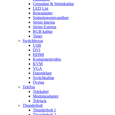
Grenuttag & Strömkablar
LED List
Reseadapter
Spänningsomvandlare
Ström Interna
Ström Externa
RGB kablar
Timer
Switchboxar
USB
DVI
HDMI
Komponentvideo
KVM
VGA
Datordelare
Switchkablar
Övriga
Telefon
Telekabel
Modularadapter
Telejack
Thunderbolt
Thunderbolt 1
Thunderbolt 2