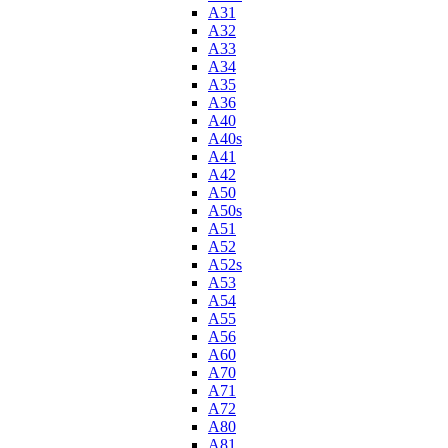
A31
A32
A33
A34
A35
A36
A40
A40s
A41
A42
A50
A50s
A51
A52
A52s
A53
A54
A55
A56
A60
A70
A71
A72
A80
A81