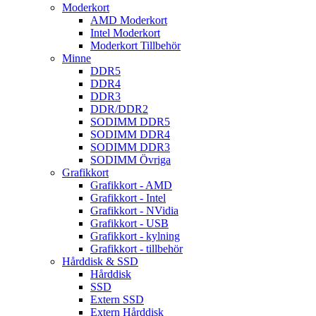
Moderkort
AMD Moderkort
Intel Moderkort
Moderkort Tillbehör
Minne
DDR5
DDR4
DDR3
DDR/DDR2
SODIMM DDR5
SODIMM DDR4
SODIMM DDR3
SODIMM Övriga
Grafikkort
Grafikkort - AMD
Grafikkort - Intel
Grafikkort - NVidia
Grafikkort - USB
Grafikkort - kylning
Grafikkort - tillbehör
Hårddisk & SSD
Hårddisk
SSD
Extern SSD
Extern Hårddisk