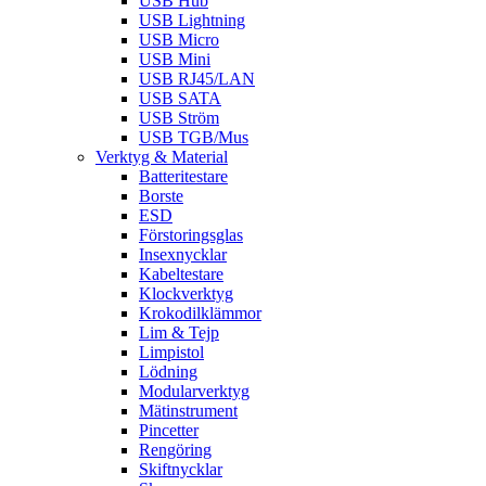
USB Hub
USB Lightning
USB Micro
USB Mini
USB RJ45/LAN
USB SATA
USB Ström
USB TGB/Mus
Verktyg & Material
Batteritestare
Borste
ESD
Förstoringsglas
Insexnycklar
Kabeltestare
Klockverktyg
Krokodilklämmor
Lim & Tejp
Limpistol
Lödning
Modularverktyg
Mätinstrument
Pincetter
Rengöring
Skiftnycklar