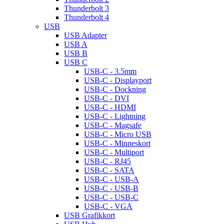
Thunderbolt 3
Thunderbolt 4
USB
USB Adapter
USB A
USB B
USB C
USB-C - 3.5mm
USB-C - Displayport
USB-C - Dockning
USB-C - DVI
USB-C - HDMI
USB-C - Lightning
USB-C - Magsafe
USB-C - Micro USB
USB-C - Minneskort
USB-C - Multiport
USB-C - RJ45
USB-C - SATA
USB-C - USB-A
USB-C - USB-B
USB-C - USB-C
USB-C - VGA
USB Grafikkort