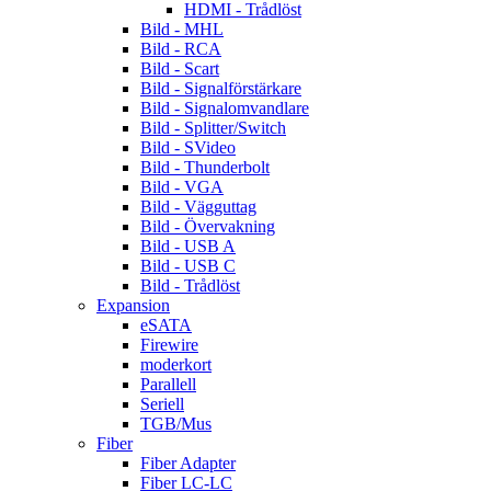
HDMI - Trådlöst
Bild - MHL
Bild - RCA
Bild - Scart
Bild - Signalförstärkare
Bild - Signalomvandlare
Bild - Splitter/Switch
Bild - SVideo
Bild - Thunderbolt
Bild - VGA
Bild - Vägguttag
Bild - Övervakning
Bild - USB A
Bild - USB C
Bild - Trådlöst
Expansion
eSATA
Firewire
moderkort
Parallell
Seriell
TGB/Mus
Fiber
Fiber Adapter
Fiber LC-LC