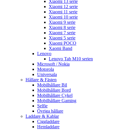
Xiaomi 13 serie
Xiaomi 12 serie
Xiaomi 11 serie
Xiaomi 10 serie
Xiaomi 9 serie
Xiaomi 8 serie
Xiaomi 7 serie
Xiaomi 5 serie
Xiaomi POCO
Xaomi Band
Lenovo
Lenovo Tab M10 serien
Microsoft / Nokia
Motorola
Universala
Hållare & Fästen
Mobilhållare Bil
Mobilhållare Bord
Mobilhållare Cykel
Mobilhållare Gaming
Selfie
Övriga hållare
Laddare & Kablar
Ciggladdare
Hemladdare