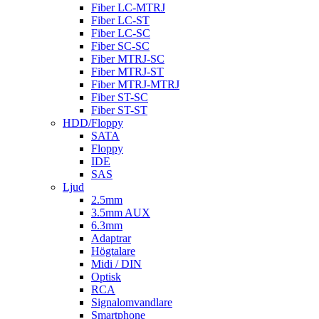
Fiber LC-MTRJ
Fiber LC-ST
Fiber LC-SC
Fiber SC-SC
Fiber MTRJ-SC
Fiber MTRJ-ST
Fiber MTRJ-MTRJ
Fiber ST-SC
Fiber ST-ST
HDD/Floppy
SATA
Floppy
IDE
SAS
Ljud
2.5mm
3.5mm AUX
6.3mm
Adaptrar
Högtalare
Midi / DIN
Optisk
RCA
Signalomvandlare
Smartphone