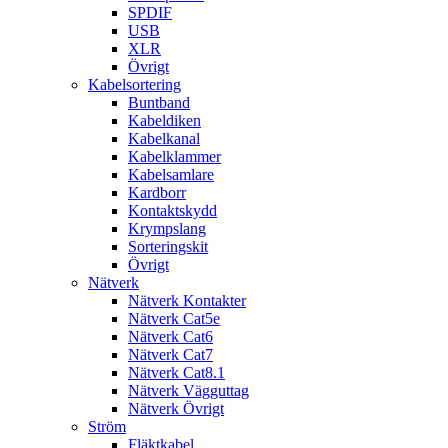
SPDIF
USB
XLR
Övrigt
Kabelsortering
Buntband
Kabeldiken
Kabelkanal
Kabelklammer
Kabelsamlare
Kardborr
Kontaktskydd
Krympslang
Sorteringskit
Övrigt
Nätverk
Nätverk Kontakter
Nätverk Cat5e
Nätverk Cat6
Nätverk Cat7
Nätverk Cat8.1
Nätverk Vägguttag
Nätverk Övrigt
Ström
Fläktkabel