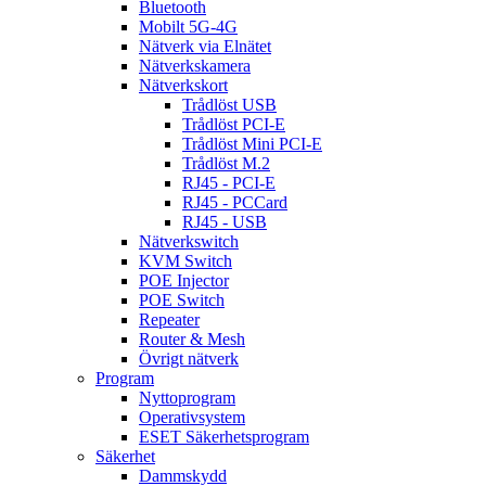
Bluetooth
Mobilt 5G-4G
Nätverk via Elnätet
Nätverkskamera
Nätverkskort
Trådlöst USB
Trådlöst PCI-E
Trådlöst Mini PCI-E
Trådlöst M.2
RJ45 - PCI-E
RJ45 - PCCard
RJ45 - USB
Nätverkswitch
KVM Switch
POE Injector
POE Switch
Repeater
Router & Mesh
Övrigt nätverk
Program
Nyttoprogram
Operativsystem
ESET Säkerhetsprogram
Säkerhet
Dammskydd