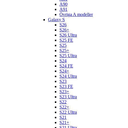
A90
A91
Övriga A modeller
Galaxy S
S26
S26+
S26 Ultra
S25 FE
S25
S25+
S25 Ultra
S24
S24 FE
S24+
S24 Ultra
S23
S23 FE
S23+
S23 Ultra
S22
S22+
S22 Ultra
S21
S21+
S21 Ultra