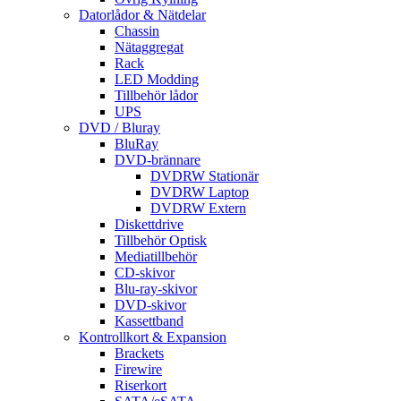
Datorlådor & Nätdelar
Chassin
Nätaggregat
Rack
LED Modding
Tillbehör lådor
UPS
DVD / Bluray
BluRay
DVD-brännare
DVDRW Stationär
DVDRW Laptop
DVDRW Extern
Diskettdrive
Tillbehör Optisk
Mediatillbehör
CD-skivor
Blu-ray-skivor
DVD-skivor
Kassettband
Kontrollkort & Expansion
Brackets
Firewire
Riserkort