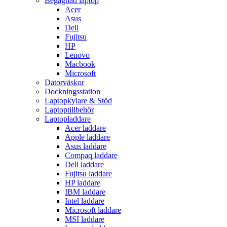
Begagnad laptop
Acer
Asus
Dell
Fujitsu
HP
Lenovo
Macbook
Microsoft
Datorväskor
Dockningsstation
Laptopkylare & Stöd
Laptoptillbehör
Laptopladdare
Acer laddare
Apple laddare
Asus laddare
Compaq laddare
Dell laddare
Fujitsu laddare
HP laddare
IBM laddare
Intel laddare
Microsoft laddare
MSI laddare