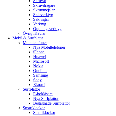
Skruvar
Skruvdragare
Skruvmejslar
Skärverktyg
Säkringar
Verktyg
Öppningsverktyg
Övrigt Kablar
Mobil & Surfplatta
Mobiltelefoner
Nya Mobiltelefoner
iPhone
Huawei
Microsoft
Nokia
OnePlus
Samsung
Sony
Xiaomi
Surfplattor
E-bokläsare
Nya Surfplattor
Begagnade Surfplattor
Smartklockor
Smartklockor