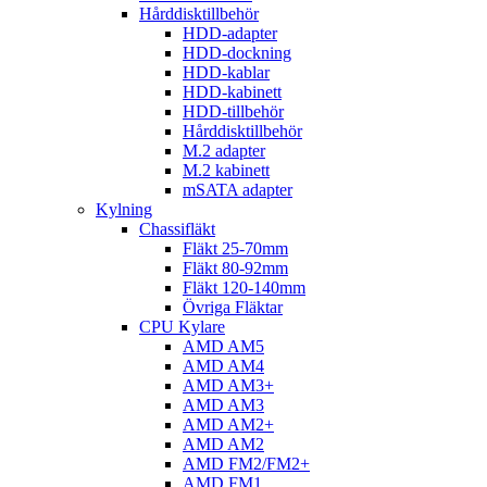
Hårddisktillbehör
HDD-adapter
HDD-dockning
HDD-kablar
HDD-kabinett
HDD-tillbehör
Hårddisktillbehör
M.2 adapter
M.2 kabinett
mSATA adapter
Kylning
Chassifläkt
Fläkt 25-70mm
Fläkt 80-92mm
Fläkt 120-140mm
Övriga Fläktar
CPU Kylare
AMD AM5
AMD AM4
AMD AM3+
AMD AM3
AMD AM2+
AMD AM2
AMD FM2/FM2+
AMD FM1