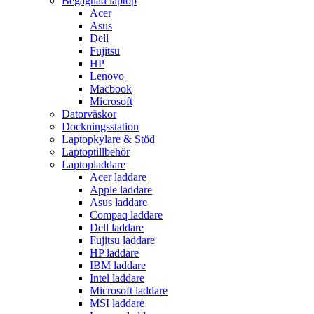
Begagnad laptop
Acer
Asus
Dell
Fujitsu
HP
Lenovo
Macbook
Microsoft
Datorväskor
Dockningsstation
Laptopkylare & Stöd
Laptoptillbehör
Laptopladdare
Acer laddare
Apple laddare
Asus laddare
Compaq laddare
Dell laddare
Fujitsu laddare
HP laddare
IBM laddare
Intel laddare
Microsoft laddare
MSI laddare