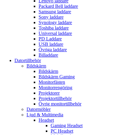
Lenovo laddare
Packard Bell laddare
Samsung laddare
Sony laddare
Synology laddare
Toshiba laddare
Universal laddare
PD Laddare
USB laddare
Övriga laddare
Billaddare
Datortillbehör
Bildskärm
Bildskärm
Bildskärm Gaming
Monitorfästen
Monitorrengöring
Projektorer
Projektortillbehör
Övrig monitortillbehör
Datormöbler
Ljud & Multimedia
Headset
Gaming Headset
PC Headset