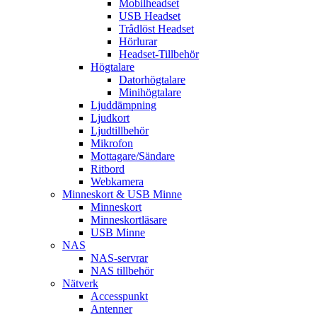
Mobilheadset
USB Headset
Trådlöst Headset
Hörlurar
Headset-Tillbehör
Högtalare
Datorhögtalare
Minihögtalare
Ljuddämpning
Ljudkort
Ljudtillbehör
Mikrofon
Mottagare/Sändare
Ritbord
Webkamera
Minneskort & USB Minne
Minneskort
Minneskortläsare
USB Minne
NAS
NAS-servrar
NAS tillbehör
Nätverk
Accesspunkt
Antenner