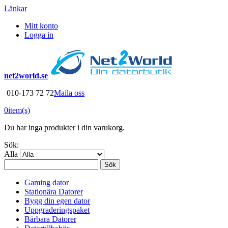
Länkar
Mitt konto
Logga in
net2world.se
010-173 72 72
Maila oss
0
item(s)
Du har inga produkter i din varukorg.
Sök:
Alla
Sök
Gaming dator
Stationära Datorer
Bygg din egen dator
Uppgraderingspaket
Bärbara Datorer