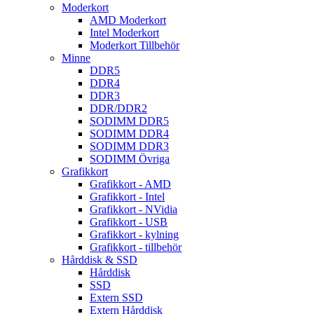
Moderkort
AMD Moderkort
Intel Moderkort
Moderkort Tillbehör
Minne
DDR5
DDR4
DDR3
DDR/DDR2
SODIMM DDR5
SODIMM DDR4
SODIMM DDR3
SODIMM Övriga
Grafikkort
Grafikkort - AMD
Grafikkort - Intel
Grafikkort - NVidia
Grafikkort - USB
Grafikkort - kylning
Grafikkort - tillbehör
Hårddisk & SSD
Hårddisk
SSD
Extern SSD
Extern Hårddisk