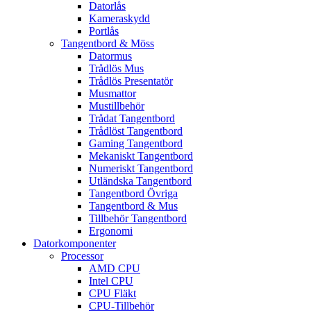
Datorlås
Kameraskydd
Portlås
Tangentbord & Möss
Datormus
Trådlös Mus
Trådlös Presentatör
Musmattor
Mustillbehör
Trådat Tangentbord
Trådlöst Tangentbord
Gaming Tangentbord
Mekaniskt Tangentbord
Numeriskt Tangentbord
Utländska Tangentbord
Tangentbord Övriga
Tangentbord & Mus
Tillbehör Tangentbord
Ergonomi
Datorkomponenter
Processor
AMD CPU
Intel CPU
CPU Fläkt
CPU-Tillbehör