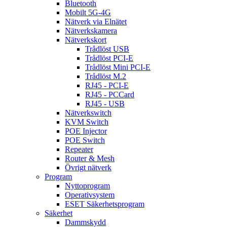
Bluetooth
Mobilt 5G-4G
Nätverk via Elnätet
Nätverkskamera
Nätverkskort
Trådlöst USB
Trådlöst PCI-E
Trådlöst Mini PCI-E
Trådlöst M.2
RJ45 - PCI-E
RJ45 - PCCard
RJ45 - USB
Nätverkswitch
KVM Switch
POE Injector
POE Switch
Repeater
Router & Mesh
Övrigt nätverk
Program
Nyttoprogram
Operativsystem
ESET Säkerhetsprogram
Säkerhet
Dammskydd