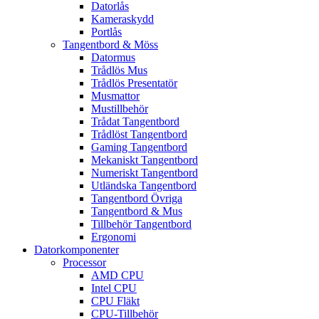
Datorlås
Kameraskydd
Portlås
Tangentbord & Möss
Datormus
Trådlös Mus
Trådlös Presentatör
Musmattor
Mustillbehör
Trådat Tangentbord
Trådlöst Tangentbord
Gaming Tangentbord
Mekaniskt Tangentbord
Numeriskt Tangentbord
Utländska Tangentbord
Tangentbord Övriga
Tangentbord & Mus
Tillbehör Tangentbord
Ergonomi
Datorkomponenter
Processor
AMD CPU
Intel CPU
CPU Fläkt
CPU-Tillbehör