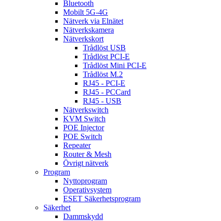
Bluetooth
Mobilt 5G-4G
Nätverk via Elnätet
Nätverkskamera
Nätverkskort
Trådlöst USB
Trådlöst PCI-E
Trådlöst Mini PCI-E
Trådlöst M.2
RJ45 - PCI-E
RJ45 - PCCard
RJ45 - USB
Nätverkswitch
KVM Switch
POE Injector
POE Switch
Repeater
Router & Mesh
Övrigt nätverk
Program
Nyttoprogram
Operativsystem
ESET Säkerhetsprogram
Säkerhet
Dammskydd