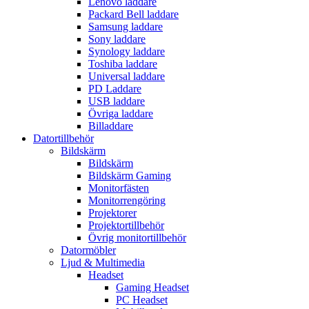
Lenovo laddare
Packard Bell laddare
Samsung laddare
Sony laddare
Synology laddare
Toshiba laddare
Universal laddare
PD Laddare
USB laddare
Övriga laddare
Billaddare
Datortillbehör
Bildskärm
Bildskärm
Bildskärm Gaming
Monitorfästen
Monitorrengöring
Projektorer
Projektortillbehör
Övrig monitortillbehör
Datormöbler
Ljud & Multimedia
Headset
Gaming Headset
PC Headset