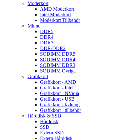
Moderkort
AMD Moderkort
Intel Moderkort
Moderkort Tillbehör
Minne
DDR5
DDR4
DDR3
DDR/DDR2
SODIMM DDR5
SODIMM DDR4
SODIMM DDR3
SODIMM Övriga
Grafikkort
Grafikkort - AMD
Grafikkort - Intel
Grafikkort - NVidia
Grafikkort - USB
Grafikkort - kylning
Grafikkort - tillbehör
Hårddisk & SSD
Hårddisk
SSD
Extern SSD
Extern Hårddisk