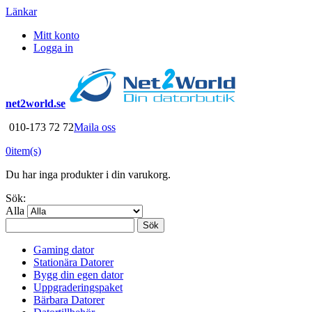
Länkar
Mitt konto
Logga in
net2world.se
010-173 72 72
Maila oss
0
item(s)
Du har inga produkter i din varukorg.
Sök:
Alla
Sök
Gaming dator
Stationära Datorer
Bygg din egen dator
Uppgraderingspaket
Bärbara Datorer