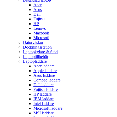
Begagnad laptop
Acer
Asus
Dell
Fujitsu
HP
Lenovo
Macbook
Microsoft
Datorväskor
Dockningsstation
Laptopkylare & Stöd
Laptoptillbehör
Laptopladdare
Acer laddare
Apple laddare
Asus laddare
Compaq laddare
Dell laddare
Fujitsu laddare
HP laddare
IBM laddare
Intel laddare
Microsoft laddare
MSI laddare