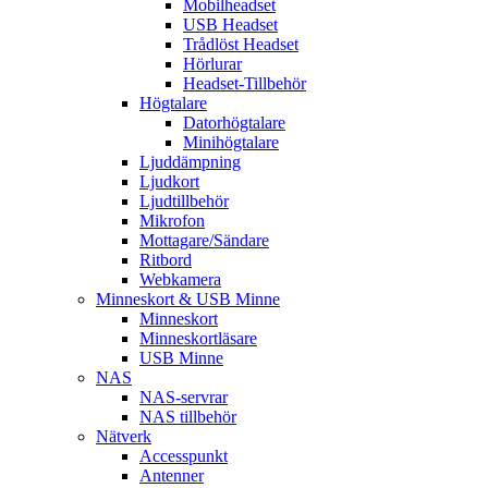
Mobilheadset
USB Headset
Trådlöst Headset
Hörlurar
Headset-Tillbehör
Högtalare
Datorhögtalare
Minihögtalare
Ljuddämpning
Ljudkort
Ljudtillbehör
Mikrofon
Mottagare/Sändare
Ritbord
Webkamera
Minneskort & USB Minne
Minneskort
Minneskortläsare
USB Minne
NAS
NAS-servrar
NAS tillbehör
Nätverk
Accesspunkt
Antenner