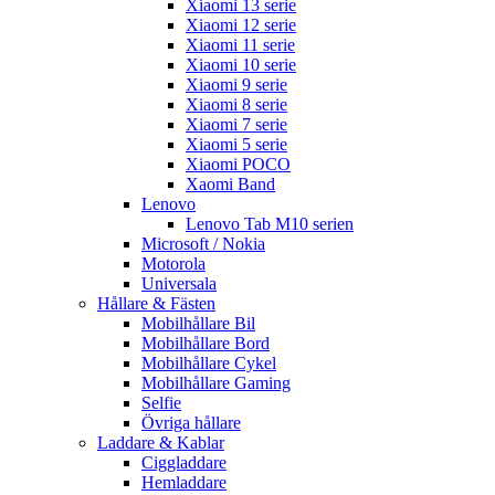
Xiaomi 13 serie
Xiaomi 12 serie
Xiaomi 11 serie
Xiaomi 10 serie
Xiaomi 9 serie
Xiaomi 8 serie
Xiaomi 7 serie
Xiaomi 5 serie
Xiaomi POCO
Xaomi Band
Lenovo
Lenovo Tab M10 serien
Microsoft / Nokia
Motorola
Universala
Hållare & Fästen
Mobilhållare Bil
Mobilhållare Bord
Mobilhållare Cykel
Mobilhållare Gaming
Selfie
Övriga hållare
Laddare & Kablar
Ciggladdare
Hemladdare