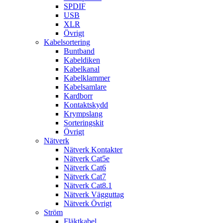
SPDIF
USB
XLR
Övrigt
Kabelsortering
Buntband
Kabeldiken
Kabelkanal
Kabelklammer
Kabelsamlare
Kardborr
Kontaktskydd
Krympslang
Sorteringskit
Övrigt
Nätverk
Nätverk Kontakter
Nätverk Cat5e
Nätverk Cat6
Nätverk Cat7
Nätverk Cat8.1
Nätverk Vägguttag
Nätverk Övrigt
Ström
Fläktkabel