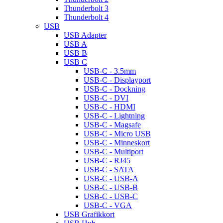
Thunderbolt 3
Thunderbolt 4
USB
USB Adapter
USB A
USB B
USB C
USB-C - 3.5mm
USB-C - Displayport
USB-C - Dockning
USB-C - DVI
USB-C - HDMI
USB-C - Lightning
USB-C - Magsafe
USB-C - Micro USB
USB-C - Minneskort
USB-C - Multiport
USB-C - RJ45
USB-C - SATA
USB-C - USB-A
USB-C - USB-B
USB-C - USB-C
USB-C - VGA
USB Grafikkort