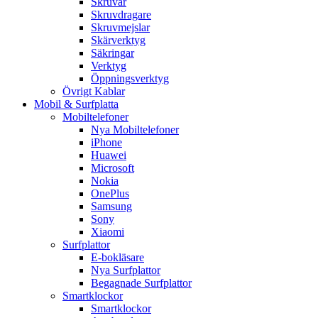
Skruvar
Skruvdragare
Skruvmejslar
Skärverktyg
Säkringar
Verktyg
Öppningsverktyg
Övrigt Kablar
Mobil & Surfplatta
Mobiltelefoner
Nya Mobiltelefoner
iPhone
Huawei
Microsoft
Nokia
OnePlus
Samsung
Sony
Xiaomi
Surfplattor
E-bokläsare
Nya Surfplattor
Begagnade Surfplattor
Smartklockor
Smartklockor