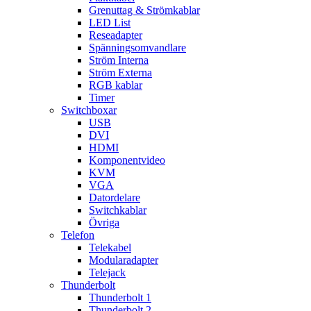
Grenuttag & Strömkablar
LED List
Reseadapter
Spänningsomvandlare
Ström Interna
Ström Externa
RGB kablar
Timer
Switchboxar
USB
DVI
HDMI
Komponentvideo
KVM
VGA
Datordelare
Switchkablar
Övriga
Telefon
Telekabel
Modularadapter
Telejack
Thunderbolt
Thunderbolt 1
Thunderbolt 2