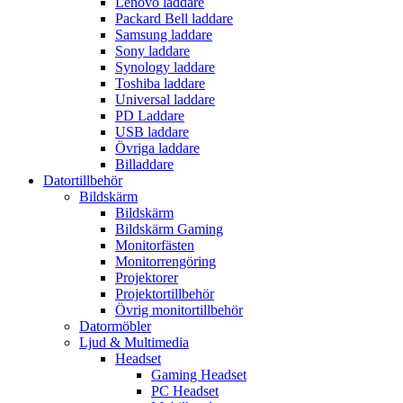
Lenovo laddare
Packard Bell laddare
Samsung laddare
Sony laddare
Synology laddare
Toshiba laddare
Universal laddare
PD Laddare
USB laddare
Övriga laddare
Billaddare
Datortillbehör
Bildskärm
Bildskärm
Bildskärm Gaming
Monitorfästen
Monitorrengöring
Projektorer
Projektortillbehör
Övrig monitortillbehör
Datormöbler
Ljud & Multimedia
Headset
Gaming Headset
PC Headset