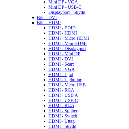
Mini DP - VGA
Mini DP - USB-C
Displayport - Skydd
Bild - DVI
Bild - HDMI
HDMI - EDID
HDMI - HDMI
HDMI - Micro HDMI
HDMI - Mini HDMI
HDMI - Displayport
HDMI - Mini DP
HDMI - DVI
HDMI - Scart
HDMI - VGA
HDMI - Ljud
HDMI - Lightning
HDMI - Micro USB
HDMI - RCA
HDMI - USB A
HDMI - USB C
HDMI - RJ45
HDMI - Splitter
HDMI - Switch
HDMI - Uttag
HDMI - Skydd