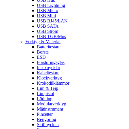
USB Hub
USB Lightning
USB Micro
USB Mini
USB RJ45/LAN
USB SATA
USB Ström
USB TGB/Mus
Verktyg & Material
Batteritestare
Borste
ESD
Förstoringsglas
Insexnycklar
Kabeltestare
Klockverktyg
Krokodilklämmor
Lim & Tejp
Limpistol
Lödning
Modularverktyg
Mätinstrument
Pincetter
Rengöring
Skiftnycklar