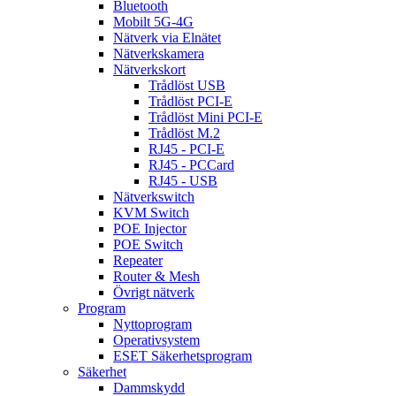
Bluetooth
Mobilt 5G-4G
Nätverk via Elnätet
Nätverkskamera
Nätverkskort
Trådlöst USB
Trådlöst PCI-E
Trådlöst Mini PCI-E
Trådlöst M.2
RJ45 - PCI-E
RJ45 - PCCard
RJ45 - USB
Nätverkswitch
KVM Switch
POE Injector
POE Switch
Repeater
Router & Mesh
Övrigt nätverk
Program
Nyttoprogram
Operativsystem
ESET Säkerhetsprogram
Säkerhet
Dammskydd