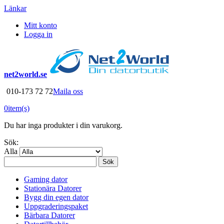
Länkar
Mitt konto
Logga in
net2world.se
010-173 72 72
Maila oss
0
item(s)
Du har inga produkter i din varukorg.
Sök:
Alla
Sök
Gaming dator
Stationära Datorer
Bygg din egen dator
Uppgraderingspaket
Bärbara Datorer