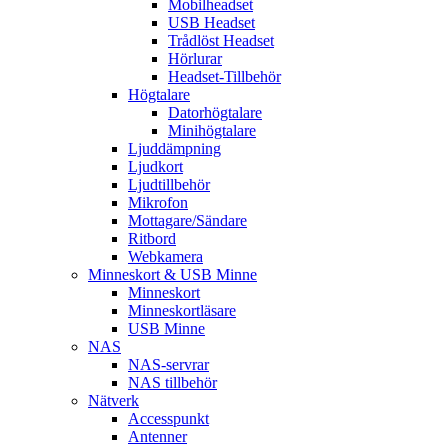
Mobilheadset
USB Headset
Trådlöst Headset
Hörlurar
Headset-Tillbehör
Högtalare
Datorhögtalare
Minihögtalare
Ljuddämpning
Ljudkort
Ljudtillbehör
Mikrofon
Mottagare/Sändare
Ritbord
Webkamera
Minneskort & USB Minne
Minneskort
Minneskortläsare
USB Minne
NAS
NAS-servrar
NAS tillbehör
Nätverk
Accesspunkt
Antenner