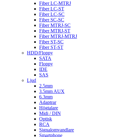
Fiber LC-MTRJ
Fiber LC-ST
Fiber LC-SC
Fiber SC-SC
Fiber MTRJ-SC
Fiber MTRJ-ST
Fiber MTRJ-MTRJ
Fiber ST-SC
Fiber ST-ST
HDD/Floppy
SATA
Floppy
IDE
SAS
Ljud
2.5mm
3.5mm AUX
6.3mm
Adaptrar
Högtalare
Midi / DIN
Optisk
RCA
Signalomvandlare
Smartphone