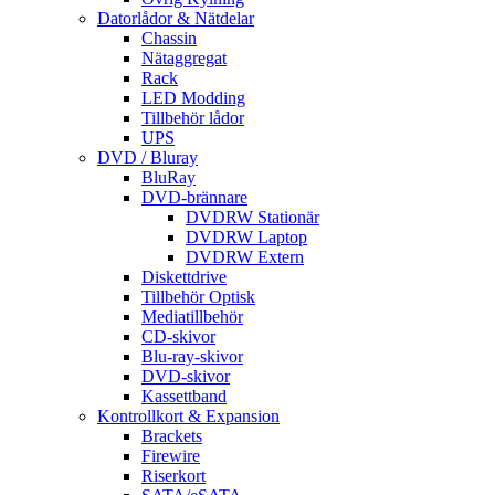
Datorlådor & Nätdelar
Chassin
Nätaggregat
Rack
LED Modding
Tillbehör lådor
UPS
DVD / Bluray
BluRay
DVD-brännare
DVDRW Stationär
DVDRW Laptop
DVDRW Extern
Diskettdrive
Tillbehör Optisk
Mediatillbehör
CD-skivor
Blu-ray-skivor
DVD-skivor
Kassettband
Kontrollkort & Expansion
Brackets
Firewire
Riserkort