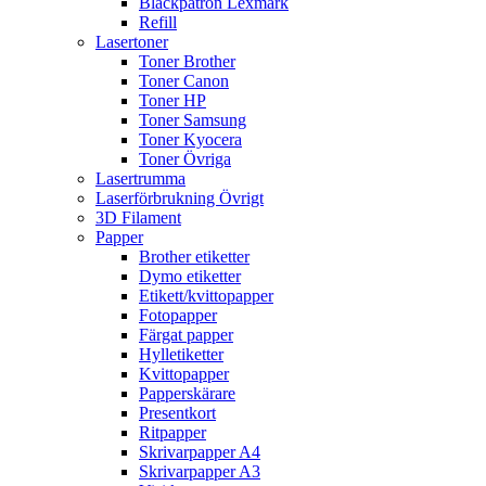
Bläckpatron Lexmark
Refill
Lasertoner
Toner Brother
Toner Canon
Toner HP
Toner Samsung
Toner Kyocera
Toner Övriga
Lasertrumma
Laserförbrukning Övrigt
3D Filament
Papper
Brother etiketter
Dymo etiketter
Etikett/kvittopapper
Fotopapper
Färgat papper
Hylletiketter
Kvittopapper
Papperskärare
Presentkort
Ritpapper
Skrivarpapper A4
Skrivarpapper A3