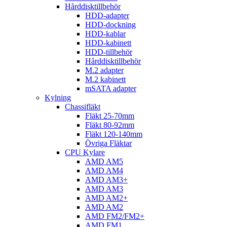
Hårddisktillbehör
HDD-adapter
HDD-dockning
HDD-kablar
HDD-kabinett
HDD-tillbehör
Hårddisktillbehör
M.2 adapter
M.2 kabinett
mSATA adapter
Kylning
Chassifläkt
Fläkt 25-70mm
Fläkt 80-92mm
Fläkt 120-140mm
Övriga Fläktar
CPU Kylare
AMD AM5
AMD AM4
AMD AM3+
AMD AM3
AMD AM2+
AMD AM2
AMD FM2/FM2+
AMD FM1