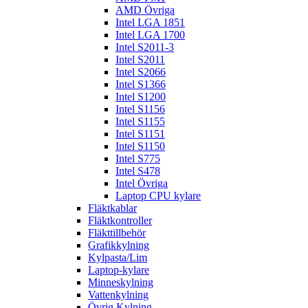
AMD Övriga
Intel LGA 1851
Intel LGA 1700
Intel S2011-3
Intel S2011
Intel S2066
Intel S1366
Intel S1200
Intel S1156
Intel S1155
Intel S1151
Intel S1150
Intel S775
Intel S478
Intel Övriga
Laptop CPU kylare
Fläktkablar
Fläktkontroller
Fläkttillbehör
Grafikkylning
Kylpasta/Lim
Laptop-kylare
Minneskylning
Vattenkylning
Övrig Kylning