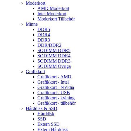
Moderkort
AMD Moderkort
Intel Moderkort
Moderkort Tillbehör
Minne
DDR5
DDR4
DDR3
DDR/DDR2
SODIMM DDR5
SODIMM DDR4
SODIMM DDR3
SODIMM Övriga
Grafikkort
Grafikkort - AMD
Grafikkort - Intel
Grafikkort - NVidia
Grafikkort - USB
Grafikkort - kylning
Grafikkort - tillbehör
Hårddisk & SSD
Hårddisk
SSD
Extern SSD
Extern Hårddisk