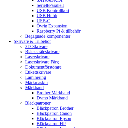
SATA/eSATA
Seriell/Parallell
USB Kontrollkort
USB Hubb
USB-C
Övrig Expansion
Raspberry Pi & tillbehör
Begagnade komponenter
Skrivare & Tillbehör
3D-Skrivare
Bläckstråleskrivare
Laserskrivare
Laserskrivare Färg
Dokumentförstörare
Etikettskrivare
Laminering
Märkmaskin
Märkband
Brother Märkband
Dymo Märkband
Bläckpatroner
Bläckpatron Brother
Bläckpatron Canon
Bläckpatron Epson
Bläckpatron HP