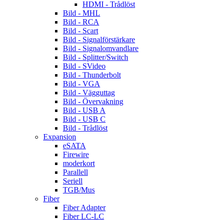
HDMI - Trådlöst
Bild - MHL
Bild - RCA
Bild - Scart
Bild - Signalförstärkare
Bild - Signalomvandlare
Bild - Splitter/Switch
Bild - SVideo
Bild - Thunderbolt
Bild - VGA
Bild - Vägguttag
Bild - Övervakning
Bild - USB A
Bild - USB C
Bild - Trådlöst
Expansion
eSATA
Firewire
moderkort
Parallell
Seriell
TGB/Mus
Fiber
Fiber Adapter
Fiber LC-LC