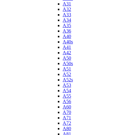
A31
A32
A33
A34
A35
A36
A40
A40s
A41
A42
A50
A50s
A51
A52
A52s
A53
A54
A55
A56
A60
A70
A71
A72
A80
A81