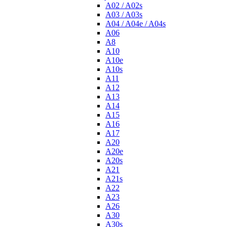
A02 / A02s
A03 / A03s
A04 / A04e / A04s
A06
A8
A10
A10e
A10s
A11
A12
A13
A14
A15
A16
A17
A20
A20e
A20s
A21
A21s
A22
A23
A26
A30
A30s