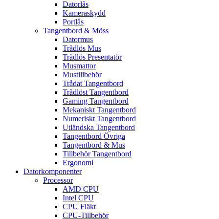
Datorlås
Kameraskydd
Portlås
Tangentbord & Möss
Datormus
Trådlös Mus
Trådlös Presentatör
Musmattor
Mustillbehör
Trådat Tangentbord
Trådlöst Tangentbord
Gaming Tangentbord
Mekaniskt Tangentbord
Numeriskt Tangentbord
Utländska Tangentbord
Tangentbord Övriga
Tangentbord & Mus
Tillbehör Tangentbord
Ergonomi
Datorkomponenter
Processor
AMD CPU
Intel CPU
CPU Fläkt
CPU-Tillbehör