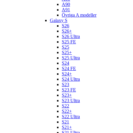
A90
A91
Övriga A modeller
Galaxy S
S26
S26+
S26 Ultra
S25 FE
S25
S25+
S25 Ultra
S24
S24 FE
S24+
S24 Ultra
S23
S23 FE
S23+
S23 Ultra
S22
S22+
S22 Ultra
S21
S21+
S21 Ultra