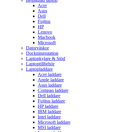
Begagnad laptop
Acer
Asus
Dell
Fujitsu
HP
Lenovo
Macbook
Microsoft
Datorväskor
Dockningsstation
Laptopkylare & Stöd
Laptoptillbehör
Laptopladdare
Acer laddare
Apple laddare
Asus laddare
Compaq laddare
Dell laddare
Fujitsu laddare
HP laddare
IBM laddare
Intel laddare
Microsoft laddare
MSI laddare