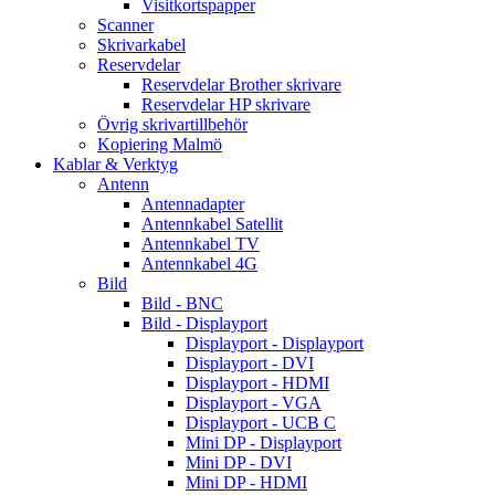
Visitkortspapper
Scanner
Skrivarkabel
Reservdelar
Reservdelar Brother skrivare
Reservdelar HP skrivare
Övrig skrivartillbehör
Kopiering Malmö
Kablar & Verktyg
Antenn
Antennadapter
Antennkabel Satellit
Antennkabel TV
Antennkabel 4G
Bild
Bild - BNC
Bild - Displayport
Displayport - Displayport
Displayport - DVI
Displayport - HDMI
Displayport - VGA
Displayport - UCB C
Mini DP - Displayport
Mini DP - DVI
Mini DP - HDMI