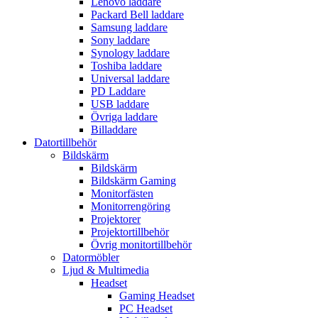
Lenovo laddare
Packard Bell laddare
Samsung laddare
Sony laddare
Synology laddare
Toshiba laddare
Universal laddare
PD Laddare
USB laddare
Övriga laddare
Billaddare
Datortillbehör
Bildskärm
Bildskärm
Bildskärm Gaming
Monitorfästen
Monitorrengöring
Projektorer
Projektortillbehör
Övrig monitortillbehör
Datormöbler
Ljud & Multimedia
Headset
Gaming Headset
PC Headset