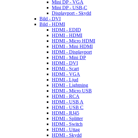
Mini DP - VGA
Mini DP - USB-C
Displayport - Skydd
Bild - DVI
Bild - HDMI
HDMI - EDID
HDMI - HDMI
HDMI - Micro HDMI
HDMI - Mini HDMI
HDMI - Displayport
HDMI - Mini DP
HDMI - DVI
HDMI - Scart
HDMI - VGA
HDMI - Ljud
HDMI - Lightning
HDMI - Micro USB
HDMI - RCA
HDMI - USB A
HDMI - USB C
HDMI - RJ45
HDMI - Splitter
HDMI - Switch
HDMI - Uttag
HDMI - Skydd