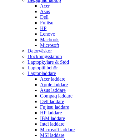
Begagnad laptop
Acer
Asus
Dell
Fujitsu
HP
Lenovo
Macbook
Microsoft
Datorväskor
Dockningsstation
Laptopkylare & Stöd
Laptoptillbehör
Laptopladdare
Acer laddare
Apple laddare
Asus laddare
Compaq laddare
Dell laddare
Fujitsu laddare
HP laddare
IBM laddare
Intel laddare
Microsoft laddare
MSI laddare