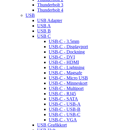
Thunderbolt 3
Thunderbolt 4
USB
USB Adapter
USB A
USB B
USB C
USB-C - 3.5mm
USB-C - Displayport
USB-C - Dockning
USB-C - DVI
USB-C - HDMI
USB-C - Lightning
USB-C - Magsafe
USB-C - Micro USB
USB-C - Minneskort
USB-C - Multiport
USB-C - RJ45
USB-C - SATA
USB-C - USB-A
USB-C - USB-B
USB-C - USB-C
USB-C - VGA
USB Grafikkort