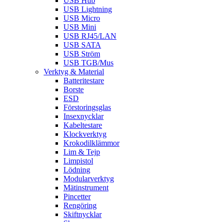
USB Hub
USB Lightning
USB Micro
USB Mini
USB RJ45/LAN
USB SATA
USB Ström
USB TGB/Mus
Verktyg & Material
Batteritestare
Borste
ESD
Förstoringsglas
Insexnycklar
Kabeltestare
Klockverktyg
Krokodilklämmor
Lim & Tejp
Limpistol
Lödning
Modularverktyg
Mätinstrument
Pincetter
Rengöring
Skiftnycklar