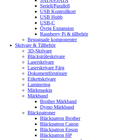
SATA/eSATA
Seriell/Parallell
USB Kontrollkort
USB Hubb
USB-C
Övrig Expansion
Raspberry Pi & tillbehör
Begagnade komponenter
Skrivare & Tillbehör
3D-Skrivare
Bläckstråleskrivare
Laserskrivare
Laserskrivare Färg
Dokumentförstörare
Etikettskrivare
Laminering
Märkmaskin
Märkband
Brother Märkband
Dymo Märkband
Bläckpatroner
Bläckpatron Brother
Bläckpatron Canon
Bläckpatron Epson
Bläckpatron HP