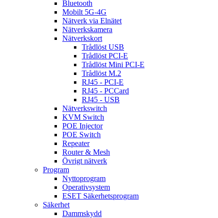
Bluetooth
Mobilt 5G-4G
Nätverk via Elnätet
Nätverkskamera
Nätverkskort
Trådlöst USB
Trådlöst PCI-E
Trådlöst Mini PCI-E
Trådlöst M.2
RJ45 - PCI-E
RJ45 - PCCard
RJ45 - USB
Nätverkswitch
KVM Switch
POE Injector
POE Switch
Repeater
Router & Mesh
Övrigt nätverk
Program
Nyttoprogram
Operativsystem
ESET Säkerhetsprogram
Säkerhet
Dammskydd