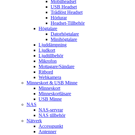
Mobilheadset
USB Headset
Trådlöst Headset
Hörlurar
Headset-Tillbehör
Högtalare
Datorhögtalare
Minihögtalare
Ljuddämpning
Ljudkort
Ljudtillbehör
Mikrofon
Mottagare/Sändare
Ritbord
Webkamera
Minneskort & USB Minne
Minneskort
Minneskortläsare
USB Minne
NAS
NAS-servrar
NAS tillbehör
Nätverk
Accesspunkt
Antenner