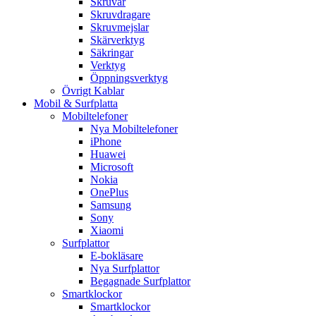
Skruvar
Skruvdragare
Skruvmejslar
Skärverktyg
Säkringar
Verktyg
Öppningsverktyg
Övrigt Kablar
Mobil & Surfplatta
Mobiltelefoner
Nya Mobiltelefoner
iPhone
Huawei
Microsoft
Nokia
OnePlus
Samsung
Sony
Xiaomi
Surfplattor
E-bokläsare
Nya Surfplattor
Begagnade Surfplattor
Smartklockor
Smartklockor