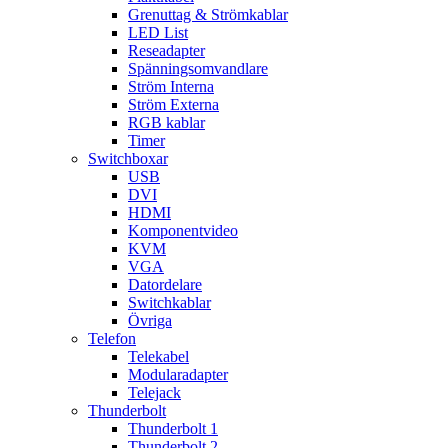
Grenuttag & Strömkablar
LED List
Reseadapter
Spänningsomvandlare
Ström Interna
Ström Externa
RGB kablar
Timer
Switchboxar
USB
DVI
HDMI
Komponentvideo
KVM
VGA
Datordelare
Switchkablar
Övriga
Telefon
Telekabel
Modularadapter
Telejack
Thunderbolt
Thunderbolt 1
Thunderbolt 2