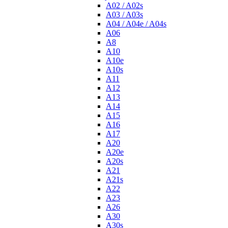
A02 / A02s
A03 / A03s
A04 / A04e / A04s
A06
A8
A10
A10e
A10s
A11
A12
A13
A14
A15
A16
A17
A20
A20e
A20s
A21
A21s
A22
A23
A26
A30
A30s