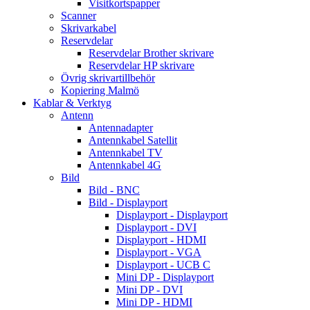
Visitkortspapper
Scanner
Skrivarkabel
Reservdelar
Reservdelar Brother skrivare
Reservdelar HP skrivare
Övrig skrivartillbehör
Kopiering Malmö
Kablar & Verktyg
Antenn
Antennadapter
Antennkabel Satellit
Antennkabel TV
Antennkabel 4G
Bild
Bild - BNC
Bild - Displayport
Displayport - Displayport
Displayport - DVI
Displayport - HDMI
Displayport - VGA
Displayport - UCB C
Mini DP - Displayport
Mini DP - DVI
Mini DP - HDMI