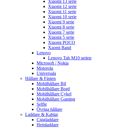
Xiaomi 13 serie
Xiaomi 12 serie
Xiaomi 11 serie
Xiaomi 10 serie
Xiaomi 9 serie
Xiaomi 8 serie
Xiaomi 7 serie
Xiaomi 5 serie
Xiaomi POCO
Xaomi Band
Lenovo
Lenovo Tab M10 serien
Microsoft / Nokia
Motorola
Universala
Hållare & Fästen
Mobilhållare Bil
Mobilhållare Bord
Mobilhållare Cykel
Mobilhållare Gaming
Selfie
Övriga hållare
Laddare & Kablar
Ciggladdare
Hemladdare