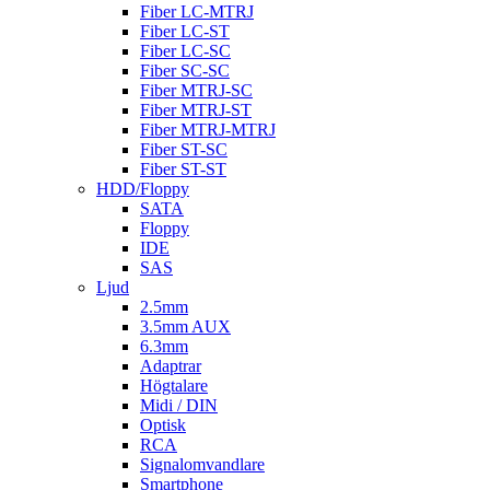
Fiber LC-MTRJ
Fiber LC-ST
Fiber LC-SC
Fiber SC-SC
Fiber MTRJ-SC
Fiber MTRJ-ST
Fiber MTRJ-MTRJ
Fiber ST-SC
Fiber ST-ST
HDD/Floppy
SATA
Floppy
IDE
SAS
Ljud
2.5mm
3.5mm AUX
6.3mm
Adaptrar
Högtalare
Midi / DIN
Optisk
RCA
Signalomvandlare
Smartphone