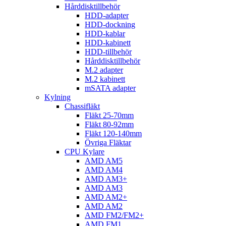
Hårddisktillbehör
HDD-adapter
HDD-dockning
HDD-kablar
HDD-kabinett
HDD-tillbehör
Hårddisktillbehör
M.2 adapter
M.2 kabinett
mSATA adapter
Kylning
Chassifläkt
Fläkt 25-70mm
Fläkt 80-92mm
Fläkt 120-140mm
Övriga Fläktar
CPU Kylare
AMD AM5
AMD AM4
AMD AM3+
AMD AM3
AMD AM2+
AMD AM2
AMD FM2/FM2+
AMD FM1