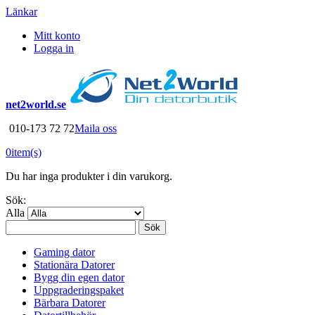
Länkar
Mitt konto
Logga in
net2world.se
010-173 72 72
Maila oss
0
item(s)
Du har inga produkter i din varukorg.
Sök:
Alla
Sök
Gaming dator
Stationära Datorer
Bygg din egen dator
Uppgraderingspaket
Bärbara Datorer