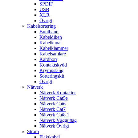
SPDIF
USB
XLR
Övrigt
Kabelsortering
Buntband
Kabeldiken
Kabelkanal
Kabelklammer
Kabelsamlare
Kardborr
Kontaktskydd
Krympslang
Sorteringskit
Övrigt
Nätverk
Nätverk Kontakter
Nätverk Cat5e
Nätverk Cat6
Nätverk Cat7
Nätverk Cat8.1
Nätverk Vägguttag
Nätverk Övrigt
Ström
Fläktkabel