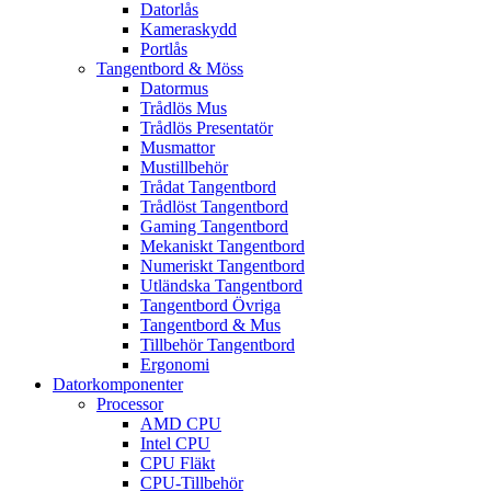
Datorlås
Kameraskydd
Portlås
Tangentbord & Möss
Datormus
Trådlös Mus
Trådlös Presentatör
Musmattor
Mustillbehör
Trådat Tangentbord
Trådlöst Tangentbord
Gaming Tangentbord
Mekaniskt Tangentbord
Numeriskt Tangentbord
Utländska Tangentbord
Tangentbord Övriga
Tangentbord & Mus
Tillbehör Tangentbord
Ergonomi
Datorkomponenter
Processor
AMD CPU
Intel CPU
CPU Fläkt
CPU-Tillbehör