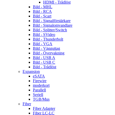
HDMI - Trådlöst
Bild - MHL
Bild - RCA
Bild - Scart
Bild - Signalförstärkare
Bild - Signalomvandlare
Bild - Splitter/Switch
Bild - SVideo
Bild - Thunderbolt
Bild - VGA
Bild - Vägguttag
Bild - Övervakning
Bild - USB A
Bild - USB C
Bild - Trådlöst
Expansion
eSATA
Firewire
moderkort
Parallell
Seriell
TGB/Mus
Fiber
Fiber Adapter
Fiber LC-LC