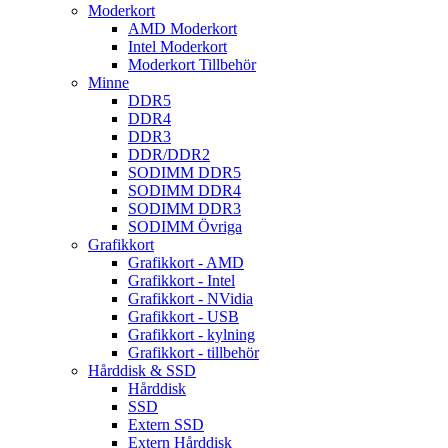
Moderkort
AMD Moderkort
Intel Moderkort
Moderkort Tillbehör
Minne
DDR5
DDR4
DDR3
DDR/DDR2
SODIMM DDR5
SODIMM DDR4
SODIMM DDR3
SODIMM Övriga
Grafikkort
Grafikkort - AMD
Grafikkort - Intel
Grafikkort - NVidia
Grafikkort - USB
Grafikkort - kylning
Grafikkort - tillbehör
Hårddisk & SSD
Hårddisk
SSD
Extern SSD
Extern Hårddisk