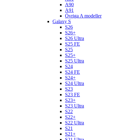
A90
A91
Övriga A modeller
Galaxy S
S26
S26+
S26 Ultra
S25 FE
S25
S25+
S25 Ultra
S24
S24 FE
S24+
S24 Ultra
S23
S23 FE
S23+
S23 Ultra
S22
S22+
S22 Ultra
S21
S21+
S21 Ultra