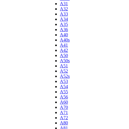
A31
A32
A33
A34
A35
A36
A40
A40s
A41
A42
A50
A50s
A51
A52
A52s
A53
A54
A55
A56
A60
A70
A71
A72
A80
A81