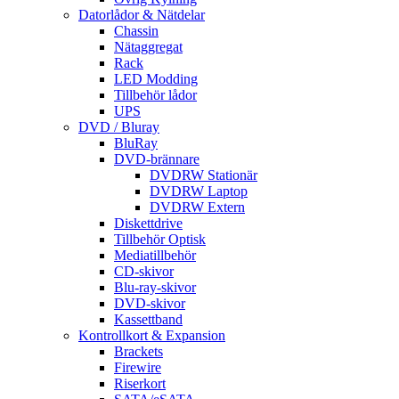
Datorlådor & Nätdelar
Chassin
Nätaggregat
Rack
LED Modding
Tillbehör lådor
UPS
DVD / Bluray
BluRay
DVD-brännare
DVDRW Stationär
DVDRW Laptop
DVDRW Extern
Diskettdrive
Tillbehör Optisk
Mediatillbehör
CD-skivor
Blu-ray-skivor
DVD-skivor
Kassettband
Kontrollkort & Expansion
Brackets
Firewire
Riserkort