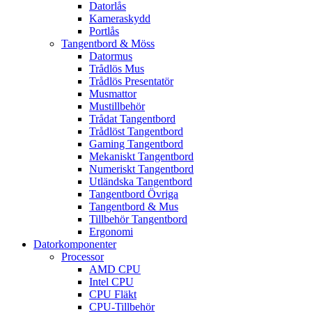
Datorlås
Kameraskydd
Portlås
Tangentbord & Möss
Datormus
Trådlös Mus
Trådlös Presentatör
Musmattor
Mustillbehör
Trådat Tangentbord
Trådlöst Tangentbord
Gaming Tangentbord
Mekaniskt Tangentbord
Numeriskt Tangentbord
Utländska Tangentbord
Tangentbord Övriga
Tangentbord & Mus
Tillbehör Tangentbord
Ergonomi
Datorkomponenter
Processor
AMD CPU
Intel CPU
CPU Fläkt
CPU-Tillbehör