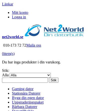
Länkar
Mitt konto
Logga in
net2world.se
010-173 72 72
Maila oss
0
item(s)
Du har inga produkter i din varukorg.
Sök:
Alla
Sök
Gaming dator
Stationära Datorer
Bygg din egen dator
Uppgraderingspaket
Bärbara Datorer