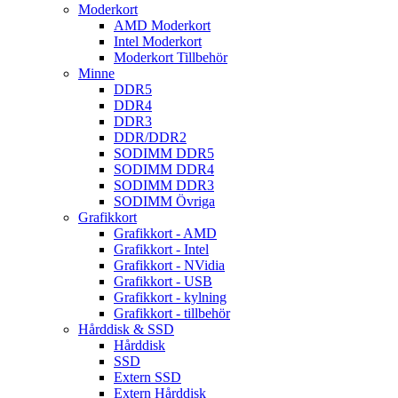
Moderkort
AMD Moderkort
Intel Moderkort
Moderkort Tillbehör
Minne
DDR5
DDR4
DDR3
DDR/DDR2
SODIMM DDR5
SODIMM DDR4
SODIMM DDR3
SODIMM Övriga
Grafikkort
Grafikkort - AMD
Grafikkort - Intel
Grafikkort - NVidia
Grafikkort - USB
Grafikkort - kylning
Grafikkort - tillbehör
Hårddisk & SSD
Hårddisk
SSD
Extern SSD
Extern Hårddisk