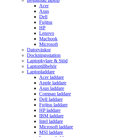
Begagnad laptop
Acer
Asus
Dell
Fujitsu
HP
Lenovo
Macbook
Microsoft
Datorväskor
Dockningsstation
Laptopkylare & Stöd
Laptoptillbehör
Laptopladdare
Acer laddare
Apple laddare
Asus laddare
Compaq laddare
Dell laddare
Fujitsu laddare
HP laddare
IBM laddare
Intel laddare
Microsoft laddare
MSI laddare