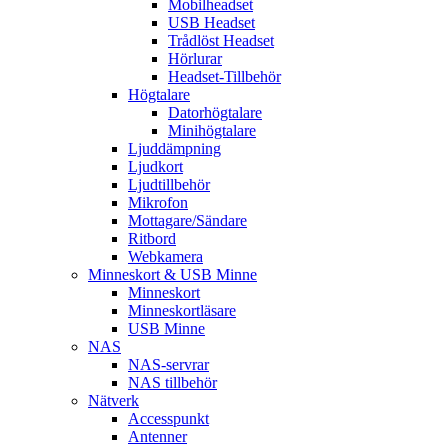
Mobilheadset
USB Headset
Trådlöst Headset
Hörlurar
Headset-Tillbehör
Högtalare
Datorhögtalare
Minihögtalare
Ljuddämpning
Ljudkort
Ljudtillbehör
Mikrofon
Mottagare/Sändare
Ritbord
Webkamera
Minneskort & USB Minne
Minneskort
Minneskortläsare
USB Minne
NAS
NAS-servrar
NAS tillbehör
Nätverk
Accesspunkt
Antenner