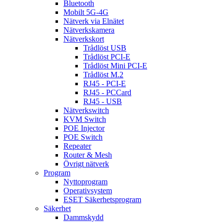
Bluetooth
Mobilt 5G-4G
Nätverk via Elnätet
Nätverkskamera
Nätverkskort
Trådlöst USB
Trådlöst PCI-E
Trådlöst Mini PCI-E
Trådlöst M.2
RJ45 - PCI-E
RJ45 - PCCard
RJ45 - USB
Nätverkswitch
KVM Switch
POE Injector
POE Switch
Repeater
Router & Mesh
Övrigt nätverk
Program
Nyttoprogram
Operativsystem
ESET Säkerhetsprogram
Säkerhet
Dammskydd