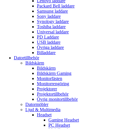
Lenovo laddare
Packard Bell laddare
Samsung laddare
Sony laddare
Synology laddare
Toshiba laddare
Universal laddare
PD Laddare
USB laddare
Övriga laddare
Billaddare
Datortillbehör
Bildskärm
Bildskärm
Bildskärm Gaming
Monitorfästen
Monitorrengöring
Projektorer
Projektortillbehör
Övrig monitortillbehör
Datormöbler
Ljud & Multimedia
Headset
Gaming Headset
PC Headset