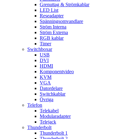
Grenuttag & Strömkablar
LED List
Reseadapter
Spänningsomvandlare
Ström Interna
Ström Externa
RGB kablar
Timer
Switchboxar
USB
DVI
HDMI
Komponentvideo
KVM
VGA
Datordelare
Switchkablar
Övriga
Telefon
Telekabel
Modularadapter
Telejack
Thunderbolt
Thunderbolt 1
Thunderbolt 2