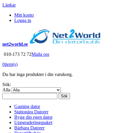
Länkar
Mitt konto
Logga in
net2world.se
010-173 72 72
Maila oss
0
item(s)
Du har inga produkter i din varukorg.
Sök:
Alla
Sök
Gaming dator
Stationära Datorer
Bygg din egen dator
Uppgraderingspaket
Bärbara Datorer