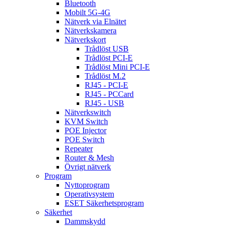
Bluetooth
Mobilt 5G-4G
Nätverk via Elnätet
Nätverkskamera
Nätverkskort
Trådlöst USB
Trådlöst PCI-E
Trådlöst Mini PCI-E
Trådlöst M.2
RJ45 - PCI-E
RJ45 - PCCard
RJ45 - USB
Nätverkswitch
KVM Switch
POE Injector
POE Switch
Repeater
Router & Mesh
Övrigt nätverk
Program
Nyttoprogram
Operativsystem
ESET Säkerhetsprogram
Säkerhet
Dammskydd