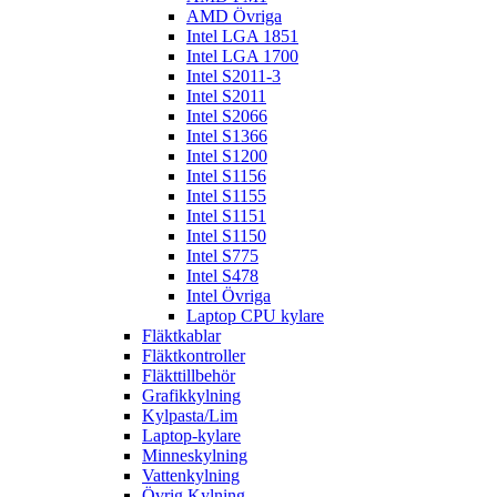
AMD Övriga
Intel LGA 1851
Intel LGA 1700
Intel S2011-3
Intel S2011
Intel S2066
Intel S1366
Intel S1200
Intel S1156
Intel S1155
Intel S1151
Intel S1150
Intel S775
Intel S478
Intel Övriga
Laptop CPU kylare
Fläktkablar
Fläktkontroller
Fläkttillbehör
Grafikkylning
Kylpasta/Lim
Laptop-kylare
Minneskylning
Vattenkylning
Övrig Kylning