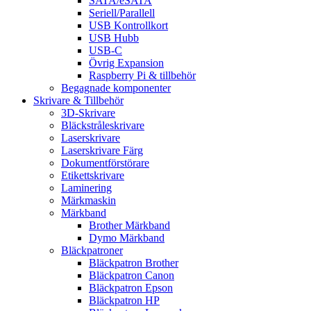
SATA/eSATA
Seriell/Parallell
USB Kontrollkort
USB Hubb
USB-C
Övrig Expansion
Raspberry Pi & tillbehör
Begagnade komponenter
Skrivare & Tillbehör
3D-Skrivare
Bläckstråleskrivare
Laserskrivare
Laserskrivare Färg
Dokumentförstörare
Etikettskrivare
Laminering
Märkmaskin
Märkband
Brother Märkband
Dymo Märkband
Bläckpatroner
Bläckpatron Brother
Bläckpatron Canon
Bläckpatron Epson
Bläckpatron HP