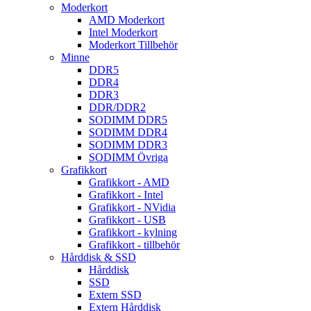
Moderkort
AMD Moderkort
Intel Moderkort
Moderkort Tillbehör
Minne
DDR5
DDR4
DDR3
DDR/DDR2
SODIMM DDR5
SODIMM DDR4
SODIMM DDR3
SODIMM Övriga
Grafikkort
Grafikkort - AMD
Grafikkort - Intel
Grafikkort - NVidia
Grafikkort - USB
Grafikkort - kylning
Grafikkort - tillbehör
Hårddisk & SSD
Hårddisk
SSD
Extern SSD
Extern Hårddisk