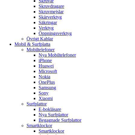
Skruvar
Skruvdragare
Skruvmejslar
Skärverktyg
Säkringar
Verktyg
Öppningsverktyg
Övrigt Kablar
Mobil & Surfplatta
Mobiltelefoner
Nya Mobiltelefoner
iPhone
Huawei
Microsoft
Nokia
OnePlus
Samsung
Sony
Xiaomi
Surfplattor
E-bokläsare
Nya Surfplattor
Begagnade Surfplattor
Smartklockor
Smartklockor