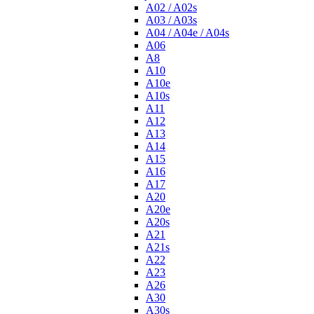
A02 / A02s
A03 / A03s
A04 / A04e / A04s
A06
A8
A10
A10e
A10s
A11
A12
A13
A14
A15
A16
A17
A20
A20e
A20s
A21
A21s
A22
A23
A26
A30
A30s