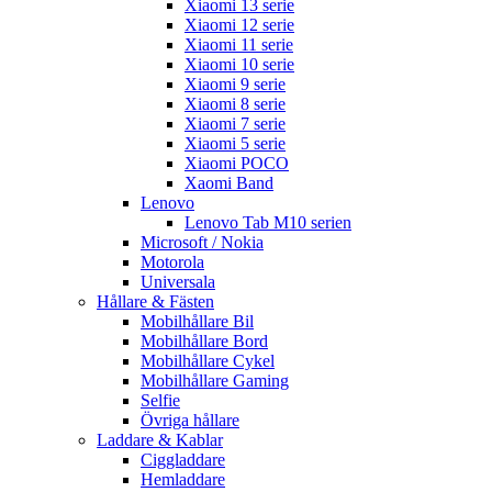
Xiaomi 13 serie
Xiaomi 12 serie
Xiaomi 11 serie
Xiaomi 10 serie
Xiaomi 9 serie
Xiaomi 8 serie
Xiaomi 7 serie
Xiaomi 5 serie
Xiaomi POCO
Xaomi Band
Lenovo
Lenovo Tab M10 serien
Microsoft / Nokia
Motorola
Universala
Hållare & Fästen
Mobilhållare Bil
Mobilhållare Bord
Mobilhållare Cykel
Mobilhållare Gaming
Selfie
Övriga hållare
Laddare & Kablar
Ciggladdare
Hemladdare