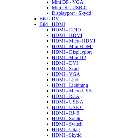
Mini DP - VGA
Mini DP - USB-C
Displayport - Skydd
Bild - DVI
Bild - HDMI
HDMI - EDID
HDMI - HDMI
HDMI - Micro HDMI
HDMI - Mini HDMI
HDMI - Displayport
HDMI - Mini DP
HDMI - DVI
HDMI - Scart
HDMI - VGA
HDMI - Ljud
HDMI - Lightning
HDMI - Micro USB
HDMI - RCA
HDMI - USB A
HDMI - USB C
HDMI - RJ45
HDMI - Splitter
HDMI - Switch
HDMI - Uttag
HDMI - Skydd