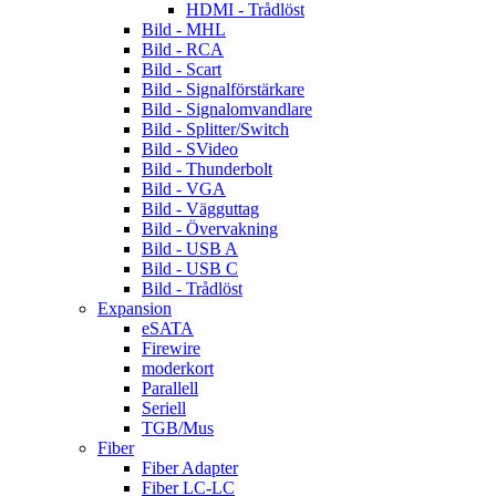
HDMI - Trådlöst
Bild - MHL
Bild - RCA
Bild - Scart
Bild - Signalförstärkare
Bild - Signalomvandlare
Bild - Splitter/Switch
Bild - SVideo
Bild - Thunderbolt
Bild - VGA
Bild - Vägguttag
Bild - Övervakning
Bild - USB A
Bild - USB C
Bild - Trådlöst
Expansion
eSATA
Firewire
moderkort
Parallell
Seriell
TGB/Mus
Fiber
Fiber Adapter
Fiber LC-LC