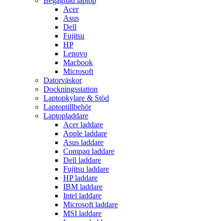
Begagnad laptop
Acer
Asus
Dell
Fujitsu
HP
Lenovo
Macbook
Microsoft
Datorväskor
Dockningsstation
Laptopkylare & Stöd
Laptoptillbehör
Laptopladdare
Acer laddare
Apple laddare
Asus laddare
Compaq laddare
Dell laddare
Fujitsu laddare
HP laddare
IBM laddare
Intel laddare
Microsoft laddare
MSI laddare