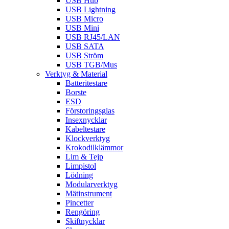
USB Hub
USB Lightning
USB Micro
USB Mini
USB RJ45/LAN
USB SATA
USB Ström
USB TGB/Mus
Verktyg & Material
Batteritestare
Borste
ESD
Förstoringsglas
Insexnycklar
Kabeltestare
Klockverktyg
Krokodilklämmor
Lim & Tejp
Limpistol
Lödning
Modularverktyg
Mätinstrument
Pincetter
Rengöring
Skiftnycklar