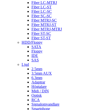
Fiber LC-MTRJ
Fiber LC-ST
Fiber LC-SC
Fiber SC-SC
Fiber MTRJ-SC
Fiber MTRJ-ST
Fiber MTRJ-MTRJ
Fiber ST-SC
Fiber ST-ST
HDD/Floppy
SATA
Floppy
IDE
SAS
Ljud
2.5mm
3.5mm AUX
6.3mm
Adaptrar
Högtalare
Midi / DIN
Optisk
RCA
Signalomvandlare
Smartphone