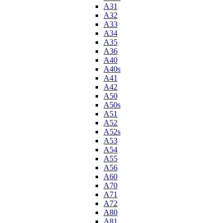
A31
A32
A33
A34
A35
A36
A40
A40s
A41
A42
A50
A50s
A51
A52
A52s
A53
A54
A55
A56
A60
A70
A71
A72
A80
A81