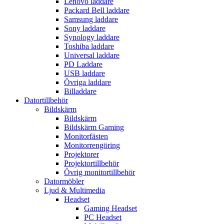
Lenovo laddare
Packard Bell laddare
Samsung laddare
Sony laddare
Synology laddare
Toshiba laddare
Universal laddare
PD Laddare
USB laddare
Övriga laddare
Billaddare
Datortillbehör
Bildskärm
Bildskärm
Bildskärm Gaming
Monitorfästen
Monitorrengöring
Projektorer
Projektortillbehör
Övrig monitortillbehör
Datormöbler
Ljud & Multimedia
Headset
Gaming Headset
PC Headset