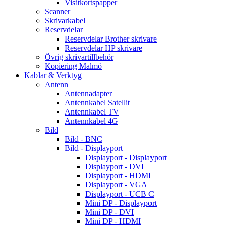
Visitkortspapper
Scanner
Skrivarkabel
Reservdelar
Reservdelar Brother skrivare
Reservdelar HP skrivare
Övrig skrivartillbehör
Kopiering Malmö
Kablar & Verktyg
Antenn
Antennadapter
Antennkabel Satellit
Antennkabel TV
Antennkabel 4G
Bild
Bild - BNC
Bild - Displayport
Displayport - Displayport
Displayport - DVI
Displayport - HDMI
Displayport - VGA
Displayport - UCB C
Mini DP - Displayport
Mini DP - DVI
Mini DP - HDMI