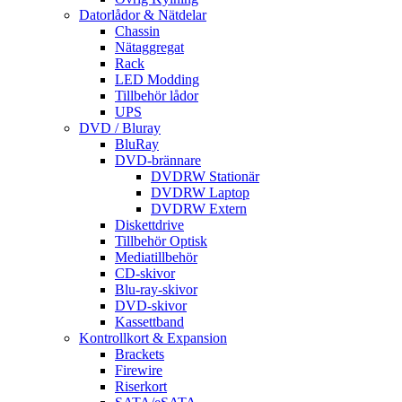
Datorlådor & Nätdelar
Chassin
Nätaggregat
Rack
LED Modding
Tillbehör lådor
UPS
DVD / Bluray
BluRay
DVD-brännare
DVDRW Stationär
DVDRW Laptop
DVDRW Extern
Diskettdrive
Tillbehör Optisk
Mediatillbehör
CD-skivor
Blu-ray-skivor
DVD-skivor
Kassettband
Kontrollkort & Expansion
Brackets
Firewire
Riserkort