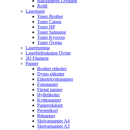
Bläckpatron Lexmark
Refill
Lasertoner
Toner Brother
Toner Canon
Toner HP
Toner Samsung
Toner Kyocera
Toner Övriga
Lasertrumma
Laserförbrukning Övrigt
3D Filament
Papper
Brother etiketter
Dymo etiketter
Etikett/kvittopapper
Fotopapper
Färgat papper
Hylletiketter
Kvittopapper
Papperskärare
Presentkort
Ritpapper
Skrivarpapper A4
Skrivarpapper A3