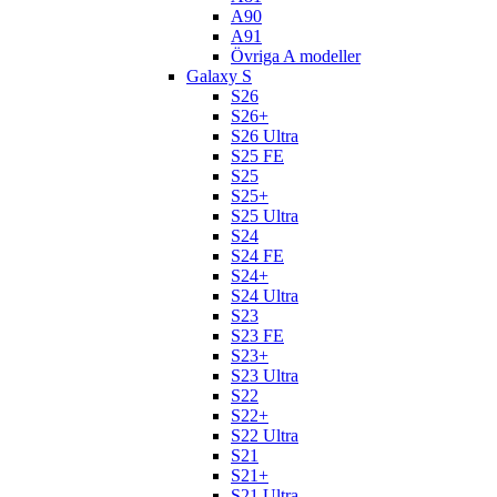
A90
A91
Övriga A modeller
Galaxy S
S26
S26+
S26 Ultra
S25 FE
S25
S25+
S25 Ultra
S24
S24 FE
S24+
S24 Ultra
S23
S23 FE
S23+
S23 Ultra
S22
S22+
S22 Ultra
S21
S21+
S21 Ultra