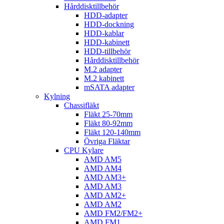
Hårddisktillbehör
HDD-adapter
HDD-dockning
HDD-kablar
HDD-kabinett
HDD-tillbehör
Hårddisktillbehör
M.2 adapter
M.2 kabinett
mSATA adapter
Kylning
Chassifläkt
Fläkt 25-70mm
Fläkt 80-92mm
Fläkt 120-140mm
Övriga Fläktar
CPU Kylare
AMD AM5
AMD AM4
AMD AM3+
AMD AM3
AMD AM2+
AMD AM2
AMD FM2/FM2+
AMD FM1