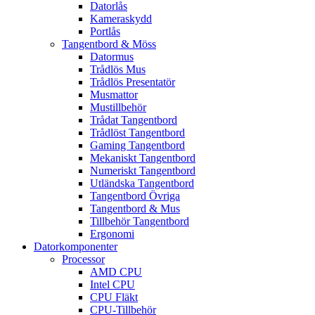
Datorlås
Kameraskydd
Portlås
Tangentbord & Möss
Datormus
Trådlös Mus
Trådlös Presentatör
Musmattor
Mustillbehör
Trådat Tangentbord
Trådlöst Tangentbord
Gaming Tangentbord
Mekaniskt Tangentbord
Numeriskt Tangentbord
Utländska Tangentbord
Tangentbord Övriga
Tangentbord & Mus
Tillbehör Tangentbord
Ergonomi
Datorkomponenter
Processor
AMD CPU
Intel CPU
CPU Fläkt
CPU-Tillbehör