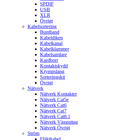
SPDIF
USB
XLR
Övrigt
Kabelsortering
Buntband
Kabeldiken
Kabelkanal
Kabelklammer
Kabelsamlare
Kardborr
Kontaktskydd
Krympslang
Sorteringskit
Övrigt
Nätverk
Nätverk Kontakter
Nätverk Cat5e
Nätverk Cat6
Nätverk Cat7
Nätverk Cat8.1
Nätverk Vägguttag
Nätverk Övrigt
Ström
Fläktkabel