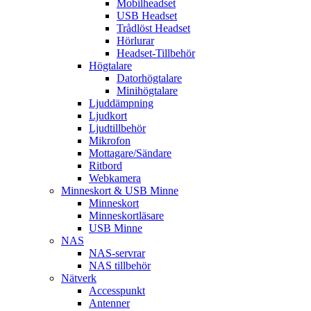
Mobilheadset
USB Headset
Trådlöst Headset
Hörlurar
Headset-Tillbehör
Högtalare
Datorhögtalare
Minihögtalare
Ljuddämpning
Ljudkort
Ljudtillbehör
Mikrofon
Mottagare/Sändare
Ritbord
Webkamera
Minneskort & USB Minne
Minneskort
Minneskortläsare
USB Minne
NAS
NAS-servrar
NAS tillbehör
Nätverk
Accesspunkt
Antenner