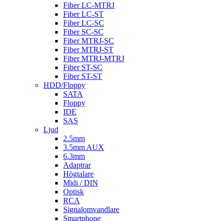
Fiber LC-MTRJ
Fiber LC-ST
Fiber LC-SC
Fiber SC-SC
Fiber MTRJ-SC
Fiber MTRJ-ST
Fiber MTRJ-MTRJ
Fiber ST-SC
Fiber ST-ST
HDD/Floppy
SATA
Floppy
IDE
SAS
Ljud
2.5mm
3.5mm AUX
6.3mm
Adaptrar
Högtalare
Midi / DIN
Optisk
RCA
Signalomvandlare
Smartphone