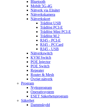
Bluetooth
Mobilt 5G-4G
Nätverk via Elnätet
Nätverkskamera
Nätverkskort
Trådlöst USB
Trådlöst PCI-E
Trådlöst Mini PCI-E
Trådlöst M.2
RJ45 - PCI-E
RJ45 - PCCard
RJ45 - USB
Nätverkswitch
KVM Switch
POE Injector
POE Switch
Repeater
Router & Mesh
Övrigt nätverk
Program
Nyttoprogram
Operativsystem
ESET Säkerhetsprogram
Säkerhet
Dammskydd