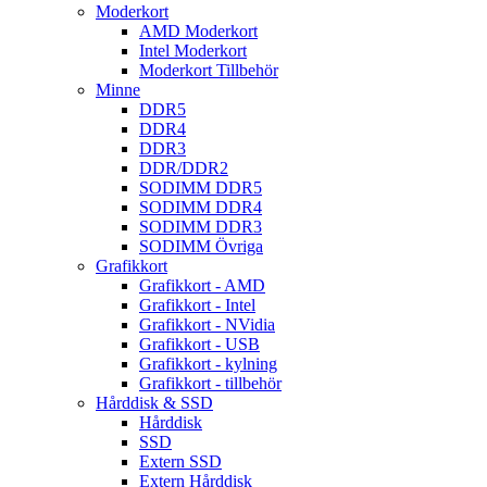
Moderkort
AMD Moderkort
Intel Moderkort
Moderkort Tillbehör
Minne
DDR5
DDR4
DDR3
DDR/DDR2
SODIMM DDR5
SODIMM DDR4
SODIMM DDR3
SODIMM Övriga
Grafikkort
Grafikkort - AMD
Grafikkort - Intel
Grafikkort - NVidia
Grafikkort - USB
Grafikkort - kylning
Grafikkort - tillbehör
Hårddisk & SSD
Hårddisk
SSD
Extern SSD
Extern Hårddisk