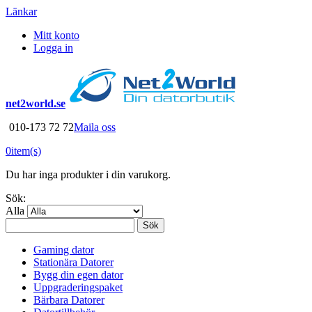
Länkar
Mitt konto
Logga in
net2world.se
010-173 72 72
Maila oss
0
item(s)
Du har inga produkter i din varukorg.
Sök:
Alla
Sök
Gaming dator
Stationära Datorer
Bygg din egen dator
Uppgraderingspaket
Bärbara Datorer