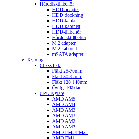
Hårddisktillbehör
HDD-adapter
HDD-dockning
HDD-kablar
HDD-kabinett
HDD-tillbehör
Hårddisktillbehör
M.2 adapter
M.2 kabinett
mSATA adapter
Kylning
Chassifläkt
Fläkt 25-70mm
Fläkt 80-92mm
Fläkt 120-140mm
Övriga Fläktar
CPU Kylare
AMD AM5
AMD AM4
AMD AM3+
AMD AM3
AMD AM2+
AMD AM2
AMD FM2/FM2+
AMD FM1