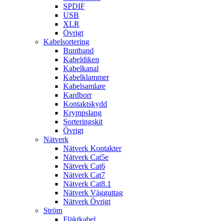
SPDIF
USB
XLR
Övrigt
Kabelsortering
Buntband
Kabeldiken
Kabelkanal
Kabelklammer
Kabelsamlare
Kardborr
Kontaktskydd
Krympslang
Sorteringskit
Övrigt
Nätverk
Nätverk Kontakter
Nätverk Cat5e
Nätverk Cat6
Nätverk Cat7
Nätverk Cat8.1
Nätverk Vägguttag
Nätverk Övrigt
Ström
Fläktkabel