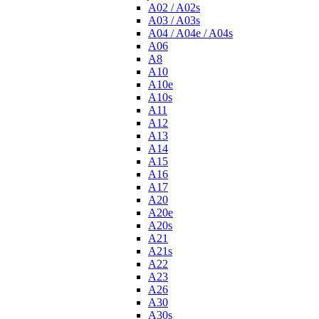
A02 / A02s
A03 / A03s
A04 / A04e / A04s
A06
A8
A10
A10e
A10s
A11
A12
A13
A14
A15
A16
A17
A20
A20e
A20s
A21
A21s
A22
A23
A26
A30
A30s