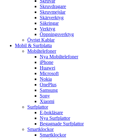
Skruvar
Skruvdragare
Skruvmejslar
Skärverktyg
Säkringar
Verktyg
Öppningsverktyg
Övrigt Kablar
Mobil & Surfplatta
Mobiltelefoner
Nya Mobiltelefoner
iPhone
Huawei
Microsoft
Nokia
OnePlus
Samsung
Sony
Xiaomi
Surfplattor
E-bokläsare
Nya Surfplattor
Begagnade Surfplattor
Smartklockor
Smartklockor