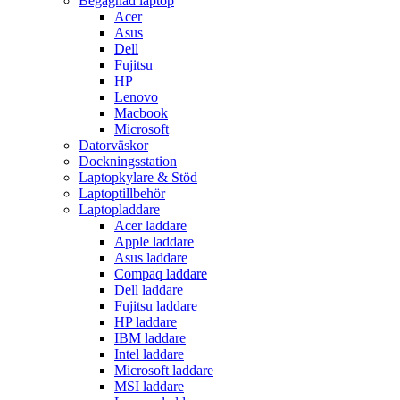
Begagnad laptop
Acer
Asus
Dell
Fujitsu
HP
Lenovo
Macbook
Microsoft
Datorväskor
Dockningsstation
Laptopkylare & Stöd
Laptoptillbehör
Laptopladdare
Acer laddare
Apple laddare
Asus laddare
Compaq laddare
Dell laddare
Fujitsu laddare
HP laddare
IBM laddare
Intel laddare
Microsoft laddare
MSI laddare