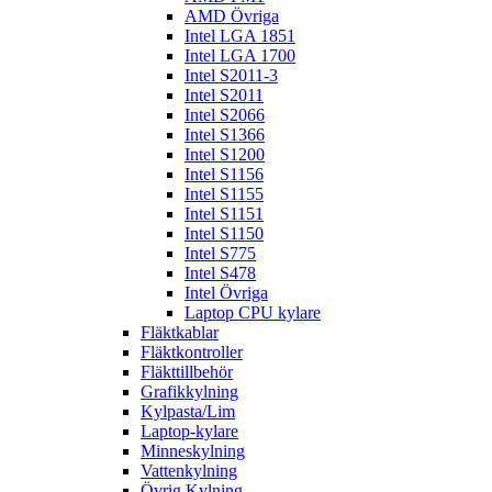
AMD Övriga
Intel LGA 1851
Intel LGA 1700
Intel S2011-3
Intel S2011
Intel S2066
Intel S1366
Intel S1200
Intel S1156
Intel S1155
Intel S1151
Intel S1150
Intel S775
Intel S478
Intel Övriga
Laptop CPU kylare
Fläktkablar
Fläktkontroller
Fläkttillbehör
Grafikkylning
Kylpasta/Lim
Laptop-kylare
Minneskylning
Vattenkylning
Övrig Kylning