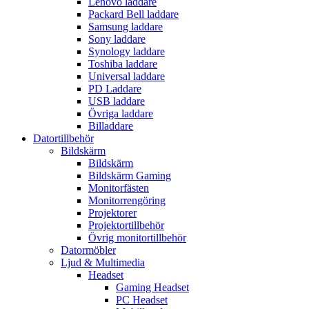
Lenovo laddare
Packard Bell laddare
Samsung laddare
Sony laddare
Synology laddare
Toshiba laddare
Universal laddare
PD Laddare
USB laddare
Övriga laddare
Billaddare
Datortillbehör
Bildskärm
Bildskärm
Bildskärm Gaming
Monitorfästen
Monitorrengöring
Projektorer
Projektortillbehör
Övrig monitortillbehör
Datormöbler
Ljud & Multimedia
Headset
Gaming Headset
PC Headset