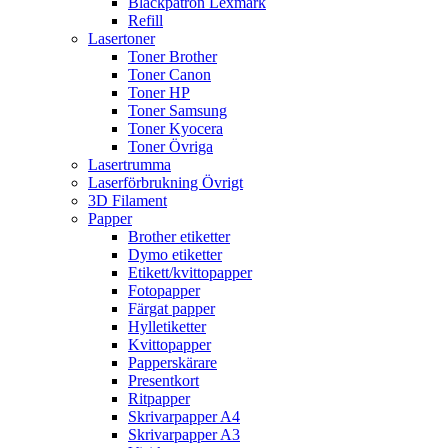
Bläckpatron Lexmark
Refill
Lasertoner
Toner Brother
Toner Canon
Toner HP
Toner Samsung
Toner Kyocera
Toner Övriga
Lasertrumma
Laserförbrukning Övrigt
3D Filament
Papper
Brother etiketter
Dymo etiketter
Etikett/kvittopapper
Fotopapper
Färgat papper
Hylletiketter
Kvittopapper
Papperskärare
Presentkort
Ritpapper
Skrivarpapper A4
Skrivarpapper A3