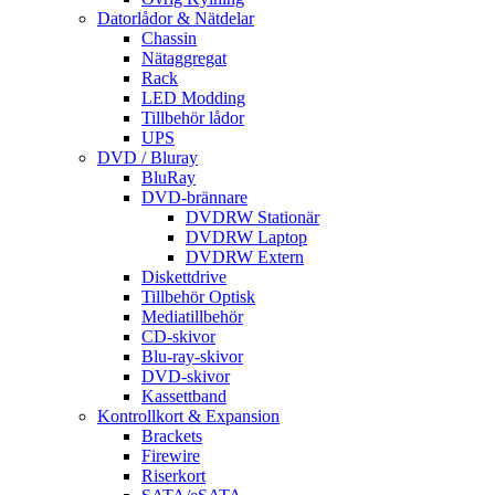
Datorlådor & Nätdelar
Chassin
Nätaggregat
Rack
LED Modding
Tillbehör lådor
UPS
DVD / Bluray
BluRay
DVD-brännare
DVDRW Stationär
DVDRW Laptop
DVDRW Extern
Diskettdrive
Tillbehör Optisk
Mediatillbehör
CD-skivor
Blu-ray-skivor
DVD-skivor
Kassettband
Kontrollkort & Expansion
Brackets
Firewire
Riserkort