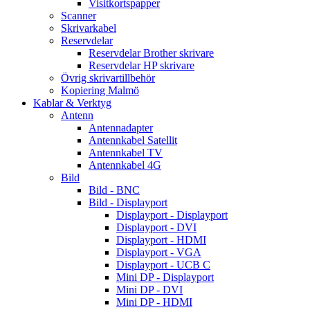
Visitkortspapper
Scanner
Skrivarkabel
Reservdelar
Reservdelar Brother skrivare
Reservdelar HP skrivare
Övrig skrivartillbehör
Kopiering Malmö
Kablar & Verktyg
Antenn
Antennadapter
Antennkabel Satellit
Antennkabel TV
Antennkabel 4G
Bild
Bild - BNC
Bild - Displayport
Displayport - Displayport
Displayport - DVI
Displayport - HDMI
Displayport - VGA
Displayport - UCB C
Mini DP - Displayport
Mini DP - DVI
Mini DP - HDMI