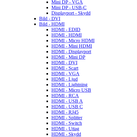
Mini DP - VGA
Mini DP - USB-C
Displayport - Skydd
Bild - DVI
Bild - HDMI
HDMI - EDID
HDMI - HDMI
HDMI - Micro HDMI
HDMI - Mini HDMI
HDMI - Displayport
HDMI - Mini DP
HDMI - DVI
HDMI - Scart
HDMI - VGA
HDMI - Ljud
HDMI - Lightning
HDMI - Micro USB
HDMI - RCA
HDMI - USB A
HDMI - USB C
HDMI - RJ45
HDMI - Splitter
HDMI - Switch
HDMI - Uttag
HDMI - Skydd