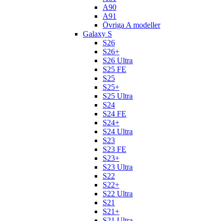
A90
A91
Övriga A modeller
Galaxy S
S26
S26+
S26 Ultra
S25 FE
S25
S25+
S25 Ultra
S24
S24 FE
S24+
S24 Ultra
S23
S23 FE
S23+
S23 Ultra
S22
S22+
S22 Ultra
S21
S21+
S21 Ultra