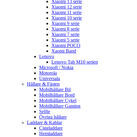
Xiaomi 13 serie
Xiaomi 12 serie
Xiaomi 11 serie
Xiaomi 10 serie
Xiaomi 9 serie
Xiaomi 8 serie
Xiaomi 7 serie
Xiaomi 5 serie
Xiaomi POCO
Xaomi Band
Lenovo
Lenovo Tab M10 serien
Microsoft / Nokia
Motorola
Universala
Hållare & Fästen
Mobilhållare Bil
Mobilhållare Bord
Mobilhållare Cykel
Mobilhållare Gaming
Selfie
Övriga hållare
Laddare & Kablar
Ciggladdare
Hemladdare