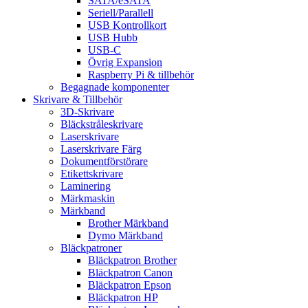
SATA/eSATA
Seriell/Parallell
USB Kontrollkort
USB Hubb
USB-C
Övrig Expansion
Raspberry Pi & tillbehör
Begagnade komponenter
Skrivare & Tillbehör
3D-Skrivare
Bläckstråleskrivare
Laserskrivare
Laserskrivare Färg
Dokumentförstörare
Etikettskrivare
Laminering
Märkmaskin
Märkband
Brother Märkband
Dymo Märkband
Bläckpatroner
Bläckpatron Brother
Bläckpatron Canon
Bläckpatron Epson
Bläckpatron HP