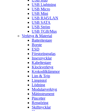
USB Hub
USB Lightning
USB Micro
USB Mini
USB RJ45/LAN
USB SATA
USB Ström
USB TGB/Mus
Verktyg & Material
Batteritestare
Borste
ESD
Förstoringsglas
Insexnycklar
Kabeltestare
Klockverktyg
Krokodilklämmor
Lim & Tejp
Limpistol
Lödning
Modularverktyg
Mätinstrument
Pincetter
Rengöring
Skiftnycklar