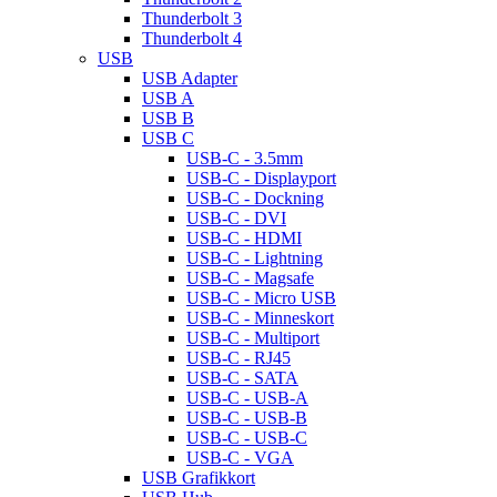
Thunderbolt 3
Thunderbolt 4
USB
USB Adapter
USB A
USB B
USB C
USB-C - 3.5mm
USB-C - Displayport
USB-C - Dockning
USB-C - DVI
USB-C - HDMI
USB-C - Lightning
USB-C - Magsafe
USB-C - Micro USB
USB-C - Minneskort
USB-C - Multiport
USB-C - RJ45
USB-C - SATA
USB-C - USB-A
USB-C - USB-B
USB-C - USB-C
USB-C - VGA
USB Grafikkort