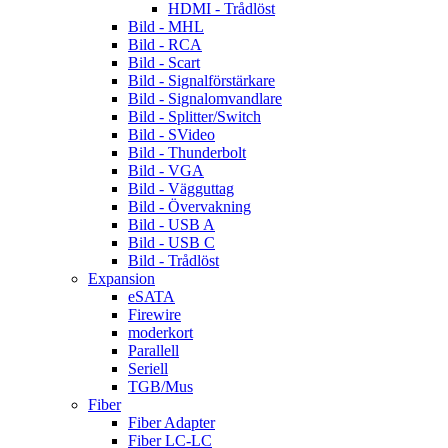
HDMI - Trådlöst
Bild - MHL
Bild - RCA
Bild - Scart
Bild - Signalförstärkare
Bild - Signalomvandlare
Bild - Splitter/Switch
Bild - SVideo
Bild - Thunderbolt
Bild - VGA
Bild - Vägguttag
Bild - Övervakning
Bild - USB A
Bild - USB C
Bild - Trådlöst
Expansion
eSATA
Firewire
moderkort
Parallell
Seriell
TGB/Mus
Fiber
Fiber Adapter
Fiber LC-LC