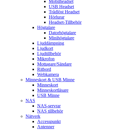
Mobilheadset
USB Headset
Trådlöst Headset
Hörlurar
Headset-Tillbehör
Högtalare
Datorhögtalare
Minihögtalare
Ljuddämpning
Ljudkort
Ljudtillbehör
Mikrofon
Mottagare/Sändare
Ritbord
Webkamera
Minneskort & USB Minne
Minneskort
Minneskortläsare
USB Minne
NAS
NAS-servrar
NAS tillbehör
Nätverk
Accesspunkt
Antenner