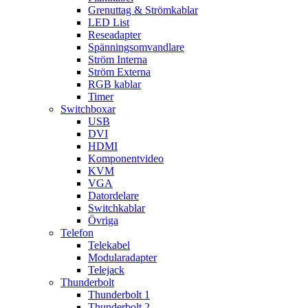
Grenuttag & Strömkablar
LED List
Reseadapter
Spänningsomvandlare
Ström Interna
Ström Externa
RGB kablar
Timer
Switchboxar
USB
DVI
HDMI
Komponentvideo
KVM
VGA
Datordelare
Switchkablar
Övriga
Telefon
Telekabel
Modularadapter
Telejack
Thunderbolt
Thunderbolt 1
Thunderbolt 2