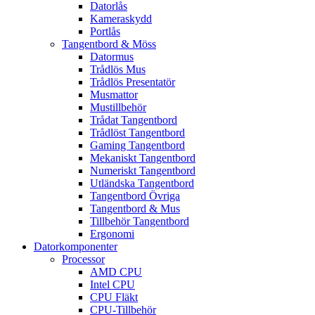
Datorlås
Kameraskydd
Portlås
Tangentbord & Möss
Datormus
Trådlös Mus
Trådlös Presentatör
Musmattor
Mustillbehör
Trådat Tangentbord
Trådlöst Tangentbord
Gaming Tangentbord
Mekaniskt Tangentbord
Numeriskt Tangentbord
Utländska Tangentbord
Tangentbord Övriga
Tangentbord & Mus
Tillbehör Tangentbord
Ergonomi
Datorkomponenter
Processor
AMD CPU
Intel CPU
CPU Fläkt
CPU-Tillbehör