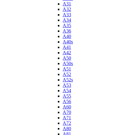
A31
A32
A33
A34
A35
A36
A40
A40s
A41
A42
A50
A50s
A51
A52
A52s
A53
A54
A55
A56
A60
A70
A71
A72
A80
A81